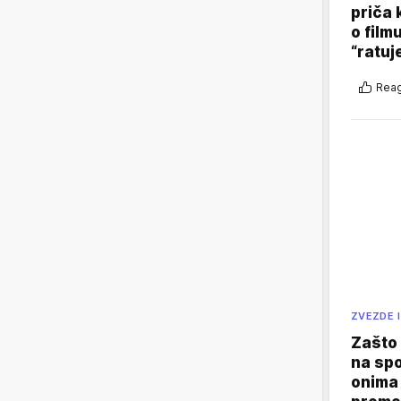
priča 
o film
“ratuj
Reag
ZVEZDE I
Zašto 
na sp
onima 