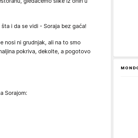
toranu, gledaćemo slike iz onih u
a šta i da se vidi - Soraja bez gaća!
e nosi ni grudnjak, ali na to smo
 haljina pokriva, dekolte, a pogotovo
MOND
a Sorajom: