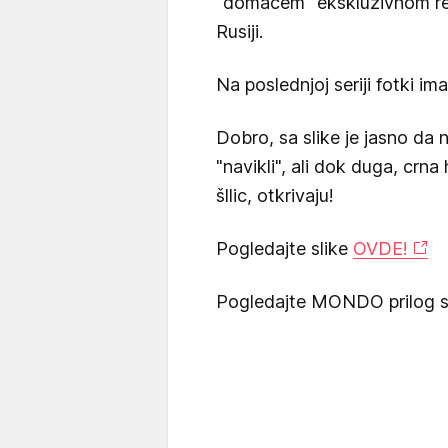
"domaćem" ekskluzivnom res
Rusiji.
Na poslednjoj seriji fotki im
Dobro, sa slike je jasno da n
"navikli", ali dok duga, crna
šllic, otkrivaju!
Pogledajte slike
OVDE!
Pogledajte MONDO prilog s