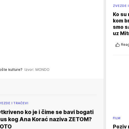
ZVEZDE I
Ko su
kom br
smo sa
uz Mit
Reag
opšte kulture?
Izvor: MONDO
VEZDE I TRAČEVI
tkriveno ko je i čime se bavi bogati
us kog Ana Korać naziva ZETOM?
FILM
FOTO
Poziv 