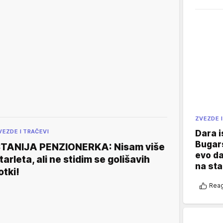
ZVEZDE I
VEZDE I TRAČEVI
Dara i
Bugars
TANIJA PENZIONERKA: Nisam više
evo da
tarleta, ali ne stidim se golišavih
na sta
otki!
Reag