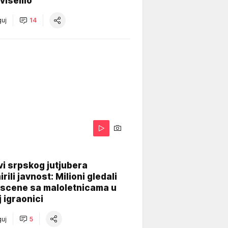
višemo
uj
14
i srpskog jutjubera
rili javnost: Milioni gledali
 scene sa maloletnicama u
j igraonici
uj
5