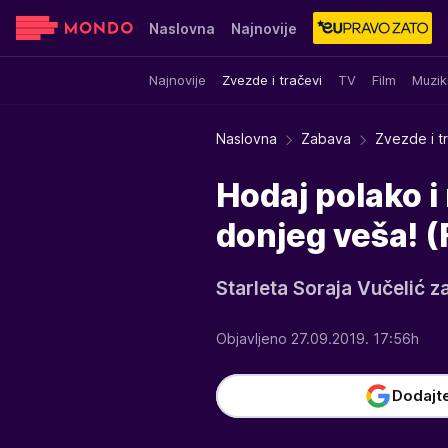
Naslovna
Najnovije
Najnovije
Zvezde i tračevi
TV
Film
Muzik
Sensa
Stvar ukusa
Yumama
Naslovna
Zabava
Zvezde i t
Hodaj polako i 
donjeg veša! 
Starleta Soraja Vučelić z
Objavljeno 27.09.2019. 17:56h
Dodajt