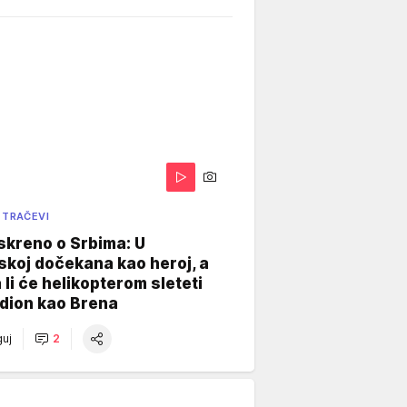
 TRAČEVI
skreno o Srbima: U
koj dočekana kao heroj, a
 li će helikopterom sleteti
dion kao Brena
uj
2