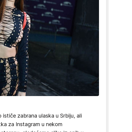
 ističe zabrana ulaska u Srbiju, ali
otka za Instagram u nekom