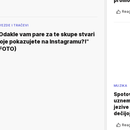
promo
Reag
VEZDE I TRAČEVI
Odakle vam pare za te skupe stvari
oje pokazujete na Instagramu?!"
FOTO)
MUZIKA
Spotov
uznemi
jezive
dečijo
Reag