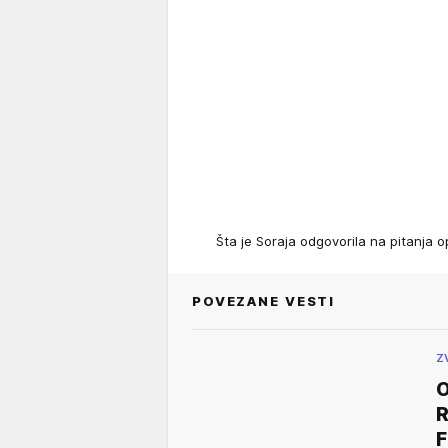
Šta je Soraja odgovorila na pitanja 
POVEZANE VESTI
Z
O
R