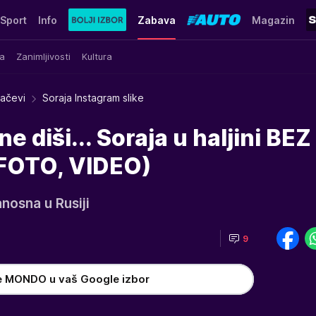
Sport
Info
Zabava
Magazin
a
Zanimljivosti
Kultura
račevi
Soraja Instagram slike
ne diši... Soraja u haljini BEZ
(FOTO, VIDEO)
anosna u Rusiji
9
e MONDO u vaš Google izbor