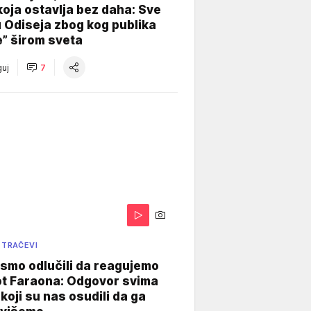
koja ostavlja bez daha: Sve
u Odiseja zbog kog publika
e” širom sveta
uj
7
 TRAČEVI
smo odlučili da reagujemo
ot Faraona: Odgovor svima
koji su nas osudili da ga