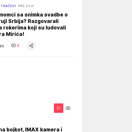
 TRAČEVI
PRE 22 H
 momci sa snimka svadbe o
uji Srbija? Razgovarali
 rokerima koji su ludovali
ra Mirića!
uj
5
na bojkot, IMAX kamera i