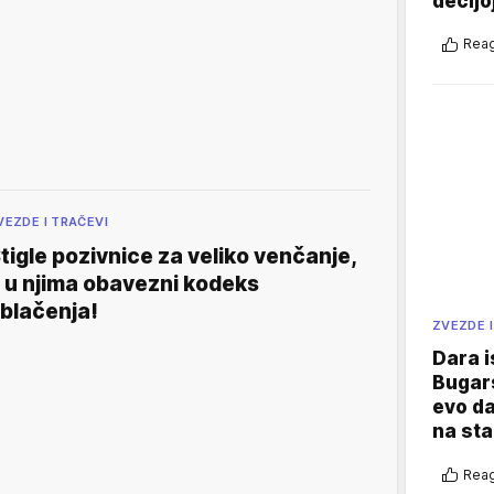
dečijo
Reag
VEZDE I TRAČEVI
tigle pozivnice za veliko venčanje,
 u njima obavezni kodeks
blačenja!
ZVEZDE I
Dara i
Bugars
evo da
na sta
Reag