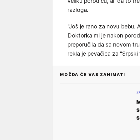
veliku porodicu, ali da to 
razloga.
"Još je rano za novu bebu. 
Doktorka mi je nakon porođa
preporučila da sa novom t
rekla je pevačica za "Srpski 
MOŽDA ĆE VAS ZANIMATI
Z
M
s
s