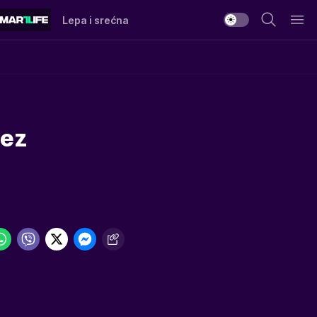
Lepa i srećna
bez