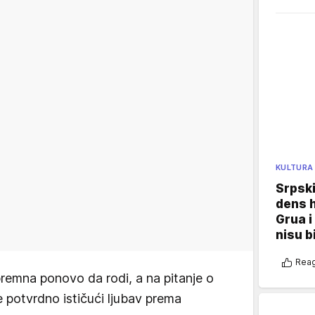
KULTURA
Srpski
dens h
Grua i
nisu b
Reag
spremna ponovo da rodi, a na pitanje o
e potvrdno ističući ljubav prema