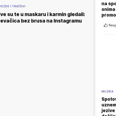
na sp
VEZDE I TRAČEVI
onima 
ve su te u maskaru i karmin gledali:
promo
evačica bez brusa na Instagramu
Reag
MUZIKA
Spotov
uznemi
jezive