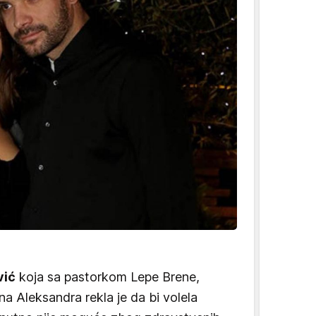
vić
koja sa pastorkom Lepe Brene,
na Aleksandra rekla je da bi volela