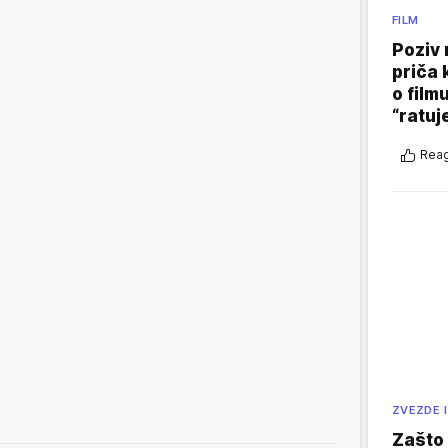
FILM
Poziv 
priča 
o film
“ratuj
Reag
ZVEZDE I
Zašto 