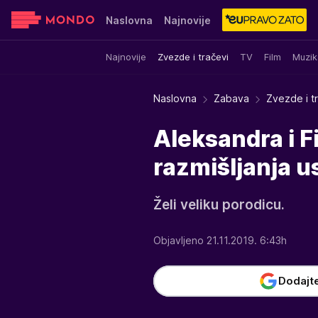
Naslovna
Najnovije
Najnovije
Zvezde i tračevi
TV
Film
Muzik
Sensa
Stvar ukusa
Yumama
Naslovna
Zabava
Zvezde i t
Aleksandra i F
razmišljanja u
Želi veliku porodicu.
Objavljeno 21.11.2019. 6:43h
Dodajt