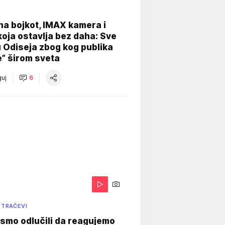
na bojkot, IMAX kamera i
koja ostavlja bez daha: Sve
u Odiseja zbog kog publika
e” širom sveta
uj
6
 TRAČEVI
smo odlučili da reagujemo