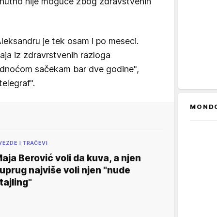
trenutno nije moguće zbog zdravstvenih
Aleksandru je tek osam i po meseci.
ja iz zdravrstvenih razloga
rudnoćom sačekam bar dve godine",
telegraf".
MOND
VEZDE I TRAČEVI
aja Berović voli da kuva, a njen
uprug najviše voli njen "nude
tajling"