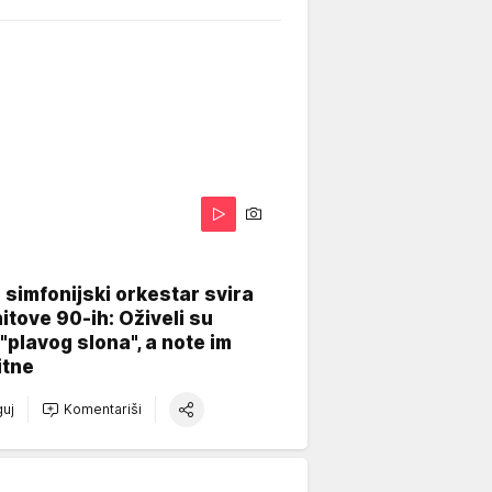
 simfonijski orkestar svira
itove 90-ih: Oživeli su
 "plavog slona", a note im
itne
uj
Komentariši