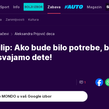
Sport
Info
Zabava
Magazin
a
Zanimljivosti
Kultura
račevi
Aleksandra Prijović deca
ilip: Ako bude bilo potrebe, 
svajamo dete!
1
e MONDO u vaš Google izbor