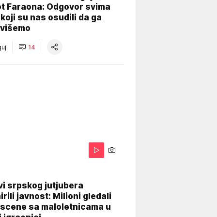
ot Faraona: Odgovor svima
koji su nas osudili da ga
višemo
uj
14
i srpskog jutjubera
rili javnost: Milioni gledali
 scene sa maloletnicama u