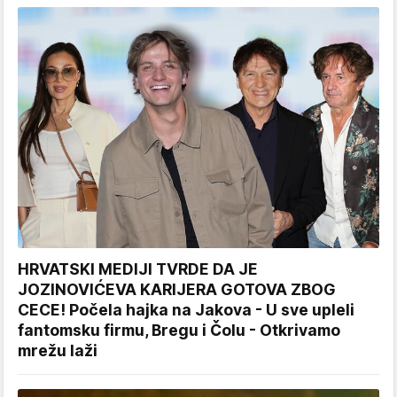
HRVATSKI MEDIJI TVRDE DA JE
JOZINOVIĆEVA KARIJERA GOTOVA ZBOG
CECE! Počela hajka na Jakova - U sve upleli
fantomsku firmu, Bregu i Čolu - Otkrivamo
mrežu laži