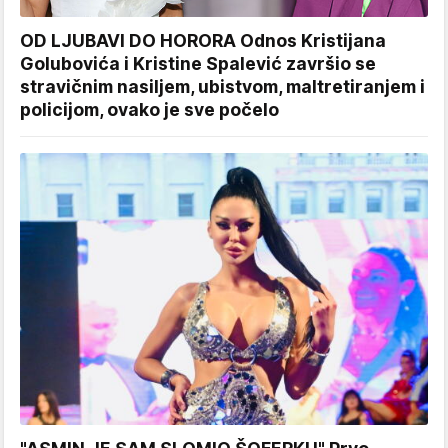
OD LJUBAVI DO HORORA Odnos Kristijana
Golubovića i Kristine Spalević završio se
stravičnim nasiljem, ubistvom, maltretiranjem i
policijom, ovako je sve počelo