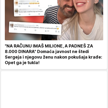
"NA RAČUNU IMAŠ MILIONE, A PADNEŠ ZA
8.000 DINARA" Domaća javnost ne štedi
Sergeja i njegovu ženu nakon pokušaja krađe:
Opet ga je tukla!