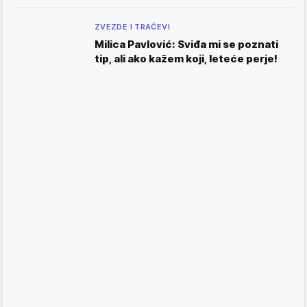
ZVEZDE I TRAČEVI
Milica Pavlović: Sviđa mi se poznati
tip, ali ako kažem koji, leteće perje!