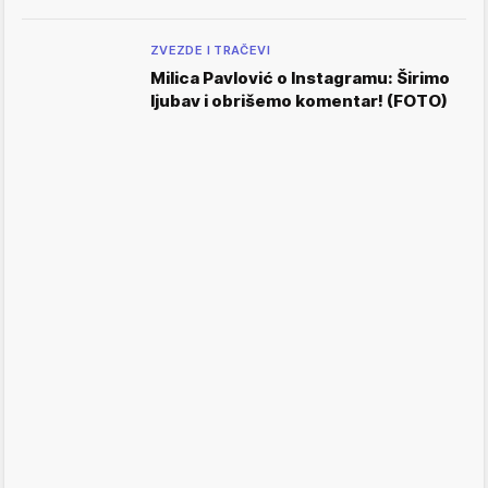
ZVEZDE I TRAČEVI
Milica Pavlović o Instagramu: Širimo
ljubav i obrišemo komentar! (FOTO)