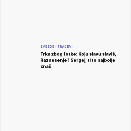
ZVEZDE I TRAČEVI
Frka zbog fotke: Koju slavu slaviš,
Raznesenje? Sergej, ti to najbolje
znaš