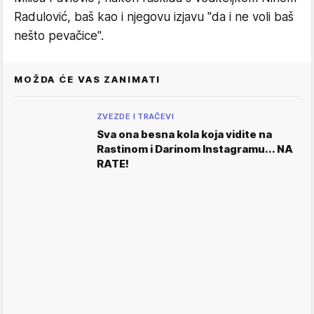
Radulović, baš kao i njegovu izjavu "da i ne voli baš
nešto pevačice".
MOŽDA ĆE VAS ZANIMATI
ZVEZDE I TRAČEVI
Sva ona besna kola koja vidite na
Rastinom i Darinom Instagramu... NA
RATE!