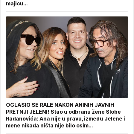
majicu...
OGLASIO SE RALE NAKON ANINIH JAVNIH
PRETNJI JELENI! Stao u odbranu žene Slobe
Radanovića: Ana nije u pravu, između Jelene i
mene nikada ništa nije bilo osim...