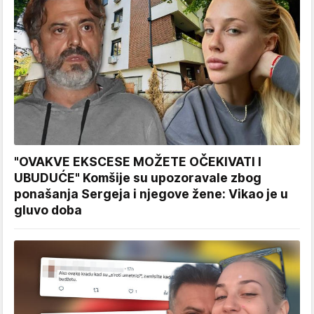
"OVAKVE EKSCESE MOŽETE OČEKIVATI I
UBUDUĆE" Komšije su upozoravale zbog
ponašanja Sergeja i njegove žene: Vikao je u
gluvo doba