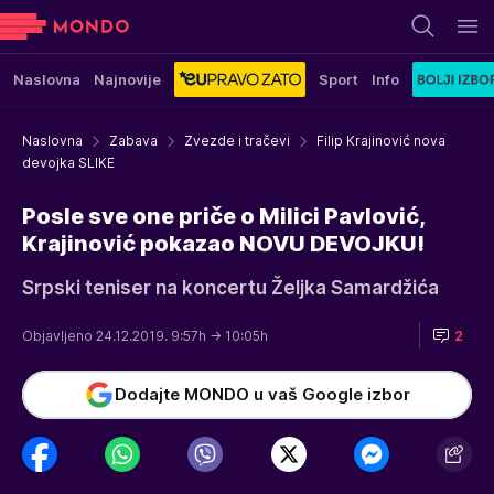
Naslovna
Najnovije
Sport
Info
Naslovna
Zabava
Zvezde i tračevi
Filip Krajinović nova
devojka SLIKE
Posle sve one priče o Milici Pavlović,
Krajinović pokazao NOVU DEVOJKU!
Srpski teniser na koncertu Željka Samardžića
Objavljeno 24.12.2019. 9:57h
→ 10:05h
2
Dodajte MONDO u vaš Google izbor