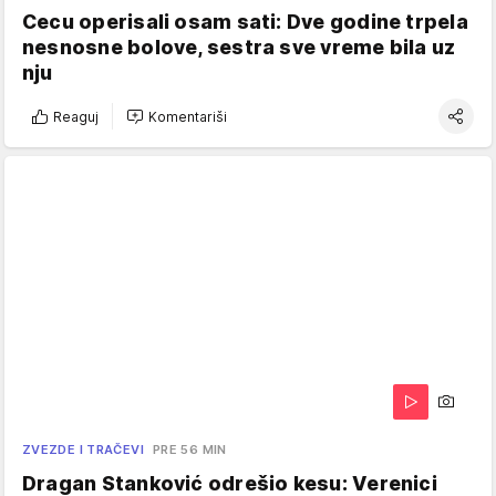
Cecu operisali osam sati: Dve godine trpela
nesnosne bolove, sestra sve vreme bila uz
nju
Reaguj
Komentariši
ZVEZDE I TRAČEVI
PRE 56 MIN
Dragan Stanković odrešio kesu: Verenici