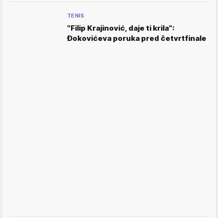
TENIS
"Filip Krajinović, daje ti krila":
Đokovićeva poruka pred četvrtfinale