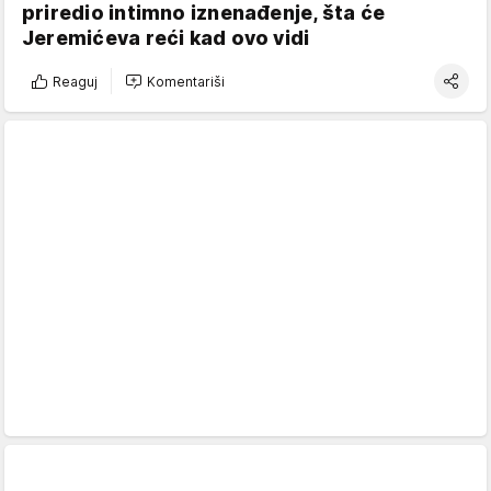
priredio intimno iznenađenje, šta će
Jeremićeva reći kad ovo vidi
Reaguj
Komentariši