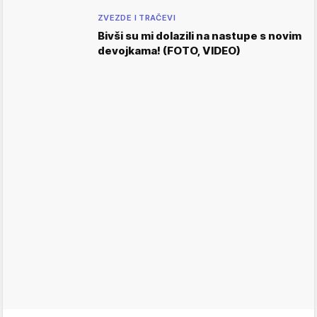
ZVEZDE I TRAČEVI
Bivši su mi dolazili na nastupe s novim
devojkama! (FOTO, VIDEO)