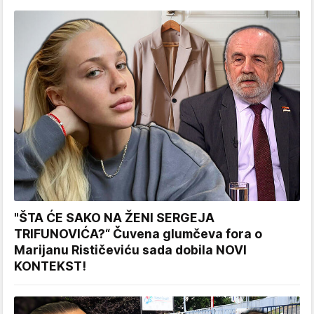
"ŠTA ĆE SAKO NA ŽENI SERGEJA
TRIFUNOVIĆA?“ Čuvena glumčeva fora o
Marijanu Rističeviću sada dobila NOVI
KONTEKST!