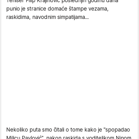
Teniser Filip Krajinović poslednjih godinu dana
punio je stranice domaće štampe vezama,
raskidima, navodnim simpatijama...
Nekoliko puta smo čitali o tome kako je "spopadao
Milicu Pavlović", nakon raskida s voditeljkom Ninom