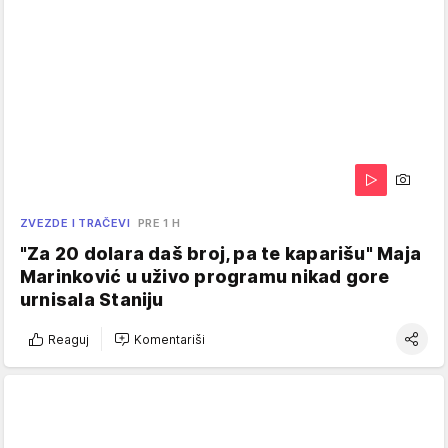
ZVEZDE I TRAČEVI
PRE 1 H
"Za 20 dolara daš broj, pa te kaparišu" Maja
Marinković u uživo programu nikad gore
urnisala Staniju
Reaguj
Komentariši