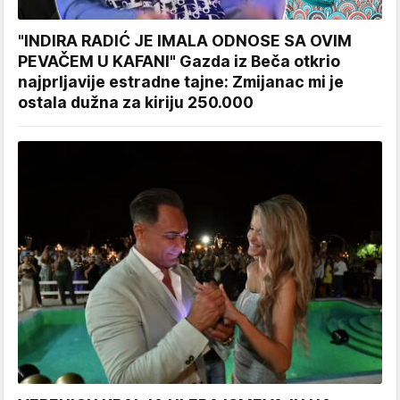
"INDIRA RADIĆ JE IMALA ODNOSE SA OVIM
PEVAČEM U KAFANI" Gazda iz Beča otkrio
najprljavije estradne tajne: Zmijanac mi je
ostala dužna za kiriju 250.000