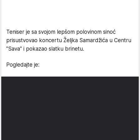
Teniser je sa svojom lepšom polovinom sinoć
prisustvovao koncertu Željka Samardžića u Centru
"Sava" i pokazao slatku brinetu.
Pogledajte je: