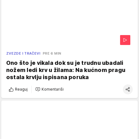
ZVEZDE I TRAČEVI
PRE 6 MIN
Ono što je vikala dok su je trudnu ubadali
nožem ledi krv u žilama: Na kućnom pragu
ostala krvlju ispisana poruka
Reaguj
Komentariši