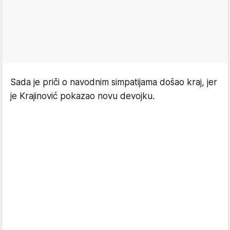
Sada je priči o navodnim simpatijama došao kraj, jer
je Krajinović pokazao novu devojku.