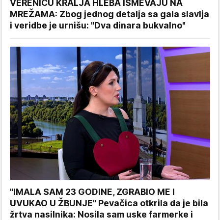
VERENICU KRALJA HLEBA ISMEVAJU NA
MREŽAMA: Zbog jednog detalja sa gala slavlja
i veridbe je urnišu: "Dva dinara bukvalno"
"IMALA SAM 23 GODINE, ZGRABIO ME I
UVUKAO U ŽBUNJE" Pevačica otkrila da je bila
žrtva nasilnika: Nosila sam uske farmerke i