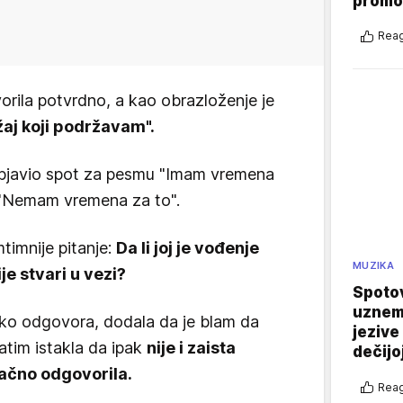
promo
Reag
orila potvrdno, a kao obrazloženje je
aj koji podržavam".
 objavio spot za pesmu "Imam vremena
it "Nemam vremena za to".
mtimnije pitanje:
Da li joj je vođenje
MUZIKA
ije stvari u vezi?
Spotov
uznemi
ko odgovora, dodala da je blam da
jezive
atim istakla da ipak
nije i zaista
dečijo
tačno odgovorila.
Reag