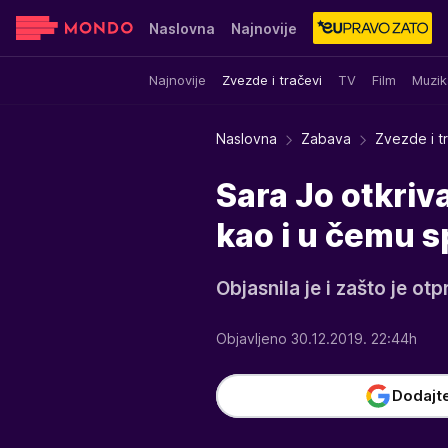
Naslovna
Najnovije
Najnovije
Zvezde i tračevi
TV
Film
Muzik
Sensa
Stvar ukusa
Yumama
Naslovna
Zabava
Zvezde i t
Sara Jo otkriva
kao i u čemu s
Objasnila je i zašto je ot
Objavljeno 30.12.2019. 22:44h
Dodajt