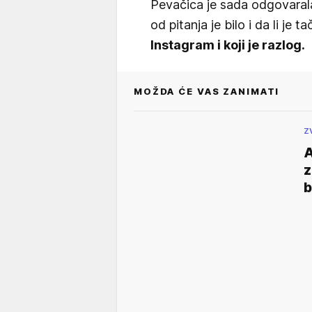
Pevačica je sada odgovarala 
od pitanja je bilo i da li je t
Instagram i koji je razlog.
MOŽDA ĆE VAS ZANIMATI
Z
A
z
b