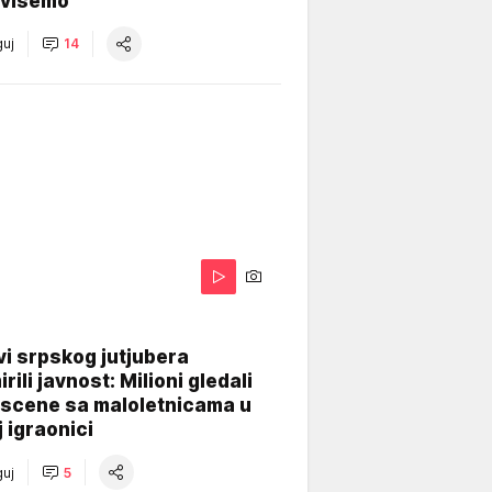
višemo
uj
14
i srpskog jutjubera
rili javnost: Milioni gledali
 scene sa maloletnicama u
j igraonici
uj
5