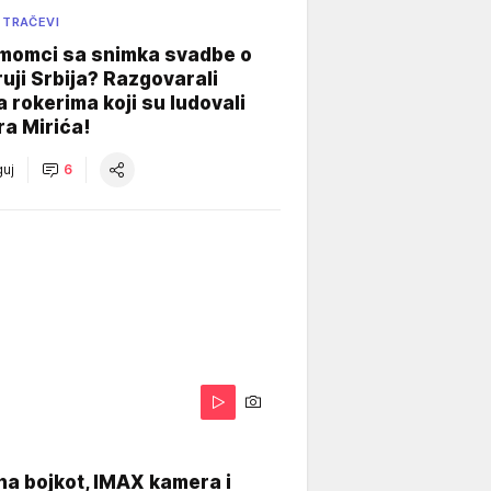
 TRAČEVI
 momci sa snimka svadbe o
uji Srbija? Razgovarali
 rokerima koji su ludovali
ra Mirića!
uj
6
na bojkot, IMAX kamera i