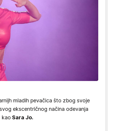
rnijh mladih pevačica što zbog svoje
g svog ekscentričnog načina odevanja
a kao
Sara Jo.