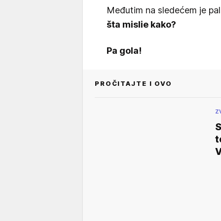
Međutim na sledećem je pal
šta mislie kako?
Pa gola!
PROČITAJTE I OVO
Z
S
t