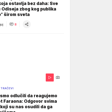
koja ostavlja bez daha: Sve
u Odiseja zbog kog publika
e” širom sveta
uj
8
 TRAČEVI
smo odlučili da reagujemo
ot Faraona: Odgovor svima
koji su nas osudili da ga