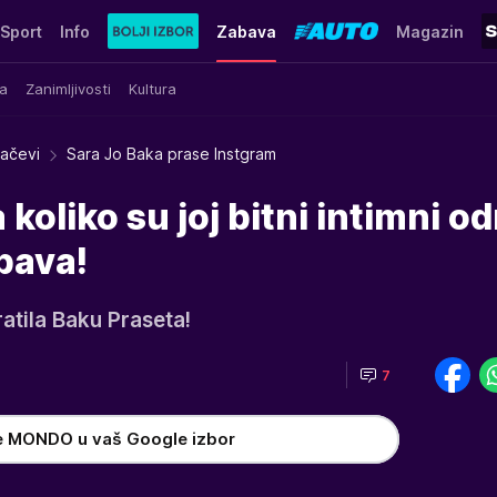
Sport
Info
Zabava
Magazin
a
Zanimljivosti
Kultura
račevi
Sara Jo Baka prase Instgram
 koliko su joj bitni intimni od
pava!
pratila Baku Praseta!
7
e MONDO u vaš Google izbor