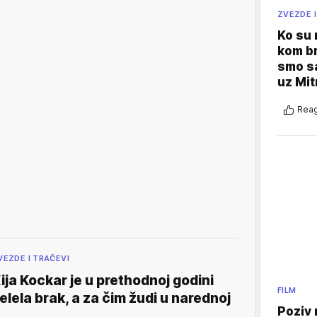
ZVEZDE I
Ko su
kom br
smo sa
uz Mit
Reag
VEZDE I TRAČEVI
ija Kockar je u prethodnoj godini
FILM
elela brak, a za čim žudi u narednoj
Poziv 