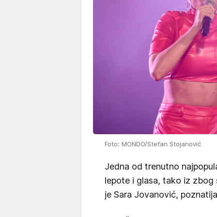
Foto: MONDO/Stefan Stojanović
Jedna od trenutno najpopula
lepote i glasa, tako iz zbo
je Sara Jovanović, poznatij