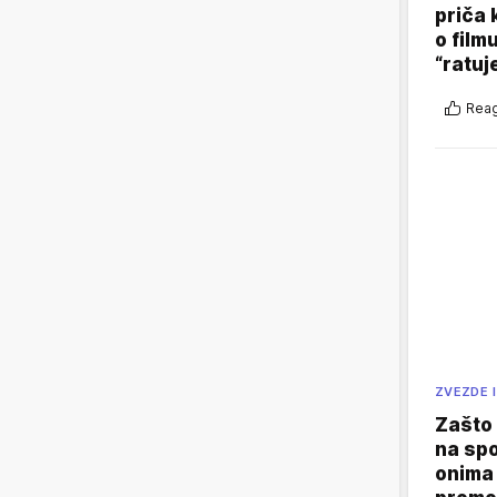
priča 
o film
“ratuj
Reag
ZVEZDE I
Zašto 
na sp
onima 