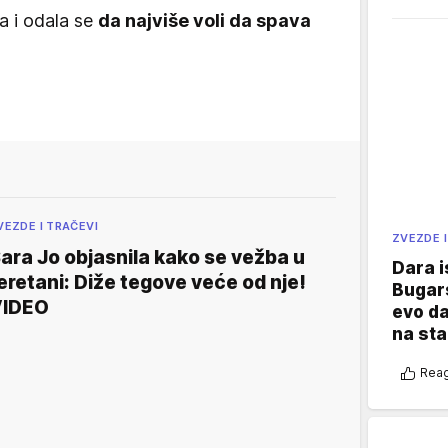
a i odala se
da najviše voli da spava
VEZDE I TRAČEVI
ZVEZDE I
ara Jo objasnila kako se vežba u
Dara i
eretani: Diže tegove veće od nje!
Bugars
VIDEO
evo da
na sta
Reag