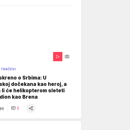
 TRAČEVI
skreno o Srbima: U
koj dočekana kao heroj, a
 li će helikopterom sleteti
dion kao Brena
uj
2