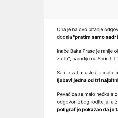
Ona je na ovo pitanje odgov
dodala
"pratim samo sadrž
Inače Baka Prase je ranije
za to", parodiju na Sarin h
Sari je zatim usledilo malo i
ljubavi jedna od tri najbitn
Pevačica se malo nećkala o
odgovori zbog roditelja, a z
poligraf je pokazao da je 