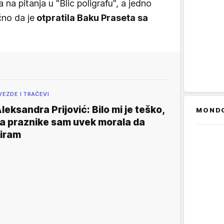
na pitanja u "Blic poligrafu", a jedno
ačno da je
otpratila Baku Praseta sa
VEZDE I TRAČEVI
leksandra Prijović: Bilo mi je teško,
MOND
a praznike sam uvek morala da
iram