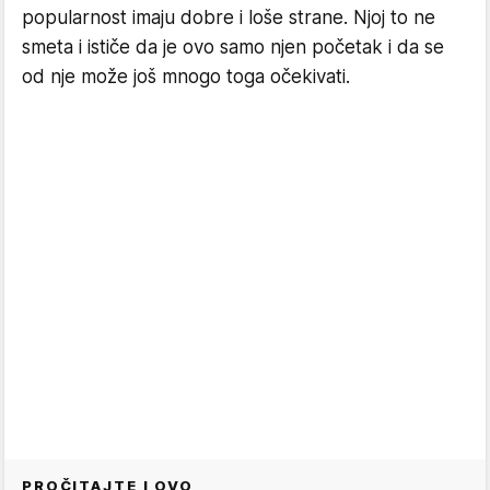
popularnost imaju dobre i loše strane. Njoj to ne
smeta i ističe da je ovo samo njen početak i da se
od nje može još mnogo toga očekivati.
PROČITAJTE I OVO