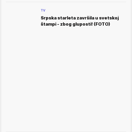
TV
Srpska starleta završila u svetskoj
štampi - zbog gluposti! (FOTO)