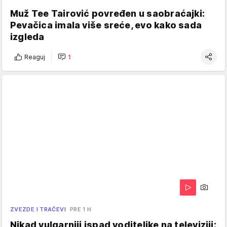
Muž Tee Tairović povređen u saobraćajki:
Pevačica imala više sreće, evo kako sada
izgleda
Reaguj
1
ZVEZDE I TRAČEVI
PRE 1 H
Nikad vulgarniji ispad voditeljke na televiziji: