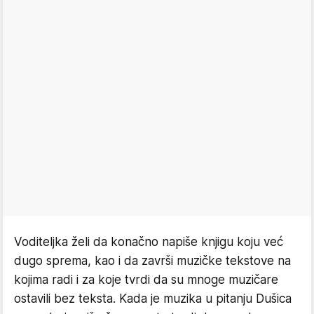
Voditeljka želi da konačno napiše knjigu koju već
dugo sprema, kao i da završi muzičke tekstove na
kojima radi i za koje tvrdi da su mnoge muzičare
ostavili bez teksta. Kada je muzika u pitanju Dušica