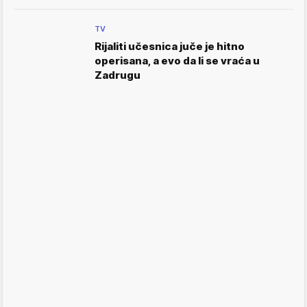
TV
Rijaliti učesnica juče je hitno
operisana, a evo da li se vraća u
Zadrugu