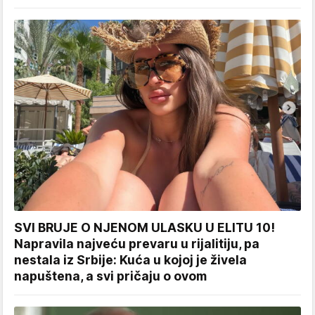
SVI BRUJE O NJENOM ULASKU U ELITU 10!
Napravila najveću prevaru u rijalitiju, pa
nestala iz Srbije: Kuća u kojoj je živela
napuštena, a svi pričaju o ovom