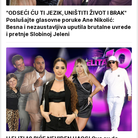
"ODSEĆI ĆU TI JEZIK, UNIŠTITI ŽIVOT I BRAK"
Poslušajte glasovne poruke Ane Nikolić:
Besna i nezaustavljiva uputila brutalne uvrede
i pretnje Slobinoj Jeleni