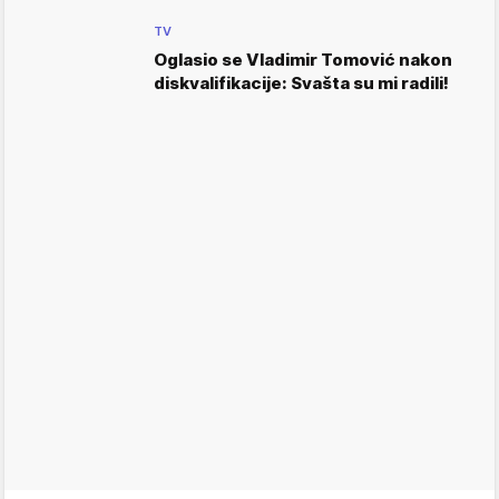
TV
Oglasio se Vladimir Tomović nakon
diskvalifikacije: Svašta su mi radili!