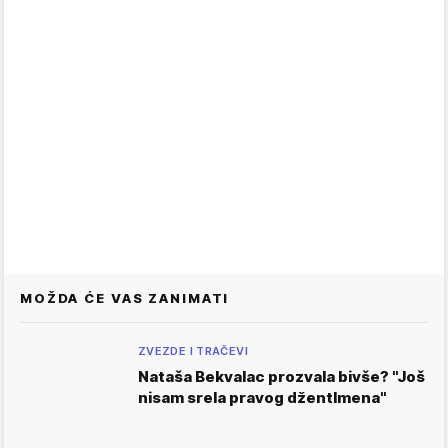
MOŽDA ĆE VAS ZANIMATI
ZVEZDE I TRAČEVI
Nataša Bekvalac prozvala bivše? "Još
nisam srela pravog džentlmena"