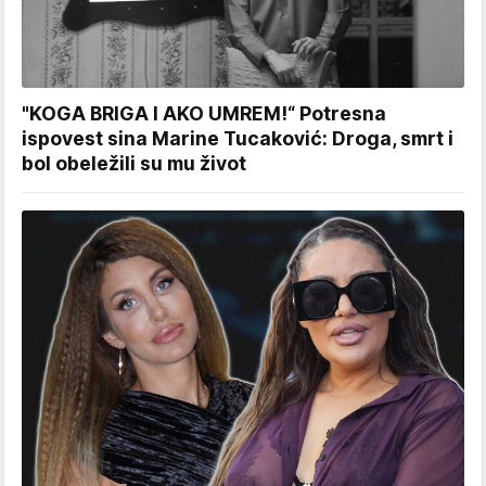
"KOGA BRIGA I AKO UMREM!“ Potresna
ispovest sina Marine Tucaković: Droga, smrt i
bol obeležili su mu život