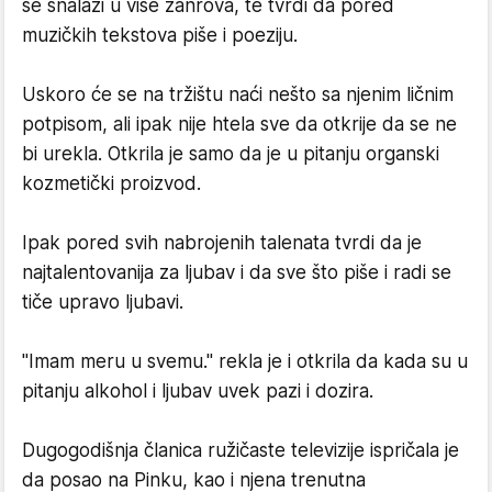
se snalazi u više žanrova, te tvrdi da pored
muzičkih tekstova piše i poeziju.
Uskoro će se na tržištu naći nešto sa njenim ličnim
potpisom, ali ipak nije htela sve da otkrije da se ne
bi urekla. Otkrila je samo da je u pitanju organski
kozmetički proizvod.
Ipak pored svih nabrojenih talenata tvrdi da je
najtalentovanija za ljubav i da sve što piše i radi se
tiče upravo ljubavi.
"Imam meru u svemu." rekla je i otkrila da kada su u
pitanju alkohol i ljubav uvek pazi i dozira.
Dugogodišnja članica ružičaste televizije ispričala je
da posao na Pinku, kao i njena trenutna