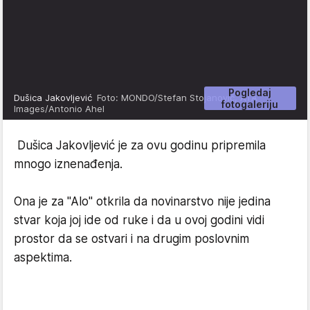
Pogledaj
Dušica Jakovljević
Foto: MONDO/Stefan Stojanović, ATA
fotogaleriju
Images/Antonio Ahel
Dušica Jakovljević je za ovu godinu pripremila
mnogo iznenađenja.
Ona je za "Alo" otkrila da novinarstvo nije jedina
stvar koja joj ide od ruke i da u ovoj godini vidi
prostor da se ostvari i na drugim poslovnim
aspektima.