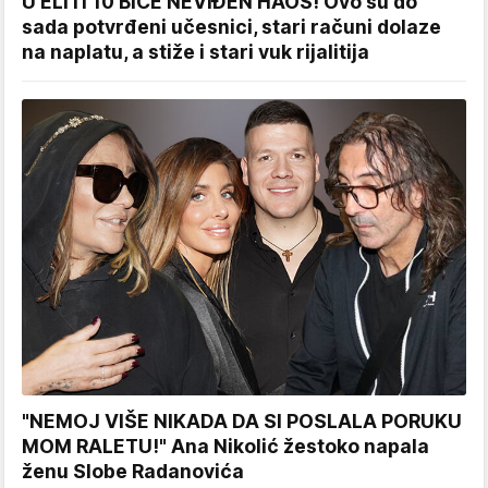
U ELITI 10 BIĆE NEVIĐEN HAOS! Ovo su do
sada potvrđeni učesnici, stari računi dolaze
na naplatu, a stiže i stari vuk rijalitija
"NEMOJ VIŠE NIKADA DA SI POSLALA PORUKU
MOM RALETU!" Ana Nikolić žestoko napala
ženu Slobe Radanovića