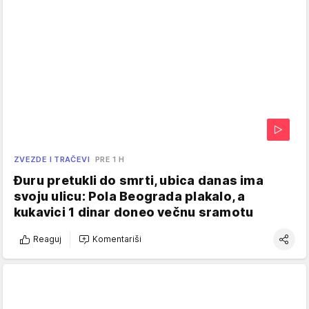
ZVEZDE I TRAČEVI
PRE 1 H
Đuru pretukli do smrti, ubica danas ima
svoju ulicu: Pola Beograda plakalo, a
kukavici 1 dinar doneo večnu sramotu
Reaguj
Komentariši