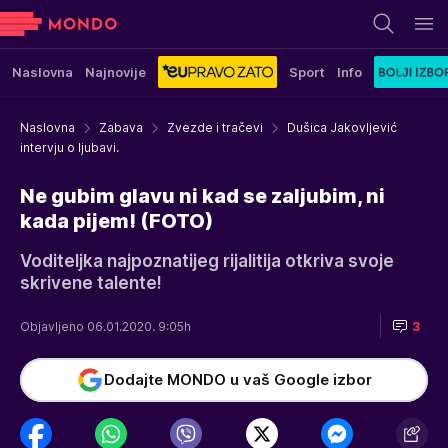
Naslovna
Najnovije
Sport
Info
Naslovna
Zabava
Zvezde i tračevi
Dušica Jakovljević
intervju o ljubavi.
Ne gubim glavu ni kad se zaljubim, ni
kada pijem! (FOTO)
Voditeljka najpoznatijeg rijalitija otkriva svoje
skrivene talente!
Objavljeno 06.01.2020. 9:05h
3
Dodajte MONDO u vaš Google izbor