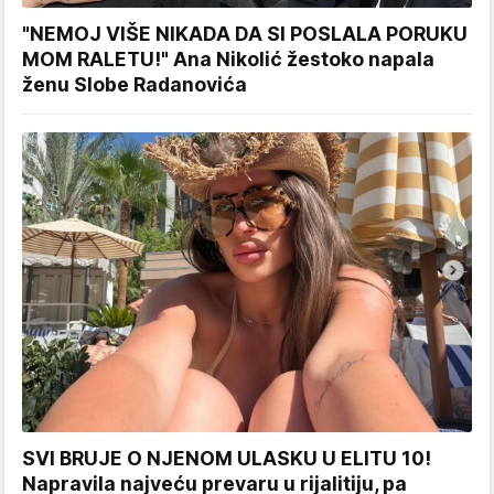
"NEMOJ VIŠE NIKADA DA SI POSLALA PORUKU
MOM RALETU!" Ana Nikolić žestoko napala
ženu Slobe Radanovića
SVI BRUJE O NJENOM ULASKU U ELITU 10!
Napravila najveću prevaru u rijalitiju, pa