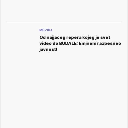
MUZIKA
Od najjačeg repera kojeg je svet
video do BUDALE: Eminem razbesneo
javnost!