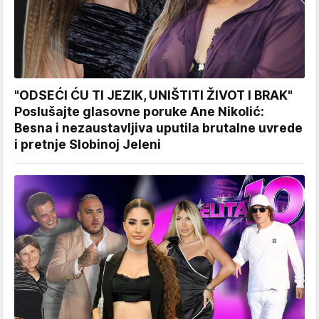
"ODSEĆI ĆU TI JEZIK, UNIŠTITI ŽIVOT I BRAK"
Poslušajte glasovne poruke Ane Nikolić:
Besna i nezaustavljiva uputila brutalne uvrede
i pretnje Slobinoj Jeleni