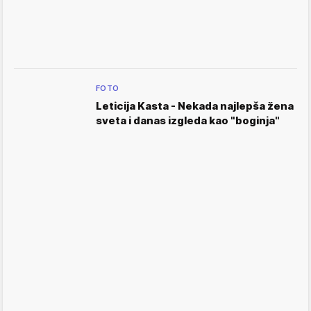
FOTO
Leticija Kasta - Nekada najlepša žena
sveta i danas izgleda kao "boginja"