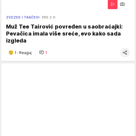
ZVEZDE I TRAČEVI
PRE 2 H
Muž Tee Tairović povređen u saobraćajki:
Pevačica imala više sreće, evo kako sada
izgleda
1
·
Reaguj
1