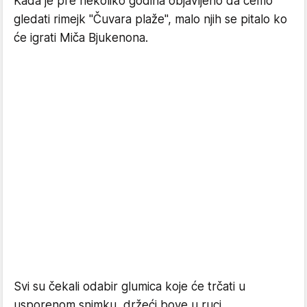
Kada je pre nekoliko godina objavljeno da ćemo
gledati rimejk "Čuvara plaže", malo njih se pitalo ko
će igrati Miča Bjukenona.
Svi su čekali odabir glumica koje će trčati u
usporenom snimku, držeći bove u ruci...