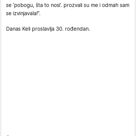
se 'pobogu, šta to nosi'. prozvali su me i odmah sam
se izvinjavala!".
Danas Keli proslavlja 30. rođendan.