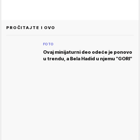
PROČITAJTE I OVO
FOTO
Ovaj minijaturni deo odeće je ponovo
u trendu, a Bela Hadid u njemu "GORI"