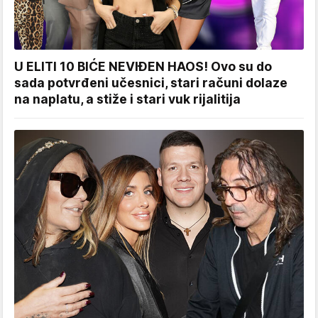
U ELITI 10 BIĆE NEVIĐEN HAOS! Ovo su do
sada potvrđeni učesnici, stari računi dolaze
na naplatu, a stiže i stari vuk rijalitija