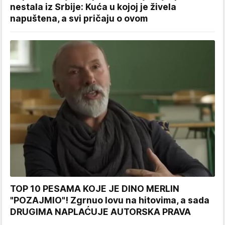
nestala iz Srbije: Kuća u kojoj je živela
napuštena, a svi pričaju o ovom
TOP 10 PESAMA KOJE JE DINO MERLIN
"POZAJMIO"! Zgrnuo lovu na hitovima, a sada
DRUGIMA NAPLAĆUJE AUTORSKA PRAVA