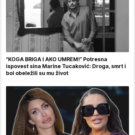
"KOGA BRIGA I AKO UMREM!“ Potresna
ispovest sina Marine Tucaković: Droga, smrt i
bol obeležili su mu život