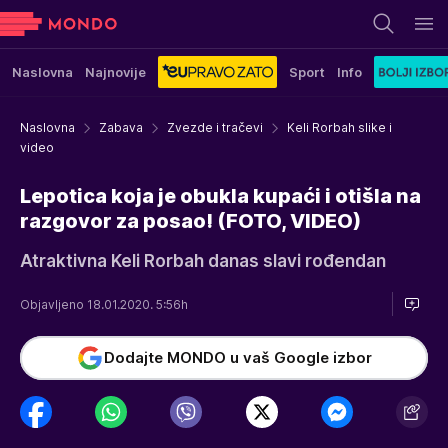
Naslovna
Najnovije
Sport
Info
Naslovna
Zabava
Zvezde i tračevi
Keli Rorbah slike i
video
Lepotica koja je obukla kupaći i otišla na
razgovor za posao! (FOTO, VIDEO)
Atraktivna Keli Rorbah danas slavi rođendan
Objavljeno 18.01.2020. 5:56h
Dodajte MONDO u vaš Google izbor