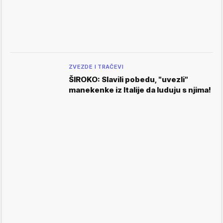
ZVEZDE I TRAČEVI
ŠIROKO: Slavili pobedu, "uvezli"
manekenke iz Italije da luduju s njima!