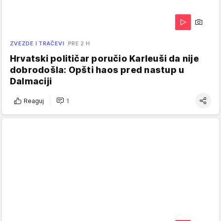
ZVEZDE I TRAČEVI
PRE 2 H
Hrvatski političar poručio Karleuši da nije
dobrodošla: Opšti haos pred nastup u
Dalmaciji
Reaguj
1