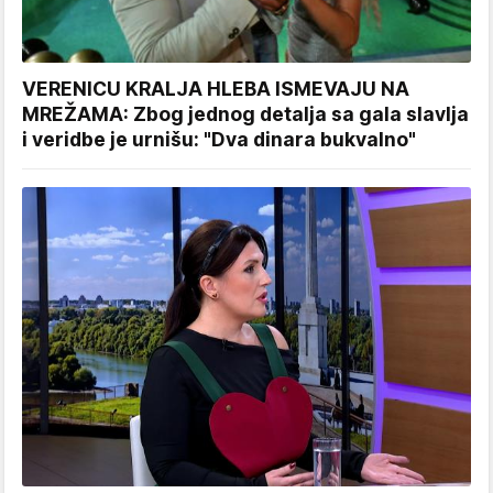
VERENICU KRALJA HLEBA ISMEVAJU NA
MREŽAMA: Zbog jednog detalja sa gala slavlja
i veridbe je urnišu: "Dva dinara bukvalno"