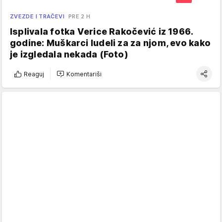
ZVEZDE I TRAČEVI
PRE 2 H
Isplivala fotka Verice Rakočević iz 1966.
godine: Muškarci ludeli za za njom, evo kako
je izgledala nekada (Foto)
Reaguj
Komentariši