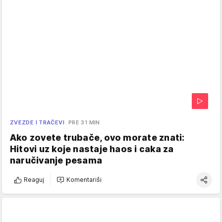
ZVEZDE I TRAČEVI
PRE 31 MIN
Ako zovete trubače, ovo morate znati:
Hitovi uz koje nastaje haos i caka za
naručivanje pesama
Reaguj
Komentariši