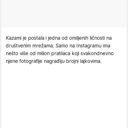
Kazami je postala i jedna od omiljenih ličnosti na
društvenim mrežama. Samo na Instagramu ima
nešto više od milion pratilaca koji svakondnevno
njene fotografije nagrađiju brojni lajkovima.