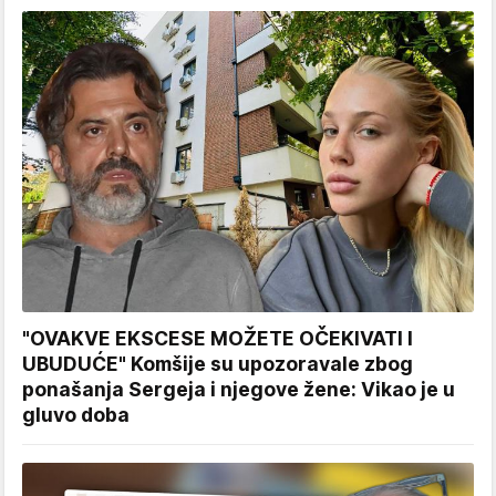
"OVAKVE EKSCESE MOŽETE OČEKIVATI I
UBUDUĆE" Komšije su upozoravale zbog
ponašanja Sergeja i njegove žene: Vikao je u
gluvo doba