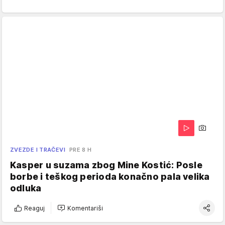
ZVEZDE I TRAČEVI
PRE 8 H
Kasper u suzama zbog Mine Kostić: Posle
borbe i teškog perioda konačno pala velika
odluka
Reaguj
Komentariši