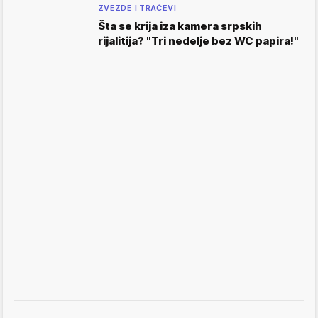
ZVEZDE I TRAČEVI
Šta se krija iza kamera srpskih
rijalitija? "Tri nedelje bez WC papira!"