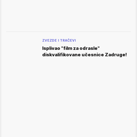
ZVEZDE I TRAČEVI
Isplivao "film za odrasle"
diskvalifikovane učesnice Zadruge!