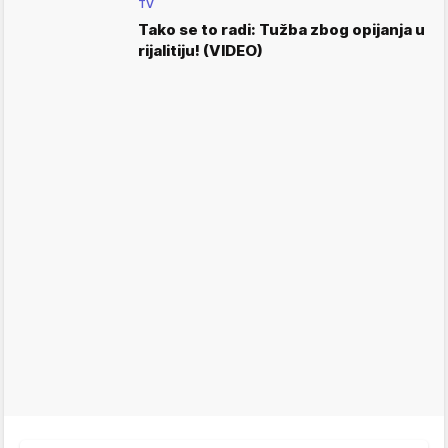
TV
Tako se to radi: Tužba zbog opijanja u
rijalitiju! (VIDEO)