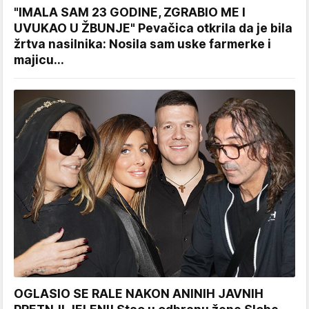
"IMALA SAM 23 GODINE, ZGRABIO ME I
UVUKAO U ŽBUNJE" Pevačica otkrila da je bila
žrtva nasilnika: Nosila sam uske farmerke i
majicu...
OGLASIO SE RALE NAKON ANINIH JAVNIH