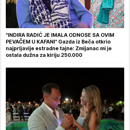
"INDIRA RADIĆ JE IMALA ODNOSE SA OVIM
PEVAČEM U KAFANI" Gazda iz Beča otkrio
najprljavije estradne tajne: Zmijanac mi je
ostala dužna za kiriju 250.000