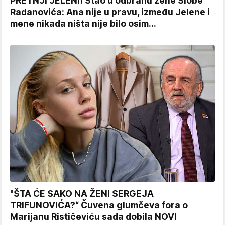
PRETNJI JELENI! Stao u odbranu žene Slobe
Radanovića: Ana nije u pravu, između Jelene i
mene nikada ništa nije bilo osim...
"ŠTA ĆE SAKO NA ŽENI SERGEJA
TRIFUNOVIĆA?“ Čuvena glumčeva fora o
Marijanu Rističeviću sada dobila NOVI