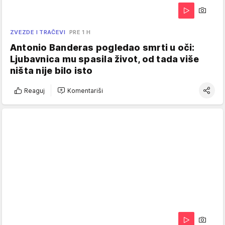
ZVEZDE I TRAČEVI
PRE 1 H
Antonio Banderas pogledao smrti u oči:
Ljubavnica mu spasila život, od tada više
ništa nije bilo isto
Reaguj
Komentariši