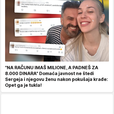
"NA RAČUNU IMAŠ MILIONE, A PADNEŠ ZA
8.000 DINARA" Domaća javnost ne štedi
Sergeja i njegovu ženu nakon pokušaja krađe:
Opet ga je tukla!