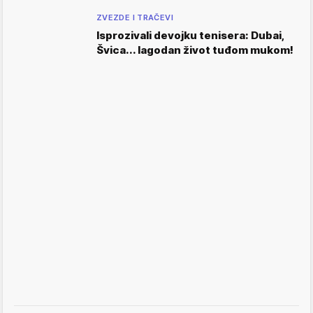
ZVEZDE I TRAČEVI
Isprozivali devojku tenisera: Dubai,
Švica... lagodan život tuđom mukom!