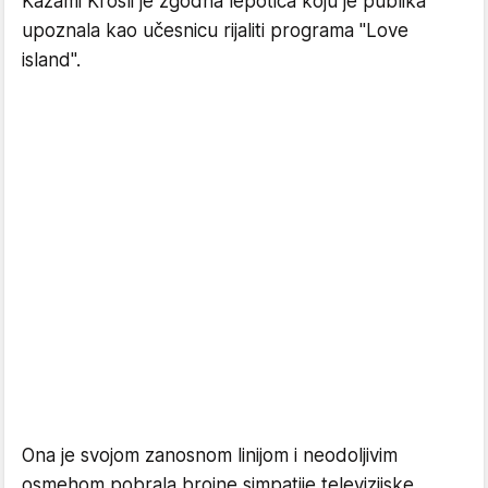
Kazami Krosli je zgodna lepotica koju je publika
upoznala kao učesnicu rijaliti programa "Love
island".
Ona je svojom zanosnom linijom i neodoljivim
osmehom pobrala brojne simpatije televizijske