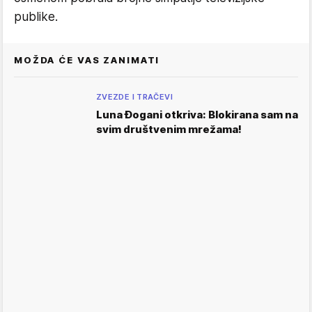
publike.
MOŽDA ĆE VAS ZANIMATI
ZVEZDE I TRAČEVI
Luna Đogani otkriva: Blokirana sam na
svim društvenim mrežama!