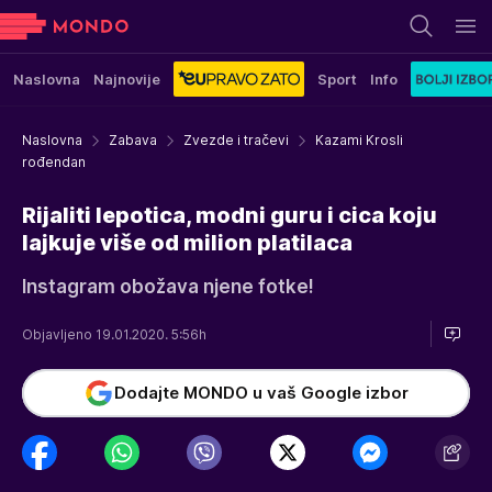
Naslovna
Najnovije
Sport
Info
Naslovna
Zabava
Zvezde i tračevi
Kazami Krosli
rođendan
Rijaliti lepotica, modni guru i cica koju
lajkuje više od milion platilaca
Instagram obožava njene fotke!
Objavljeno 19.01.2020. 5:56h
Dodajte MONDO u vaš Google izbor