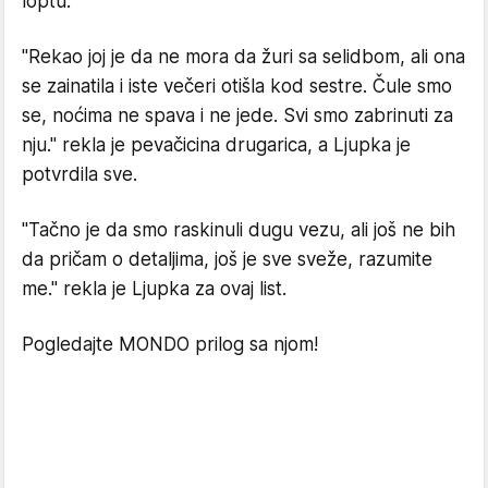
loptu.
"Rekao joj je da ne mora da žuri sa selidbom, ali ona
se zainatila i iste večeri otišla kod sestre. Čule smo
se, noćima ne spava i ne jede. Svi smo zabrinuti za
nju." rekla je pevačicina drugarica, a Ljupka je
potvrdila sve.
"Tačno je da smo raskinuli dugu vezu, ali još ne bih
da pričam o detaljima, još je sve sveže, razumite
me." rekla je Ljupka za ovaj list.
Pogledajte MONDO prilog sa njom!