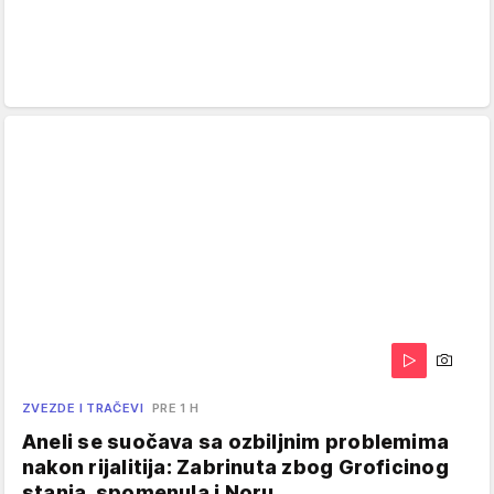
ZVEZDE I TRAČEVI
PRE 1 H
Aneli se suočava sa ozbiljnim problemima
nakon rijalitija: Zabrinuta zbog Groficinog
stanja, spomenula i Noru