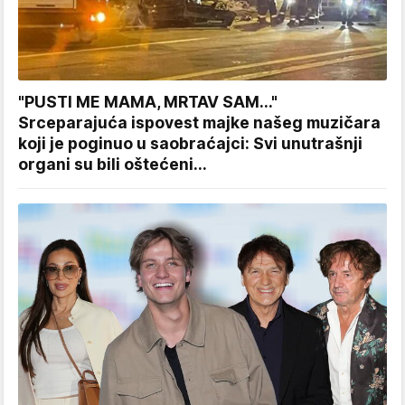
"PUSTI ME MAMA, MRTAV SAM..."
Srceparajuća ispovest majke našeg muzičara
koji je poginuo u saobraćajci: Svi unutrašnji
organi su bili oštećeni...