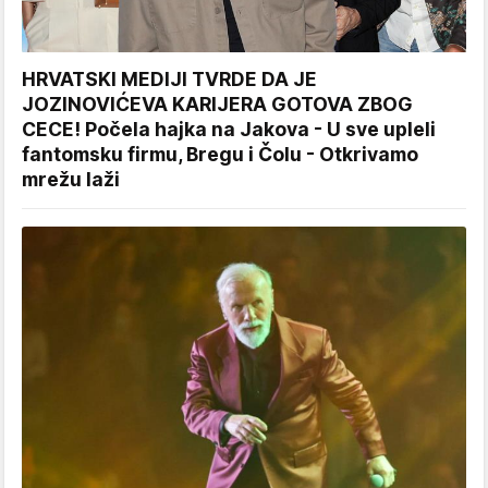
HRVATSKI MEDIJI TVRDE DA JE
JOZINOVIĆEVA KARIJERA GOTOVA ZBOG
CECE! Počela hajka na Jakova - U sve upleli
fantomsku firmu, Bregu i Čolu - Otkrivamo
mrežu laži