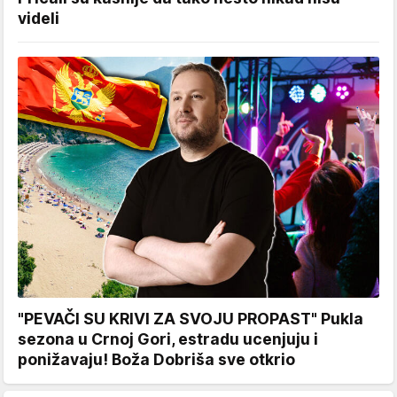
videli
"PEVAČI SU KRIVI ZA SVOJU PROPAST" Pukla
sezona u Crnoj Gori, estradu ucenjuju i
ponižavaju! Boža Dobriša sve otkrio