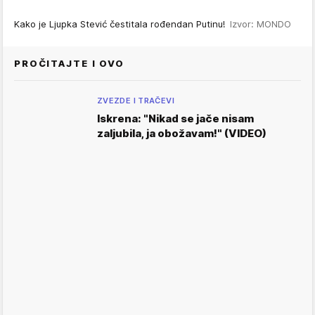
Kako je Ljupka Stević čestitala rođendan Putinu!
Izvor: MONDO
PROČITAJTE I OVO
ZVEZDE I TRAČEVI
Iskrena: "Nikad se jače nisam
zaljubila, ja obožavam!" (VIDEO)