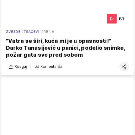
ZVEZDE I TRAČEVI
PRE 1 H
"Vatra se širi, kuća mi je u opasnosti!"
Darko Tanasijević u panici, podelio snimke,
požar guta sve pred sobom
Reaguj
Komentariši