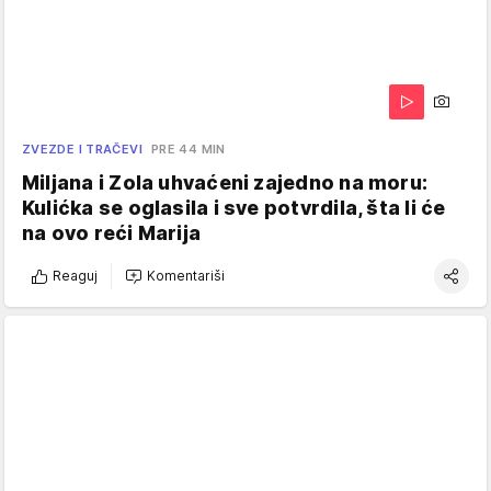
ZVEZDE I TRAČEVI
PRE 44 MIN
Miljana i Zola uhvaćeni zajedno na moru:
Kulićka se oglasila i sve potvrdila, šta li će
na ovo reći Marija
Reaguj
Komentariši