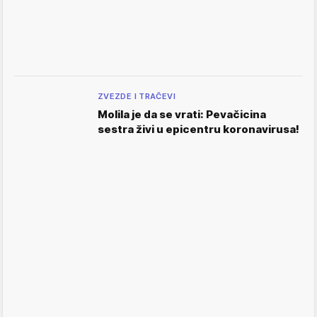
ZVEZDE I TRAČEVI
Molila je da se vrati: Pevačicina
sestra živi u epicentru koronavirusa!