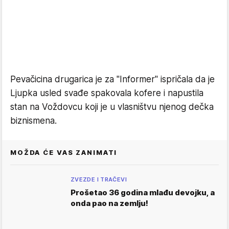
Pevačicina drugarica je za "Informer" ispričala da je
Ljupka usled svađe spakovala kofere i napustila
stan na Voždovcu koji je u vlasništvu njenog dečka
biznismena.
MOŽDA ĆE VAS ZANIMATI
ZVEZDE I TRAČEVI
Prošetao 36 godina mlađu devojku, a
onda pao na zemlju!