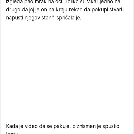
izgleda pao mrak na oči. Toliko su vikali jedno na
drugo da joj je on na kraju rekao da pokupi stvari i
napusti njegov stan." ispričala je.
Kada je video da se pakuje, biznismen je spustio