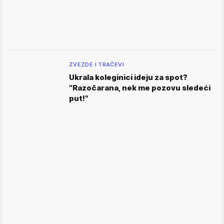
ZVEZDE I TRAČEVI
Ukrala koleginici ideju za spot?
"Razočarana, nek me pozovu sledeći
put!"