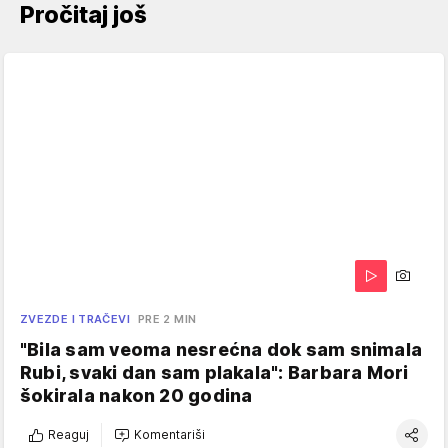
Pročitaj još
ZVEZDE I TRAČEVI
PRE 2 MIN
"Bila sam veoma nesrećna dok sam snimala
Rubi, svaki dan sam plakala": Barbara Mori
šokirala nakon 20 godina
Reaguj
Komentariši