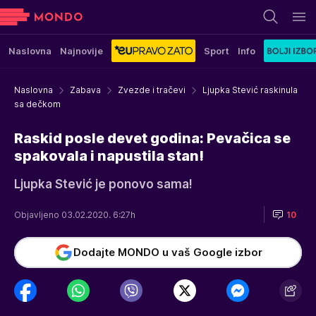
Naslovna
Najnovije
Sport
Info
Naslovna
Zabava
Zvezde i tračevi
Ljupka Stević raskinula
sa dečkom
Raskid posle devet godina: Pevačica se
spakovala i napustila stan!
Ljupka Stević je ponovo sama!
Objavljeno 03.02.2020. 6:27h
10
Dodajte MONDO u vaš Google izbor