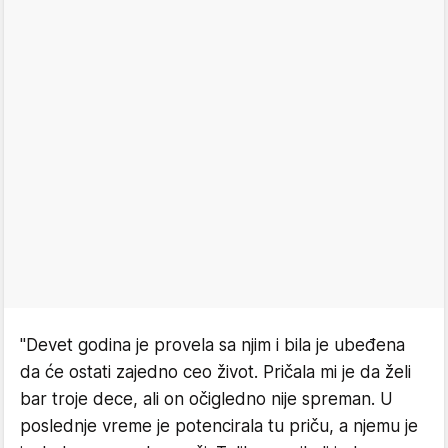
"Devet godina je provela sa njim i bila je ubeđena
da će ostati zajedno ceo život. Pričala mi je da želi
bar troje dece, ali on očigledno nije spreman. U
poslednje vreme je potencirala tu priču, a njemu je