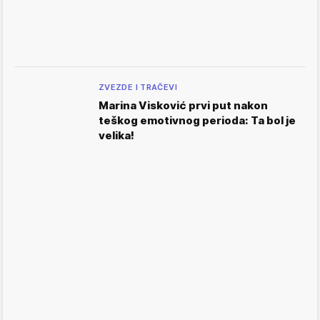
ZVEZDE I TRAČEVI
Marina Visković prvi put nakon
teškog emotivnog perioda: Ta bol je
velika!