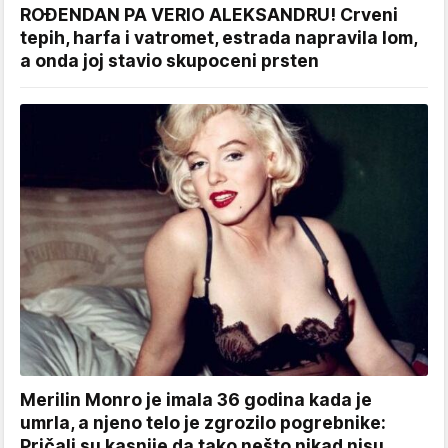
ROĐENDAN PA VERIO ALEKSANDRU! Crveni
tepih, harfa i vatromet, estrada napravila lom,
a onda joj stavio skupoceni prsten
Merilin Monro je imala 36 godina kada je
umrla, a njeno telo je zgrozilo pogrebnike:
Pričali su kasnije da tako nešto nikad nisu