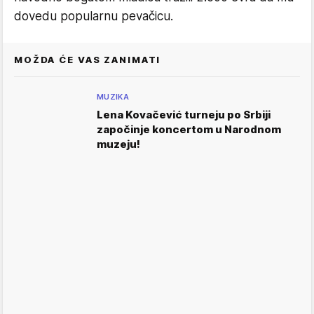
dovedu popularnu pevačicu.
MOŽDA ĆE VAS ZANIMATI
MUZIKA
Lena Kovačević turneju po Srbiji
započinje koncertom u Narodnom
muzeju!