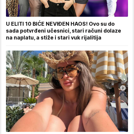
U ELITI 10 BIĆE NEVIĐEN HAOS! Ovo su do
sada potvrđeni učesnici, stari računi dolaze
na naplatu, a stiže i stari vuk rijalitija