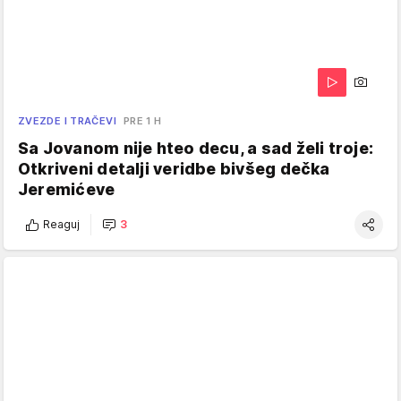
ZVEZDE I TRAČEVI
PRE 1 H
Sa Jovanom nije hteo decu, a sad želi troje:
Otkriveni detalji veridbe bivšeg dečka
Jeremićeve
Reaguj
3