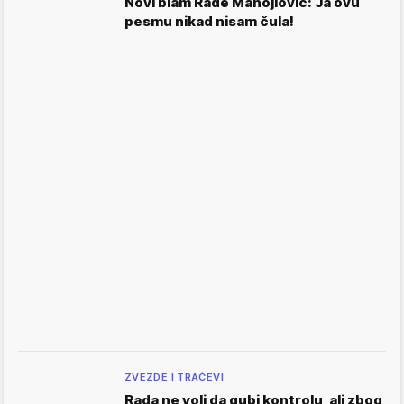
Novi blam Rade Manojlović: Ja ovu
pesmu nikad nisam čula!
ZVEZDE I TRAČEVI
Rada ne voli da gubi kontrolu, ali zbog