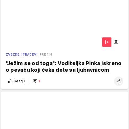
ZVEZDE I TRAČEVI
PRE 1 H
"Ježim se od toga": Voditeljka Pinka iskreno
o pevaču koji čeka dete sa ljubavnicom
Reaguj
1