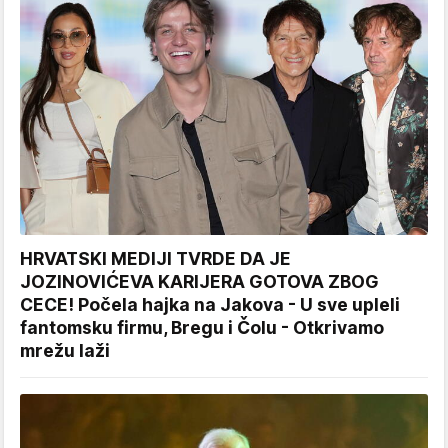
HRVATSKI MEDIJI TVRDE DA JE
JOZINOVIĆEVA KARIJERA GOTOVA ZBOG
CECE! Počela hajka na Jakova - U sve upleli
fantomsku firmu, Bregu i Čolu - Otkrivamo
mrežu laži