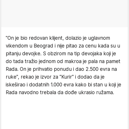
"On je bio redovan klijent, dolazio je uglavnom
vikendom u Beograd i nije pitao za cenu kada su u
pitanju devojke. S obzirom na tip devojaka koji je
do tada tražio jednom od makroa je pala na pamet
Rada. On je prihvatio ponudu i dao 2.500 evra na
ruke", rekao je izvor za "Kurir" i dodao da je
iskeširao i dodatnih 1.000 evra kako bi stan u koji je
Rada navodno trebala da dođe ukrasio ružama.