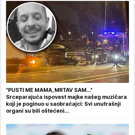
"PUSTI ME MAMA, MRTAV SAM..."
Srceparajuća ispovest majke našeg muzičara
koji je poginuo u saobraćajci: Svi unutrašnji
organi su bili oštećeni...