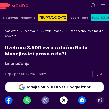
Naslovna
Najnovije
Sport
Info
Naslovna
Zabava
Zvezde i tračevi
Rada Manojlović makro
prevara
Uzeli mu 3.500 evra za lažnu Radu
Manojlović i prave ruže?!
Iznenađenje!
Objavljeno 08.02.2020. 6:12h
4
Dodajte MONDO u vaš Google izbor