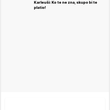
Karleuši: Ko te ne zna, skupo bi te
platio!