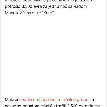
Mladić iz Republike Srpske navodno je uzalud
potrošio 3.500 evra za jednu noć sa Radom
Manojlović, saznaje "Kurir".
Makroi
nedavno uhapšene kriminalne grupe
su
navodno bogatom mladiću tražili 2.500 evra da mu