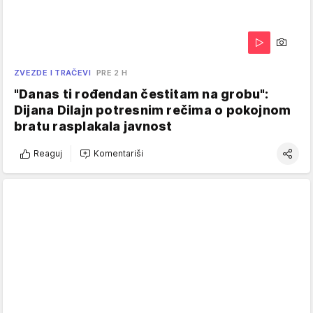
ZVEZDE I TRAČEVI
PRE 2 H
"Danas ti rođendan čestitam na grobu":
Dijana Dilajn potresnim rečima o pokojnom
bratu rasplakala javnost
Reaguj
Komentariši