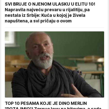
SVI BRUJE O NJENOM ULASKU U ELITU 10!
Napravila najveću prevaru u rijalitiju, pa
nestala iz Srbije: Kuća u kojoj je živela
napuštena, a svi pričaju o ovom
TOP 10 PESAMA KOJE JE DINO MERLIN
"POZAJMIO"! Zgrnuo lovu na hitovima, a sada