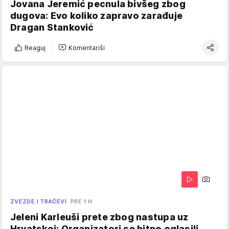
Jovana Jeremić pecnula bivšeg zbog
dugova: Evo koliko zapravo zarađuje
Dragan Stanković
Reaguj
Komentariši
ZVEZDE I TRAČEVI
PRE 1 H
Jeleni Karleuši prete zbog nastupa uz
Hrvatskoj: Organizatori se hitno oglasili