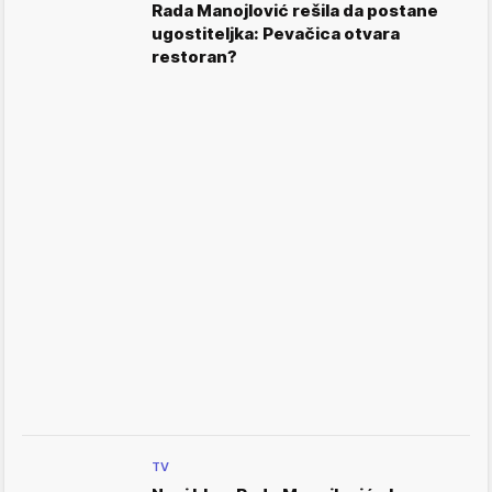
Rada Manojlović rešila da postane
ugostiteljka: Pevačica otvara
restoran?
TV