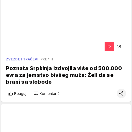
ZVEZDE I TRAČEVI
PRE 1 H
Poznata Srpkinja izdvojila više od 500.000
evra za jemstvo bivšeg muža: Želi da se
brani sa slobode
Reaguj
Komentariši