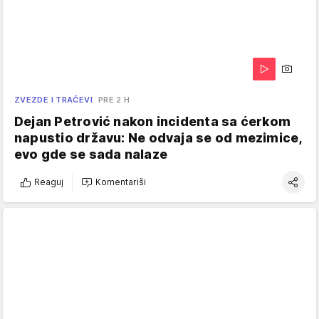
ZVEZDE I TRAČEVI
PRE 2 H
Dejan Petrović nakon incidenta sa ćerkom
napustio državu: Ne odvaja se od mezimice,
evo gde se sada nalaze
Reaguj
Komentariši