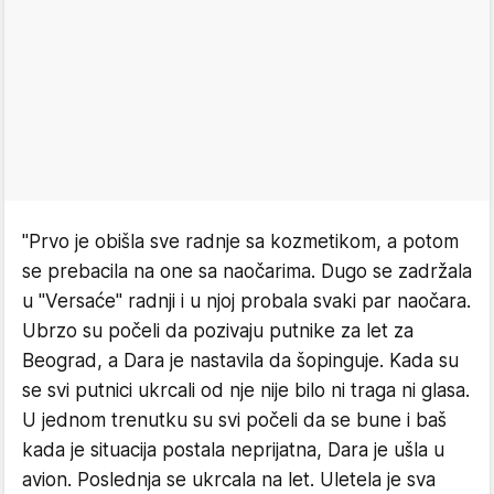
"Prvo je obišla sve radnje sa kozmetikom, a potom
se prebacila na one sa naočarima. Dugo se zadržala
u "Versaće" radnji i u njoj probala svaki par naočara.
Ubrzo su počeli da pozivaju putnike za let za
Beograd, a Dara je nastavila da šopinguje. Kada su
se svi putnici ukrcali od nje nije bilo ni traga ni glasa.
U jednom trenutku su svi počeli da se bune i baš
kada je situacija postala neprijatna, Dara je ušla u
avion. Poslednja se ukrcala na let. Uletela je sva