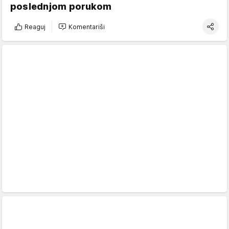
poslednjom porukom
Reaguj
Komentariši