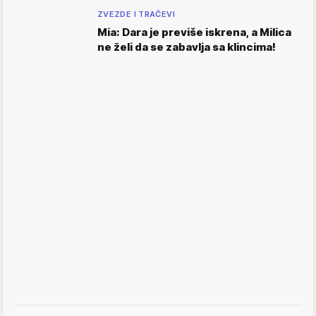
ZVEZDE I TRAČEVI
Mia: Dara je previše iskrena, a Milica
ne želi da se zabavlja sa klincima!