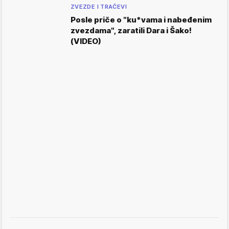
ZVEZDE I TRAČEVI
Posle priče o "ku*vama i nabeđenim
zvezdama", zaratili Dara i Šako!
(VIDEO)