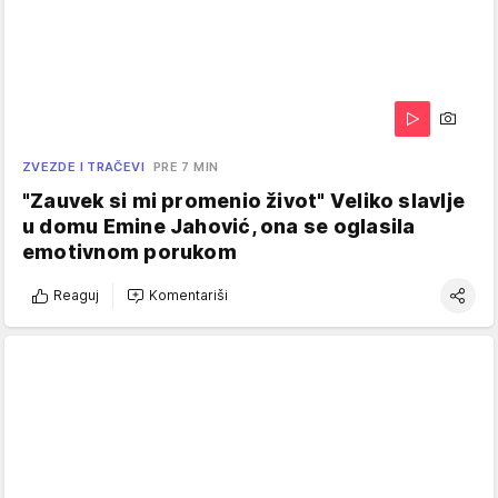
ZVEZDE I TRAČEVI
PRE 7 MIN
"Zauvek si mi promenio život" Veliko slavlje
u domu Emine Jahović, ona se oglasila
emotivnom porukom
Reaguj
Komentariši