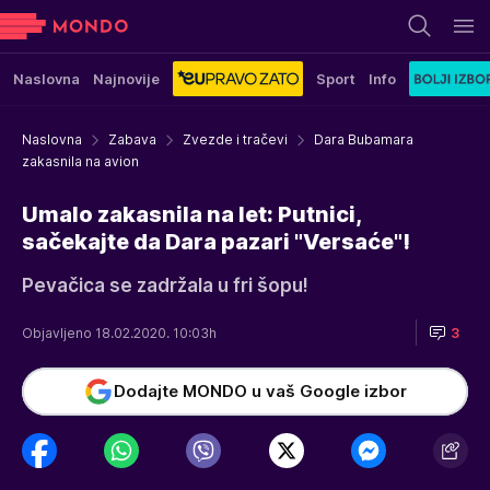
Naslovna
Najnovije
Sport
Info
Naslovna
Zabava
Zvezde i tračevi
Dara Bubamara
zakasnila na avion
Umalo zakasnila na let: Putnici,
sačekajte da Dara pazari "Versaće"!
Pevačica se zadržala u fri šopu!
Objavljeno 18.02.2020. 10:03h
3
Dodajte MONDO u vaš Google izbor