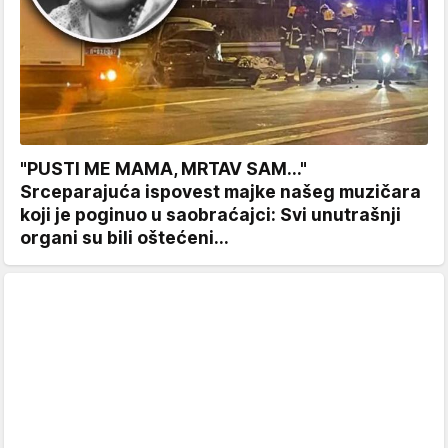
"PUSTI ME MAMA, MRTAV SAM..."
Srceparajuća ispovest majke našeg muzičara
koji je poginuo u saobraćajci: Svi unutrašnji
organi su bili oštećeni...