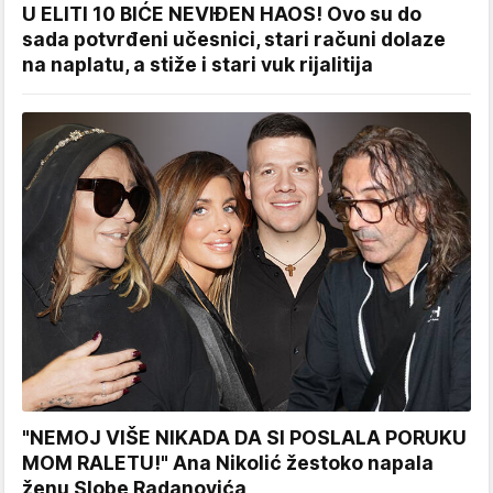
U ELITI 10 BIĆE NEVIĐEN HAOS! Ovo su do
sada potvrđeni učesnici, stari računi dolaze
na naplatu, a stiže i stari vuk rijalitija
"NEMOJ VIŠE NIKADA DA SI POSLALA PORUKU
MOM RALETU!" Ana Nikolić žestoko napala
ženu Slobe Radanovića