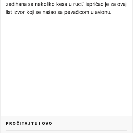
zadihana sa nekoliko kesa u ruci." ispričao je za ovaj
list izvor koji se našao sa pevačicom u avionu.
PROČITAJTE I OVO