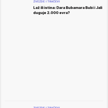
ZVEZDE I TRAČEVI
Laž ili istina: Dara Bubamara Bubi i Jali
duguje 2.000 evra?
ZVEZDE I TRAČEVI