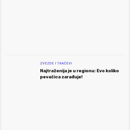
ZVEZDE I TRAČEVI
Najtraženija je u regionu: Evo koliko
pevačica zarađuje!