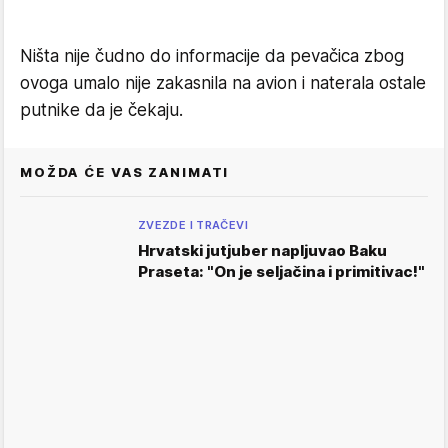
Ništa nije čudno do informacije da pevačica zbog
ovoga umalo nije zakasnila na avion i naterala ostale
putnike da je čekaju.
MOŽDA ĆE VAS ZANIMATI
ZVEZDE I TRAČEVI
Hrvatski jutjuber napljuvao Baku
Praseta: "On je seljačina i primitivac!"