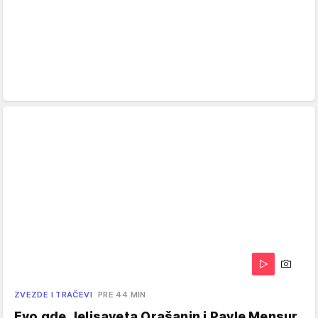
ZVEZDE I TRAČEVI
PRE 44 MIN
Evo gde Jelisaveta Orašanin i Pavle Mensur