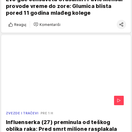
provode vreme do zore: Glumica blista
pored 11 godina mlađeg kolege
Reaguj
Komentariši
ZVEZDE I TRAČEVI
PRE 1 H
Influenserka (27) preminula od teškog
oblika raka: Pred smrt milione rasplakala