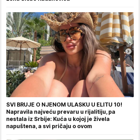
SVI BRUJE O NJENOM ULASKU U ELITU 10!
Napravila najveću prevaru u rijalitiju, pa
nestala iz Srbije: Kuća u kojoj je živela
napuštena, a svi pričaju o ovom