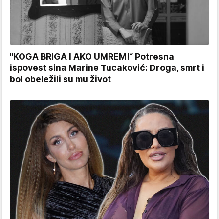
"KOGA BRIGA I AKO UMREM!“ Potresna
ispovest sina Marine Tucaković: Droga, smrt i
bol obeležili su mu život