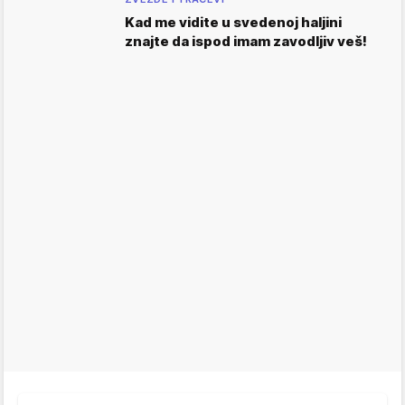
Kad me vidite u svedenoj haljini
znajte da ispod imam zavodljiv veš!