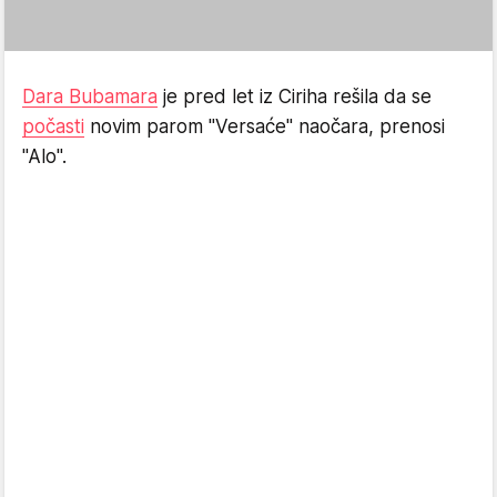
Dara Bubamara
je pred let iz Ciriha rešila da se
počasti
novim parom "Versaće" naočara, prenosi
"Alo".