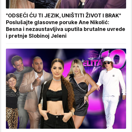
"ODSEĆI ĆU TI JEZIK, UNIŠTITI ŽIVOT I BRAK"
Poslušajte glasovne poruke Ane Nikolić:
Besna i nezaustavljiva uputila brutalne uvrede
i pretnje Slobinoj Jeleni