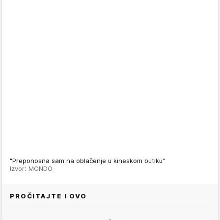
"Preponosna sam na oblačenje u kineskom butiku"
Izvor: MONDO
PROČITAJTE I OVO