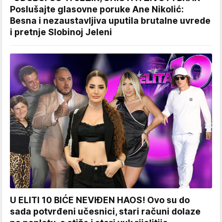
Poslušajte glasovne poruke Ane Nikolić:
Besna i nezaustavljiva uputila brutalne uvrede
i pretnje Slobinoj Jeleni
U ELITI 10 BIĆE NEVIĐEN HAOS! Ovo su do
sada potvrđeni učesnici, stari računi dolaze