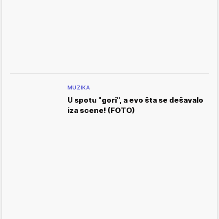
MUZIKA
U spotu "gori", a evo šta se dešavalo
iza scene! (FOTO)