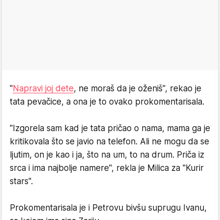
"
Napravi joj dete
, ne moraš da je oženiš", rekao je
tata pevačice, a ona je to ovako prokomentarisala.
"Izgorela sam kad je tata pričao o nama, mama ga je
kritikovala što se javio na telefon. Ali ne mogu da se
ljutim, on je kao i ja, što na um, to na drum. Priča iz
srca i ima najbolje namere", rekla je Milica za "Kurir
stars".
Prokomentarisala je i Petrovu bivšu suprugu Ivanu,