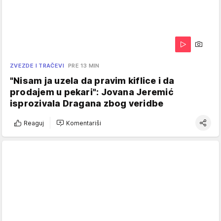
ZVEZDE I TRAČEVI
PRE 13 MIN
"Nisam ja uzela da pravim kiflice i da
prodajem u pekari": Jovana Jeremić
isprozivala Dragana zbog veridbe
Reaguj
Komentariši