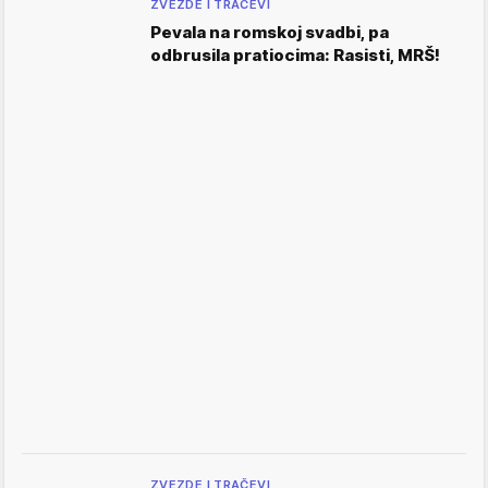
ZVEZDE I TRAČEVI
Pevala na romskoj svadbi, pa
odbrusila pratiocima: Rasisti, MRŠ!
ZVEZDE I TRAČEVI