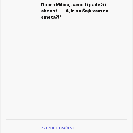
Dobra Milica, samo ti padeži i
akcenti... "A, Irina Šajk vam ne
smeta?!"
ZVEZDE I TRAČEVI