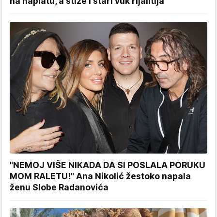
na naplatu, a stiže i stari vuk rijalitija
"NEMOJ VIŠE NIKADA DA SI POSLALA PORUKU
MOM RALETU!" Ana Nikolić žestoko napala
ženu Slobe Radanovića