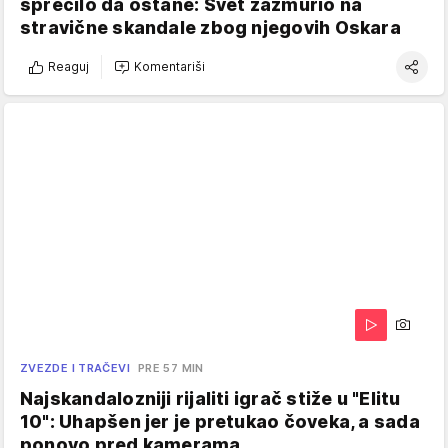
sprečilo da ostane: Svet zažmurio na
stravične skandale zbog njegovih Oskara
Reaguj
Komentariši
ZVEZDE I TRAČEVI
PRE 57 MIN
Najskandalozniji rijaliti igrač stiže u "Elitu
10": Uhapšen jer je pretukao čoveka, a sada
ponovo pred kamerama