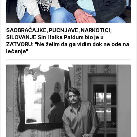
SAOBRAĆAJKE, PUCNJAVE, NARKOTICI,
SILOVANJE Sin Halke Paldum bio je u
ZATVORU: "Ne želim da ga vidim dok ne ode na
lečenje"