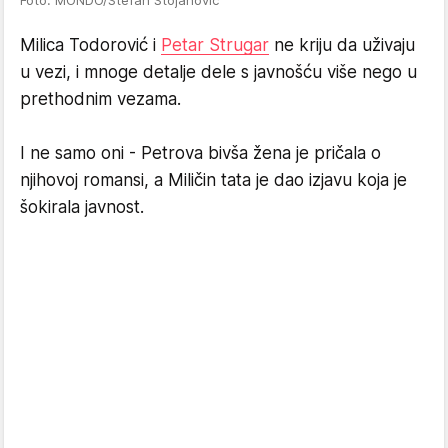
Foto: MONDO/Stefan Stojanović
Milica Todorović i
Petar Strugar
ne kriju da uživaju
u vezi, i mnoge detalje dele s javnošću više nego u
prethodnim vezama.
I ne samo oni - Petrova bivša žena je pričala o
njihovoj romansi, a Miličin tata je dao izjavu koja je
šokirala javnost.