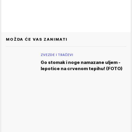
MOŽDA ĆE VAS ZANIMATI
ZVEZDE I TRAČEVI
Go stomak i noge namazane uljem -
lepotice na crvenom tepihu! (FOTO)