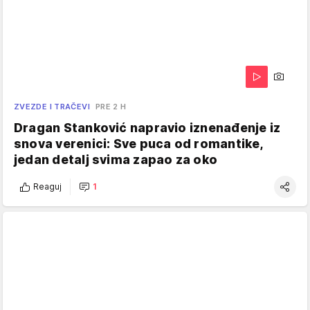
ZVEZDE I TRAČEVI
PRE 2 H
Dragan Stanković napravio iznenađenje iz
snova verenici: Sve puca od romantike,
jedan detalj svima zapao za oko
Reaguj
1