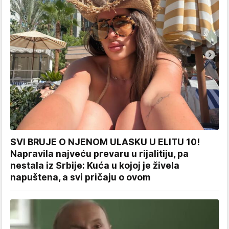
SVI BRUJE O NJENOM ULASKU U ELITU 10!
Napravila najveću prevaru u rijalitiju, pa
nestala iz Srbije: Kuća u kojoj je živela
napuštena, a svi pričaju o ovom