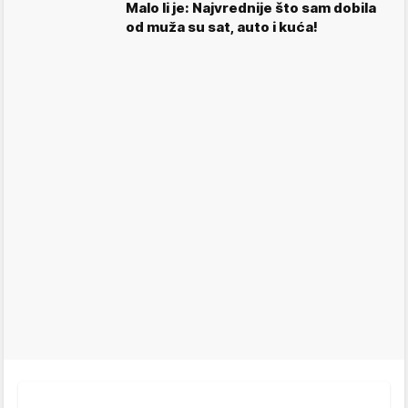
Malo li je: Najvrednije što sam dobila
od muža su sat, auto i kuća!