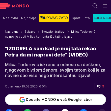
Naslovna
Najnovije
Sport
Info
Naslovna
Zabava
Zvezde i tračevi
Milica Todorović
najnovije vesti Milica komentariše tatinu izjavu
"IZGORELA sam kad je moj tata rekao
Petru da mi napravi dete" (VIDEO)
Milica Todorović iskreno o odnosu sa dečkom,
njegovom bivšom ženom, svojim tatom koji je za
novine dao više nego interesantnu izjavu!
Objavljeno 19.02.2020. 6:01h
9
Dodajte MONDO u vaš Google izbor