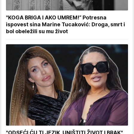
"KOGA BRIGA I AKO UMREM!“ Potresna
ispovest sina Marine Tucaković: Droga, smrt i
bol obeležili su mu život
"ODSEĆI ĆU TI JEZIK, UNIŠTITI ŽIVOT I BRAK"