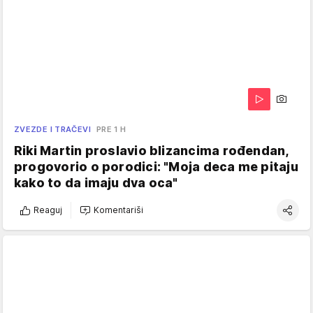
ZVEZDE I TRAČEVI
PRE 1 H
Riki Martin proslavio blizancima rođendan,
progovorio o porodici: "Moja deca me pitaju
kako to da imaju dva oca"
Reaguj
Komentariši