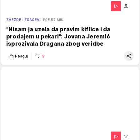
ZVEZDE I TRAČEVI
PRE 57 MIN
"Nisam ja uzela da pravim kiflice i da
prodajem u pekari": Jovana Jeremić
isprozivala Dragana zbog veridbe
Reaguj
3