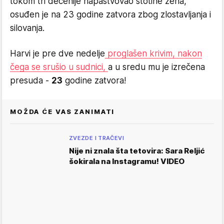
tokom tri decenije napastvovao stotine žena,
osuđen je na 23 godine zatvora zbog zlostavljanja i
silovanja.
Harvi je pre dve nedelje
proglašen krivim, nakon
čega se srušio u sudnici,
a u sredu mu je izrečena
presuda -
23
godine zatvora!
MOŽDA ĆE VAS ZANIMATI
ZVEZDE I TRAČEVI
Nije ni znala šta tetovira: Sara Reljić
šokirala na Instagramu! VIDEO