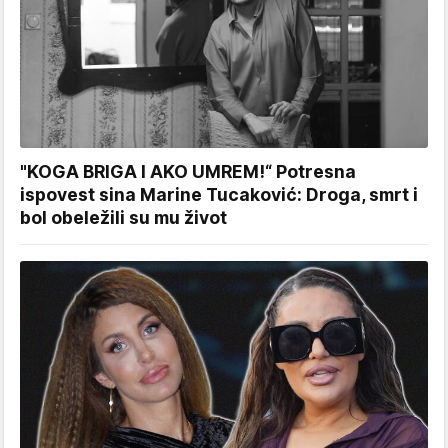
"KOGA BRIGA I AKO UMREM!“ Potresna
ispovest sina Marine Tucaković: Droga, smrt i
bol obeležili su mu život