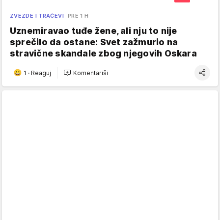
ZVEZDE I TRAČEVI
PRE 1 H
Uznemiravao tuđe žene, ali nju to nije
sprečilo da ostane: Svet zažmurio na
stravične skandale zbog njegovih Oskara
1
·
Reaguj
Komentariši