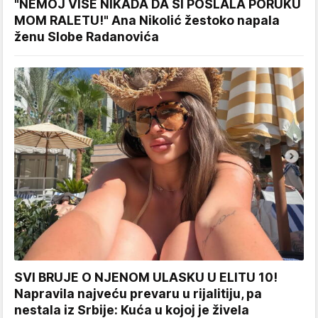
"NEMOJ VIŠE NIKADA DA SI POSLALA PORUKU
MOM RALETU!" Ana Nikolić žestoko napala
ženu Slobe Radanovića
SVI BRUJE O NJENOM ULASKU U ELITU 10!
Napravila najveću prevaru u rijalitiju, pa
nestala iz Srbije: Kuća u kojoj je živela