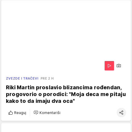
ZVEZDE I TRAČEVI
PRE 2 H
Riki Martin proslavio blizancima rođendan,
progovorio o porodici: "Moja deca me pitaju
kako to da imaju dva oca"
Reaguj
Komentariši