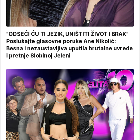
"ODSEĆI ĆU TI JEZIK, UNIŠTITI ŽIVOT I BRAK"
Poslušajte glasovne poruke Ane Nikolić:
Besna i nezaustavljiva uputila brutalne uvrede
i pretnje Slobinoj Jeleni