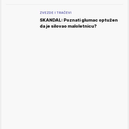
ZVEZDE I TRAČEVI
SKANDAL: Poznati glumac optužen
da je silovao maloletnicu?