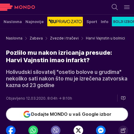
Naslovna
Najnovije
Sport
Info
Naslovna
Zabava
Zvezde i tračevi
Harvi Vajnstin u bolnici
Pozlilo mu nakon izricanja presude:
Harvi Vajnstin imao infarkt?
Holivudski silovatelj "osetio bolove u grudima"
nekoliko sati nakon što mu je izrečena zatvorska
kazna od 23 godine
Objavljeno 12.03.2020. 8:04h
→ 8:10h
Dodajte MONDO u vaš Google izbor