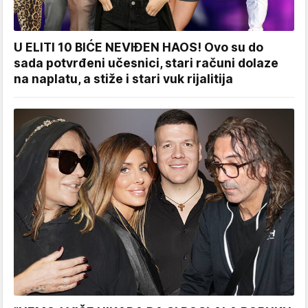
U ELITI 10 BIĆE NEVIĐEN HAOS! Ovo su do
sada potvrđeni učesnici, stari računi dolaze
na naplatu, a stiže i stari vuk rijalitija