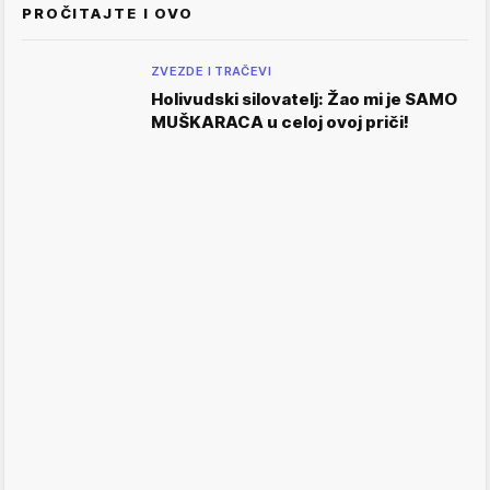
PROČITAJTE I OVO
ZVEZDE I TRAČEVI
Holivudski silovatelj: Žao mi je SAMO
MUŠKARACA u celoj ovoj priči!