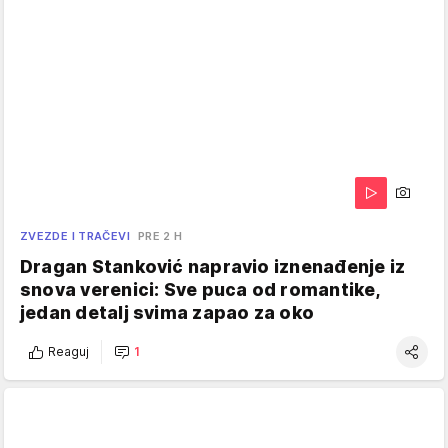
ZVEZDE I TRAČEVI
PRE 2 H
Dragan Stanković napravio iznenađenje iz
snova verenici: Sve puca od romantike,
jedan detalj svima zapao za oko
Reaguj
1