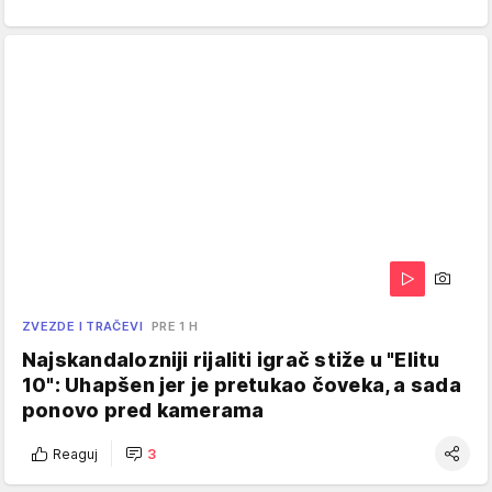
ZVEZDE I TRAČEVI
PRE 1 H
Najskandalozniji rijaliti igrač stiže u "Elitu
10": Uhapšen jer je pretukao čoveka, a sada
ponovo pred kamerama
Reaguj
3