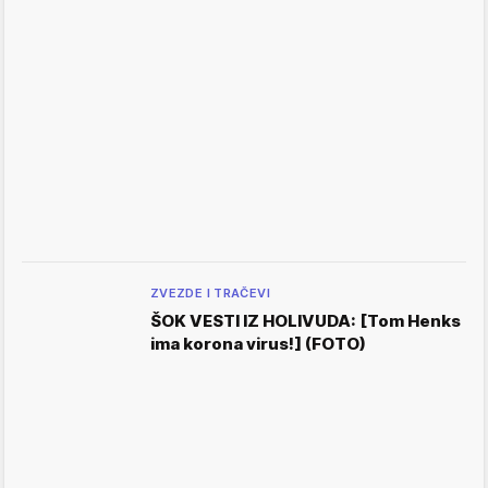
ZVEZDE I TRAČEVI
ŠOK VESTI IZ HOLIVUDA: [Tom Henks
ima korona virus!] (FOTO)