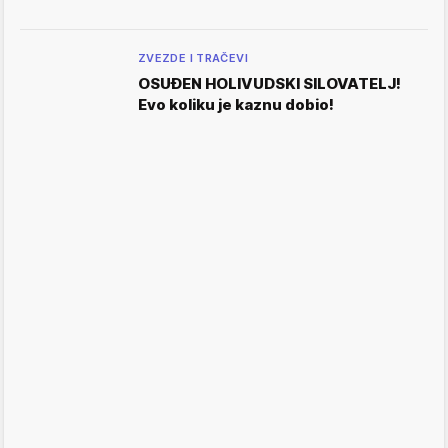
ZVEZDE I TRAČEVI
OSUĐEN HOLIVUDSKI SILOVATELJ!
Evo koliku je kaznu dobio!