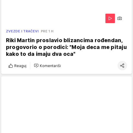
ZVEZDE I TRAČEVI
PRE 1 H
Riki Martin proslavio blizancima rođendan,
progovorio o porodici: "Moja deca me pitaju
kako to da imaju dva oca"
Reaguj
Komentariši