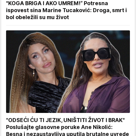
"KOGA BRIGA I AKO UMREM!“ Potresna
ispovest sina Marine Tucaković: Droga, smrt i
bol obeležili su mu život
"ODSEĆI ĆU TI JEZIK, UNIŠTITI ŽIVOT I BRAK"
Poslušajte glasovne poruke Ane Nikolić:
Besna i nezaustavljiva uputila brutalne uvrede