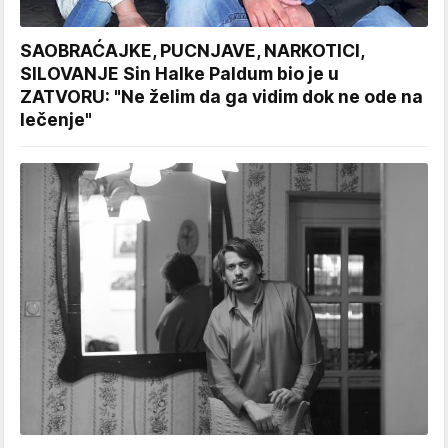
SAOBRAĆAJKE, PUCNJAVE, NARKOTICI,
SILOVANJE Sin Halke Paldum bio je u
ZATVORU: "Ne želim da ga vidim dok ne ode na
lečenje"