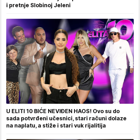
i pretnje Slobinoj Jeleni
U ELITI 10 BIĆE NEVIĐEN HAOS! Ovo su do
sada potvrđeni učesnici, stari računi dolaze
na naplatu, a stiže i stari vuk rijalitija