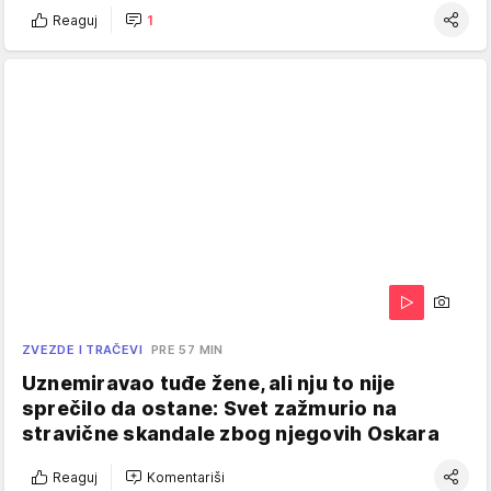
Reaguj
1
ZVEZDE I TRAČEVI
PRE 57 MIN
Uznemiravao tuđe žene, ali nju to nije
sprečilo da ostane: Svet zažmurio na
stravične skandale zbog njegovih Oskara
Reaguj
Komentariši