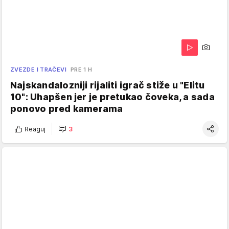
ZVEZDE I TRAČEVI
PRE 1 H
Najskandalozniji rijaliti igrač stiže u "Elitu
10": Uhapšen jer je pretukao čoveka, a sada
ponovo pred kamerama
Reaguj
3