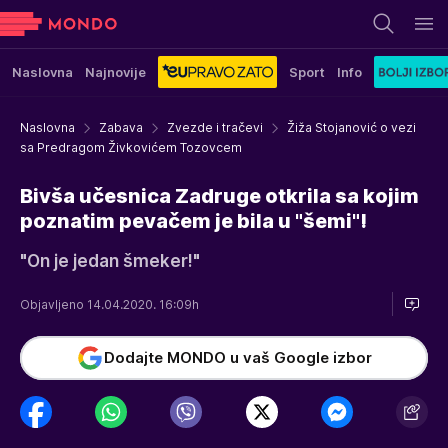
Naslovna
Najnovije
Sport
Info
Naslovna
Zabava
Zvezde i tračevi
Žiža Stojanović o vezi
sa Predragom Živkovićem Tozovcem
Bivša učesnica Zadruge otkrila sa kojim
poznatim pevačem je bila u "šemi"!
"On je jedan šmeker!"
Objavljeno 14.04.2020. 16:09h
Dodajte MONDO u vaš Google izbor