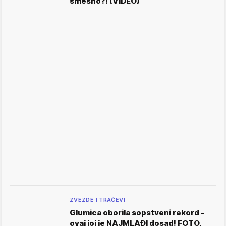
smešno?! (VIDEO)
ZVEZDE I TRAČEVI
Glumica oborila sopstveni rekord -
ovaj joj je NAJMLAĐI dosad! FOTO,