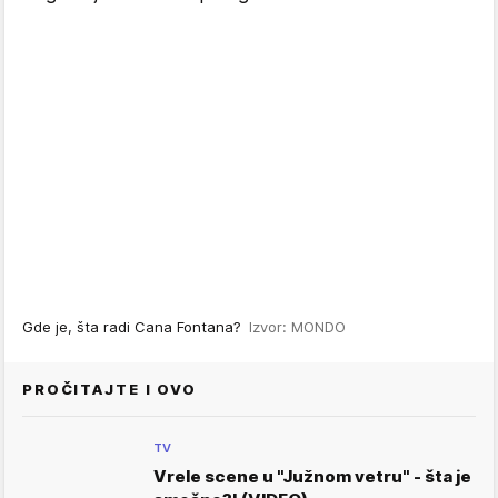
Gde je, šta radi Cana Fontana?
Izvor: MONDO
PROČITAJTE I OVO
TV
Vrele scene u "Južnom vetru" - šta je