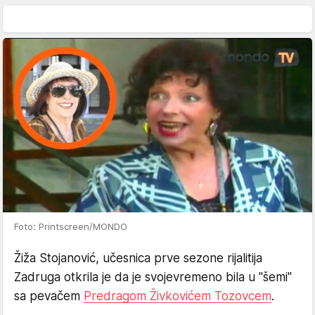
Foto: Printscreen/MONDO
Žiža Stojanović, učesnica prve sezone rijalitija
Zadruga otkrila je da je svojevremeno bila u "šemi"
sa pevačem
Predragom Živkovićem Tozovcem
.