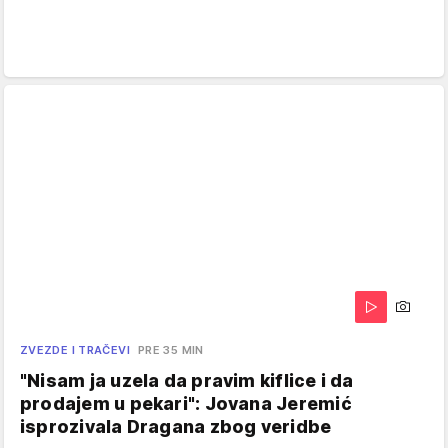
ZVEZDE I TRAČEVI
PRE 35 MIN
"Nisam ja uzela da pravim kiflice i da
prodajem u pekari": Jovana Jeremić
isprozivala Dragana zbog veridbe