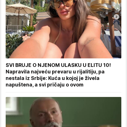
SVI BRUJE O NJENOM ULASKU U ELITU 10!
Napravila najveću prevaru u rijalitiju, pa
nestala iz Srbije: Kuća u kojoj je živela
napuštena, a svi pričaju o ovom