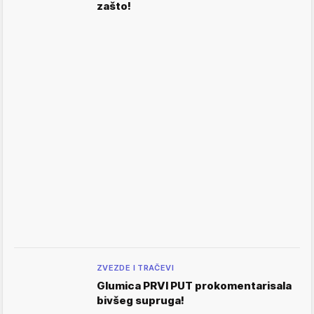
zašto!
ZVEZDE I TRAČEVI
Glumica PRVI PUT prokomentarisala
bivšeg supruga!