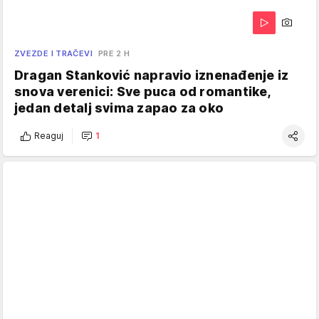
ZVEZDE I TRAČEVI
PRE 2 H
Dragan Stanković napravio iznenađenje iz
snova verenici: Sve puca od romantike,
jedan detalj svima zapao za oko
Reaguj
1