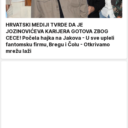
HRVATSKI MEDIJI TVRDE DA JE
JOZINOVIĆEVA KARIJERA GOTOVA ZBOG
CECE! Počela hajka na Jakova - U sve upleli
fantomsku firmu, Bregu i Čolu - Otkrivamo
mrežu laži