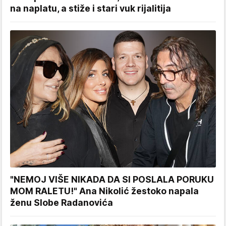
na naplatu, a stiže i stari vuk rijalitija
"NEMOJ VIŠE NIKADA DA SI POSLALA PORUKU
MOM RALETU!" Ana Nikolić žestoko napala
ženu Slobe Radanovića