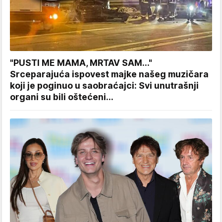
"PUSTI ME MAMA, MRTAV SAM..."
Srceparajuća ispovest majke našeg muzičara
koji je poginuo u saobraćajci: Svi unutrašnji
organi su bili oštećeni...