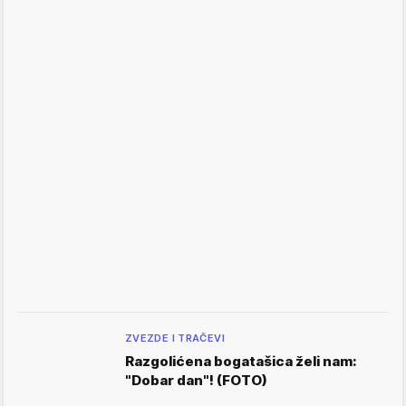
ZVEZDE I TRAČEVI
Razgolićena bogatašica želi nam:
"Dobar dan"! (FOTO)