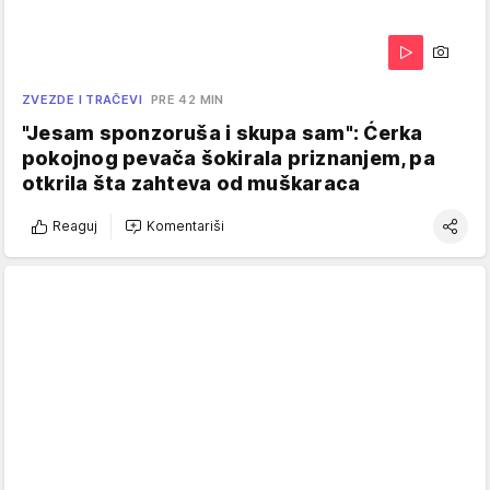
ZVEZDE I TRAČEVI
PRE 42 MIN
"Jesam sponzoruša i skupa sam": Ćerka
pokojnog pevača šokirala priznanjem, pa
otkrila šta zahteva od muškaraca
Reaguj
Komentariši