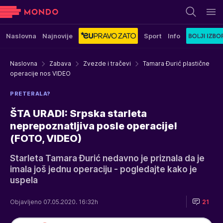
Naslovna
Najnovije
Sport
Info
Naslovna
Zabava
Zvezde i tračevi
Tamara Đurić plastične
operacije nos VIDEO
PRETERALA?
ŠTA URADI: Srpska starleta
neprepoznatljiva posle operacije!
(FOTO, VIDEO)
Starleta Tamara Đurić nedavno je priznala da je
imala još jednu operaciju - pogledajte kako je
uspela
Objavljeno 07.05.2020. 16:32h
21