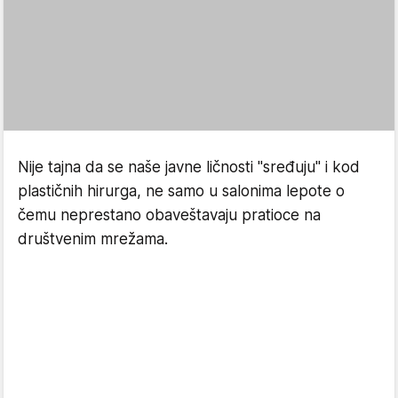
Nije tajna da se naše javne ličnosti "sređuju" i kod
plastičnih hirurga, ne samo u salonima lepote o
čemu neprestano obaveštavaju pratioce na
društvenim mrežama.