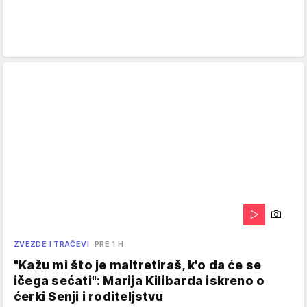
ZVEZDE I TRAČEVI
PRE 1 H
"Kažu mi što je maltretiraš, k'o da će se
ičega sećati": Marija Kilibarda iskreno o
ćerki Senji i roditeljstvu