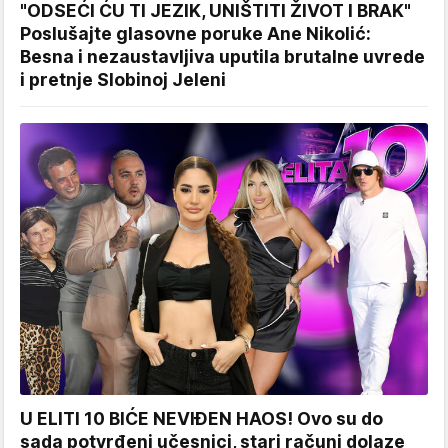
"ODSEĆI ĆU TI JEZIK, UNIŠTITI ŽIVOT I BRAK"
Poslušajte glasovne poruke Ane Nikolić:
Besna i nezaustavljiva uputila brutalne uvrede
i pretnje Slobinoj Jeleni
U ELITI 10 BIĆE NEVIĐEN HAOS! Ovo su do
sada potvrđeni učesnici, stari računi dolaze