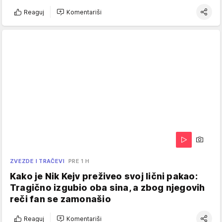
Reaguj
Komentariši
ZVEZDE I TRAČEVI
PRE 1 H
Kako je Nik Kejv preživeo svoj lični pakao:
Tragično izgubio oba sina, a zbog njegovih
reči fan se zamonašio
Reaguj
Komentariši