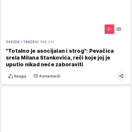
ZVEZDE I TRAČEVI
PRE 2 H
"Totalno je asocijalan i strog": Pevačica
srela Milana Stankovića, reči koje joj je
uputio nikad neće zaboraviti
Reaguj
Komentariši