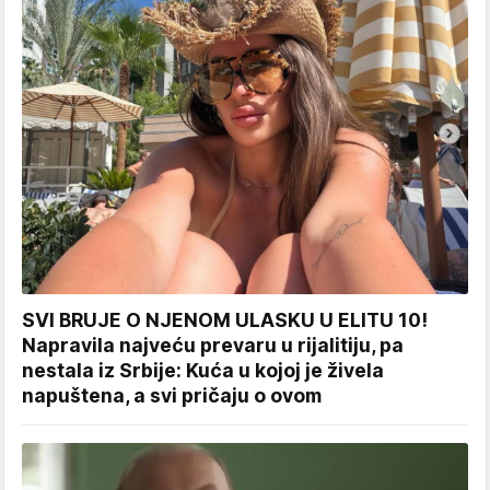
SVI BRUJE O NJENOM ULASKU U ELITU 10!
Napravila najveću prevaru u rijalitiju, pa
nestala iz Srbije: Kuća u kojoj je živela
napuštena, a svi pričaju o ovom