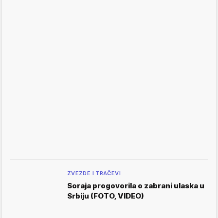
ZVEZDE I TRAČEVI
Soraja progovorila o zabrani ulaska u
Srbiju (FOTO, VIDEO)