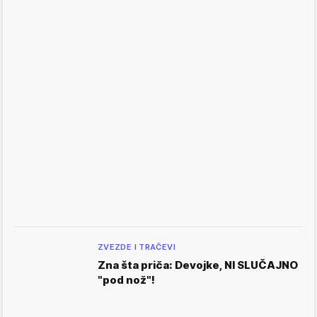
ZVEZDE I TRAČEVI
Zna šta priča: Devojke, NI SLUČAJNO
"pod nož"!