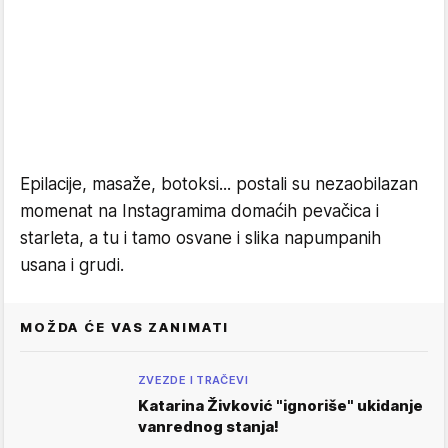
Epilacije, masaže, botoksi... postali su nezaobilazan
momenat na Instagramima domaćih pevačica i
starleta, a tu i tamo osvane i slika napumpanih
usana i grudi.
MOŽDA ĆE VAS ZANIMATI
ZVEZDE I TRAČEVI
Katarina Živković "ignoriše" ukidanje
vanrednog stanja!