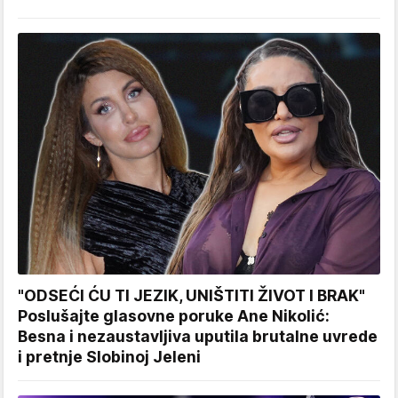
"ODSEĆI ĆU TI JEZIK, UNIŠTITI ŽIVOT I BRAK"
Poslušajte glasovne poruke Ane Nikolić:
Besna i nezaustavljiva uputila brutalne uvrede
i pretnje Slobinoj Jeleni