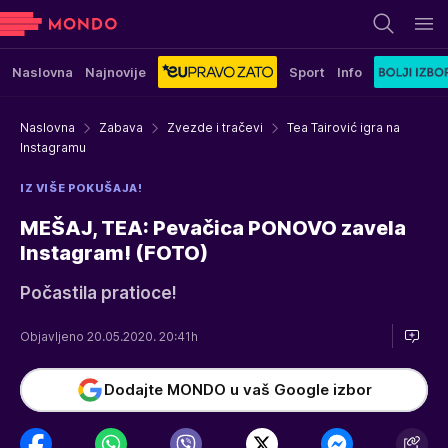
Naslovna
Najnovije
Sport
Info
Naslovna
Zabava
Zvezde i tračevi
Tea Tairović igra na
Instagramu
IZ VIŠE POKUŠAJA!
MEŠAJ, TEA: Pevačica PONOVO zavela
Instagram! (FOTO)
Počastila pratioce!
Objavljeno 20.05.2020. 20:41h
Dodajte MONDO u vaš Google izbor