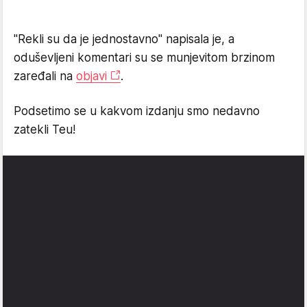
"Rekli su da je jednostavno" napisala je, a
oduševljeni komentari su se munjevitom brzinom
zaređali na
objavi
.
Podsetimo se u kakvom izdanju smo nedavno
zatekli Teu!