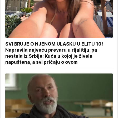
SVI BRUJE O NJENOM ULASKU U ELITU 10!
Napravila najveću prevaru u rijalitiju, pa
nestala iz Srbije: Kuća u kojoj je živela
napuštena, a svi pričaju o ovom