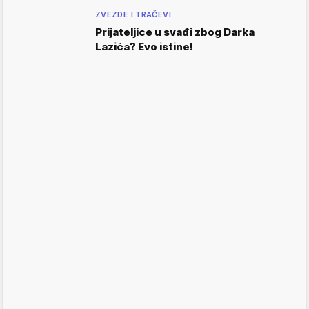
ZVEZDE I TRAČEVI
Prijateljice u svađi zbog Darka
Lazića? Evo istine!