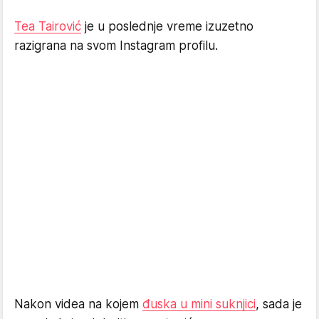
Tea Tairović
je u poslednje vreme izuzetno
razigrana na svom Instagram profilu.
Nakon videa na kojem
đuska u mini suknjici
, sada je