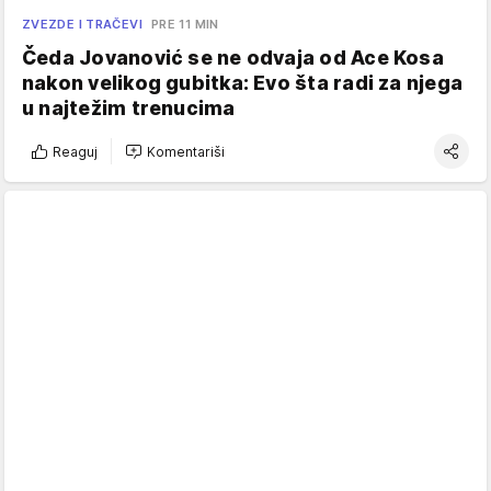
ZVEZDE I TRAČEVI
PRE 11 MIN
Čeda Jovanović se ne odvaja od Ace Kosa
nakon velikog gubitka: Evo šta radi za njega
u najtežim trenucima
Reaguj
Komentariši