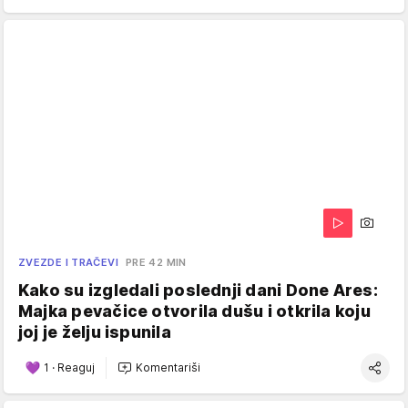
ZVEZDE I TRAČEVI
PRE 42 MIN
Kako su izgledali poslednji dani Done Ares:
Majka pevačice otvorila dušu i otkrila koju
joj je želju ispunila
1
·
Reaguj
Komentariši