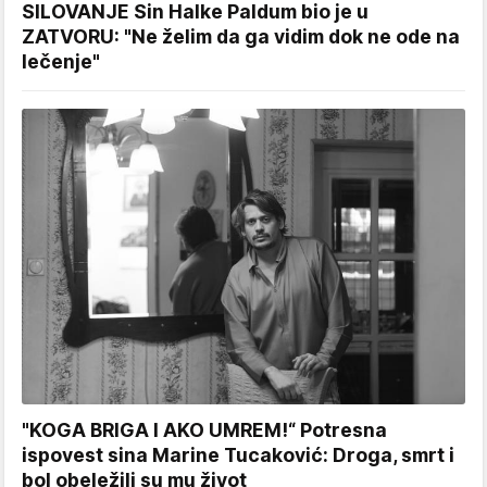
SILOVANJE Sin Halke Paldum bio je u
ZATVORU: "Ne želim da ga vidim dok ne ode na
lečenje"
"KOGA BRIGA I AKO UMREM!“ Potresna
ispovest sina Marine Tucaković: Droga, smrt i
bol obeležili su mu život