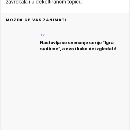
zavrckala i u dekoltiranom topiću.
MOŽDA ĆE VAS ZANIMATI
TV
Nastavlja se snimanje serije "Igra
sudbine", a evo i kako će izgledati!