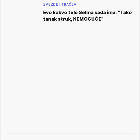
ZVEZDE I TRAČEVI
Evo kakvo telo Selma sada ima: "Tako
tanak struk, NEMOGUĆE"