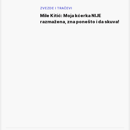
ZVEZDE I TRAČEVI
Mile Kitić: Moja kćerka NIJE
razmažena, zna ponešto i da skuva!