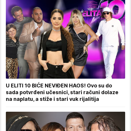
U ELITI 10 BIĆE NEVIĐEN HAOS! Ovo su do
sada potvrđeni učesnici, stari računi dolaze
na naplatu, a stiže i stari vuk rijalitija