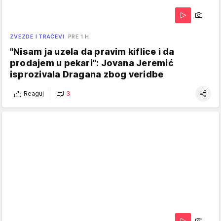
ZVEZDE I TRAČEVI
PRE 1 H
"Nisam ja uzela da pravim kiflice i da
prodajem u pekari": Jovana Jeremić
isprozivala Dragana zbog veridbe
Reaguj
3