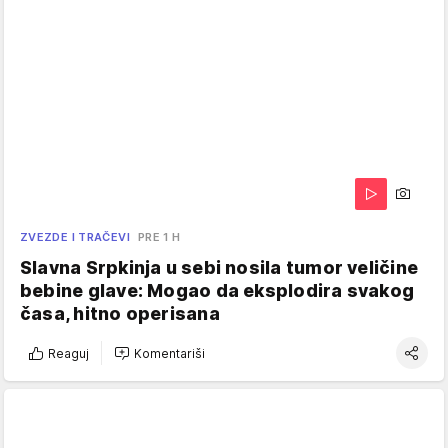
ZVEZDE I TRAČEVI
PRE 1 H
Slavna Srpkinja u sebi nosila tumor veličine
bebine glave: Mogao da eksplodira svakog
časa, hitno operisana
Reaguj
Komentariši