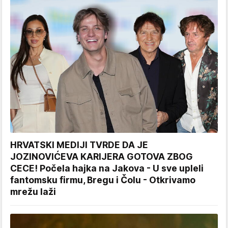
HRVATSKI MEDIJI TVRDE DA JE
JOZINOVIĆEVA KARIJERA GOTOVA ZBOG
CECE! Počela hajka na Jakova - U sve upleli
fantomsku firmu, Bregu i Čolu - Otkrivamo
mrežu laži