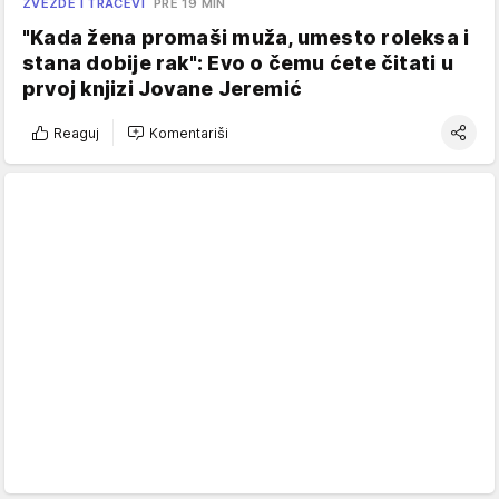
ZVEZDE I TRAČEVI
PRE 19 MIN
"Kada žena promaši muža, umesto roleksa i
stana dobije rak": Evo o čemu ćete čitati u
prvoj knjizi Jovane Jeremić
Reaguj
Komentariši