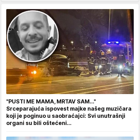
"PUSTI ME MAMA, MRTAV SAM..."
Srceparajuća ispovest majke našeg muzičara
koji je poginuo u saobraćajci: Svi unutrašnji
organi su bili oštećeni...