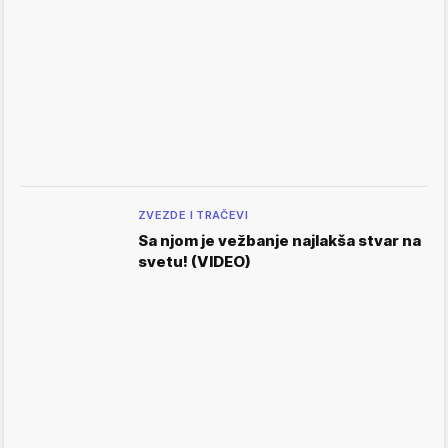
ZVEZDE I TRAČEVI
Sa njom je vežbanje najlakša stvar na
svetu! (VIDEO)