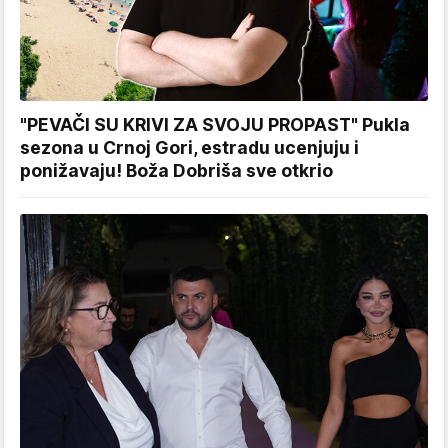
"PEVAČI SU KRIVI ZA SVOJU PROPAST" Pukla
sezona u Crnoj Gori, estradu ucenjuju i
ponižavaju! Boža Dobriša sve otkrio