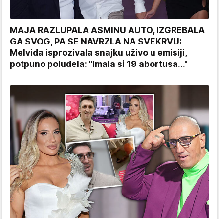
MAJA RAZLUPALA ASMINU AUTO, IZGREBALA
GA SVOG, PA SE NAVRZLA NA SVEKRVU:
Melvida isprozivala snajku uživo u emisiji,
potpuno poludela: "Imala si 19 abortusa..."