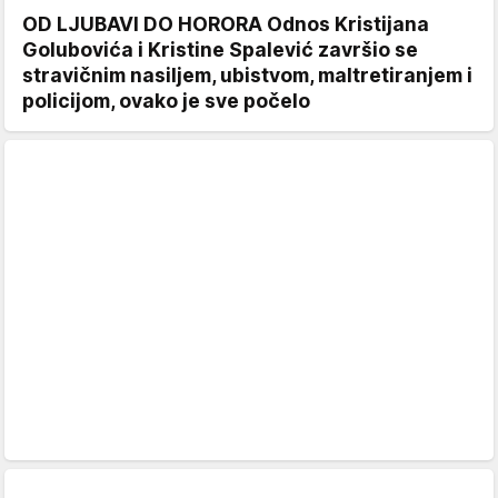
OD LJUBAVI DO HORORA Odnos Kristijana
Golubovića i Kristine Spalević završio se
stravičnim nasiljem, ubistvom, maltretiranjem i
policijom, ovako je sve počelo