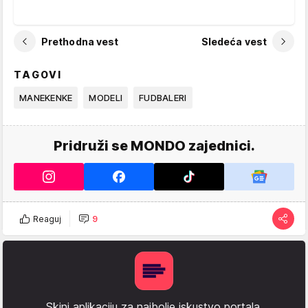
Prethodna vest
Sledeća vest
TAGOVI
MANEKENKE
MODELI
FUDBALERI
Pridruži se MONDO zajednici.
Reaguj
9
Skini aplikaciju za najbolje iskustvo portala.