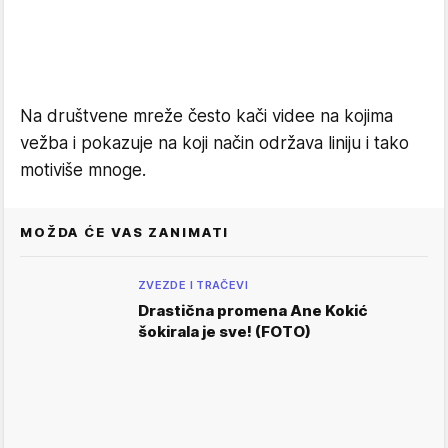
Na društvene mreže često kači videe na kojima
vežba i pokazuje na koji način održava liniju i tako
motiviše mnoge.
MOŽDA ĆE VAS ZANIMATI
ZVEZDE I TRAČEVI
Drastična promena Ane Kokić
šokirala je sve! (FOTO)