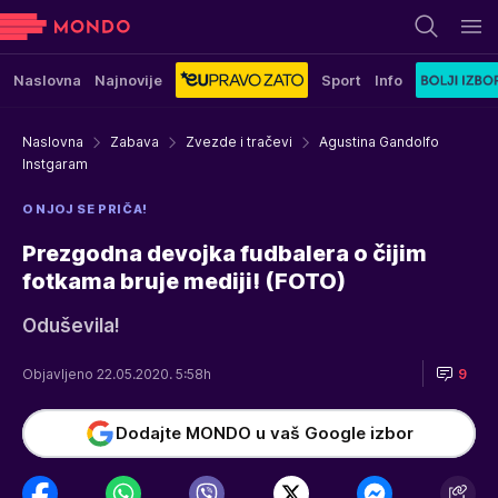
Naslovna
Najnovije
Sport
Info
Naslovna
Zabava
Zvezde i tračevi
Agustina Gandolfo
Instgaram
O NJOJ SE PRIČA!
Prezgodna devojka fudbalera o čijim
fotkama bruje mediji! (FOTO)
Oduševila!
Objavljeno 22.05.2020. 5:58h
9
Dodajte MONDO u vaš Google izbor