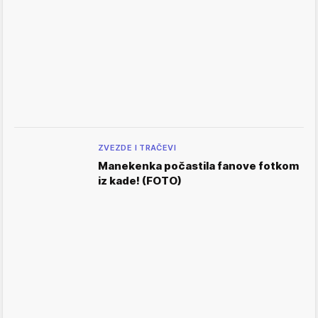
ZVEZDE I TRAČEVI
Manekenka počastila fanove fotkom
iz kade! (FOTO)