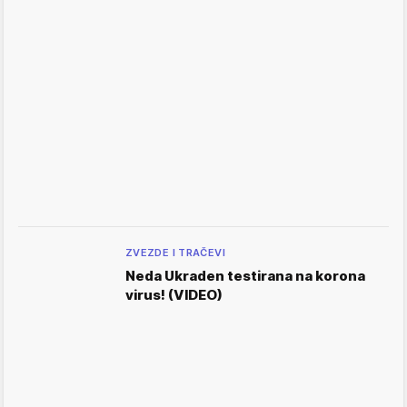
ZVEZDE I TRAČEVI
Neda Ukraden testirana na korona
virus! (VIDEO)