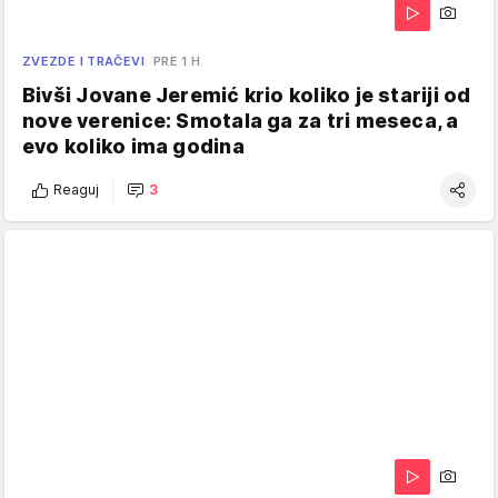
ZVEZDE I TRAČEVI
PRE 1 H
Bivši Jovane Jeremić krio koliko je stariji od
nove verenice: Smotala ga za tri meseca, a
evo koliko ima godina
Reaguj
3