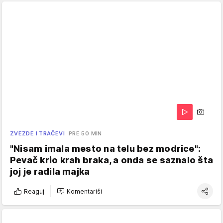
ZVEZDE I TRAČEVI
PRE 50 MIN
"Nisam imala mesto na telu bez modrice":
Pevač krio krah braka, a onda se saznalo šta
joj je radila majka
Reaguj
Komentariši