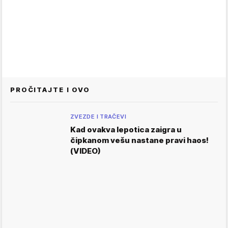
PROČITAJTE I OVO
ZVEZDE I TRAČEVI
Kad ovakva lepotica zaigra u
čipkanom vešu nastane pravi haos!
(VIDEO)