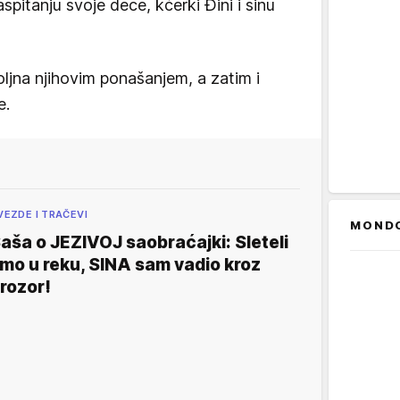
aspitanju svoje dece, kćerki Đini i sinu
oljna njihovim ponašanjem, a zatim i
e.
VEZDE I TRAČEVI
MOND
aša o JEZIVOJ saobraćajki: Sleteli
mo u reku, SINA sam vadio kroz
rozor!