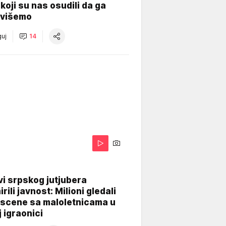
koji su nas osudili da ga
višemo
uj
14
i srpskog jutjubera
rili javnost: Milioni gledali
 scene sa maloletnicama u
j igraonici