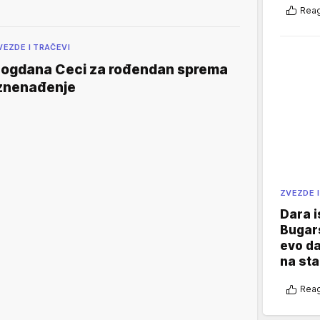
Reag
VEZDE I TRAČEVI
ogdana Ceci za rođendan sprema
znenađenje
ZVEZDE I
Dara i
Bugars
evo da
na sta
Reag