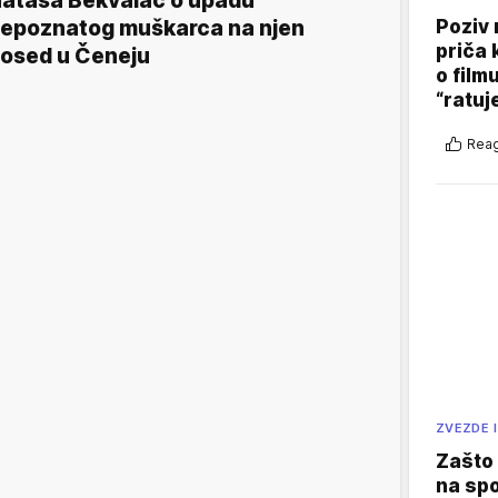
ataša Bekvalac o upadu
epoznatog muškarca na njen
Poziv 
priča 
osed u Čeneju
o film
“ratuj
Reag
ZVEZDE I
Zašto 
na sp