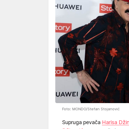
Foto: MONDO/Stefan Stojanović
Supruga pevača
Harisa Dži