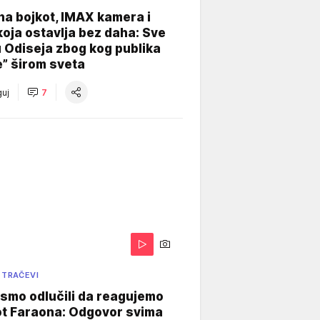
na bojkot, IMAX kamera i
koja ostavlja bez daha: Sve
u Odiseja zbog kog publika
e” širom sveta
uj
7
 TRAČEVI
smo odlučili da reagujemo
ot Faraona: Odgovor svima