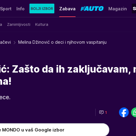
Sport
Info
Zabava
Magazin
a
Zanimljivosti
Kultura
račevi
Melina Džinović o deci i njihovom vaspitanju
ć: Zašto da ih zaključavam,
na!
ece.
1
e MONDO u vaš Google izbor