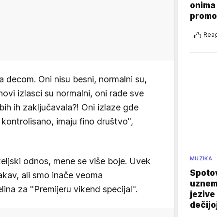
onima 
promo
Reag
 decom. Oni nisu besni, normalni su,
hovi izlasci su normalni, oni rade sve
ih ih zaključavala?! Oni izlaze gde
 kontrolisano, imaju fino društvo",
MUZIKA
teljski odnos, mene se više boje. Uvek
Spotov
akav, ali smo inače veoma
uznemi
lina za ''Premijeru vikend specijal''.
jezive
dečijo