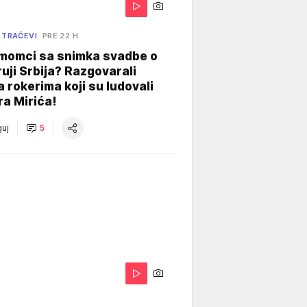
 TRAČEVI
PRE 22 H
 momci sa snimka svadbe o
uji Srbija? Razgovarali
 rokerima koji su ludovali
ra Mirića!
uj
5