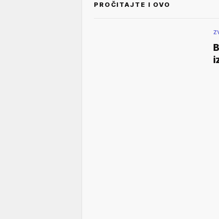
PROČITAJTE I OVO
Z
B
i