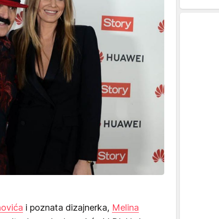
novića
i poznata dizajnerka,
Melina