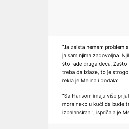
"Ja zaista nemam problem sa
ja sam njima zadovoljna. Nji
što rade druga deca. Zašto b
treba da izlaze, to je strogo
rekla je Melina i dodala:
"Sa Harisom imaju više prija
mora neko u kući da bude t
izbalansirani", ispričala je Me