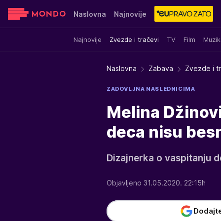
Naslovna
Najnovije
Najnovije
Zvezde i tračevi
TV
Film
Muzik
Sensa
Stvar ukusa
Yumama
Naslovna
Zabava
Zvezde i t
ZADOVLJNA NASLEDNICIMA
Melina Džinovi
deca nisu bes
Dizajnerka o vaspitanju d
Objavljeno 31.05.2020. 22:15h
Dodajt