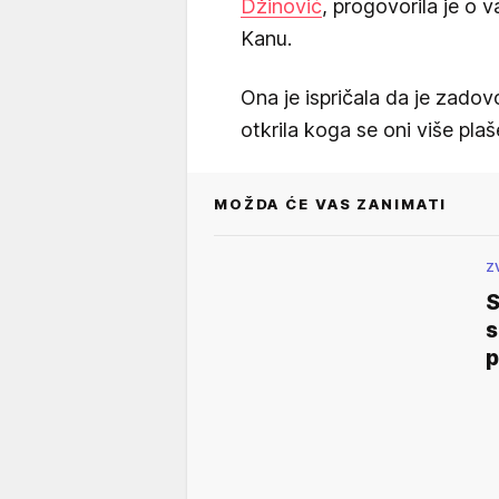
Džinović
, progovorila je o v
Kanu.
Ona je ispričala da je zadov
otkrila koga se oni više plaš
MOŽDA ĆE VAS ZANIMATI
Z
S
s
p