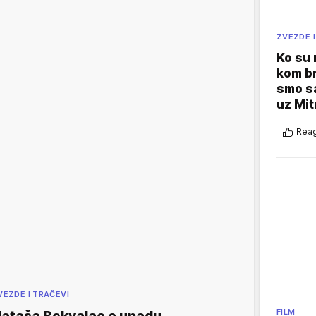
ZVEZDE I
Ko su
kom br
smo sa
uz Mit
Reag
VEZDE I TRAČEVI
FILM