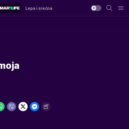
Lepa i srećna
 moja