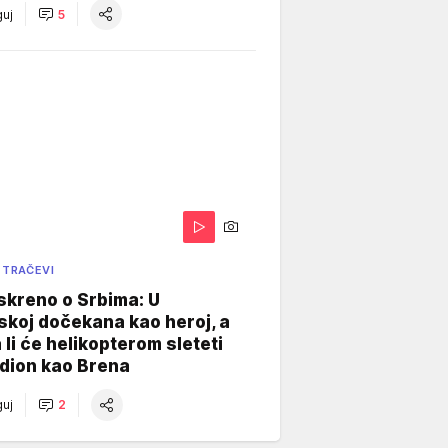
uj
5
 TRAČEVI
skreno o Srbima: U
koj dočekana kao heroj, a
 li će helikopterom sleteti
dion kao Brena
uj
2