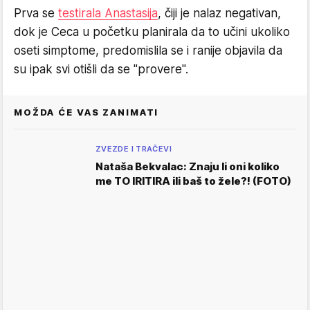
Prva se
testirala Anastasija
, čiji je nalaz negativan,
dok je Ceca u početku planirala da to učini ukoliko
oseti simptome, predomislila se i ranije objavila da
su ipak svi otišli da se "provere".
MOŽDA ĆE VAS ZANIMATI
ZVEZDE I TRAČEVI
Nataša Bekvalac: Znaju li oni koliko
me TO IRITIRA ili baš to žele?! (FOTO)