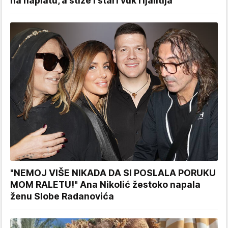
na naplatu, a stiže i stari vuk rijalitija
"NEMOJ VIŠE NIKADA DA SI POSLALA PORUKU
MOM RALETU!" Ana Nikolić žestoko napala
ženu Slobe Radanovića