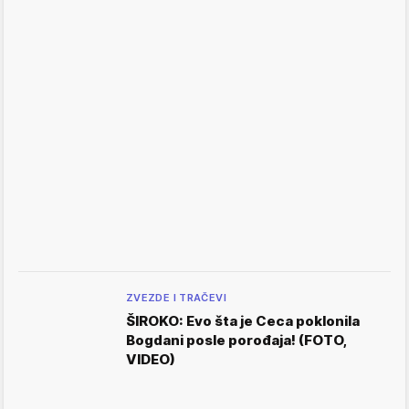
ZVEZDE I TRAČEVI
ŠIROKO: Evo šta je Ceca poklonila
Bogdani posle porođaja! (FOTO,
VIDEO)