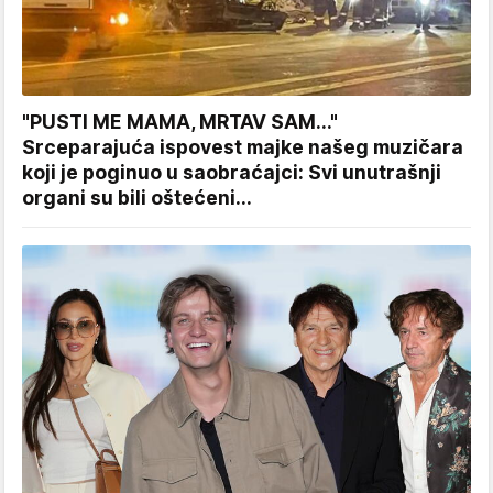
"PUSTI ME MAMA, MRTAV SAM..."
Srceparajuća ispovest majke našeg muzičara
koji je poginuo u saobraćajci: Svi unutrašnji
organi su bili oštećeni...