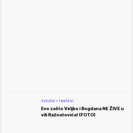
ZVEZDE I TRAČEVI
Evo zašto Veljko i Bogdana NE ŽIVE u
vili Ražnatovića! (FOTO)