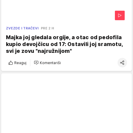
ZVEZDE I TRAČEVI
PRE 2 H
Majka joj gledala orgije, a otac od pedofila
kupio devojčicu od 17: Ostavili joj sramotu,
svi je zovu "najružnijom"
Reaguj
Komentariši