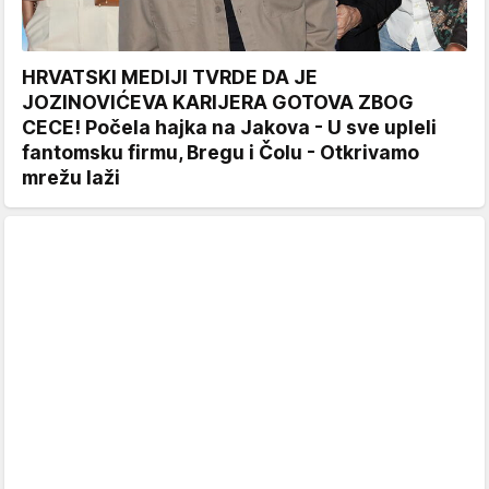
HRVATSKI MEDIJI TVRDE DA JE
JOZINOVIĆEVA KARIJERA GOTOVA ZBOG
CECE! Počela hajka na Jakova - U sve upleli
fantomsku firmu, Bregu i Čolu - Otkrivamo
mrežu laži