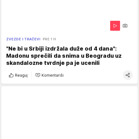
ZVEZDE I TRAČEVI
PRE 1 H
"Ne bi u Srbiji izdržala duže od 4 dana":
Madonu sprečili da snima u Beogradu uz
skandalozne tvrdnje pa je ucenili
Reaguj
Komentariši