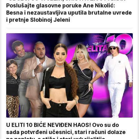
Poslušajte glasovne poruke Ane Nikolić:
Besna i nezaustavljiva uputila brutalne uvrede
i pretnje Slobinoj Jeleni
U ELITI 10 BIĆE NEVIĐEN HAOS! Ovo su do
sada potvrđeni učesnici, stari računi dolaze