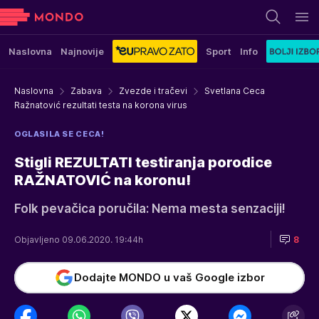
Naslovna
Najnovije
Sport
Info
Naslovna
Zabava
Zvezde i tračevi
Svetlana Ceca
Ražnatović rezultati testa na korona virus
OGLASILA SE CECA!
Stigli REZULTATI testiranja porodice
RAŽNATOVIĆ na koronu!
Folk pevačica poručila: Nema mesta senzaciji!
Objavljeno 09.06.2020. 19:44h
8
Dodajte MONDO u vaš Google izbor