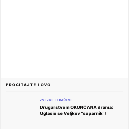
PROČITAJTE I OVO
ZVEZDE I TRAČEVI
Drugarstvom OKONČANA drama:
Oglasio se Veljkov "suparnik"!