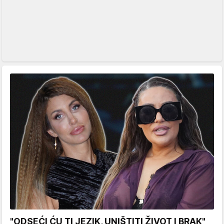
"ODSEĆI ĆU TI JEZIK, UNIŠTITI ŽIVOT I BRAK"