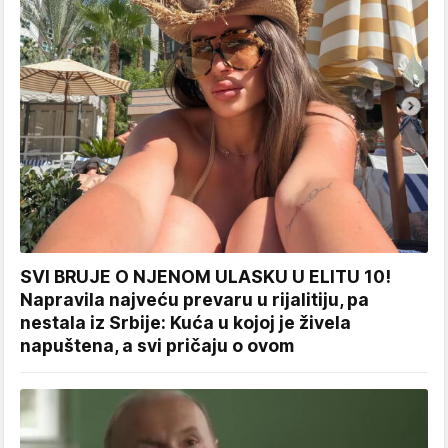
SVI BRUJE O NJENOM ULASKU U ELITU 10!
Napravila najveću prevaru u rijalitiju, pa
nestala iz Srbije: Kuća u kojoj je živela
napuštena, a svi pričaju o ovom