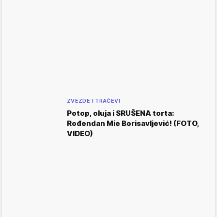
ZVEZDE I TRAČEVI
Potop, oluja i SRUŠENA torta:
Rođendan Mie Borisavljević! (FOTO,
VIDEO)