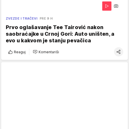
ZVEZDE I TRAČEVI
PRE 9 H
Prvo oglašavanje Tee Tairović nakon
saobraćajke u Crnoj Gori: Auto uništen, a
evo u kakvom je stanju pevačica
Reaguj
Komentariši