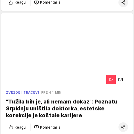
Reaguj
Komentariši
ZVEZDE I TRAČEVI
PRE 44 MIN
"Tužila bih je, ali nemam dokaz": Poznatu
Srpkinju uništila doktorka, estetske
korekcije je koštale karijere
Reaguj
Komentariši