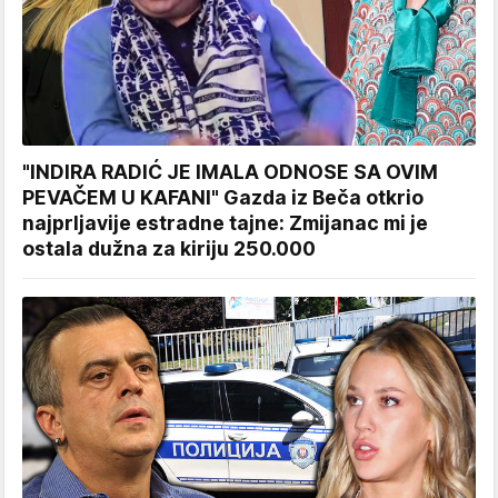
"INDIRA RADIĆ JE IMALA ODNOSE SA OVIM
PEVAČEM U KAFANI" Gazda iz Beča otkrio
najprljavije estradne tajne: Zmijanac mi je
ostala dužna za kiriju 250.000