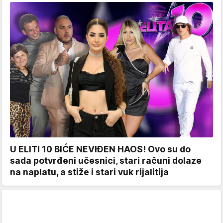
U ELITI 10 BIĆE NEVIĐEN HAOS! Ovo su do
sada potvrđeni učesnici, stari računi dolaze
na naplatu, a stiže i stari vuk rijalitija