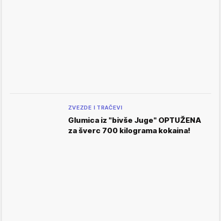
ZVEZDE I TRAČEVI
Glumica iz "bivše Juge" OPTUŽENA
za šverc 700 kilograma kokaina!