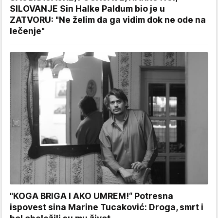
SILOVANJE Sin Halke Paldum bio je u
ZATVORU: "Ne želim da ga vidim dok ne ode na
lečenje"
"KOGA BRIGA I AKO UMREM!“ Potresna
ispovest sina Marine Tucaković: Droga, smrt i