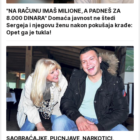
"NA RAČUNU IMAŠ MILIONE, A PADNEŠ ZA
8.000 DINARA" Domaća javnost ne štedi
Sergeja i njegovu ženu nakon pokušaja krađe:
Opet ga je tukla!
SAOBRAĆAJKE, PUCNJAVE, NARKOTICI,