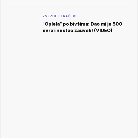
ZVEZDE I TRAČEVI
"Oplela" po bivšima: Dao mi je 500
evra i nestao zauvek! (VIDEO)