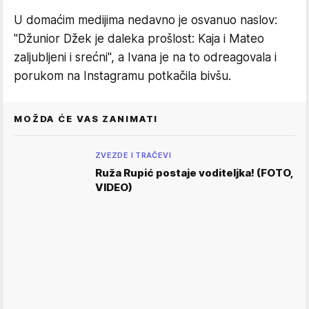
U domaćim medijima nedavno je osvanuo naslov:
"Džunior Džek je daleka prošlost: Kaja i Mateo
zaljubljeni i srećni", a Ivana je na to odreagovala i
porukom na Instagramu potkačila bivšu.
MOŽDA ĆE VAS ZANIMATI
ZVEZDE I TRAČEVI
Ruža Rupić postaje voditeljka! (FOTO,
VIDEO)