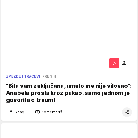
ZVEZDE I TRAČEVI
PRE 3 H
"Bila sam zaključana, umalo me nije silovao":
Anabela prošla kroz pakao, samo jednom je
govorila o traumi
Reaguj
Komentariši