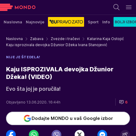
Naslovna
Najnovije
Sport
Info
Naslovna
Zabava
Zvezde i tračevi
Katarina Kaja Ostojić
Kaju isprozivala devojka Džunior Džeka Ivana Stanojević
NIJE JE ŠTEDELA!
Kaju ISPROZIVALA devojka Džunior
Džeka! (VIDEO)
Evo šta joj je poručila!
Objavljeno 13.06.2020. 16:44h
6
Dodajte MONDO u vaš Google izbor