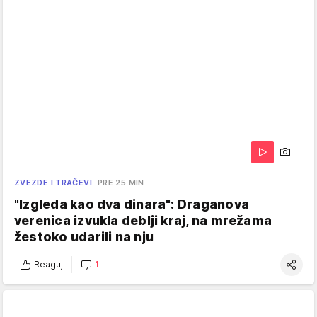
ZVEZDE I TRAČEVI
PRE 25 MIN
"Izgleda kao dva dinara": Draganova
verenica izvukla deblji kraj, na mrežama
žestoko udarili na nju
Reaguj
1