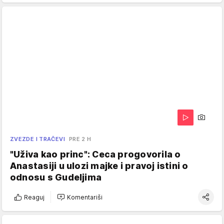
ZVEZDE I TRAČEVI
PRE 2 H
"Uživa kao princ": Ceca progovorila o
Anastasiji u ulozi majke i pravoj istini o
odnosu s Gudeljima
Reaguj
Komentariši