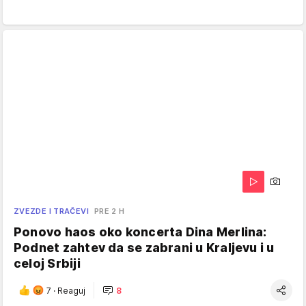
ZVEZDE I TRAČEVI
PRE 2 H
Ponovo haos oko koncerta Dina Merlina:
Podnet zahtev da se zabrani u Kraljevu i u
celoj Srbiji
7
·
Reaguj
8