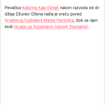
Pevačica
Katarina Kaja Ostojić
nakon razvoda od di-
džeja Džunior Džena našla je sreću pored
hrvatskog fudbalera Matea Pavlovića
, dok se njen
bivši
skrasio sa Srpskinjom Ivanom Stanojević.