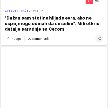
ZVEZDE I TRAČEVI
PRE 1 H
"Dužan sam stotine hiljade evra, ako ne
uspe, mogu odmah da se selim": Mili otkrio
detalje saradnje sa Cecom
Reaguj
Komentariši