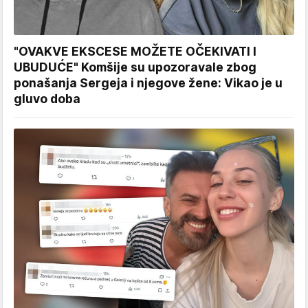
"OVAKVE EKSCESE MOŽETE OČEKIVATI I
UBUDUĆE" Komšije su upozoravale zbog
ponašanja Sergeja i njegove žene: Vikao je u
gluvo doba