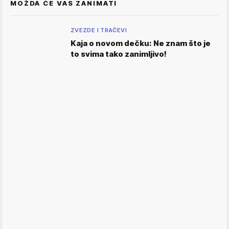
MOŽDA ĆE VAS ZANIMATI
ZVEZDE I TRAČEVI
Kaja o novom dečku: Ne znam što je
to svima tako zanimljivo!