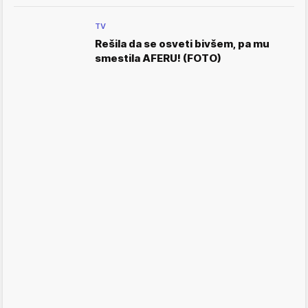
TV
Rešila da se osveti bivšem, pa mu
smestila AFERU! (FOTO)