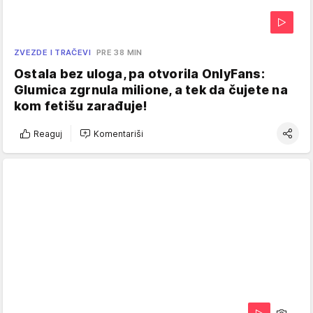
ZVEZDE I TRAČEVI
PRE 38 MIN
Ostala bez uloga, pa otvorila OnlyFans:
Glumica zgrnula milione, a tek da čujete na
kom fetišu zarađuje!
Reaguj
Komentariši