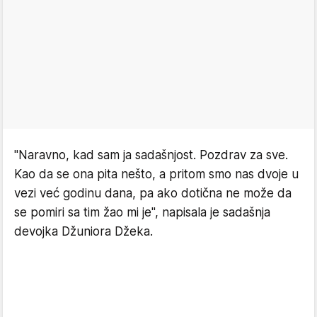
"Naravno, kad sam ja sadašnjost. Pozdrav za sve.
Kao da se ona pita nešto, a pritom smo nas dvoje u
vezi već godinu dana, pa ako dotična ne može da
se pomiri sa tim žao mi je", napisala je sadašnja
devojka Džuniora Džeka.