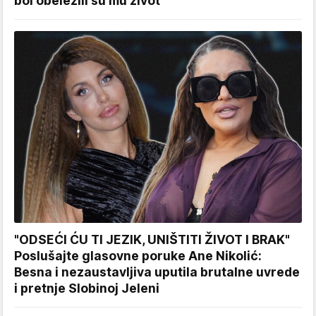
bol obeležili su mu život
"ODSEĆI ĆU TI JEZIK, UNIŠTITI ŽIVOT I BRAK"
Poslušajte glasovne poruke Ane Nikolić:
Besna i nezaustavljiva uputila brutalne uvrede
i pretnje Slobinoj Jeleni