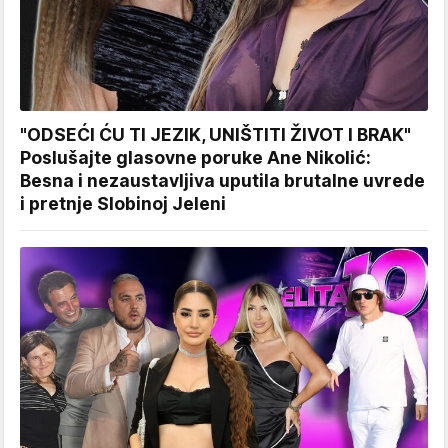
"ODSEĆI ĆU TI JEZIK, UNIŠTITI ŽIVOT I BRAK"
Poslušajte glasovne poruke Ane Nikolić:
Besna i nezaustavljiva uputila brutalne uvrede
i pretnje Slobinoj Jeleni