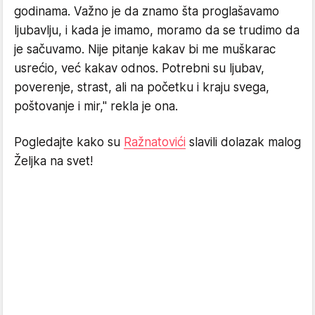
godinama. Važno je da znamo šta proglašavamo
ljubavlju, i kada je imamo, moramo da se trudimo da
je sačuvamo. Nije pitanje kakav bi me muškarac
usrećio, već kakav odnos. Potrebni su ljubav,
poverenje, strast, ali na početku i kraju svega,
poštovanje i mir," rekla je ona.
Pogledajte kako su
Ražnatovići
slavili dolazak malog
Željka na svet!