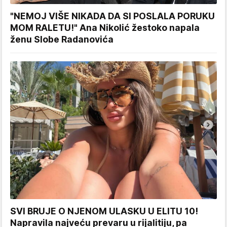
"NEMOJ VIŠE NIKADA DA SI POSLALA PORUKU
MOM RALETU!" Ana Nikolić žestoko napala
ženu Slobe Radanovića
SVI BRUJE O NJENOM ULASKU U ELITU 10!
Napravila najveću prevaru u rijalitiju, pa