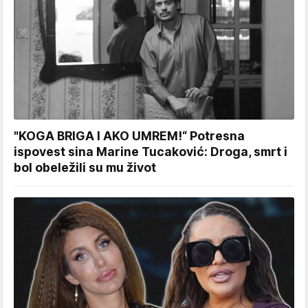
"KOGA BRIGA I AKO UMREM!“ Potresna
ispovest sina Marine Tucaković: Droga, smrt i
bol obeležili su mu život