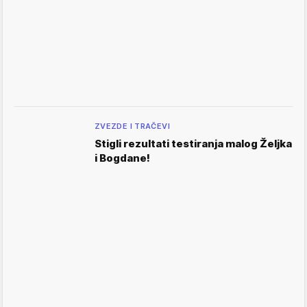
ZVEZDE I TRAČEVI
Stigli rezultati testiranja malog Željka
i Bogdane!