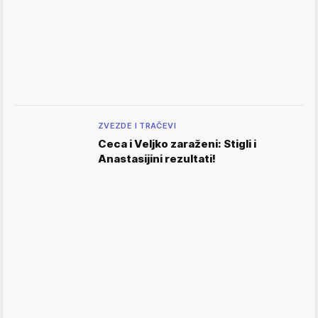
ZVEZDE I TRAČEVI
Ceca i Veljko zaraženi: Stigli i
Anastasijini rezultati!