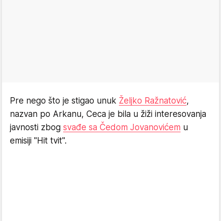
Pre nego što je stigao unuk
Željko Ražnatović
,
nazvan po Arkanu, Ceca je bila u žiži interesovanja
javnosti zbog
svađe sa Čedom Jovanovićem
u
emisiji "Hit tvit".