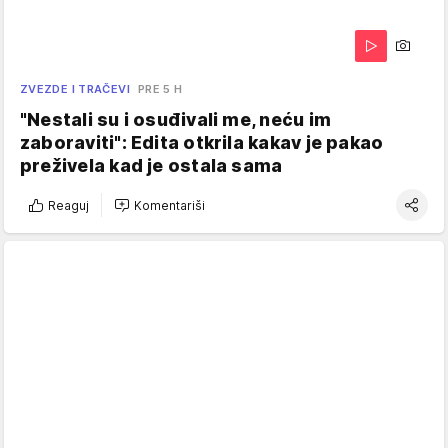
ZVEZDE I TRAČEVI
PRE 5 H
"Nestali su i osuđivali me, neću im
zaboraviti": Edita otkrila kakav je pakao
preživela kad je ostala sama
Reaguj
Komentariši