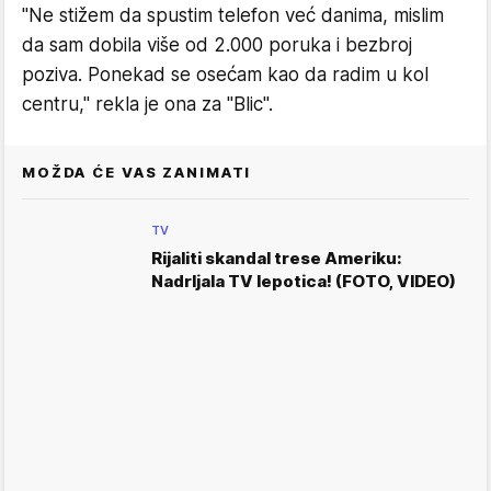
"Ne stižem da spustim telefon već danima, mislim
da sam dobila više od 2.000 poruka i bezbroj
poziva. Ponekad se osećam kao da radim u kol
centru," rekla je ona za "Blic".
MOŽDA ĆE VAS ZANIMATI
TV
Rijaliti skandal trese Ameriku:
Nadrljala TV lepotica! (FOTO, VIDEO)