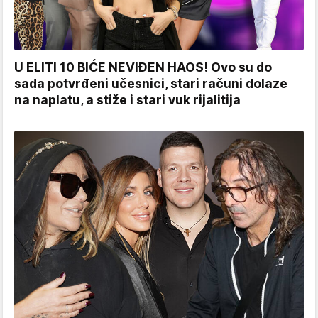
U ELITI 10 BIĆE NEVIĐEN HAOS! Ovo su do
sada potvrđeni učesnici, stari računi dolaze
na naplatu, a stiže i stari vuk rijalitija