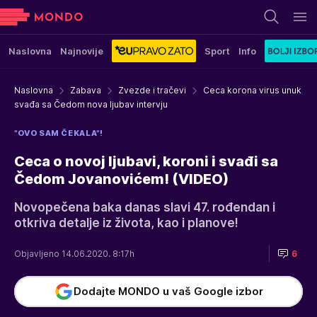
Naslovna
Najnovije
Sport
Info
Naslovna
Zabava
Zvezde i tračevi
Ceca korona virus unuk
svađa sa Čedom nova ljubav intervju
"OVO SAM ČEKALA"!
Ceca o novoj ljubavi, koroni i svađi sa
Čedom Jovanovićem! (VIDEO)
Novopečena baka danas slavi 47. rođendan i
otkriva detalje iz života, kao i planove!
Objavljeno 14.06.2020. 8:17h
6
Dodajte MONDO u vaš Google izbor