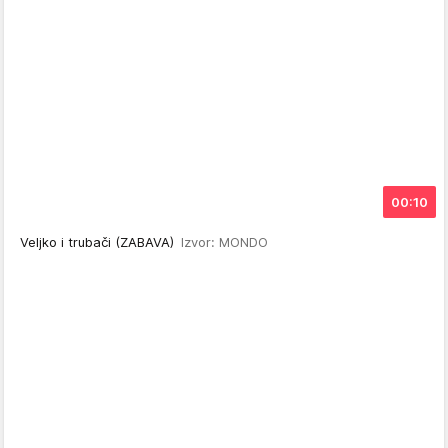
00:10
Veljko i trubači (ZABAVA)
Izvor: MONDO