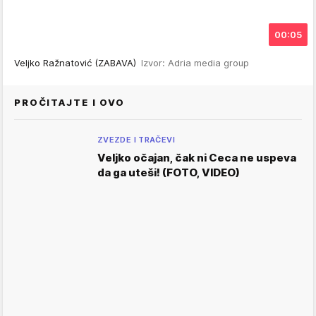
00:05
Veljko Ražnatović (ZABAVA)
Izvor: Adria media group
PROČITAJTE I OVO
ZVEZDE I TRAČEVI
Veljko očajan, čak ni Ceca ne uspeva
da ga uteši! (FOTO, VIDEO)