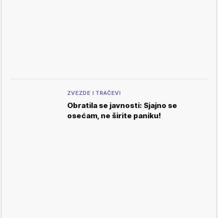
ZVEZDE I TRAČEVI
Obratila se javnosti: Sjajno se
osećam, ne širite paniku!