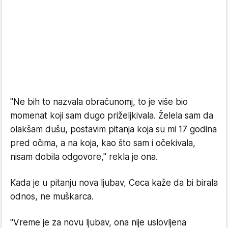
"Ne bih to nazvala obračunomj, to je više bio
momenat koji sam dugo priželjkivala. Želela sam da
olakšam dušu, postavim pitanja koja su mi 17 godina
pred očima, a na koja, kao što sam i očekivala,
nisam dobila odgovore," rekla je ona.
Kada je u pitanju nova ljubav, Ceca kaže da bi birala
odnos, ne muškarca.
"Vreme je za novu ljubav, ona nije uslovljena