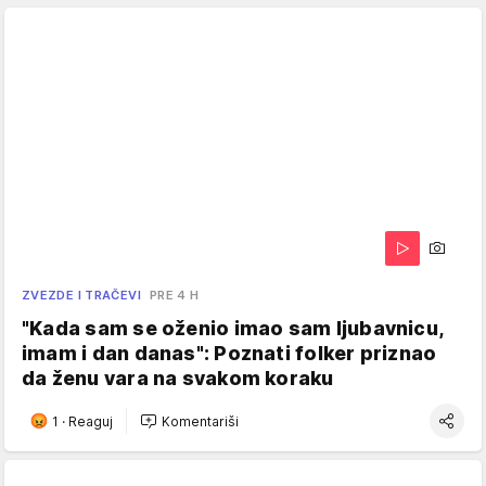
ZVEZDE I TRAČEVI
PRE 4 H
"Kada sam se oženio imao sam ljubavnicu,
imam i dan danas": Poznati folker priznao
da ženu vara na svakom koraku
1
·
Reaguj
Komentariši