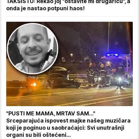
TAKSISTU: Rekao joj "ostavite mi drugaricu", a
onda je nastao potpuni haos!
"PUSTI ME MAMA, MRTAV SAM..."
Srceparajuća ispovest majke našeg muzičara
koji je poginuo u saobraćajci: Svi unutrašnji
organi su bili oštećeni...