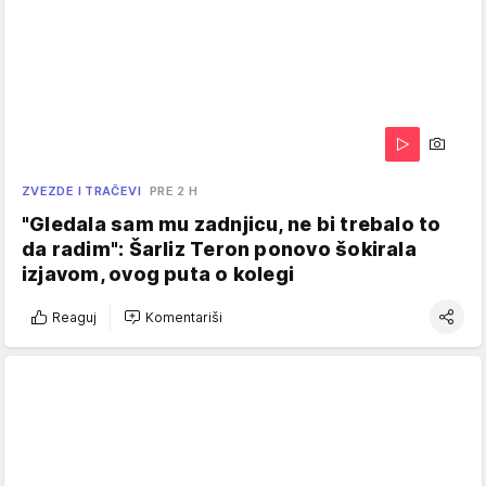
ZVEZDE I TRAČEVI
PRE 2 H
"Gledala sam mu zadnjicu, ne bi trebalo to
da radim": Šarliz Teron ponovo šokirala
izjavom, ovog puta o kolegi
Reaguj
Komentariši