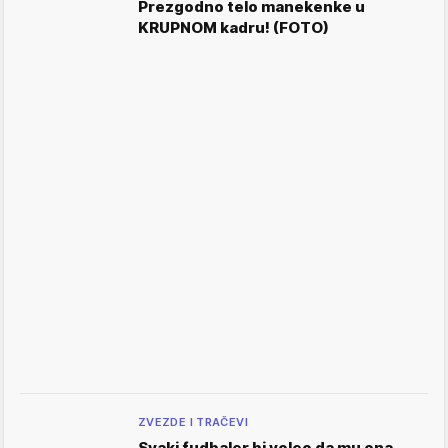
Prezgodno telo manekenke u
KRUPNOM kadru! (FOTO)
ZVEZDE I TRAČEVI
Svaki fudbaler bi voleo da mu ona