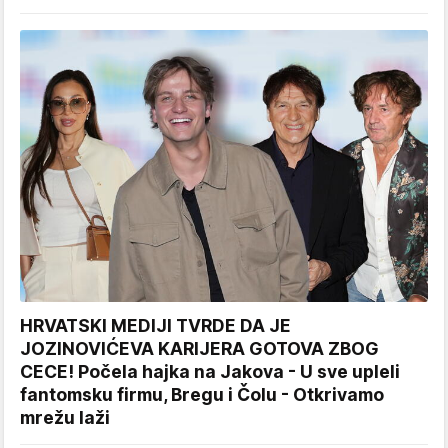
HRVATSKI MEDIJI TVRDE DA JE
JOZINOVIĆEVA KARIJERA GOTOVA ZBOG
CECE! Počela hajka na Jakova - U sve upleli
fantomsku firmu, Bregu i Čolu - Otkrivamo
mrežu laži