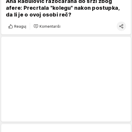
Ana Radulović razočarana do srži zbog
afere: Precrtala "kolegu" nakon postupka,
da li je o ovoj osobi reč?
Reaguj
Komentariši