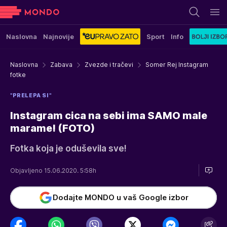
Naslovna
Najnovije
Sport
Info
Naslovna
Zabava
Zvezde i tračevi
Somer Rej Instagram
fotke
"PRELEPA SI"
Instagram cica na sebi ima SAMO male
marame! (FOTO)
Fotka koja je oduševila sve!
Objavljeno 15.06.2020. 5:58h
Dodajte MONDO u vaš Google izbor