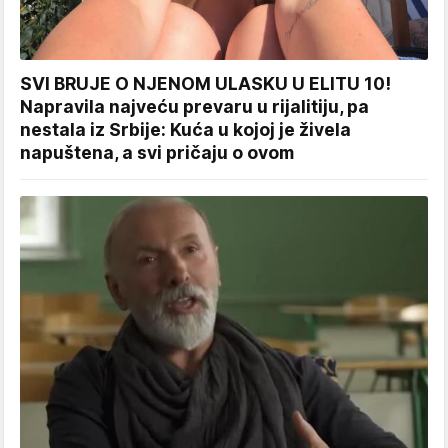
SVI BRUJE O NJENOM ULASKU U ELITU 10!
Napravila najveću prevaru u rijalitiju, pa
nestala iz Srbije: Kuća u kojoj je živela
napuštena, a svi pričaju o ovom