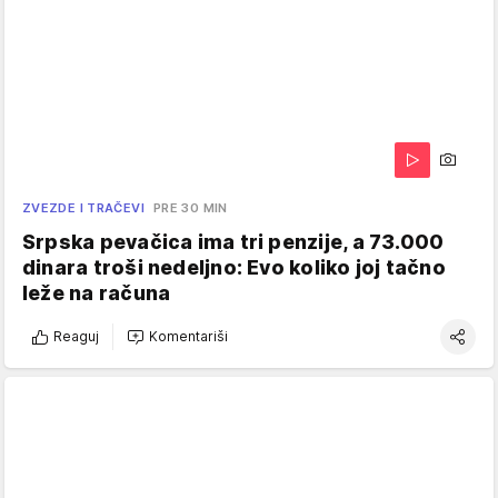
ZVEZDE I TRAČEVI
PRE 30 MIN
Srpska pevačica ima tri penzije, a 73.000
dinara troši nedeljno: Evo koliko joj tačno
leže na računa
Reaguj
Komentariši