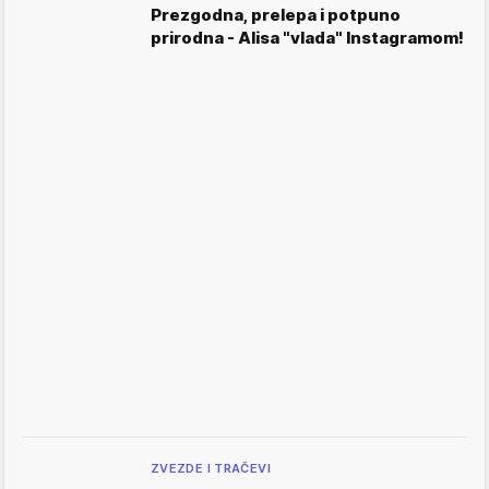
Prezgodna, prelepa i potpuno
prirodna - Alisa "vlada" Instagramom!
ZVEZDE I TRAČEVI