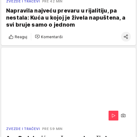
ZVEZDE I TRAČEVI
PRE 42 MIN
Napravila najveću prevaru u rijalitiju, pa
nestala: Kuća u kojoj je živela napuštena, a
svi bruje samo o jednom
Reaguj
Komentariši
ZVEZDE I TRAČEVI
PRE 59 MIN