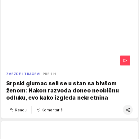
ZVEZDE I TRAČEVI
PRE 1 H
Srpski glumac seli se u stan sa bivšom
ženom: Nakon razvoda doneo neobičnu
odluku, evo kako izgleda nekretnina
Reaguj
Komentariši