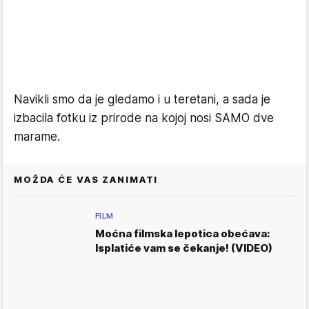
Navikli smo da je gledamo i u teretani, a sada je
izbacila fotku iz prirode na kojoj nosi SAMO dve
marame.
MOŽDA ĆE VAS ZANIMATI
FILM
Moćna filmska lepotica obećava:
Isplatiće vam se čekanje! (VIDEO)