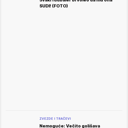
SUDI! (FOTO)
ZVEZDE I TRAČEVI
Nemoguće: Večito golišava