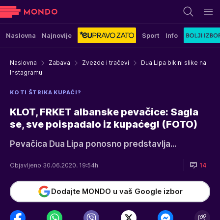
Naslovna
Najnovije
Sport
Info
Naslovna
Zabava
Zvezde i tračevi
Dua Lipa bikini slike na
Instagramu
KO TI ŠTRIKA KUPAĆI?
KLOT, FRKET albanske pevačice: Sagla
se, sve poispadalo iz kupaćeg! (FOTO)
Pevačica Dua Lipa ponosno predstavlja...
Objavljeno 30.06.2020. 19:54h
14
Dodajte MONDO u vaš Google izbor