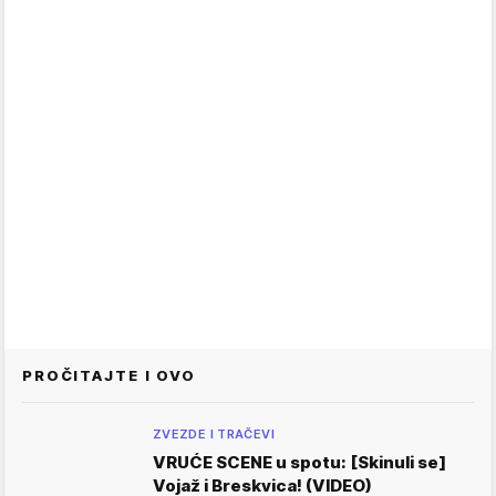
PROČITAJTE I OVO
ZVEZDE I TRAČEVI
VRUĆE SCENE u spotu: [Skinuli se]
Vojaž i Breskvica! (VIDEO)