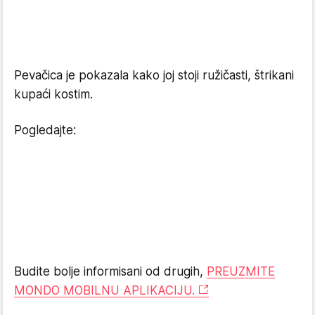
Pevačica je pokazala kako joj stoji ružičasti, štrikani
kupaći kostim.
Pogledajte:
Budite bolje informisani od drugih,
PREUZMITE
MONDO MOBILNU APLIKACIJU.