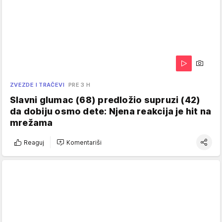
ZVEZDE I TRAČEVI
PRE 3 H
Slavni glumac (68) predložio supruzi (42)
da dobiju osmo dete: Njena reakcija je hit na
mrežama
Reaguj
Komentariši