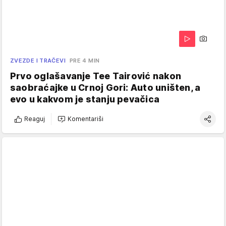
ZVEZDE I TRAČEVI
PRE 4 MIN
Prvo oglašavanje Tee Tairović nakon
saobraćajke u Crnoj Gori: Auto uništen, a
evo u kakvom je stanju pevačica
Reaguj
Komentariši