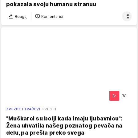
pokazala svoju humanu stranuu
Reaguj
Komentariši
ZVEZDE I TRAČEVI
PRE 2 H
"Muškarci su bolji kada imaju ljubavnicu":
Žena uhvatila našeg poznatog pevača na
delu, pa prešla preko svega