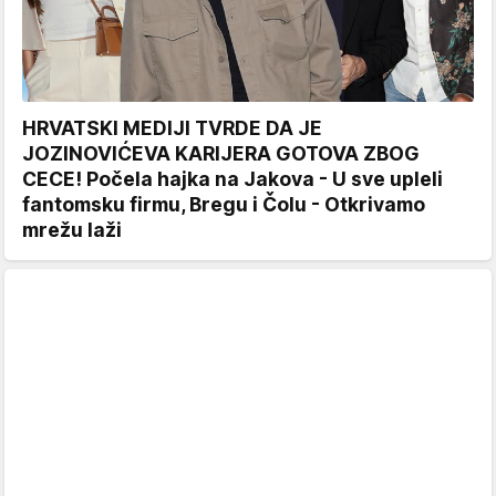
HRVATSKI MEDIJI TVRDE DA JE
JOZINOVIĆEVA KARIJERA GOTOVA ZBOG
CECE! Počela hajka na Jakova - U sve upleli
fantomsku firmu, Bregu i Čolu - Otkrivamo
mrežu laži