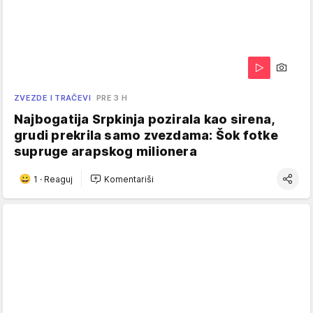
ZVEZDE I TRAČEVI
PRE 3 H
Najbogatija Srpkinja pozirala kao sirena,
grudi prekrila samo zvezdama: Šok fotke
supruge arapskog milionera
1
·
Reaguj
Komentariši