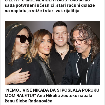
sada potvrđeni učesnici, stari računi dolaze
na naplatu, a stiže i stari vuk rijalitija
"NEMOJ VIŠE NIKADA DA SI POSLALA PORUKU
MOM RALETU!" Ana Nikolić žestoko napala
ženu Slobe Radanovića