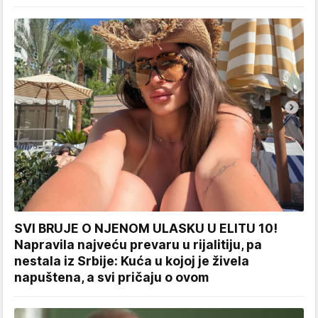
SVI BRUJE O NJENOM ULASKU U ELITU 10!
Napravila najveću prevaru u rijalitiju, pa
nestala iz Srbije: Kuća u kojoj je živela
napuštena, a svi pričaju o ovom