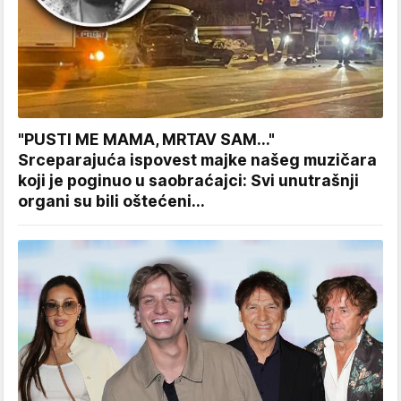
"PUSTI ME MAMA, MRTAV SAM..."
Srceparajuća ispovest majke našeg muzičara
koji je poginuo u saobraćajci: Svi unutrašnji
organi su bili oštećeni...