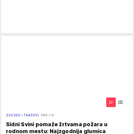
ZVEZDE I TRAČEVI
PRE 1 H
Sidni Svini pomaže žrtvama požara u
rodnom mestu: Najzgodnija glumica