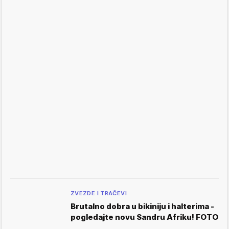
ZVEZDE I TRAČEVI
Brutalno dobra u bikiniju i halterima -
pogledajte novu Sandru Afriku! FOTO