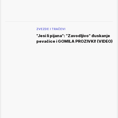
ZVEZDE I TRAČEVI
"Jesi li pijana": "Zavodljivo" đuskanje
pevačice i GOMILA PROZIVKI! (VIDEO)