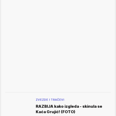
ZVEZDE I TRAČEVI
RAZBIJA kako izgleda - skinula se
Kaća Grujić! (FOTO)