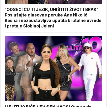
"ODSEĆI ĆU TI JEZIK, UNIŠTITI ŽIVOT I BRAK"
Poslušajte glasovne poruke Ane Nikolić:
Besna i nezaustavljiva uputila brutalne uvrede
i pretnje Slobinoj Jeleni
U ELITI 10 BIĆE NEVIĐEN HAOS! Ovo su do