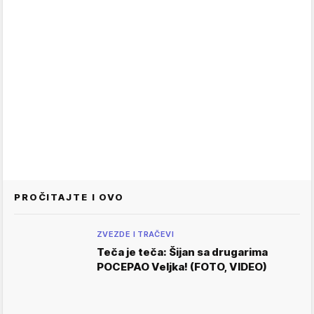
PROČITAJTE I OVO
ZVEZDE I TRAČEVI
Teča je teča: Šijan sa drugarima
POCEPAO Veljka! (FOTO, VIDEO)