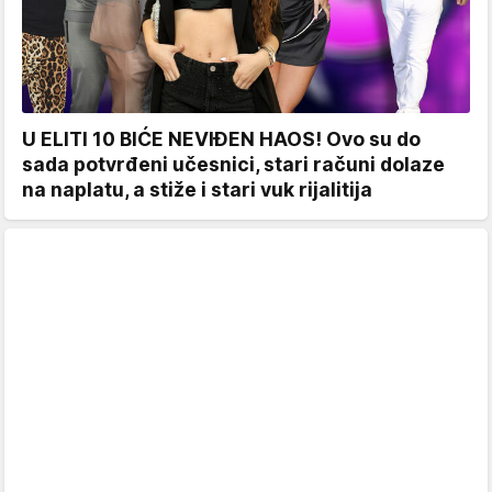
U ELITI 10 BIĆE NEVIĐEN HAOS! Ovo su do
sada potvrđeni učesnici, stari računi dolaze
na naplatu, a stiže i stari vuk rijalitija