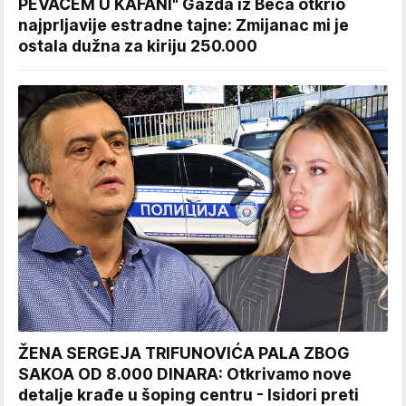
PEVAČEM U KAFANI" Gazda iz Beča otkrio
najprljavije estradne tajne: Zmijanac mi je
ostala dužna za kiriju 250.000
ŽENA SERGEJA TRIFUNOVIĆA PALA ZBOG
SAKOA OD 8.000 DINARA: Otkrivamo nove
detalje krađe u šoping centru - Isidori preti