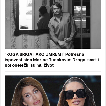
"KOGA BRIGA I AKO UMREM!“ Potresna
ispovest sina Marine Tucaković: Droga, smrt i
bol obeležili su mu život