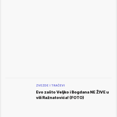
ZVEZDE I TRAČEVI
Evo zašto Veljko i Bogdana NE ŽIVE u
vili Ražnatovića! (FOTO)