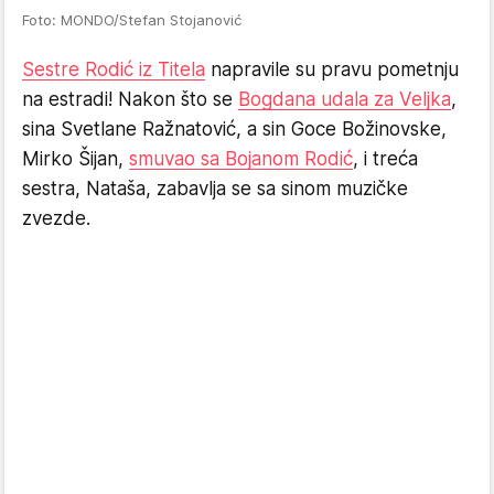
Foto: MONDO/Stefan Stojanović
Sestre Rodić iz Titela
napravile su pravu pometnju
na estradi! Nakon što se
Bogdana udala za Veljka
,
sina Svetlane Ražnatović, a sin Goce Božinovske,
Mirko Šijan,
smuvao sa Bojanom Rodić
, i treća
sestra, Nataša, zabavlja se sa sinom muzičke
zvezde.