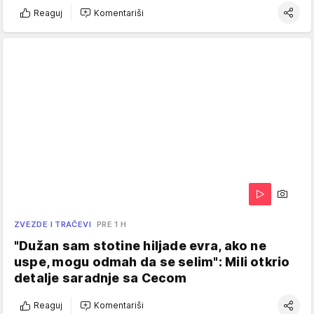
Reaguj
Komentariši
ZVEZDE I TRAČEVI
PRE 1 H
"Dužan sam stotine hiljade evra, ako ne
uspe, mogu odmah da se selim": Mili otkrio
detalje saradnje sa Cecom
Reaguj
Komentariši