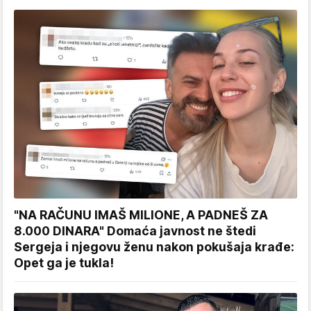
"NA RAČUNU IMAŠ MILIONE, A PADNEŠ ZA
8.000 DINARA" Domaća javnost ne štedi
Sergeja i njegovu ženu nakon pokušaja krađe:
Opet ga je tukla!