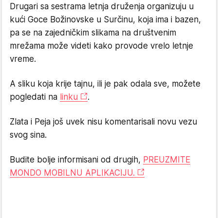
Drugari sa sestrama letnja druženja organizuju u
kući Goce Božinovske u Surčinu, koja ima i bazen,
pa se na zajedničkim slikama na društvenim
mrežama može videti kako provode vrelo letnje
vreme.
A sliku koja krije tajnu, ili je pak odala sve, možete
pogledati na
linku
.
Zlata i Peja još uvek nisu komentarisali novu vezu
svog sina.
Budite bolje informisani od drugih,
PREUZMITE
MONDO MOBILNU APLIKACIJU.