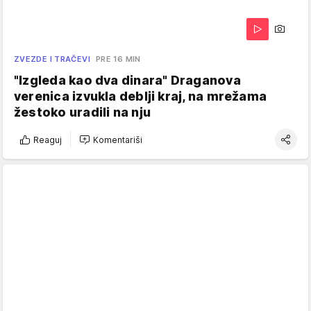
ZVEZDE I TRAČEVI
PRE 16 MIN
"Izgleda kao dva dinara" Draganova
verenica izvukla deblji kraj, na mrežama
žestoko uradili na nju
Reaguj
Komentariši