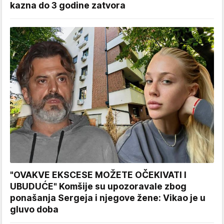
kazna do 3 godine zatvora
"OVAKVE EKSCESE MOŽETE OČEKIVATI I
UBUDUĆE" Komšije su upozoravale zbog
ponašanja Sergeja i njegove žene: Vikao je u
gluvo doba