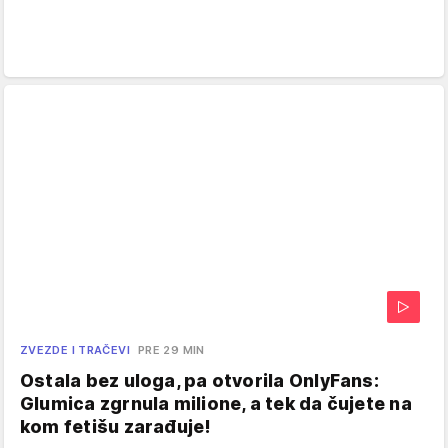
ZVEZDE I TRAČEVI
PRE 29 MIN
Ostala bez uloga, pa otvorila OnlyFans:
Glumica zgrnula milione, a tek da čujete na
kom fetišu zarađuje!