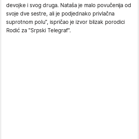
devojke i svog druga. Nataša je malo povučenija od
svoje dve sestre, ali je podjednako privlačna
suprotnom polu", ispričao je izvor blizak porodici
Rodić za "Srpski Telegraf".