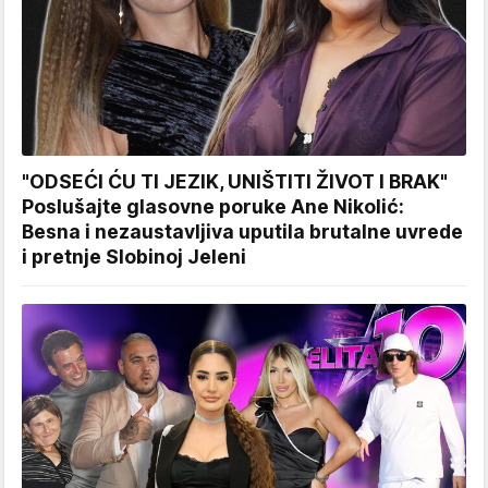
"ODSEĆI ĆU TI JEZIK, UNIŠTITI ŽIVOT I BRAK"
Poslušajte glasovne poruke Ane Nikolić:
Besna i nezaustavljiva uputila brutalne uvrede
i pretnje Slobinoj Jeleni