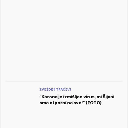
ZVEZDE I TRAČEVI
"Korona je izmišljen virus, mi Šijani
smo otporni na sve!" (FOTO)