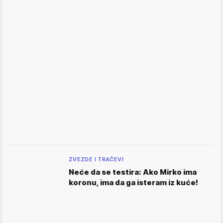
ZVEZDE I TRAČEVI
Neće da se testira: Ako Mirko ima
koronu, ima da ga isteram iz kuće!