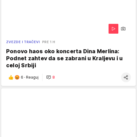
ZVEZDE I TRAČEVI
PRE 1 H
Ponovo haos oko koncerta Dina Merlina:
Podnet zahtev da se zabrani u Kraljevu i u
celoj Srbiji
6
·
Reaguj
8