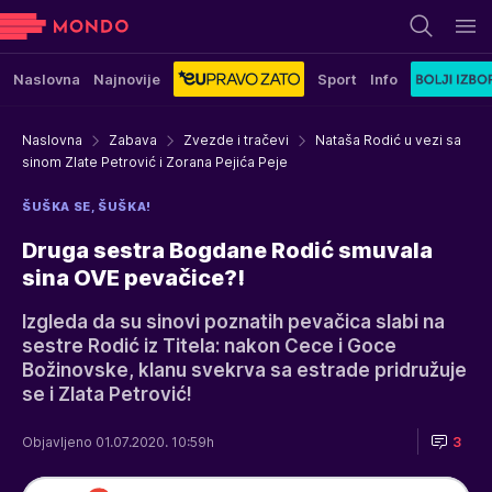
Naslovna
Najnovije
Sport
Info
Naslovna
Zabava
Zvezde i tračevi
Nataša Rodić u vezi sa
sinom Zlate Petrović i Zorana Pejića Peje
ŠUŠKA SE, ŠUŠKA!
Druga sestra Bogdane Rodić smuvala
sina OVE pevačice?!
Izgleda da su sinovi poznatih pevačica slabi na
sestre Rodić iz Titela: nakon Cece i Goce
Božinovske, klanu svekrva sa estrade pridružuje
se i Zlata Petrović!
Objavljeno 01.07.2020. 10:59h
3