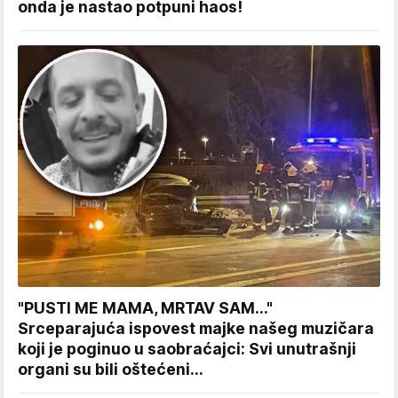
onda je nastao potpuni haos!
"PUSTI ME MAMA, MRTAV SAM..."
Srceparajuća ispovest majke našeg muzičara
koji je poginuo u saobraćajci: Svi unutrašnji
organi su bili oštećeni...