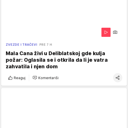
ZVEZDE I TRAČEVI
PRE 7 H
Mala Cana živi u Deliblatskoj gde kulja
požar: Oglasila se i otkrila da li je vatra
zahvatila i njen dom
Reaguj
Komentariši