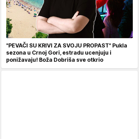
"PEVAČI SU KRIVI ZA SVOJU PROPAST" Pukla
sezona u Crnoj Gori, estradu ucenjuju i
ponižavaju! Boža Dobriša sve otkrio