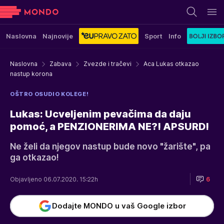
Naslovna
Najnovije
Sport
Info
Naslovna
Zabava
Zvezde i tračevi
Aca Lukas otkazao
nastup korona
OŠTRO OSUDIO KOLEGE!
Lukas: Ucveljenim pevačima da daju
pomoć, a PENZIONERIMA NE?! APSURD!
Ne želi da njegov nastup bude novo "žarište", pa
ga otkazao!
Objavljeno 06.07.2020. 15:22h
6
Dodajte MONDO u vaš Google izbor