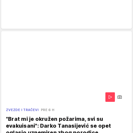
ZVEZDE I TRAČEVI
PRE 6 H
"Brat mi je okružen požarima, svi su
evakuisani": Darko Tanasijević se opet
oglasio uznemiren zbog porodice