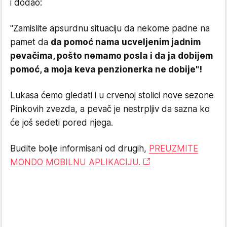
i dodao:
"Zamislite apsurdnu situaciju da nekome padne na
pamet da
da pomoć nama ucveljenim jadnim
pevačima, pošto nemamo posla i da ja dobijem
pomoć, a moja keva penzionerka ne dobije"!
Lukasa ćemo gledati i u crvenoj stolici nove sezone
Pinkovih zvezda, a pevač je nestrpljiv da sazna ko
će još sedeti pored njega.
Budite bolje informisani od drugih,
PREUZMITE
MONDO MOBILNU APLIKACIJU.