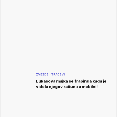
ZVEZDE I TRAČEVI
Lukasova majka se frapirala kada je
videla njegov račun za mobilni!