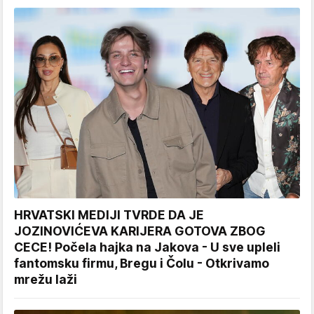
HRVATSKI MEDIJI TVRDE DA JE
JOZINOVIĆEVA KARIJERA GOTOVA ZBOG
CECE! Počela hajka na Jakova - U sve upleli
fantomsku firmu, Bregu i Čolu - Otkrivamo
mrežu laži