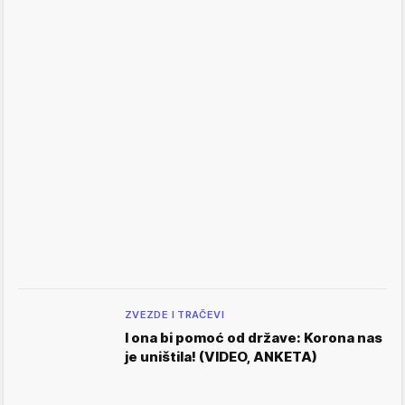
ZVEZDE I TRAČEVI
I ona bi pomoć od države: Korona nas
je uništila! (VIDEO, ANKETA)