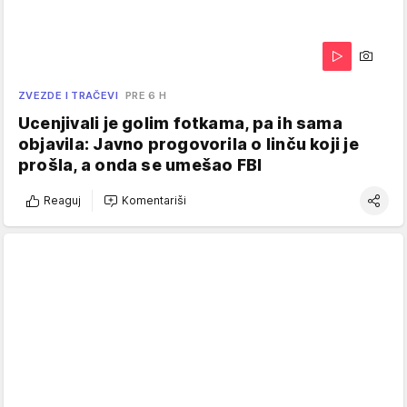
ZVEZDE I TRAČEVI
PRE 6 H
Ucenjivali je golim fotkama, pa ih sama
objavila: Javno progovorila o linču koji je
prošla, a onda se umešao FBI
Reaguj
Komentariši