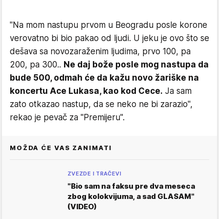
"Na mom nastupu prvom u Beogradu posle korone
verovatno bi bio pakao od ljudi. U jeku je ovo što se
dešava sa novozaraženim ljudima, prvo 100, pa
200, pa 300..
Ne daj bože posle mog nastupa da
bude 500, odmah će da kažu novo žariške na
koncertu Ace Lukasa, kao kod Cece.
Ja sam
zato otkazao nastup, da se neko ne bi zarazio",
rekao je pevač za "Premijeru".
MOŽDA ĆE VAS ZANIMATI
ZVEZDE I TRAČEVI
"Bio sam na faksu pre dva meseca
zbog kolokvijuma, a sad GLASAM"
(VIDEO)