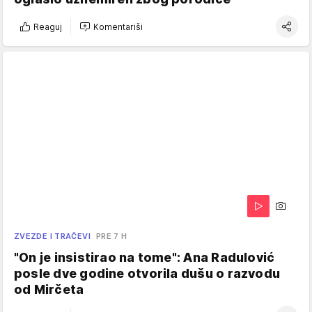
Reaguj
Komentariši
ZVEZDE I TRAČEVI
PRE 7 H
"On je insistirao na tome": Ana Radulović
posle dve godine otvorila dušu o razvodu
od Mirčeta