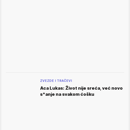
ZVEZDE I TRAČEVI
Aca Lukas: Život nije sreća, već novo
s*anje na svakom ćošku