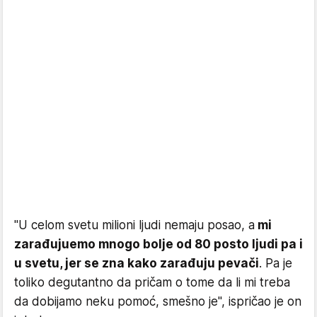
"U celom svetu milioni ljudi nemaju posao, a
mi
zarađujuemo mnogo bolje od 80 posto ljudi pa i
u svetu, jer se zna kako zarađuju pevači
. Pa je
toliko degutantno da pričam o tome da li mi treba
da dobijamo neku pomoć, smešno je", ispričao je on