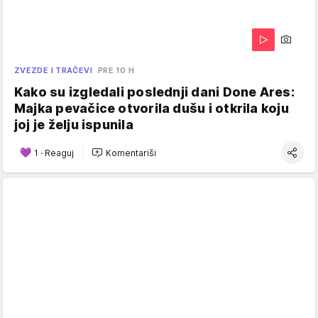
ZVEZDE I TRAČEVI
PRE 10 H
Kako su izgledali poslednji dani Done Ares:
Majka pevačice otvorila dušu i otkrila koju
joj je želju ispunila
1
·
Reaguj
Komentariši