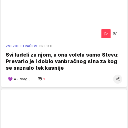
ZVEZDE I TRAČEVI
PRE 9 H
Svi ludeli za njom, a ona volela samo Stevu:
Prevario je i dobio vanbračnog sina za kog
se saznalo tek kasnije
4
·
Reaguj
1