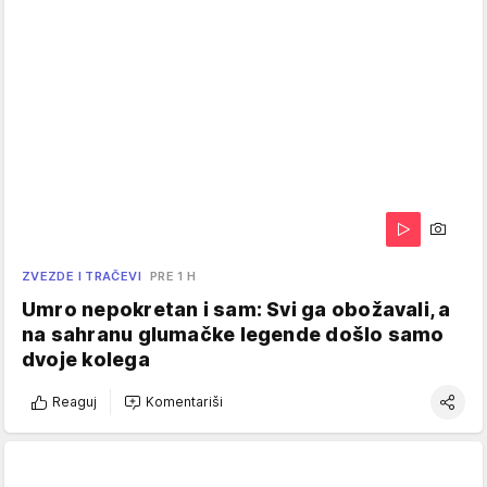
ZVEZDE I TRAČEVI
PRE 1 H
Umro nepokretan i sam: Svi ga obožavali, a
na sahranu glumačke legende došlo samo
dvoje kolega
Reaguj
Komentariši