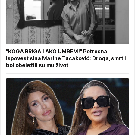
"KOGA BRIGA I AKO UMREM!“ Potresna
ispovest sina Marine Tucaković: Droga, smrt i
bol obeležili su mu život