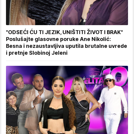
"ODSEĆI ĆU TI JEZIK, UNIŠTITI ŽIVOT I BRAK"
Poslušajte glasovne poruke Ane Nikolić:
Besna i nezaustavljiva uputila brutalne uvrede
i pretnje Slobinoj Jeleni