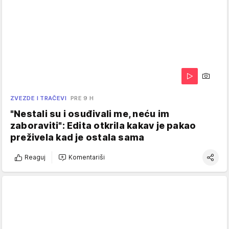
ZVEZDE I TRAČEVI
PRE 9 H
"Nestali su i osuđivali me, neću im
zaboraviti": Edita otkrila kakav je pakao
preživela kad je ostala sama
Reaguj
Komentariši