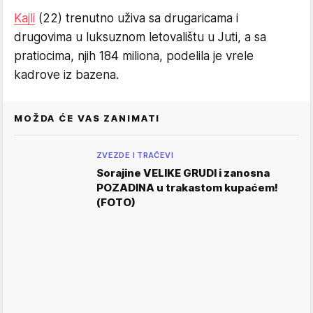
Kajli
(22) trenutno uživa sa drugaricama i
drugovima u luksuznom letovalištu u Juti, a sa
pratiocima, njih 184 miliona, podelila je vrele
kadrove iz bazena.
MOŽDA ĆE VAS ZANIMATI
ZVEZDE I TRAČEVI
Sorajine VELIKE GRUDI i zanosna
POZADINA u trakastom kupaćem!
(FOTO)