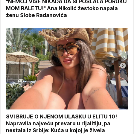
"NEMOJ VIŠE NIKADA DA SI POSLALA PORUKU
MOM RALETU!" Ana Nikolić žestoko napala
ženu Slobe Radanovića
SVI BRUJE O NJENOM ULASKU U ELITU 10!
Napravila najveću prevaru u rijalitiju, pa
nestala iz Srbije: Kuća u kojoj je živela