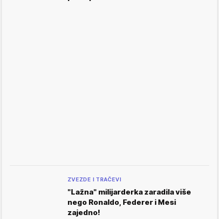
ZVEZDE I TRAČEVI
"Lažna" milijarderka zaradila više
nego Ronaldo, Federer i Mesi
zajedno!