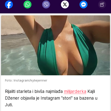
Foto: Instagram/kyliejenner
Rijaliti starleta i bivša najmlađa
milijarderka
Kajli
Džener objavila je Instagram "stori" sa bazena u
Juti.