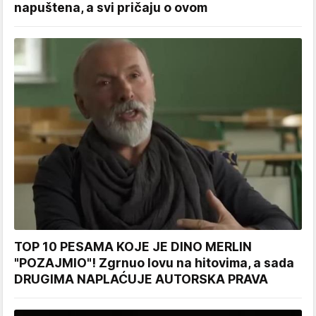
napuštena, a svi pričaju o ovom
TOP 10 PESAMA KOJE JE DINO MERLIN
"POZAJMIO"! Zgrnuo lovu na hitovima, a sada
DRUGIMA NAPLAĆUJE AUTORSKA PRAVA