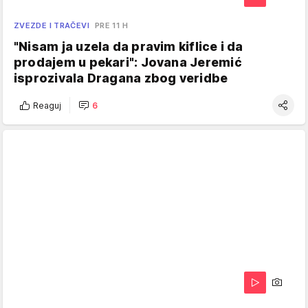
ZVEZDE I TRAČEVI
PRE 11 H
"Nisam ja uzela da pravim kiflice i da
prodajem u pekari": Jovana Jeremić
isprozivala Dragana zbog veridbe
Reaguj
6