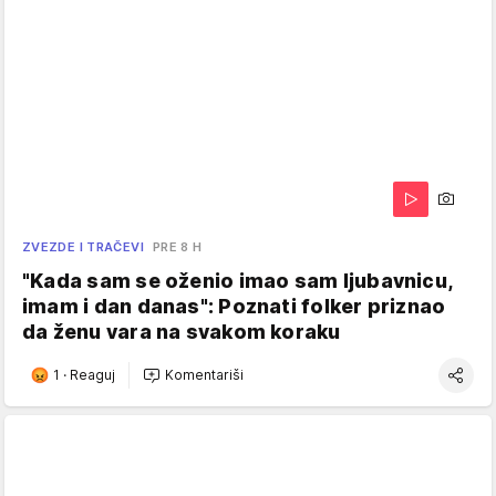
ZVEZDE I TRAČEVI
PRE 8 H
"Kada sam se oženio imao sam ljubavnicu,
imam i dan danas": Poznati folker priznao
da ženu vara na svakom koraku
1
·
Reaguj
Komentariši