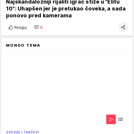
Najskandalozniji rijaliti igrač stiže u "Elitu
10": Uhapšen jer je pretukao čoveka, a sada
ponovo pred kamerama
Reaguj
6
MONDO TEMA
ZVEZDE I TRAČEVI