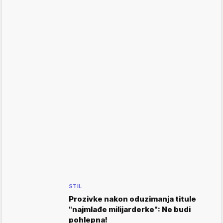
STIL
Prozivke nakon oduzimanja titule
"najmlađe milijarderke": Ne budi
pohlepna!