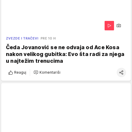
ZVEZDE I TRAČEVI
PRE 10 H
Čeda Jovanović se ne odvaja od Ace Kosa
nakon velikog gubitka: Evo šta radi za njega
u najtežim trenucima
Reaguj
Komentariši