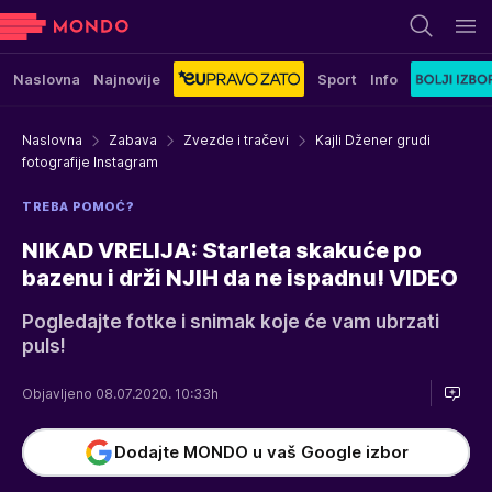
Naslovna
Najnovije
Sport
Info
Naslovna
Zabava
Zvezde i tračevi
Kajli Džener grudi
fotografije Instagram
TREBA POMOĆ?
NIKAD VRELIJA: Starleta skakuće po
bazenu i drži NJIH da ne ispadnu! VIDEO
Pogledajte fotke i snimak koje će vam ubrzati
puls!
Objavljeno 08.07.2020. 10:33h
Dodajte MONDO u vaš Google izbor