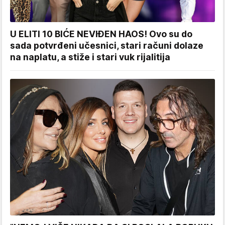
U ELITI 10 BIĆE NEVIĐEN HAOS! Ovo su do
sada potvrđeni učesnici, stari računi dolaze
na naplatu, a stiže i stari vuk rijalitija