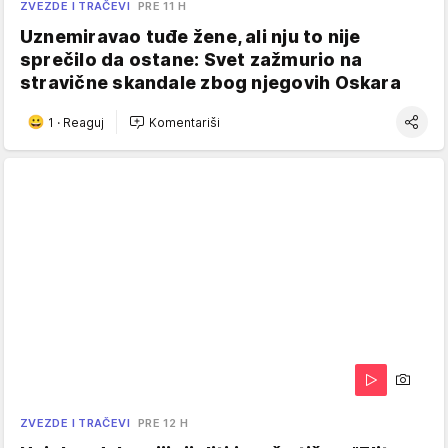
ZVEZDE I TRAČEVI
PRE 11 H
Uznemiravao tuđe žene, ali nju to nije
sprečilo da ostane: Svet zažmurio na
stravične skandale zbog njegovih Oskara
1
·
Reaguj
Komentariši
ZVEZDE I TRAČEVI
PRE 12 H