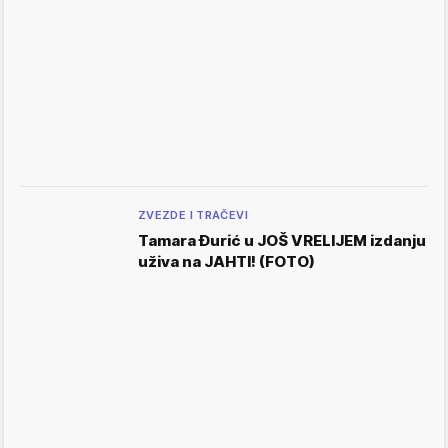
ZVEZDE I TRAČEVI
Tamara Đurić u JOŠ VRELIJEM izdanju
uživa na JAHTI! (FOTO)