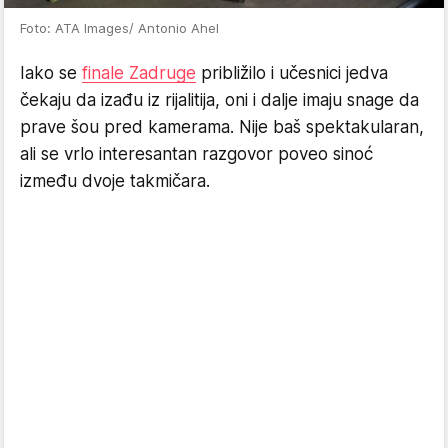
Foto: ATA Images/ Antonio Ahel
Iako se
finale Zadruge
približilo i učesnici jedva
čekaju da izađu iz rijalitija, oni i dalje imaju snage da
prave šou pred kamerama. Nije baš spektakularan,
ali se vrlo interesantan razgovor poveo sinoć
između dvoje takmičara.