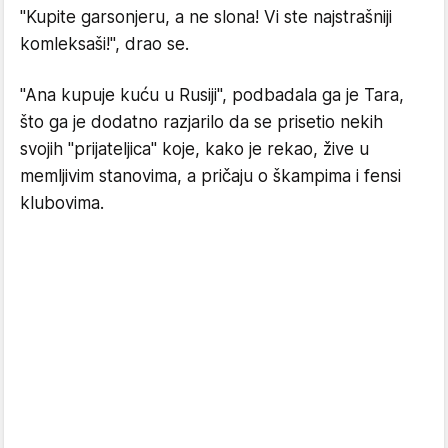
"Kupite garsonjeru, a ne slona! Vi ste najstrašniji
komleksaši!", drao se.
"Ana kupuje kuću u Rusiji", podbadala ga je Tara,
što ga je dodatno razjarilo da se prisetio nekih
svojih "prijateljica" koje, kako je rekao, žive u
memljivim stanovima, a pričaju o škampima i fensi
klubovima.