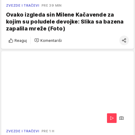
ZVEZDE I TRAČEVI
PRE 39 MIN
Ovako izgleda sin Milene Kačavende za
kojim su poludele devojke: Slika sa bazena
zapalila mreže (Foto)
Reaguj
Komentariši
ZVEZDE I TRAČEVI
PRE 1 H