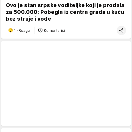
Ovo je stan srpske voditeljke koji je prodala
za 500.000: Pobegla iz centra grada u kuću
bez struje i vode
1
·
Reaguj
Komentariši