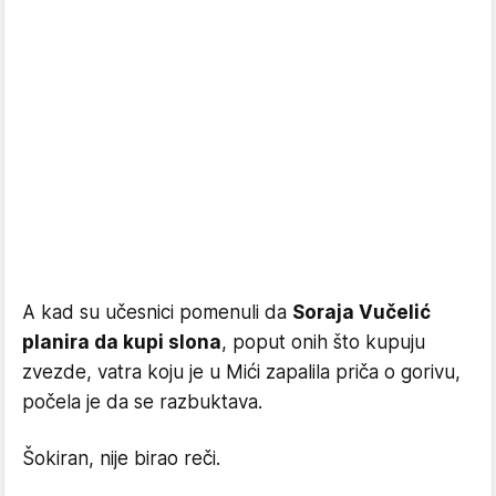
A kad su učesnici pomenuli da
Soraja Vučelić
planira da kupi slona
, poput onih što kupuju
zvezde, vatra koju je u Mići zapalila priča o gorivu,
počela je da se razbuktava.
Šokiran, nije birao reči.