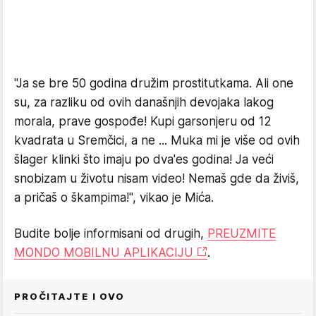
"Ja se bre 50 godina družim prostitutkama. Ali one
su, za razliku od ovih današnjih devojaka lakog
morala, prave gospođe! Kupi garsonjeru od 12
kvadrata u Sremčici, a ne ... Muka mi je više od ovih
šlager klinki što imaju po dva'es godina! Ja veći
snobizam u životu nisam video! Nemaš gde da živiš,
a pričaš o škampima!", vikao je Mića.
Budite bolje informisani od drugih,
PREUZMITE
MONDO MOBILNU APLIKACIJU
.
PROČITAJTE I OVO