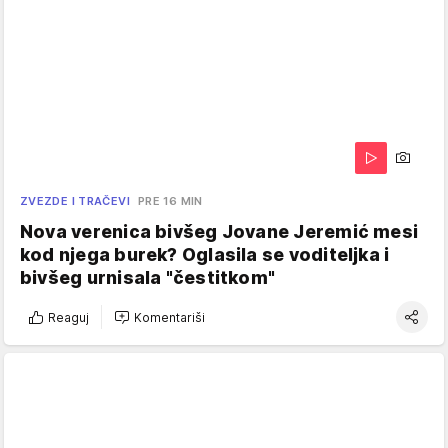
ZVEZDE I TRAČEVI
PRE 16 MIN
Nova verenica bivšeg Jovane Jeremić mesi
kod njega burek? Oglasila se voditeljka i
bivšeg urnisala "čestitkom"
Reaguj
Komentariši