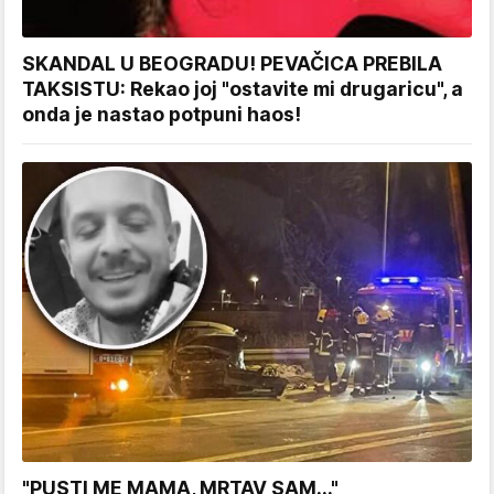
SKANDAL U BEOGRADU! PEVAČICA PREBILA
TAKSISTU: Rekao joj "ostavite mi drugaricu", a
onda je nastao potpuni haos!
"PUSTI ME MAMA, MRTAV SAM..."