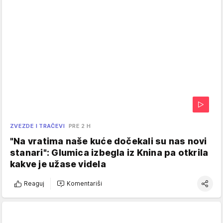
ZVEZDE I TRAČEVI
PRE 2 H
"Na vratima naše kuće dočekali su nas novi
stanari": Glumica izbegla iz Knina pa otkrila
kakve je užase videla
Reaguj
Komentariši