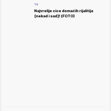
TV
Najvrelije cice domaćih rijalitija
[nekad i sad]! (FOTO)