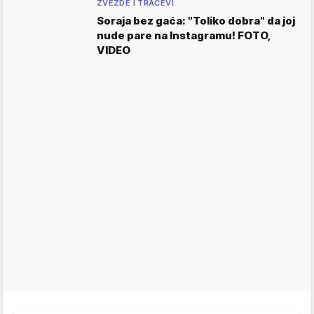
ZVEZDE I TRAČEVI
Soraja bez gaća: "Toliko dobra" da joj
nude pare na Instagramu! FOTO,
VIDEO