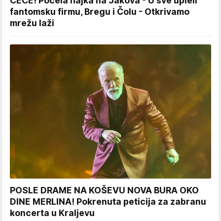
CECE! Počela hajka na Jakova - U sve upleli
fantomsku firmu, Bregu i Čolu - Otkrivamo
mrežu laži
POSLE DRAME NA KOŠEVU NOVA BURA OKO
DINE MERLINA! Pokrenuta peticija za zabranu
koncerta u Kraljevu