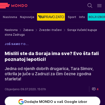
Naslovna
Najnovije
Sport
Info
Naslovna
Zabava
Zvezde i tračevi
Soraja Vučelić kupuje
slona Zadruga
JOŠ SAMO TO...
Mislili ste da Soraja ima sve? Evo šta fali
poznatoj lepotici!
Jedna od njenih dobrih drugarica, Tara Simov,
otkrila je juče u Zadruzi za čim čezne zgodna
starleta!
Objavljeno 09.07.2020. 15:01h
4
Dodajte MONDO u vaš Google izbor