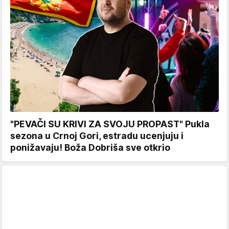
"PEVAČI SU KRIVI ZA SVOJU PROPAST" Pukla
sezona u Crnoj Gori, estradu ucenjuju i
ponižavaju! Boža Dobriša sve otkrio