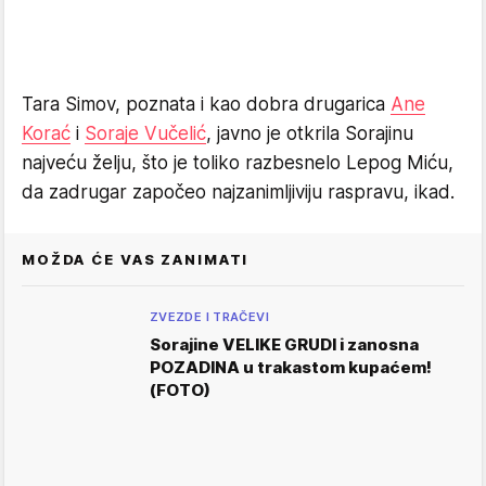
Tara Simov, poznata i kao dobra drugarica
Ane
Korać
i
Soraje Vučelić
, javno je otkrila Sorajinu
najveću želju, što je toliko razbesnelo Lepog Miću,
da zadrugar započeo najzanimljiviju raspravu, ikad.
MOŽDA ĆE VAS ZANIMATI
ZVEZDE I TRAČEVI
Sorajine VELIKE GRUDI i zanosna
POZADINA u trakastom kupaćem!
(FOTO)