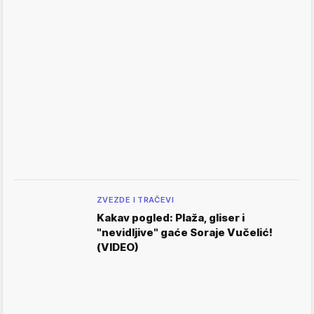
ZVEZDE I TRAČEVI
Kakav pogled: Plaža, gliser i
"nevidljive" gaće Soraje Vučelić!
(VIDEO)