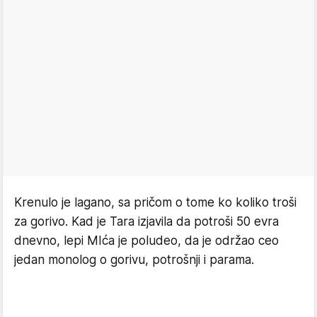
Krenulo je lagano, sa pričom o tome ko koliko troši
za gorivo. Kad je Tara izjavila da potroši 50 evra
dnevno, lepi MIća je poludeo, da je održao ceo
jedan monolog o gorivu, potrošnji i parama.