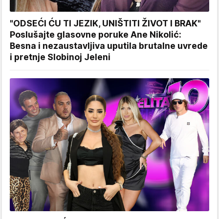
"ODSEĆI ĆU TI JEZIK, UNIŠTITI ŽIVOT I BRAK"
Poslušajte glasovne poruke Ane Nikolić:
Besna i nezaustavljiva uputila brutalne uvrede
i pretnje Slobinoj Jeleni