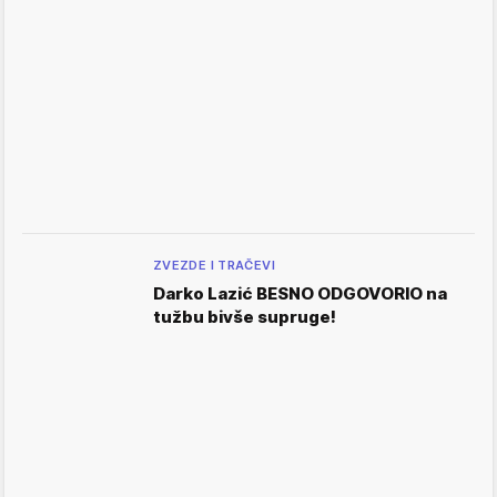
ZVEZDE I TRAČEVI
Darko Lazić BESNO ODGOVORIO na
tužbu bivše supruge!