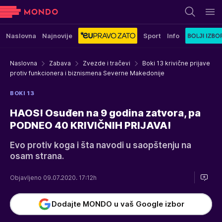
Naslovna
Najnovije
Sport
Info
Naslovna
Zabava
Zvezde i tračevi
Boki 13 krivične prijave
protiv funkcionera i biznismena Severne Makedonije
BOKI 13
HAOS! Osuđen na 9 godina zatvora, pa
PODNEO 40 KRIVIČNIH PRIJAVA!
Evo protiv koga i šta navodi u saopštenju na
osam strana.
Objavljeno 09.07.2020. 17:12h
Dodajte MONDO u vaš Google izbor