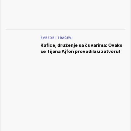
ZVEZDE I TRAČEVI
Kafice, druženje sa čuvarima: Ovako
se Tijana Ajfon provodila u zatvoru!