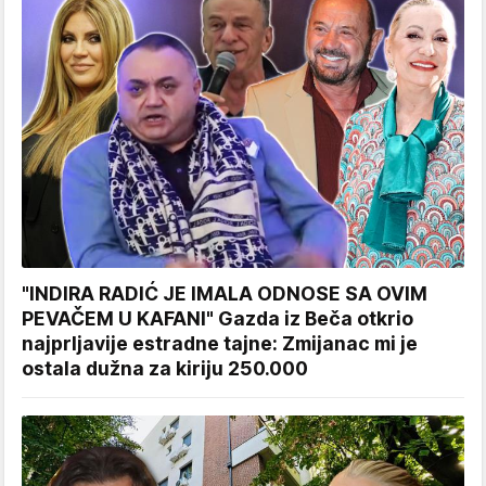
"INDIRA RADIĆ JE IMALA ODNOSE SA OVIM
PEVAČEM U KAFANI" Gazda iz Beča otkrio
najprljavije estradne tajne: Zmijanac mi je
ostala dužna za kiriju 250.000