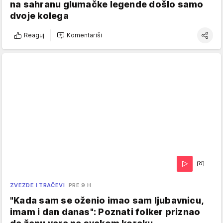
na sahranu glumačke legende došlo samo
dvoje kolega
Reaguj
Komentariši
ZVEZDE I TRAČEVI
PRE 9 H
"Kada sam se oženio imao sam ljubavnicu,
imam i dan danas": Poznati folker priznao