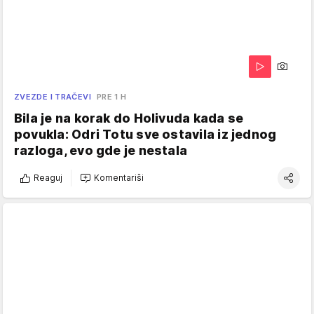
ZVEZDE I TRAČEVI
PRE 1 H
Bila je na korak do Holivuda kada se
povukla: Odri Totu sve ostavila iz jednog
razloga, evo gde je nestala
Reaguj
Komentariši