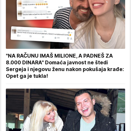
"NA RAČUNU IMAŠ MILIONE, A PADNEŠ ZA
8.000 DINARA" Domaća javnost ne štedi
Sergeja i njegovu ženu nakon pokušaja krađe:
Opet ga je tukla!