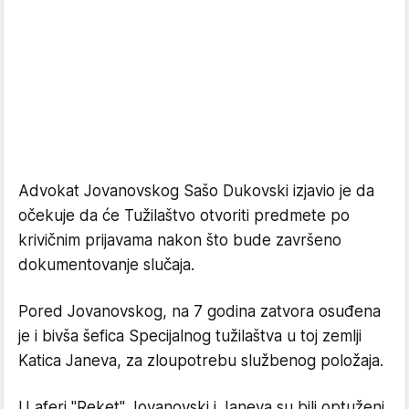
Advokat Jovanovskog Sašo Dukovski izjavio je da
očekuje da će Tužilaštvo otvoriti predmete po
krivičnim prijavama nakon što bude završeno
dokumentovanje slučaja.
Pored Jovanovskog, na 7 godina zatvora osuđena
je i bivša šefica Specijalnog tužilaštva u toj zemlji
Katica Janeva, za zloupotrebu službenog položaja.
U aferi "Reket" Jovanovski i Janeva su bili optuženi