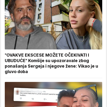
"OVAKVE EKSCESE MOŽETE OČEKIVATI I
UBUDUĆE" Komšije su upozoravale zbog
ponašanja Sergeja i njegove žene: Vikao je u
gluvo doba