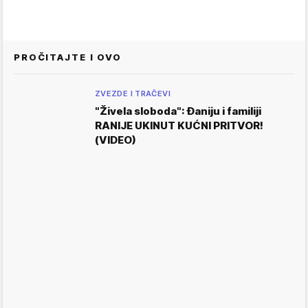
PROČITAJTE I OVO
ZVEZDE I TRAČEVI
"Živela sloboda": Đaniju i familiji
RANIJE UKINUT KUĆNI PRITVOR!
(VIDEO)