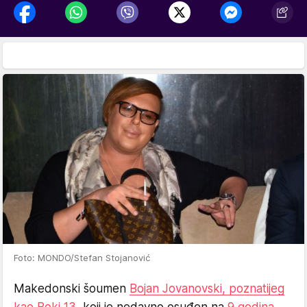
Foto: MONDO/Stefan Stojanović
Makedonski šoumen
Bojan Jovanovski, poznatijeg
kao Boki 13,
koji je nedavno osuđen na
9 godina