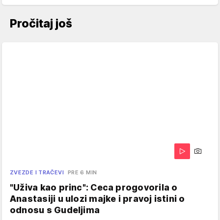
Pročitaj još
ZVEZDE I TRAČEVI
PRE 6 MIN
"Uživa kao princ": Ceca progovorila o
Anastasiji u ulozi majke i pravoj istini o
odnosu s Gudeljima