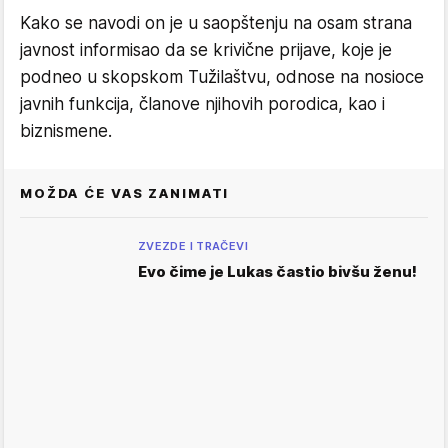
Kako se navodi on je u saopštenju na osam strana
javnost informisao da se krivične prijave, koje je
podneo u skopskom Tužilaštvu, odnose na nosioce
javnih funkcija, članove njihovih porodica, kao i
biznismene.
MOŽDA ĆE VAS ZANIMATI
ZVEZDE I TRAČEVI
Evo čime je Lukas častio bivšu ženu!