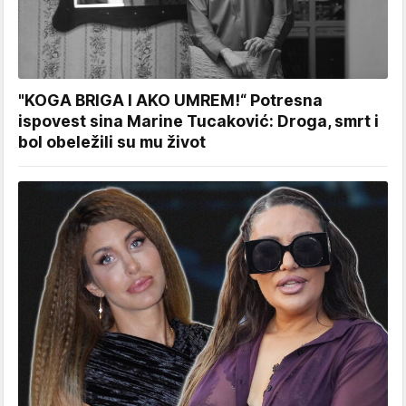
"KOGA BRIGA I AKO UMREM!“ Potresna
ispovest sina Marine Tucaković: Droga, smrt i
bol obeležili su mu život