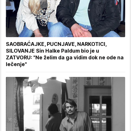
SAOBRAĆAJKE, PUCNJAVE, NARKOTICI,
SILOVANJE Sin Halke Paldum bio je u
ZATVORU: "Ne želim da ga vidim dok ne ode na
lečenje"