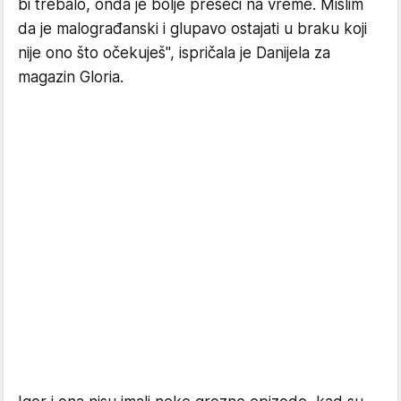
bi trebalo, onda je bolje preseći na vreme. Mislim
da je malograđanski i glupavo ostajati u braku koji
nije ono što očekuješ", ispričala je Danijela za
magazin Gloria.