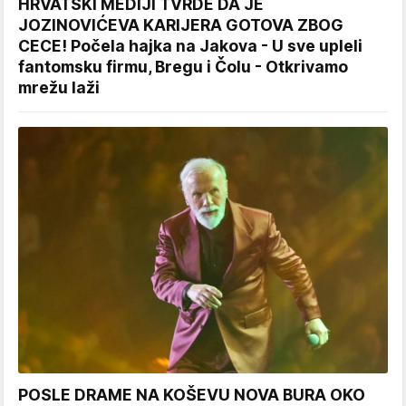
HRVATSKI MEDIJI TVRDE DA JE
JOZINOVIĆEVA KARIJERA GOTOVA ZBOG
CECE! Počela hajka na Jakova - U sve upleli
fantomsku firmu, Bregu i Čolu - Otkrivamo
mrežu laži
POSLE DRAME NA KOŠEVU NOVA BURA OKO