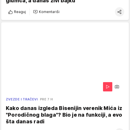
glumca, a danas živi bajku
Reaguj
Komentariši
ZVEZDE I TRAČEVI
PRE 7 H
Kako danas izgleda Bisenijin verenik Mića iz
"Porodičnog blaga"? Bio je na funkciji, a evo
šta danas radi