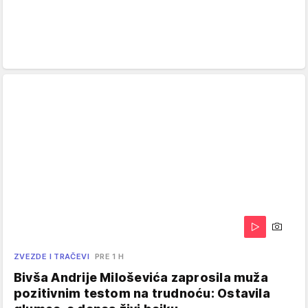
ZVEZDE I TRAČEVI
PRE 1 H
Bivša Andrije Miloševića zaprosila muža
pozitivnim testom na trudnoću: Ostavila