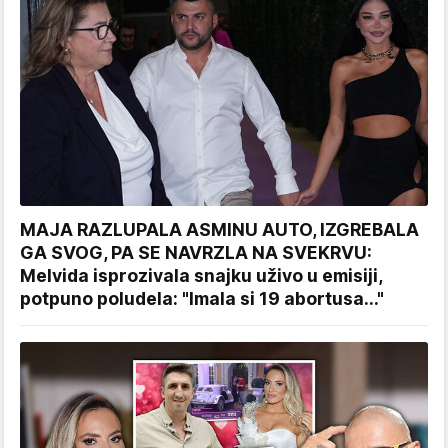
MAJA RAZLUPALA ASMINU AUTO, IZGREBALA
GA SVOG, PA SE NAVRZLA NA SVEKRVU:
Melvida isprozivala snajku uživo u emisiji,
potpuno poludela: "Imala si 19 abortusa..."