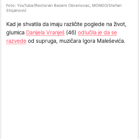
Foto: YouTube/Restoran Bazeni Obrenovac, MONDO/Stefan
Stojanović
Kad je shvatila da imaju različite poglede na život,
glumica
Danijela Vranješ
(46)
odlučila je da se
razvede
od supruga, muzičara Igora Maleševića.