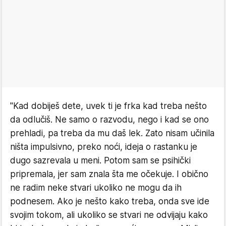
"Kad dobiješ dete, uvek ti je frka kad treba nešto
da odlučiš. Ne samo o razvodu, nego i kad se ono
prehladi, pa treba da mu daš lek. Zato nisam učinila
ništa impulsivno, preko noći, ideja o rastanku je
dugo sazrevala u meni. Potom sam se psihički
pripremala, jer sam znala šta me očekuje. I obično
ne radim neke stvari ukoliko ne mogu da ih
podnesem. Ako je nešto kako treba, onda sve ide
svojim tokom, ali ukoliko se stvari ne odvijaju kako