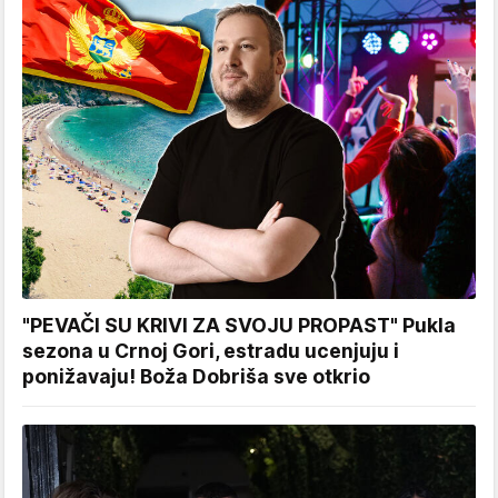
"PEVAČI SU KRIVI ZA SVOJU PROPAST" Pukla
sezona u Crnoj Gori, estradu ucenjuju i
ponižavaju! Boža Dobriša sve otkrio