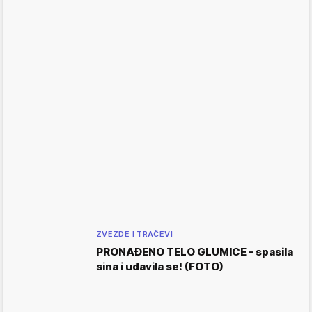
ZVEZDE I TRAČEVI
PRONAĐENO TELO GLUMICE - spasila
sina i udavila se! (FOTO)