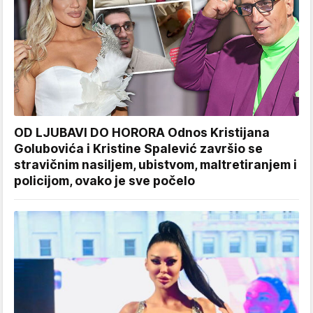
OD LJUBAVI DO HORORA Odnos Kristijana
Golubovića i Kristine Spalević završio se
stravičnim nasiljem, ubistvom, maltretiranjem i
policijom, ovako je sve počelo