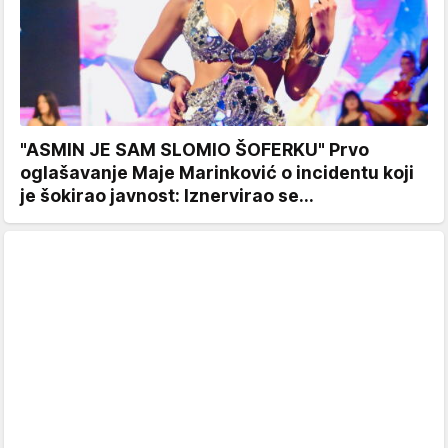
"ASMIN JE SAM SLOMIO ŠOFERKU" Prvo
oglašavanje Maje Marinković o incidentu koji
je šokirao javnost: Iznervirao se...