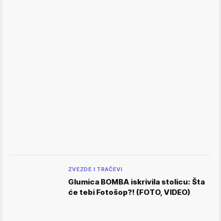
ZVEZDE I TRAČEVI
Glumica BOMBA iskrivila stolicu: Šta
će tebi Fotošop?! (FOTO, VIDEO)