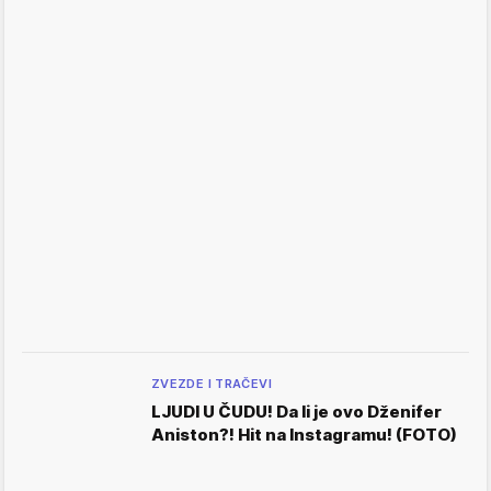
ZVEZDE I TRAČEVI
LJUDI U ČUDU! Da li je ovo Dženifer
Aniston?! Hit na Instagramu! (FOTO)