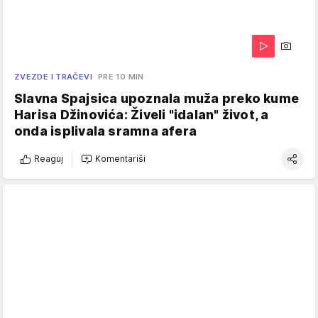
ZVEZDE I TRAČEVI
PRE 10 MIN
Slavna Spajsica upoznala muža preko kume
Harisa Džinovića: Živeli "idalan" život, a
onda isplivala sramna afera
Reaguj
Komentariši