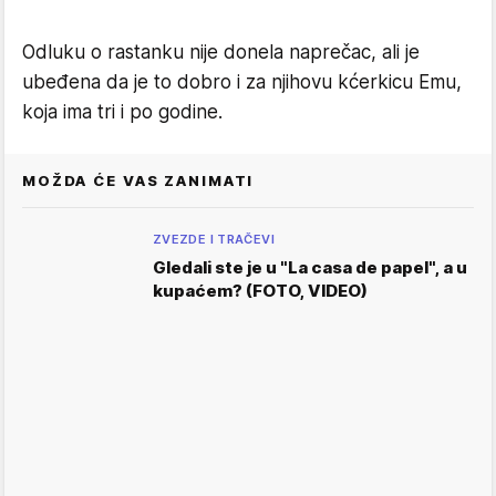
Odluku o rastanku nije donela naprečac, ali je
ubeđena da je to dobro i za njihovu kćerkicu Emu,
koja ima tri i po godine.
MOŽDA ĆE VAS ZANIMATI
ZVEZDE I TRAČEVI
Gledali ste je u "La casa de papel", a u
kupaćem? (FOTO, VIDEO)