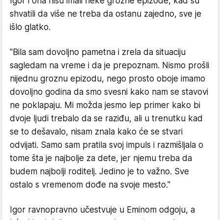
Igor i ona nisu imali neke grozne epizode, kad su
shvatili da više ne treba da ostanu zajedno, sve je
išlo glatko.
"Bila sam dovoljno pametna i zrela da situaciju
sagledam na vreme i da je prepoznam. Nismo prošli
nijednu groznu epizodu, nego prosto oboje imamo
dovoljno godina da smo svesni kako nam se stavovi
ne poklapaju. Mi možda jesmo lep primer kako bi
dvoje ljudi trebalo da se raziđu, ali u trenutku kad
se to dešavalo, nisam znala kako će se stvari
odvijati. Samo sam pratila svoj impuls i razmišljala o
tome šta je najbolje za dete, jer njemu treba da
budem najbolji roditelj. Jedino je to važno. Sve
ostalo s vremenom dođe na svoje mesto."
Igor ravnopravno učestvuje u Eminom odgoju, a