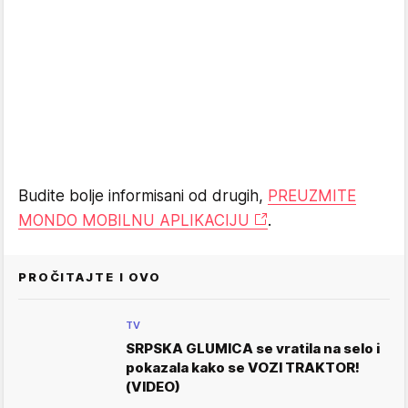
Budite bolje informisani od drugih,
PREUZMITE
MONDO MOBILNU APLIKACIJU
.
PROČITAJTE I OVO
TV
SRPSKA GLUMICA se vratila na selo i
pokazala kako se VOZI TRAKTOR!
(VIDEO)