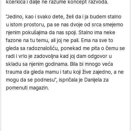
kćerkica i dalje ne razume koncept razvoda.
"Jedino, kao i svako dete, želi da i ja budem stalno
u istom prostoru, pa se nas dvoje od srca smejemo
njenim pokušajima da nas spoji. Stalno ima neke
fazone na tu temu, ali joj ne pali. Ema na sve to
gleda sa radoznalošću, ponekad me pita o čemu se
radi i vrlo je zadovoljna kad joj dam odgovor u
skladu sa njenim godinama. Bila bi mnogo veća
trauma da gleda mamu i tatu koji žive zajedno, a ne
mogu da se podnesu", ispričala je Danijela za
pomenuti magazin.