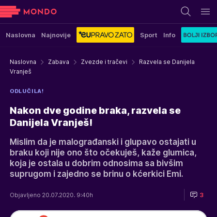
Naslovna
Najnovije
Sport
Info
Naslovna
Zabava
Zvezde i tračevi
Razvela se Danijela
Vranješ
ODLUČILA!
Nakon dve godine braka, razvela se
Danijela Vranješ!
Mislim da je malograđanski i glupavo ostajati u
braku koji nije ono što očekuješ, kaže glumica,
koja je ostala u dobrim odnosima sa bivšim
suprugom i zajedno se brinu o kćerkici Emi.
Objavljeno 20.07.2020. 9:40h
3