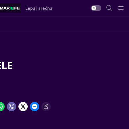
Lepa i srećna
ELE