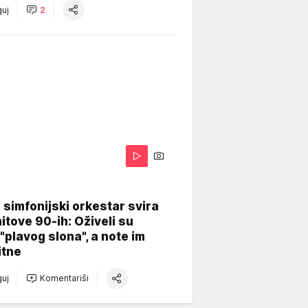
uj
2
 simfonijski orkestar svira
itove 90-ih: Oživeli su
 "plavog slona", a note im
itne
uj
Komentariši