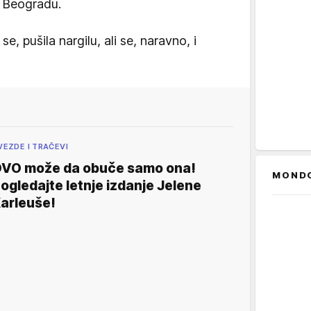
 Beogradu.
e, pušila nargilu, ali se, naravno, i
VEZDE I TRAČEVI
VO može da obuče samo ona!
MOND
ogledajte letnje izdanje Jelene
arleuše!