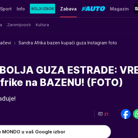
Sport
Info
Zabava
Magazin
a
Zanimljivosti
Kultura
račevi
Sandra Afrika bazen kupaći guza Instagram foto
BOLJA GUZA ESTRADE: VR
frike na BAZENU! (FOTO)
ađuje!
21
e MONDO u vaš Google izbor