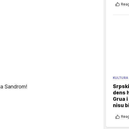
Reag
KULTURA
Srpski
sa Sandrom!
dens h
Grua i
nisu b
Reag