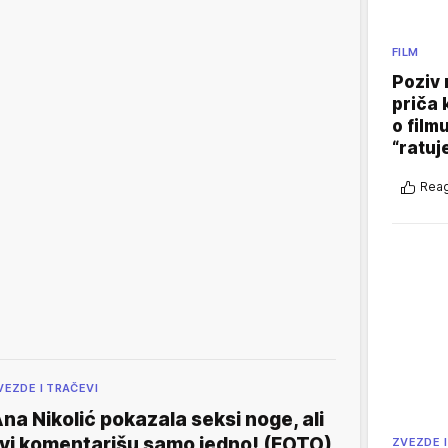
FILM
Poziv 
priča 
o film
“ratuj
Reag
VEZDE I TRAČEVI
na Nikolić pokazala seksi noge, ali
vi komentarišu samo jedno! (FOTO)
ZVEZDE I