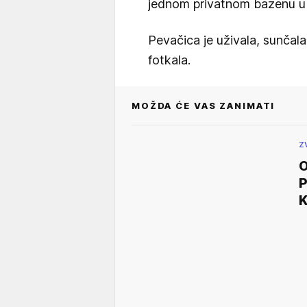
jednom privatnom bazenu u
Pevačica je uživala, sunčala s
fotkala.
MOŽDA ĆE VAS ZANIMATI
Z
O
P
K