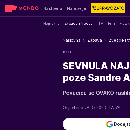
Naslovna
Najnovije
Najnovije
Zvezde i tračevi
TV
Film
Muzik
Sensa
Stvar ukusa
Yumama
Naslovna
Zabava
Zvezde i t
PFF!
SEVNULA NAJ
poze Sandre A
Pevačica se OVAKO rashl
Objavljeno 28.07.2020. 17:52h
Dodajt