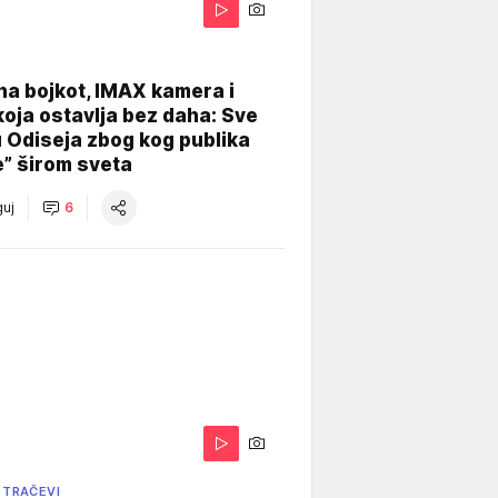
na bojkot, IMAX kamera i
koja ostavlja bez daha: Sve
u Odiseja zbog kog publika
e” širom sveta
uj
6
 TRAČEVI