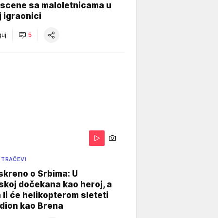
 scene sa maloletnicama u
j igraonici
uj
5
 TRAČEVI
skreno o Srbima: U
koj dočekana kao heroj, a
 li će helikopterom sleteti
dion kao Brena