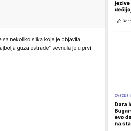
jezive
dečijo
Reag
 sa nekoliko slika koje je objavila
ajbolja guza estrade" sevnula je u prvi
ZVEZDE I
Dara i
Bugars
evo da
na sta