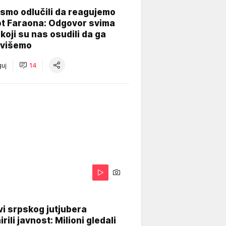
smo odlučili da reagujemo
ot Faraona: Odgovor svima
koji su nas osudili da ga
višemo
uj
14
i srpskog jutjubera
rili javnost: Milioni gledali