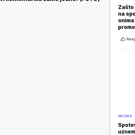
Zašto 
na sp
onima 
promo
Reag
MUZIKA
Spotov
uznemi