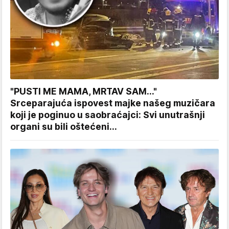
"PUSTI ME MAMA, MRTAV SAM..."
Srceparajuća ispovest majke našeg muzičara
koji je poginuo u saobraćajci: Svi unutrašnji
organi su bili oštećeni...