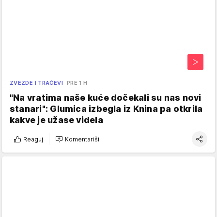
ZVEZDE I TRAČEVI
PRE 1 H
"Na vratima naše kuće dočekali su nas novi
stanari": Glumica izbegla iz Knina pa otkrila
kakve je užase videla
Reaguj
Komentariši