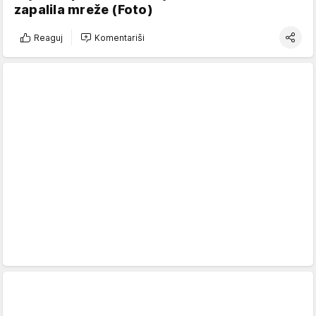
zapalila mreže (Foto)
Reaguj
Komentariši