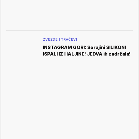
ZVEZDE I TRAČEVI
INSTAGRAM GORI: Sorajini SILIKONI
ISPALI IZ HALJINE! JEDVA ih zadržala!