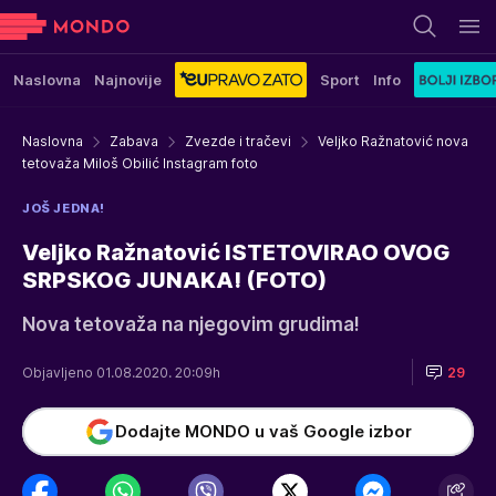
Naslovna
Najnovije
Sport
Info
Naslovna
Zabava
Zvezde i tračevi
Veljko Ražnatović nova
tetovaža Miloš Obilić Instagram foto
JOŠ JEDNA!
Veljko Ražnatović ISTETOVIRAO OVOG
SRPSKOG JUNAKA! (FOTO)
Nova tetovaža na njegovim grudima!
Objavljeno 01.08.2020. 20:09h
29
Dodajte MONDO u vaš Google izbor