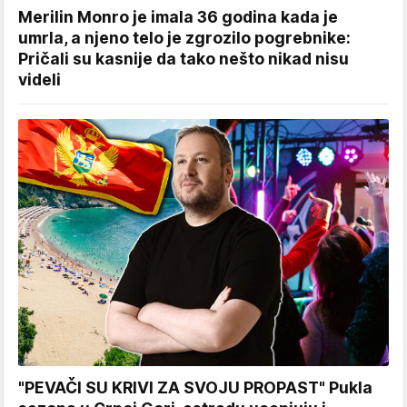
Merilin Monro je imala 36 godina kada je
umrla, a njeno telo je zgrozilo pogrebnike:
Pričali su kasnije da tako nešto nikad nisu
videli
"PEVAČI SU KRIVI ZA SVOJU PROPAST" Pukla