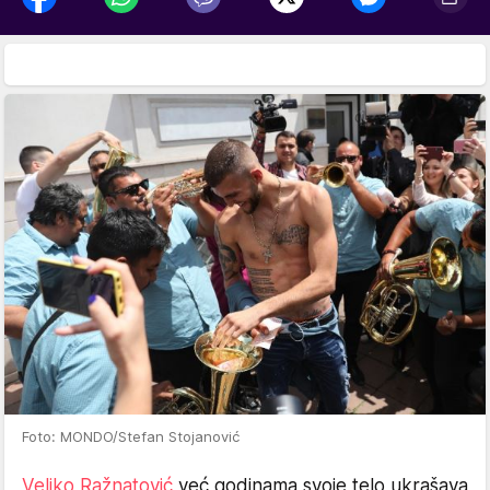
Foto: MONDO/Stefan Stojanović
Veljko Ražnatović
već godinama svoje telo ukrašava