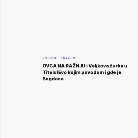
ZVEZDE I TRAČEVI
OVCA NA RAŽNJU i Veljkova žurka u
Titelu!Evo kojim povodom i gde je
Bogdana