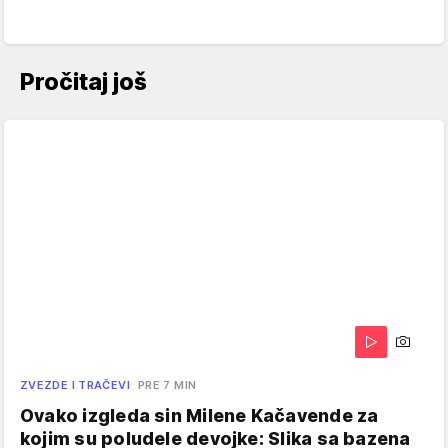
Pročitaj još
ZVEZDE I TRAČEVI
PRE 7 MIN
Ovako izgleda sin Milene Kačavende za
kojim su poludele devojke: Slika sa bazena