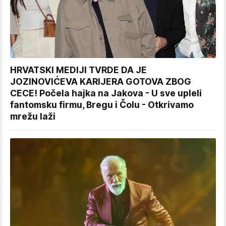
HRVATSKI MEDIJI TVRDE DA JE
JOZINOVIĆEVA KARIJERA GOTOVA ZBOG
CECE! Počela hajka na Jakova - U sve upleli
fantomsku firmu, Bregu i Čolu - Otkrivamo
mrežu laži