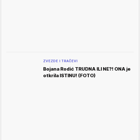
ZVEZDE I TRAČEVI
Bojana Rodić TRUDNA ILI NE?! ONA je
otkrila ISTINU! (FOTO)