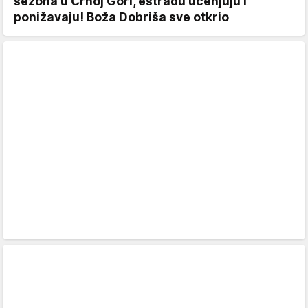
sezona u Crnoj Gori, estradu ucenjuju i
ponižavaju! Boža Dobriša sve otkrio