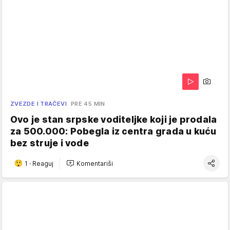
ZVEZDE I TRAČEVI
PRE 45 MIN
Ovo je stan srpske voditeljke koji je prodala
za 500.000: Pobegla iz centra grada u kuću
bez struje i vode
1
·
Reaguj
Komentariši