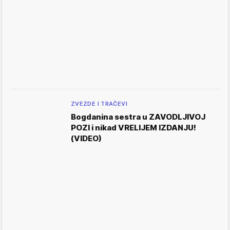
ZVEZDE I TRAČEVI
Bogdanina sestra u ZAVODLJIVOJ
POZI i nikad VRELIJEM IZDANJU!
(VIDEO)