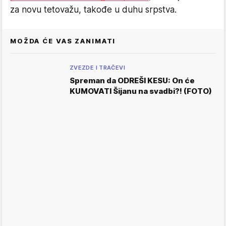
za novu tetovažu, takođe u duhu srpstva.
MOŽDA ĆE VAS ZANIMATI
ZVEZDE I TRAČEVI
Spreman da ODREŠI KESU: On će
KUMOVATI Šijanu na svadbi?! (FOTO)