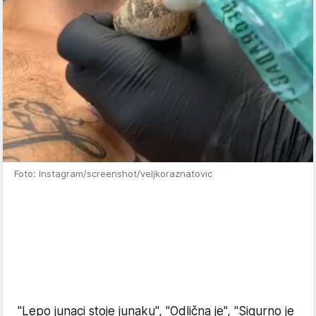
Foto: Instagram/screenshot/veljkoraznatovic
"Lepo junaci stoje junaku", "Odlična je", "Sigurno je