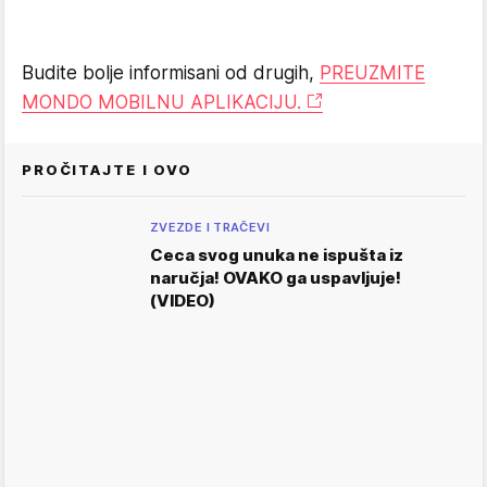
Budite bolje informisani od drugih,
PREUZMITE
MONDO MOBILNU APLIKACIJU.
PROČITAJTE I OVO
ZVEZDE I TRAČEVI
Ceca svog unuka ne ispušta iz
naručja! OVAKO ga uspavljuje!
(VIDEO)