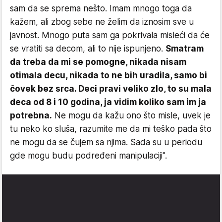
sam da se sprema nešto. Imam mnogo toga da
kažem, ali zbog sebe ne želim da iznosim sve u
javnost. Mnogo puta sam ga pokrivala misleći da će
se vratiti sa decom, ali to nije ispunjeno.
Smatram
da treba da mi se pomogne, nikada nisam
otimala decu, nikada to ne bih uradila, samo bi
čovek bez srca. Deci pravi veliko zlo, to su mala
deca od 8 i 10 godina, ja vidim koliko sam im ja
potrebna.
Ne mogu da kažu ono što misle, uvek je
tu neko ko sluša, razumite me da mi teško pada što
ne mogu da se čujem sa njima. Sada su u periodu
gde mogu budu podređeni manipulaciji".