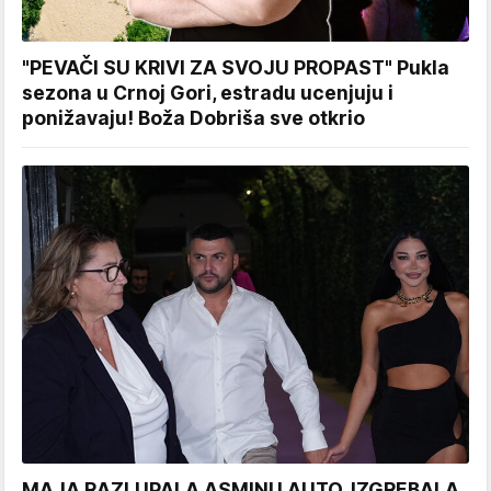
"PEVAČI SU KRIVI ZA SVOJU PROPAST" Pukla
sezona u Crnoj Gori, estradu ucenjuju i
ponižavaju! Boža Dobriša sve otkrio
MAJA RAZLUPALA ASMINU AUTO, IZGREBALA