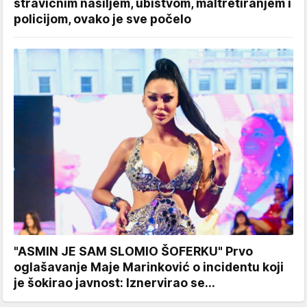
stravičnim nasiljem, ubistvom, maltretiranjem i
policijom, ovako je sve počelo
"ASMIN JE SAM SLOMIO ŠOFERKU" Prvo
oglašavanje Maje Marinković o incidentu koji
je šokirao javnost: Iznervirao se...