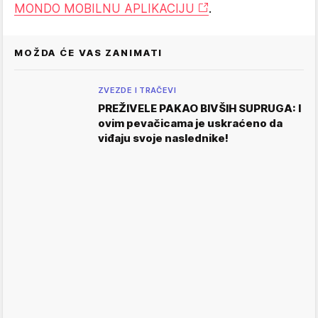
MONDO MOBILNU APLIKACIJU
.
MOŽDA ĆE VAS ZANIMATI
ZVEZDE I TRAČEVI
PREŽIVELE PAKAO BIVŠIH SUPRUGA: I
ovim pevačicama je uskraćeno da
viđaju svoje naslednike!