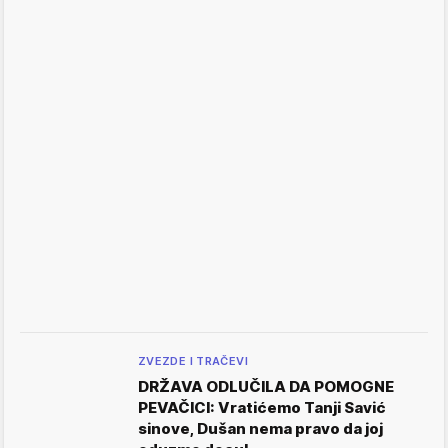
ZVEZDE I TRAČEVI
DRŽAVA ODLUČILA DA POMOGNE
PEVAČICI: Vratićemo Tanji Savić
sinove, Dušan nema pravo da joj