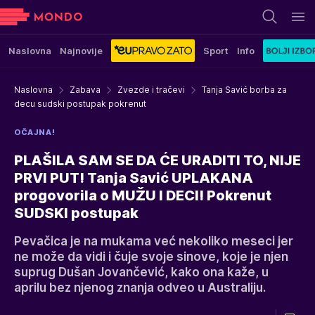
Naslovna
Najnovije
Sport
Info
Naslovna
Zabava
Zvezde i tračevi
Tanja Savić borba za
decu sudski postupak pokrenut
OČAJNA!
PLAŠILA SAM SE DA ĆE URADITI TO, NIJE
PRVI PUT! Tanja Savić UPLAKANA
progovorila o MUŽU I DECI! Pokrenut
SUDSKI postupak
Pevačica je na mukama već nekoliko meseci jer
ne može da vidi i čuje svoje sinove, koje je njen
suprug Dušan Jovančević, kako ona kaže, u
aprilu bez njenog znanja odveo u Australiju.