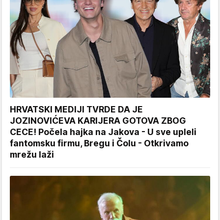
HRVATSKI MEDIJI TVRDE DA JE
JOZINOVIĆEVA KARIJERA GOTOVA ZBOG
CECE! Počela hajka na Jakova - U sve upleli
fantomsku firmu, Bregu i Čolu - Otkrivamo
mrežu laži