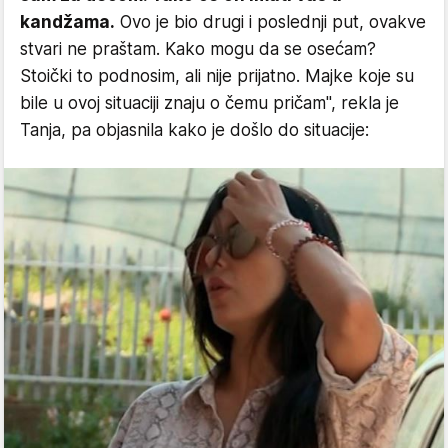
kandžama.
Ovo je bio drugi i poslednji put, ovakve
stvari ne praštam. Kako mogu da se osećam?
Stoički to podnosim, ali nije prijatno. Majke koje su
bile u ovoj situaciji znaju o čemu pričam", rekla je
Tanja, pa objasnila kako je došlo do situacije: