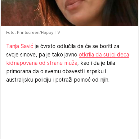
Foto: Printscreen/Happy TV
Tanja Savić
je čvrsto odlučila da će se boriti za
svoje sinove, pa je tako javno
otkrila da su joj deca
kidnapovana od strane muža
, kao i da je bila
primorana da o svemu obavesti i srpsku i
australijsku policiju i potraži pomoć od njih.