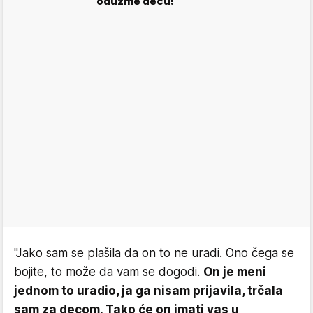
oduzme decu!
"Jako sam se plašila da on to ne uradi. Ono čega se
bojite, to može da vam se dogodi.
On je meni
jednom to uradio, ja ga nisam prijavila, trčala
sam za decom. Tako će on imati vas u