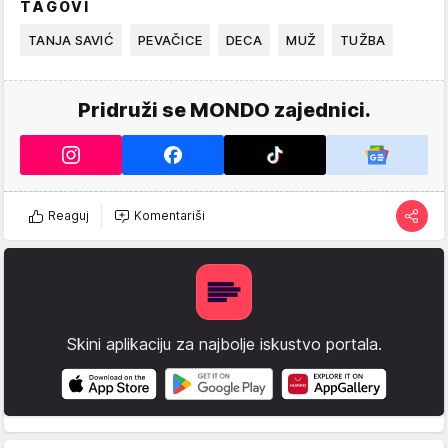
TAGOVI
TANJA SAVIĆ
PEVAČICE
DECA
MUŽ
TUŽBA
Pridruži se MONDO zajednici.
Reaguj
Komentariši
Skini aplikaciju za najbolje iskustvo portala.