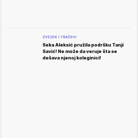
ZVEZDE I TRAČEVI
Seka Aleksić pružila podršku Tanji
Savić! Ne može da veruje šta se
dešava njenoj koleginici!