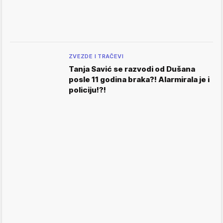
ZVEZDE I TRAČEVI
Tanja Savić se razvodi od Dušana
posle 11 godina braka?! Alarmirala je i
policiju!?!