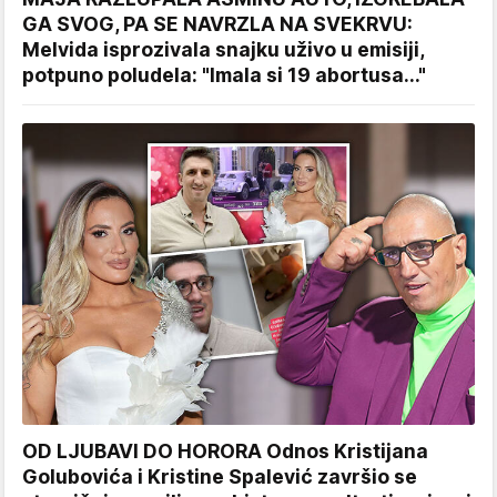
GA SVOG, PA SE NAVRZLA NA SVEKRVU:
Melvida isprozivala snajku uživo u emisiji,
potpuno poludela: "Imala si 19 abortusa..."
OD LJUBAVI DO HORORA Odnos Kristijana
Golubovića i Kristine Spalević završio se