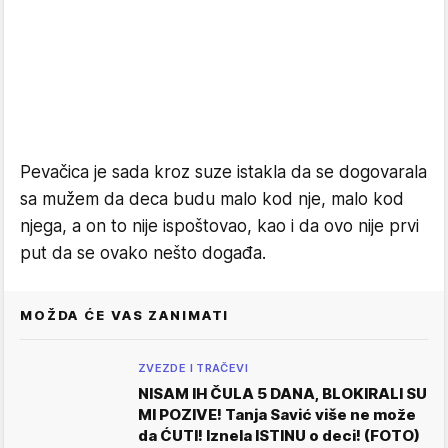
Pevačica je sada kroz suze istakla da se dogovarala
sa mužem da deca budu malo kod nje, malo kod
njega, a on to nije ispoštovao, kao i da ovo nije prvi
put da se ovako nešto događa.
MOŽDA ĆE VAS ZANIMATI
ZVEZDE I TRAČEVI
NISAM IH ČULA 5 DANA, BLOKIRALI SU
MI POZIVE! Tanja Savić više ne može
da ĆUTI! Iznela ISTINU o deci! (FOTO)