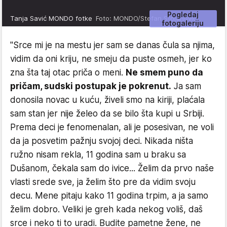
Pogledaj
Tanja Savić MONDO fotke
Foto: MONDO/Stefan Stojanović
fotogaleriju
"Srce mi je na mestu jer sam se danas čula sa njima,
vidim da oni kriju, ne smeju da puste osmeh, jer ko
zna šta taj otac priča o meni.
Ne smem puno da
pričam, sudski postupak je pokrenut.
Ja sam
donosila novac u kuću, živeli smo na kiriji, plaćala
sam stan jer nije želeo da se bilo šta kupi u Srbiji.
Prema deci je fenomenalan, ali je posesivan, ne voli
da ja posvetim pažnju svojoj deci. Nikada ništa
ružno nisam rekla, 11 godina sam u braku sa
Dušanom, čekala sam do ivice... Želim da prvo naše
vlasti srede sve, ja želim što pre da vidim svoju
decu. Mene pitaju kako 11 godina trpim, a ja samo
želim dobro. Veliki je greh kada nekog voliš, daš
srce i neko ti to uradi. Budite pametne žene, ne