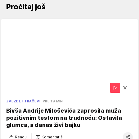
Pročitaj još
ZVEZDE I TRAČEVI
PRE 19 MIN
Bivša Andrije Miloševića zaprosila muža
pozitivnim testom na trudnoću: Ostavila
glumca, a danas živi bajku
Reaguj
Komentariši