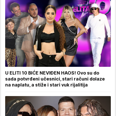
U ELITI 10 BIĆE NEVIĐEN HAOS! Ovo su do
sada potvrđeni učesnici, stari računi dolaze
na naplatu, a stiže i stari vuk rijalitija