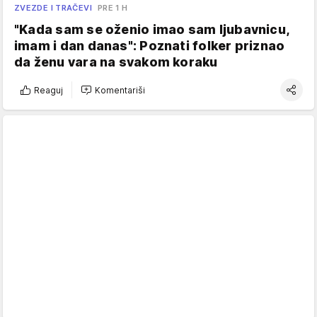
ZVEZDE I TRAČEVI
PRE 1 H
"Kada sam se oženio imao sam ljubavnicu,
imam i dan danas": Poznati folker priznao
da ženu vara na svakom koraku
Reaguj
Komentariši