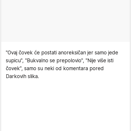
"Ovaj čovek će postati anoreksičan jer samo jede
supicu", "Bukvalno se prepolovio", "Nije više isti
čovek", samo su neki od komentara pored
Darkovih slika.