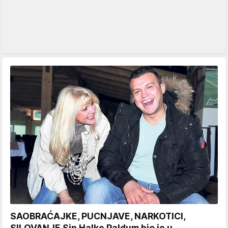
SAOBRAĆAJKE, PUCNJAVE, NARKOTICI,
SILOVANJE Sin Halke Paldum bio je u