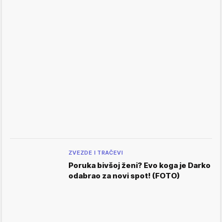
ZVEZDE I TRAČEVI
Poruka bivšoj ženi? Evo koga je Darko
odabrao za novi spot! (FOTO)