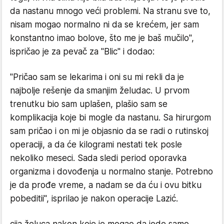
da nastanu mnogo veći problemi. Na stranu sve to,
nisam mogao normalno ni da se krećem, jer sam
konstantno imao bolove, što me je baš mučilo",
ispričao je za pevač za "Blic" i dodao:
"Pričao sam se lekarima i oni su mi rekli da je
najbolje rešenje da smanjim želudac. U prvom
trenutku bio sam uplašen, plašio sam se
komplikacija koje bi mogle da nastanu. Sa hirurgom
sam pričao i on mi je objasnio da se radi o rutinskoj
operaciji, a da će kilogrami nestati tek posle
nekoliko meseci. Sada sledi period oporavka
organizma i dovođenja u normalno stanje. Potrebno
je da prođe vreme, a nadam se da ću i ovu bitku
pobeditii", isprilao je nakon operacije Lazić.