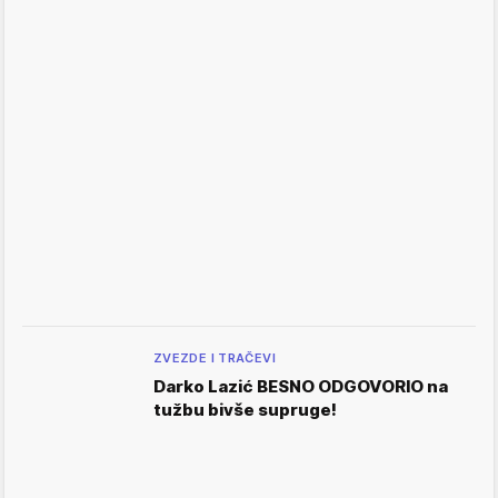
ZVEZDE I TRAČEVI
Darko Lazić BESNO ODGOVORIO na
tužbu bivše supruge!