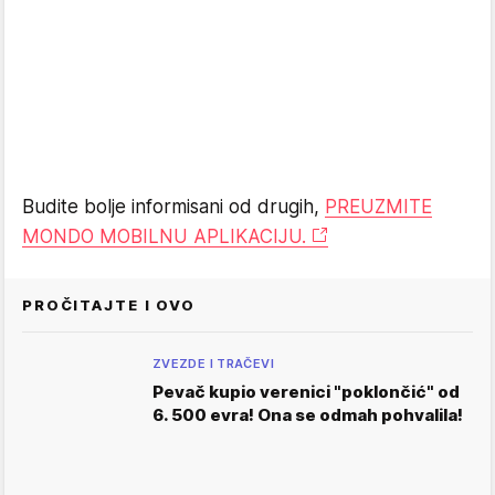
Budite bolje informisani od drugih,
PREUZMITE
MONDO MOBILNU APLIKACIJU.
PROČITAJTE I OVO
ZVEZDE I TRAČEVI
Pevač kupio verenici "poklončić" od
6. 500 evra! Ona se odmah pohvalila!