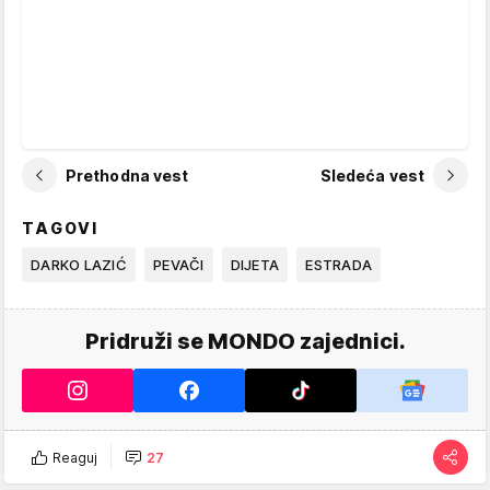
Prethodna vest
Sledeća vest
TAGOVI
DARKO LAZIĆ
PEVAČI
DIJETA
ESTRADA
Pridruži se MONDO zajednici.
Reaguj
27