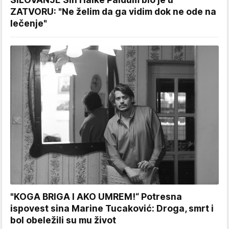
ZATVORU: "Ne želim da ga vidim dok ne ode na
lečenje"
"KOGA BRIGA I AKO UMREM!“ Potresna
ispovest sina Marine Tucaković: Droga, smrt i
bol obeležili su mu život