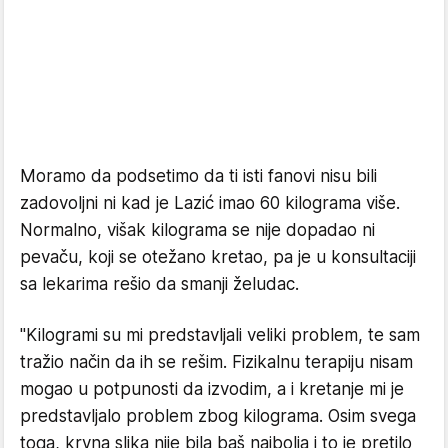
Moramo da podsetimo da ti isti fanovi nisu bili
zadovoljni ni kad je Lazić imao 60 kilograma više.
Normalno, višak kilograma se nije dopadao ni
pevaču, koji se otežano kretao, pa je u konsultaciji
sa lekarima rešio da smanji želudac.
"Kilogrami su mi predstavljali veliki problem, te sam
tražio način da ih se rešim. Fizikalnu terapiju nisam
mogao u potpunosti da izvodim, a i kretanje mi je
predstavljalo problem zbog kilograma. Osim svega
toga, krvna slika nije bila baš najbolja i to je pretilo