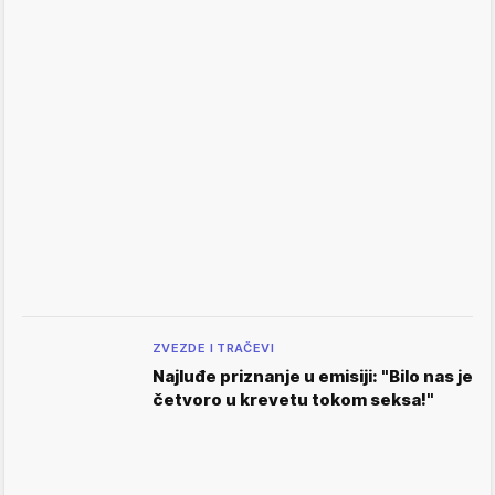
ZVEZDE I TRAČEVI
Najluđe priznanje u emisiji: "Bilo nas je
četvoro u krevetu tokom seksa!"