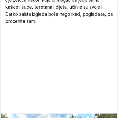
cija želuca nakon koje je mogao da jede samo
kašice i supe, teretana i dijeta, učinile su svoje i
Darko zaista izgleda bolje nego ikad, pogledajte, pa
procenite sami: