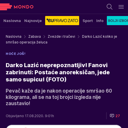
Naslovna
Najnovije
Sport
Info
Naslovna
Zabava
Zvezde i tračevi
Darko Lazić koliko je
smršao operacija želuca
HOĆE JOŠ!
Darko Lazić neprepoznatljiv! Fanovi
zabrinuti: Postaće anoreksičan, jede
samo supicu! (FOTO)
Pevač kaže da je nakon operacije smršao 60
kilograma, ali se na toj brojci izgleda nije
zaustavio!
Objavljeno 17.08.2020. 9:01h
27