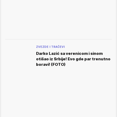
ZVEZDE I TRAČEVI
Darko Lazić sa verenicom i sinom
otišao iz Srbije! Evo gde par trenutno
boravi! (FOTO)