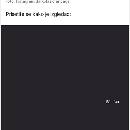
Foto: Instagram/darkolazicfanpage
Prisetite se kako je izgledao:
1/34