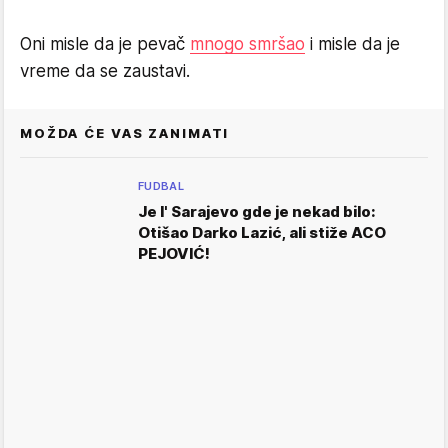
Oni misle da je pevač
mnogo smršao
i misle da je
vreme da se zaustavi.
MOŽDA ĆE VAS ZANIMATI
FUDBAL
Je l' Sarajevo gde je nekad bilo:
Otišao Darko Lazić, ali stiže ACO
PEJOVIĆ!