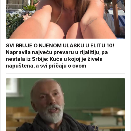
SVI BRUJE O NJENOM ULASKU U ELITU 10!
Napravila najveću prevaru u rijalitiju, pa
nestala iz Srbije: Kuća u kojoj je živela
napuštena, a svi pričaju o ovom