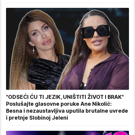
"ODSEĆI ĆU TI JEZIK, UNIŠTITI ŽIVOT I BRAK"
Poslušajte glasovne poruke Ane Nikolić:
Besna i nezaustavljiva uputila brutalne uvrede
i pretnje Slobinoj Jeleni