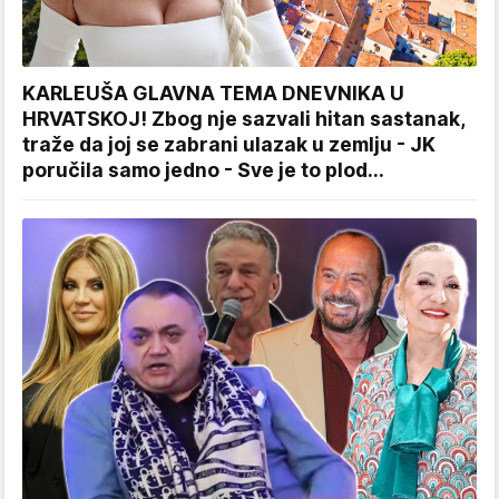
KARLEUŠA GLAVNA TEMA DNEVNIKA U
HRVATSKOJ! Zbog nje sazvali hitan sastanak,
traže da joj se zabrani ulazak u zemlju - JK
poručila samo jedno - Sve je to plod...