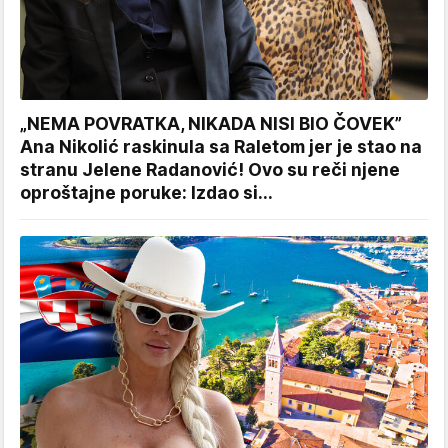
„NEMA POVRATKA, NIKADA NISI BIO ČOVEK”
Ana Nikolić raskinula sa Raletom jer je stao na
stranu Jelene Radanović! Ovo su reči njene
oproštajne poruke: Izdao si...