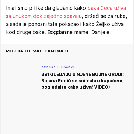
Imali smo prilike da gledamo kako
baka Ceca uživa
sa unukom dok zajedno spavaju
, držeći se za ruke,
a sada je ponosni tata pokazao i kako Željko uživa
kod druge bake, Bogdanine mame, Danijele.
MOŽDA ĆE VAS ZANIMATI
ZVEZDE I TRAČEVI
SVI GLEDAJU U NJENE BUJNE GRUDI:
Bojana Rodić se snimala u kupaćem,
pogledajte kako uživa! VIDEO)