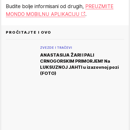
Budite bolje informisani od drugih,
PREUZMITE
MONDO MOBILNU APLIKACIJU
.
PROČITAJTE I OVO
ZVEZDE I TRAČEVI
ANASTASIJA ŽARI I PALI
CRNOGORSKIM PRIMORJEM! Na
LUKSUZNOJ JAHTI u izazovnoj pozi
(FOTO)