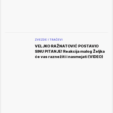
ZVEZDE I TRAČEVI
VELJKO RAŽNATOVIĆ POSTAVIO
SINU PITANJE! Reakcija malog Željka
će vas raznežiti i nasmejati (VIDEO)