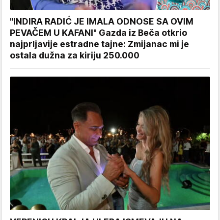
"INDIRA RADIĆ JE IMALA ODNOSE SA OVIM
PEVAČEM U KAFANI" Gazda iz Beča otkrio
najprljavije estradne tajne: Zmijanac mi je
ostala dužna za kiriju 250.000