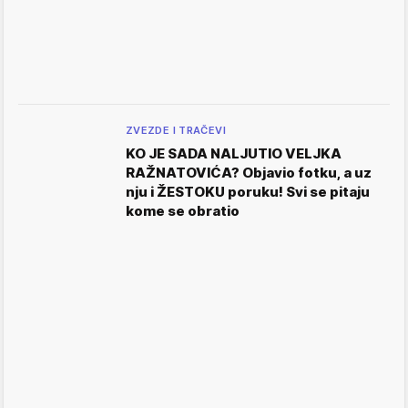
ZVEZDE I TRAČEVI
KO JE SADA NALJUTIO VELJKA
RAŽNATOVIĆA? Objavio fotku, a uz
nju i ŽESTOKU poruku! Svi se pitaju
kome se obratio