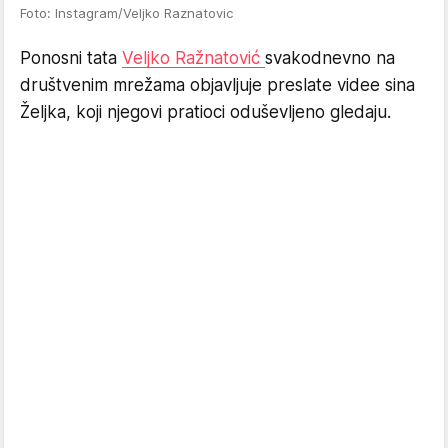
Foto: Instagram/Veljko Raznatovic
Ponosni tata
Veljko Ražnatović
svakodnevno na
društvenim mrežama objavljuje preslate videe sina
Željka, koji njegovi pratioci oduševljeno gledaju.