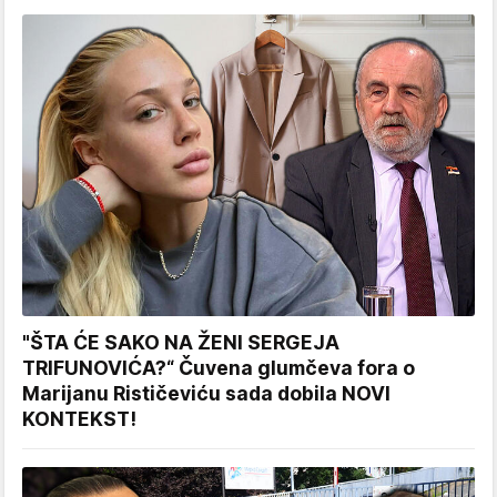
"ŠTA ĆE SAKO NA ŽENI SERGEJA
TRIFUNOVIĆA?“ Čuvena glumčeva fora o
Marijanu Rističeviću sada dobila NOVI
KONTEKST!