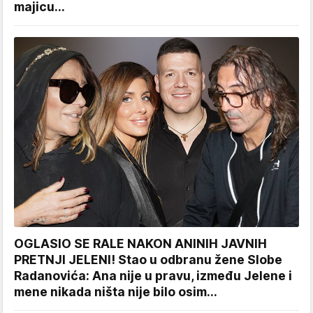
majicu...
OGLASIO SE RALE NAKON ANINIH JAVNIH
PRETNJI JELENI! Stao u odbranu žene Slobe
Radanovića: Ana nije u pravu, između Jelene i
mene nikada ništa nije bilo osim...