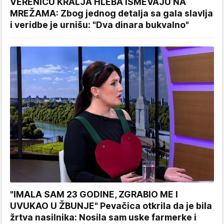
VERENICU KRALJA HLEBA ISMEVAJU NA
MREŽAMA: Zbog jednog detalja sa gala slavlja
i veridbe je urnišu: "Dva dinara bukvalno"
"IMALA SAM 23 GODINE, ZGRABIO ME I
UVUKAO U ŽBUNJE" Pevačica otkrila da je bila
žrtva nasilnika: Nosila sam uske farmerke i