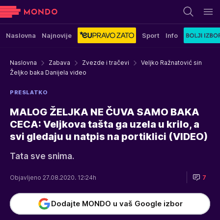
Naslovna
Najnovije
Sport
Info
Naslovna
Zabava
Zvezde i tračevi
Veljko Ražnatović sin
Željko baka Danijela video
PRESLATKO
MALOG ŽELJKA NE ČUVA SAMO BAKA
CECA: Veljkova tašta ga uzela u krilo, a
svi gledaju u natpis na portiklici (VIDEO)
Tata sve snima.
Objavljeno 27.08.2020. 12:24h
7
Dodajte MONDO u vaš Google izbor