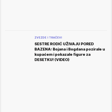
ZVEZDE I TRAČEVI
SESTRE RODIĆ UŽIVAJU PORED
BAZENA: Bojana i Bogdana pozirale u
kupaćem i pokazale figure za
DESETKU! (VIDEO)