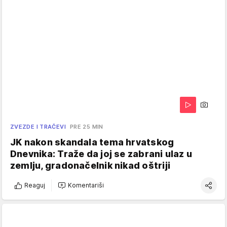
ZVEZDE I TRAČEVI
PRE 25 MIN
JK nakon skandala tema hrvatskog
Dnevnika: Traže da joj se zabrani ulaz u
zemlju, gradonačelnik nikad oštriji
Reaguj
Komentariši