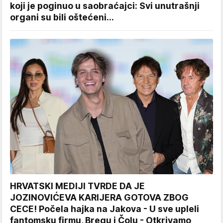
koji je poginuo u saobraćajci: Svi unutrašnji
organi su bili oštećeni...
HRVATSKI MEDIJI TVRDE DA JE
JOZINOVIĆEVA KARIJERA GOTOVA ZBOG
CECE! Počela hajka na Jakova - U sve upleli
fantomsku firmu, Bregu i Čolu - Otkrivamo