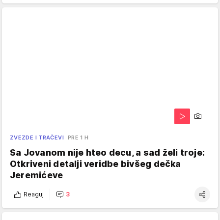
ZVEZDE I TRAČEVI
PRE 1 H
Sa Jovanom nije hteo decu, a sad želi troje:
Otkriveni detalji veridbe bivšeg dečka
Jeremićeve
Reaguj
3