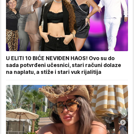
U ELITI 10 BIĆE NEVIĐEN HAOS! Ovo su do
sada potvrđeni učesnici, stari računi dolaze
na naplatu, a stiže i stari vuk rijalitija