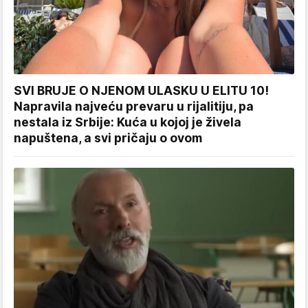
SVI BRUJE O NJENOM ULASKU U ELITU 10!
Napravila najveću prevaru u rijalitiju, pa
nestala iz Srbije: Kuća u kojoj je živela
napuštena, a svi pričaju o ovom