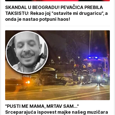
SKANDAL U BEOGRADU! PEVAČICA PREBILA
TAKSISTU: Rekao joj "ostavite mi drugaricu", a
onda je nastao potpuni haos!
"PUSTI ME MAMA, MRTAV SAM..."
Srceparajuća ispovest majke našeg muzičara