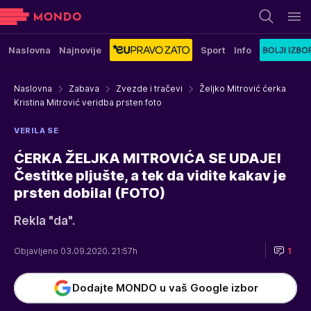
Naslovna
Najnovije
Sport
Info
Naslovna
Zabava
Zvezde i tračevi
Željko Mitrović ćerka
Kristina Mitrović veridba prsten foto
VERILA SE
ĆERKA ŽELJKA MITROVIĆA SE UDAJE!
Čestitke pljušte, a tek da vidite kakav je
prsten dobila! (FOTO)
Rekla "da".
Objavljeno 03.09.2020. 21:57h
1
Dodajte MONDO u vaš Google izbor