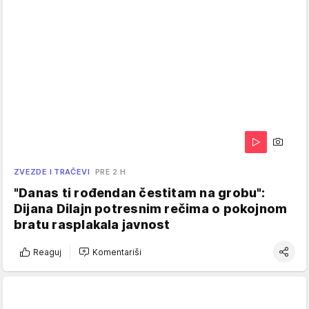
ZVEZDE I TRAČEVI
PRE 2 H
"Danas ti rođendan čestitam na grobu":
Dijana Dilajn potresnim rečima o pokojnom
bratu rasplakala javnost
Reaguj
Komentariši