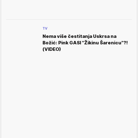
TV
Nema više čestitanja Uskrsa na
Božić: Pink GASI "Žikinu Šarenicu"?!
(VIDEO)