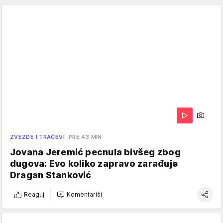
ZVEZDE I TRAČEVI
PRE 43 MIN
Jovana Jeremić pecnula bivšeg zbog
dugova: Evo koliko zapravo zarađuje
Dragan Stanković
Reaguj
Komentariši