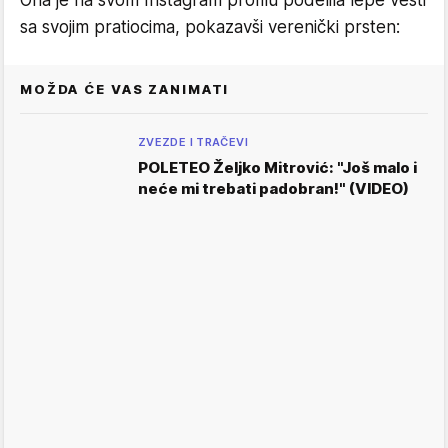
Ona je na svom Instagram profilu podelila lepe vesti
sa svojim pratiocima, pokazavši verenički prsten:
MOŽDA ĆE VAS ZANIMATI
ZVEZDE I TRAČEVI
POLETEO Željko Mitrović: "Još malo i
neće mi trebati padobran!" (VIDEO)