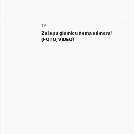
TV
Za lepu glumicu nema odmora!
(FOTO, VIDEO)