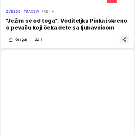
ZVEZDE I TRAČEVI
PRE 1 H
"Ježim se od toga": Voditeljka Pinka iskreno
o pevaču koji čeka dete sa ljubavnicom
Reaguj
1