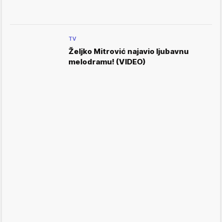
TV
Željko Mitrović najavio ljubavnu
melodramu! (VIDEO)