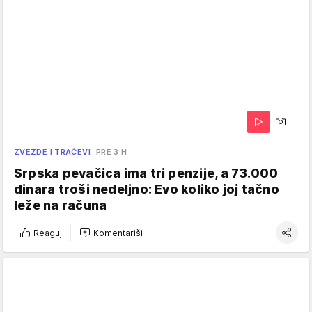
ZVEZDE I TRAČEVI
PRE 3 H
Srpska pevačica ima tri penzije, a 73.000
dinara troši nedeljno: Evo koliko joj tačno
leže na računa
Reaguj
Komentariši