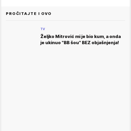
PROČITAJTE I OVO
TV
Željko Mitrović mi je bio kum, a onda
je ukinuo "BB šou" BEZ objašnjenja!