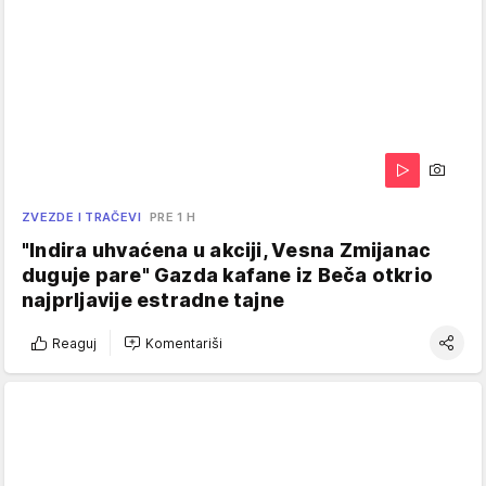
ZVEZDE I TRAČEVI
PRE 1 H
"Indira uhvaćena u akciji, Vesna Zmijanac
duguje pare" Gazda kafane iz Beča otkrio
najprljavije estradne tajne
Reaguj
Komentariši