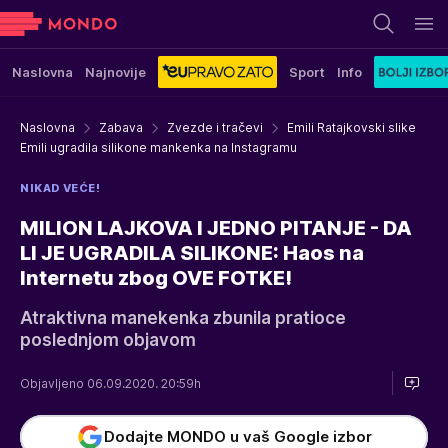
Naslovna
Najnovije
Sport
Info
Naslovna
Zabava
Zvezde i tračevi
Emili Ratajkovski slike
Emili ugradila silikone mankenka na Instagramu
NIKAD VEĆE!
MILION LAJKOVA I JEDNO PITANJE - DA
LI JE UGRADILA SILIKONE: Haos na
Internetu zbog OVE FOTKE!
Atraktivna manekenka zbunila pratioce
poslednjom objavom
Objavljeno 06.09.2020. 20:59h
Dodajte MONDO u vaš Google izbor