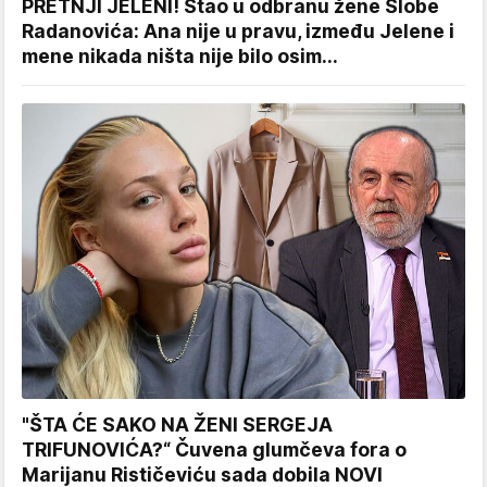
PRETNJI JELENI! Stao u odbranu žene Slobe
Radanovića: Ana nije u pravu, između Jelene i
mene nikada ništa nije bilo osim...
"ŠTA ĆE SAKO NA ŽENI SERGEJA
TRIFUNOVIĆA?“ Čuvena glumčeva fora o
Marijanu Rističeviću sada dobila NOVI