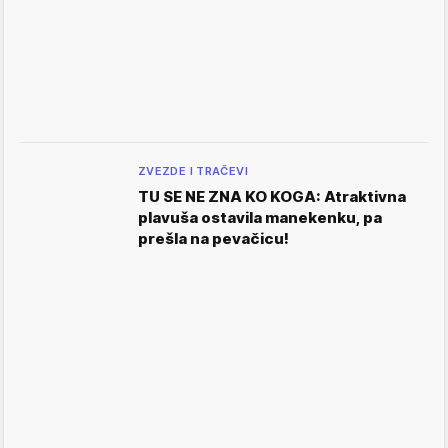
ZVEZDE I TRAČEVI
TU SE NE ZNA KO KOGA: Atraktivna
plavuša ostavila manekenku, pa
prešla na pevačicu!