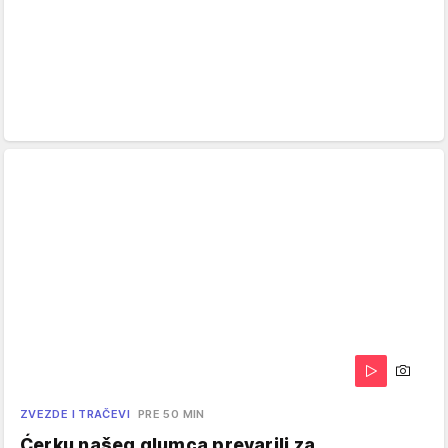
ZVEZDE I TRAČEVI
PRE 50 MIN
Ćerku našeg glumca prevarili za