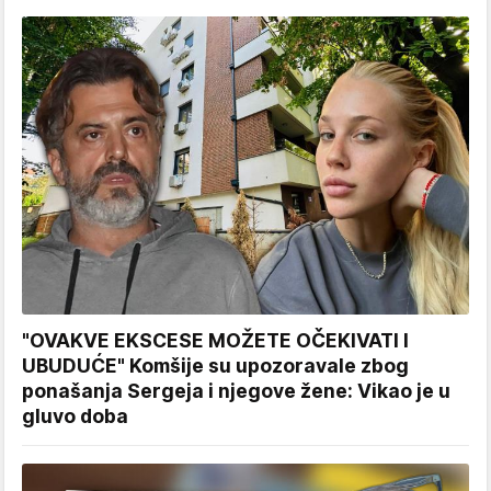
"OVAKVE EKSCESE MOŽETE OČEKIVATI I
UBUDUĆE" Komšije su upozoravale zbog
ponašanja Sergeja i njegove žene: Vikao je u
gluvo doba