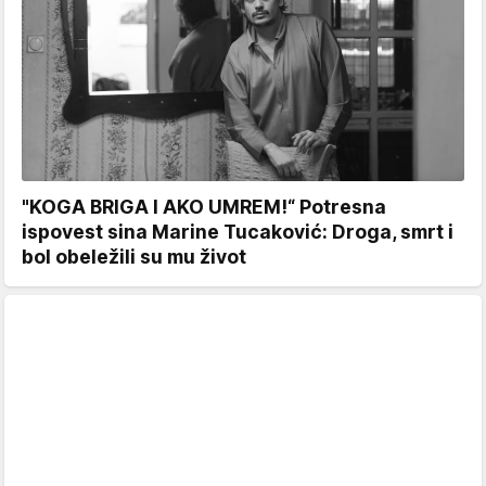
"KOGA BRIGA I AKO UMREM!“ Potresna
ispovest sina Marine Tucaković: Droga, smrt i
bol obeležili su mu život