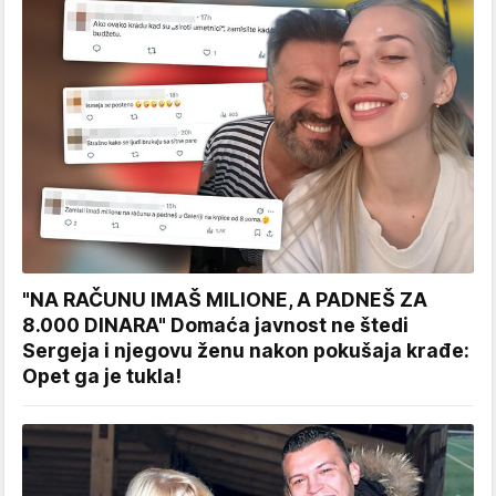
"NA RAČUNU IMAŠ MILIONE, A PADNEŠ ZA
8.000 DINARA" Domaća javnost ne štedi
Sergeja i njegovu ženu nakon pokušaja krađe:
Opet ga je tukla!