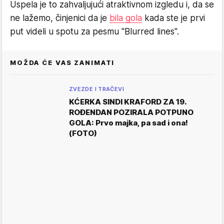
Uspela je to zahvaljujući atraktivnom izgledu i, da se
ne lažemo, činjenici da je
bila gola
kada ste je prvi
put videli u spotu za pesmu "Blurred lines".
MOŽDA ĆE VAS ZANIMATI
ZVEZDE I TRAČEVI
KĆERKA SINDI KRAFORD ZA 19.
ROĐENDAN POZIRALA POTPUNO
GOLA: Prvo majka, pa sad i ona!
(FOTO)