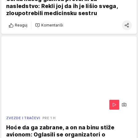
nasledstvo: Rekli joj da ih je lišio svega,
zloupotrebili medicinsku sestru
Reaguj
Komentariši
ZVEZDE I TRAČEVI
PRE 1 H
Hoće da ga zabrane, a on na binu stiže
avionom: Oglasili se organizatori o