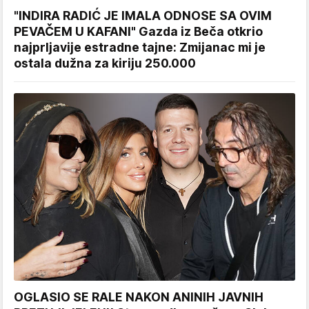
"INDIRA RADIĆ JE IMALA ODNOSE SA OVIM
PEVAČEM U KAFANI" Gazda iz Beča otkrio
najprljavije estradne tajne: Zmijanac mi je
ostala dužna za kiriju 250.000
OGLASIO SE RALE NAKON ANINIH JAVNIH