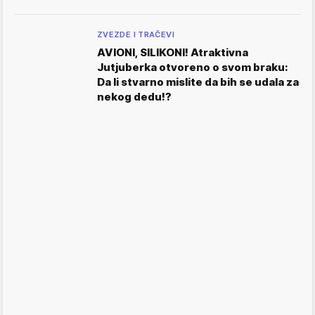
ZVEZDE I TRAČEVI
AVIONI, SILIKONI! Atraktivna
Jutjuberka otvoreno o svom braku:
Da li stvarno mislite da bih se udala za
nekog dedu!?