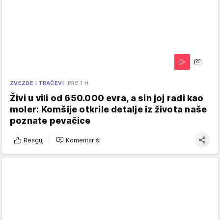
ZVEZDE I TRAČEVI
PRE 1 H
Živi u vili od 650.000 evra, a sin joj radi kao
moler: Komšije otkrile detalje iz života naše
poznate pevačice
Reaguj
Komentariši