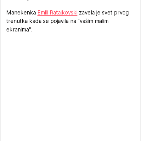
Manekenka
Emili Ratajkovski
zavela je svet prvog
trenutka kada se pojavila na "vašim malim
ekranima".