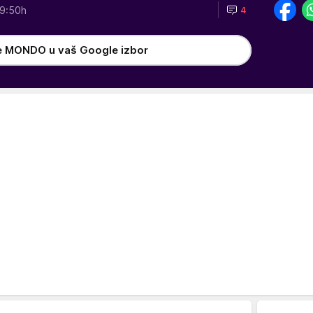
9:50h
4
e MONDO u vaš Google izbor