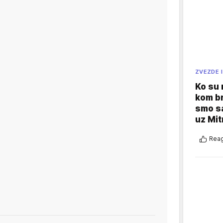
ZVEZDE I
Ko su
kom br
smo sa
uz Mit
Reag