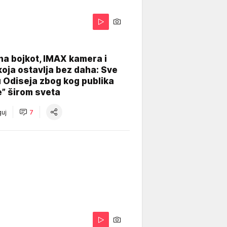
na bojkot, IMAX kamera i
koja ostavlja bez daha: Sve
u Odiseja zbog kog publika
e” širom sveta
uj
7