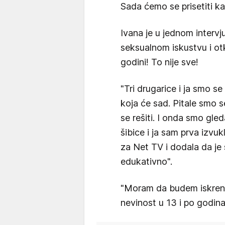
Sada ćemo se prisetiti ka
Ivana je u jednom interv
seksualnom iskustvu i otk
godini! To nije sve!
"Tri drugarice i ja smo se 
koja će sad. Pitale smo s
se rešiti. I onda smo gle
šibice i ja sam prva izvu
za Net TV i dodala da je s
edukativno".
"Moram da budem iskrena,
nevinost u 13 i po godina