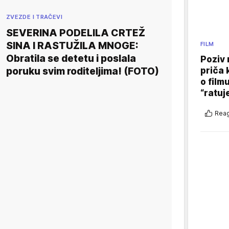
ZVEZDE I TRAČEVI
SEVERINA PODELILA CRTEŽ
SINA I RASTUŽILA MNOGE:
FILM
Obratila se detetu i poslala
Poziv 
poruku svim roditeljima! (FOTO)
priča 
o film
“ratuj
Reag