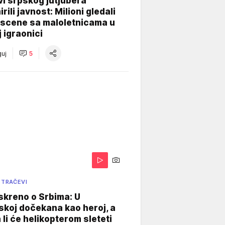
i srpskog jutjubera
rili javnost: Milioni gledali
 scene sa maloletnicama u
j igraonici
uj
5
 TRAČEVI
skreno o Srbima: U
koj dočekana kao heroj, a
 li će helikopterom sleteti