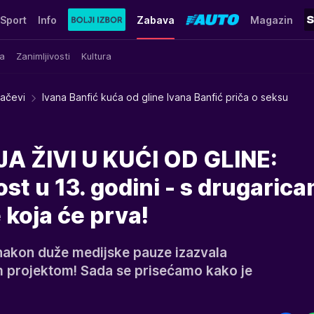
Sport
Info
Zabava
Magazin
a
Zanimljivosti
Kultura
račevi
Ivana Banfić kuća od gline Ivana Banfić priča o seksu
A ŽIVI U KUĆI OD GLINE:
ost u 13. godini - s drugaric
e koja će prva!
 nakon duže medijske pauze izazvala
m projektom! Sada se prisećamo kako je