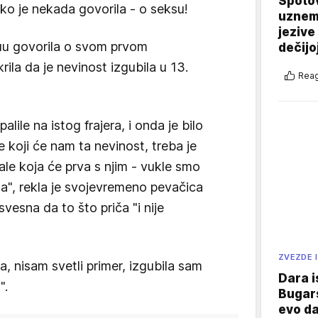
Spotov
ko je nekada govorila - o seksu!
uznemi
jezive
juu govorila o svom prvom
dečijo
rila da je nevinost izgubila u 13.
Reag
palile na istog frajera, i onda je bilo
e koji će nam ta nevinost, treba je
dale koja će prva s njim - vukle smo
kla", rekla je svojevremeno pevačica
vesna da to što priča "i nije
ZVEZDE I
 nisam svetli primer, izgubila sam
Dara i
".
Bugars
evo da