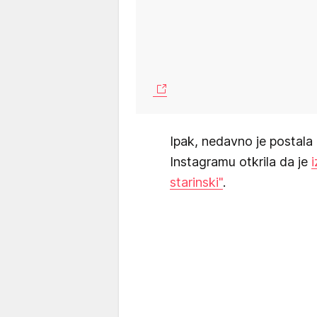
Ipak, nedavno je postala
Instagramu otkrila da je
i
starinski"
.