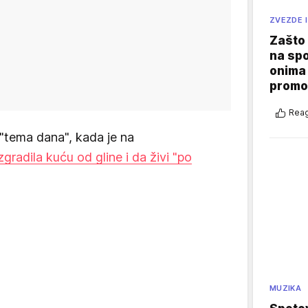
ZVEZDE I
Zašto 
na sp
onima 
promo
Reag
 "tema dana", kada je na
zgradila kuću od gline i da živi "po
MUZIKA