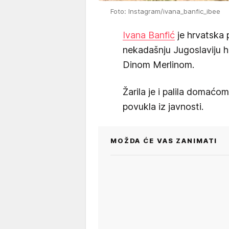
Foto: Instagram/ivana_banfic_ibee
Ivana Banfić
je hrvatska p
nekadašnju Jugoslaviju h
Dinom Merlinom.
Žarila je i palila domać
povukla iz javnosti.
MOŽDA ĆE VAS ZANIMATI