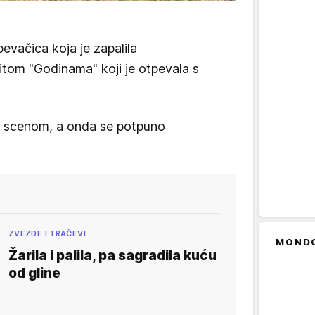
evačica koja je zapalila
itom "Godinama" koji je otpevala s
om scenom, a onda se potpuno
ZVEZDE I TRAČEVI
MOND
Žarila i palila, pa sagradila kuću
od gline