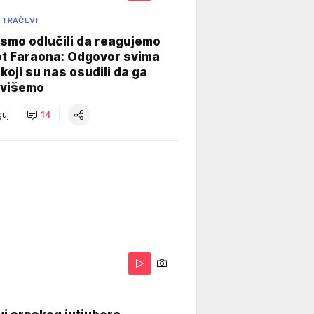
 TRAČEVI
smo odlučili da reagujemo
ot Faraona: Odgovor svima
koji su nas osudili da ga
višemo
uj
14