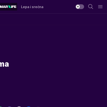
Lepa i srećna
ama