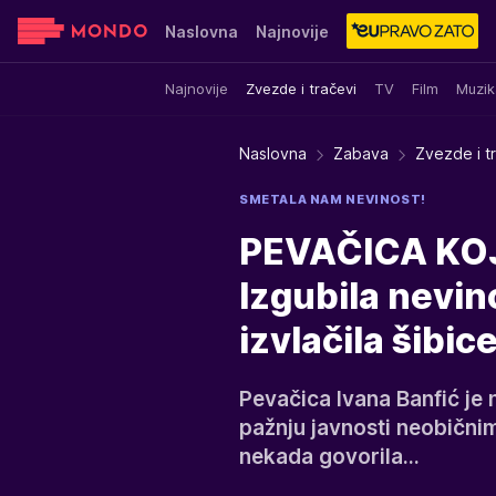
Naslovna
Najnovije
Najnovije
Zvezde i tračevi
TV
Film
Muzik
Sensa
Stvar ukusa
Yumama
Naslovna
Zabava
Zvezde i t
SMETALA NAM NEVINOST!
PEVAČICA KOJ
Izgubila nevin
izvlačila šibic
Pevačica Ivana Banfić je
pažnju javnosti neobični
nekada govorila...