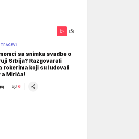
 TRAČEVI
 momci sa snimka svadbe o
uji Srbija? Razgovarali
 rokerima koji su ludovali
ra Mirića!
uj
6