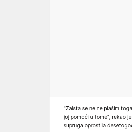
"Zaista se ne ne plašim toga
joj pomoći u tome", rekao je 
supruga oprostila desetogodi