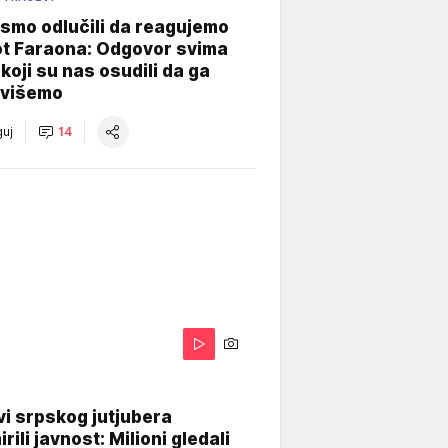
smo odlučili da reagujemo
ot Faraona: Odgovor svima
koji su nas osudili da ga
višemo
uj
14
i srpskog jutjubera
rili javnost: Milioni gledali