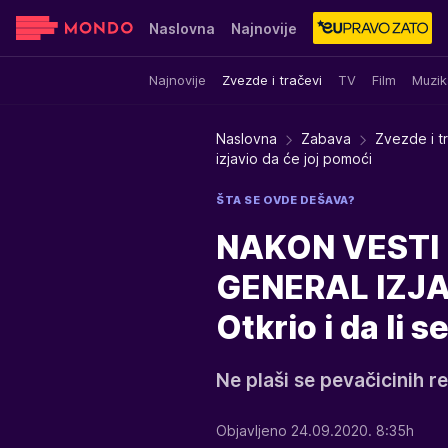
Naslovna
Najnovije
Najnovije
Zvezde i tračevi
TV
Film
Muzik
Sensa
Stvar ukusa
Yumama
Naslovna
Zabava
Zvezde i t
izjavio da će joj pomoći
ŠTA SE OVDE DEŠAVA?
NAKON VESTI
GENERAL IZJA
Otkrio i da li
Ne plaši se pevačicinih re
Objavljeno 24.09.2020. 8:35h