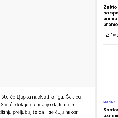
Zašto 
na sp
onima 
promo
Reag
 što će Ljupka napisati knjigu. Čak ću
MUZIKA
Simić, dok je na pitanje da li mu je
Spotov
šnju preljubu, te da li se čuju nakon
uznemi