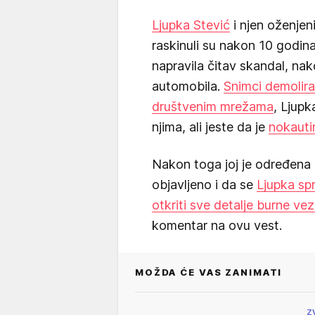
Ljupka Stević
i njen oženjen
raskinuli su nakon 10 godina
napravila čitav skandal, nak
automobila.
Snimci demolira
društvenim mrežama
, Ljupk
njima, ali jeste da je
nokautir
Nakon toga joj je određen
objavljeno i da se
Ljupka sp
otkriti sve detalje burne v
komentar na ovu vest.
MOŽDA ĆE VAS ZANIMATI
Z