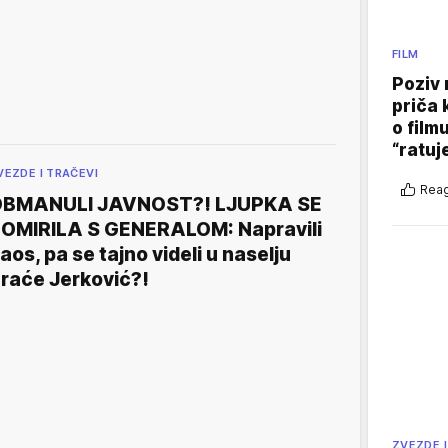
FILM
Poziv 
priča 
o film
“ratuj
VEZDE I TRAČEVI
Reag
BMANULI JAVNOST?! LJUPKA SE
OMIRILA S GENERALOM: Napravili
aos, pa se tajno videli u naselju
raće Jerković?!
ZVEZDE I