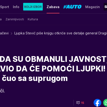
Sport
Info
Zabava
Magazin
a
Zanimljivosti
Kultura
račevi
Ljupka Stević piše knjigu otkriće sve detalje general Dragi
 DA SU OBMANULI JAVNOST
VIO DA ĆE POMOĆI LJUPKI!
 se čuo sa suprugom
či.
15