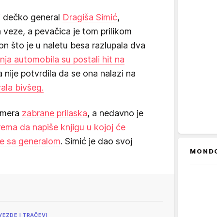
i dečko general
Dragiša Simić
,
 veze, a pevačica je tom prilikom
on što je u naletu besa razlupala dva
nja automobila su postali hit na
a nije potvrdila da se ona nalazi na
ala bivšeg.
a mera
zabrane prilaska
, a nedavno je
rema da napiše knjigu u kojoj će
eze sa generalom
. Simić je dao svoj
MOND
VEZDE I TRAČEVI