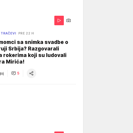
 TRAČEVI
PRE 22 H
 momci sa snimka svadbe o
uji Srbija? Razgovarali
 rokerima koji su ludovali
ra Mirića!
uj
5