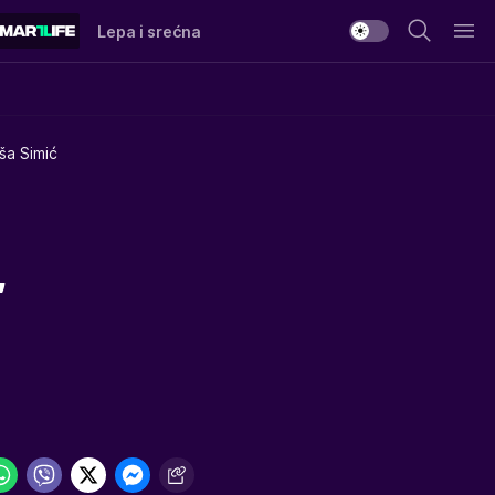
Lepa i srećna
ša Simić
,