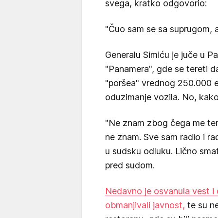
svega, kratko odgovorio:
"Čuo sam se sa suprugom, ali
Generalu Simiću je juče u Pa
"Panamera", gde se tereti d
"poršea" vrednog 250.000 ev
oduzimanje vozila. No, kako 
"Ne znam zbog čega me teret
ne znam. Sve sam radio i r
u sudsku odluku. Lično smatr
pred sudom.
Nedavno je osvanula vest i 
obmanjivali javnost,
te su n