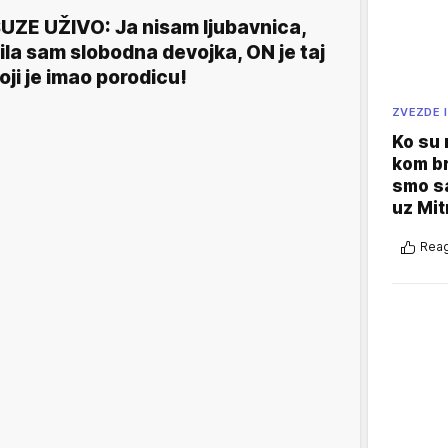
UZE UŽIVO: Ja nisam ljubavnica,
ila sam slobodna devojka, ON je taj
oji je imao porodicu!
ZVEZDE I
Ko su
kom br
smo sa
uz Mit
Reag