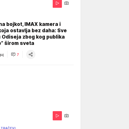
na bojkot, IMAX kamera i
koja ostavlja bez daha: Sve
u Odiseja zbog kog publika
e” širom sveta
uj
7
 TRAČEVI