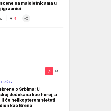
 scene sa maloletnicama u
j igraonici
uj
5
 TRAČEVI
skreno o Srbima: U
koj dočekana kao heroj, a
 li će helikopterom sleteti
dion kao Brena