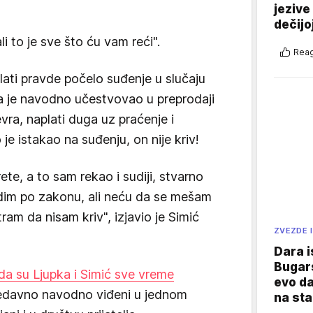
jezive
dečijo
 to je sve što ću vam reći".
Reag
lati pravde počelo suđenje u slučaju
a je navodno učestvovao u preprodaji
ra, naplati duga uz praćenje i
je istakao na suđenju, on nije kriv!
e, a to sam rekao i sudiji, stvarno
adim po zakonu, ali neću da se mešam
am da nisam kriv", izjavio je Simić
ZVEZDE I
Dara i
Bugars
da su Ljupka i Simić sve vreme
evo da
edavno navodno viđeni u jednom
na sta