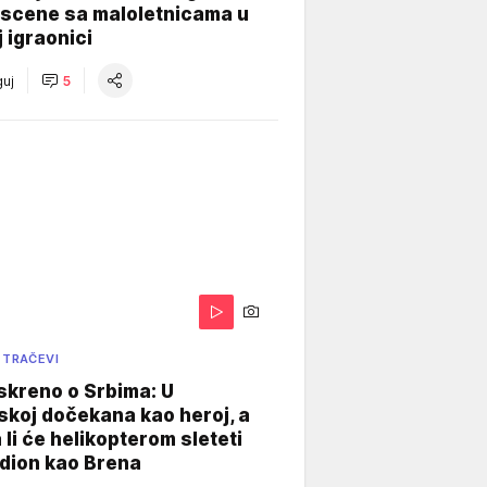
 scene sa maloletnicama u
j igraonici
uj
5
 TRAČEVI
skreno o Srbima: U
koj dočekana kao heroj, a
 li će helikopterom sleteti
dion kao Brena