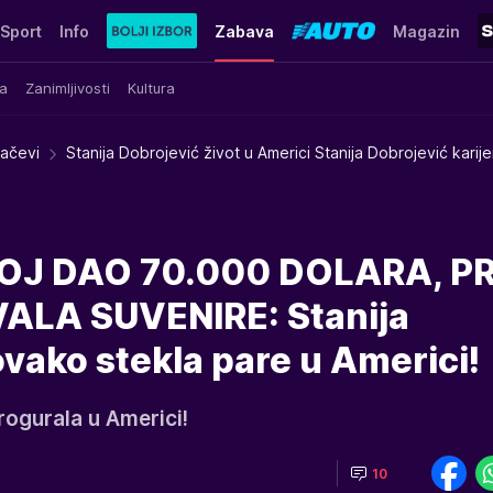
Sport
Info
Zabava
Magazin
a
Zanimljivosti
Kultura
račevi
Stanija Dobrojević život u Americi Stanija Dobrojević karij
OJ DAO 70.000 DOLARA, P
LA SUVENIRE: Stanija
ovako stekla pare u Americi!
progurala u Americi!
10