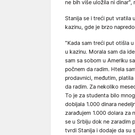
ne bih više uložila ni dinar", r
Stanija se i treći put vratila
kazinu, gde je brzo napredo
"Kada sam treći put otišla u
u kazinu. Morala sam da ide
sam sa sobom u Ameriku sa
počnem da radim. Htela sa
prodavnici, međutim, platila
da radim. Za nekoliko mesec
To je za studenta bilo mnog
dobijala 1.000 dinara nedel
zarađujem 1.000 dolara za 
se u Srbiju dok ne zaradim pr
tvrdi Stanija i dodaje da su