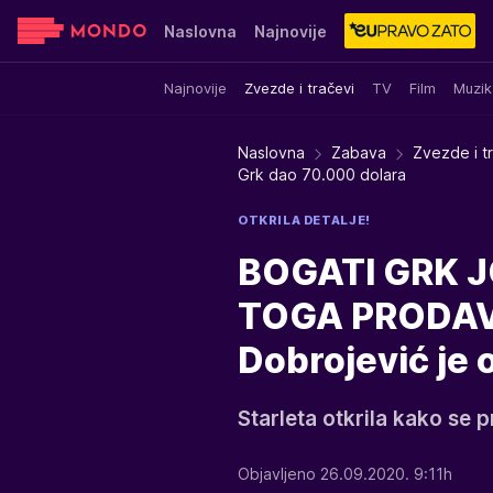
Naslovna
Najnovije
Najnovije
Zvezde i tračevi
TV
Film
Muzik
Sensa
Stvar ukusa
Yumama
Naslovna
Zabava
Zvezde i t
Grk dao 70.000 dolara
OTKRILA DETALJE!
BOGATI GRK J
TOGA PRODAVA
Dobrojević je 
Starleta otkrila kako se 
Objavljeno 26.09.2020. 9:11h