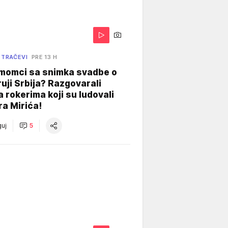
 TRAČEVI
PRE 13 H
 momci sa snimka svadbe o
uji Srbija? Razgovarali
 rokerima koji su ludovali
ra Mirića!
uj
5