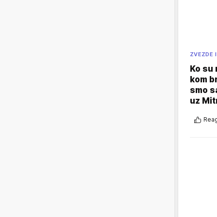
ZVEZDE I
Ko su
kom br
smo sa
uz Mit
Reag