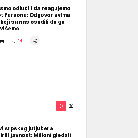
smo odlučili da reagujemo
ot Faraona: Odgovor svima
koji su nas osudili da ga
višemo
uj
14
i srpskog jutjubera
rili javnost: Milioni gledali