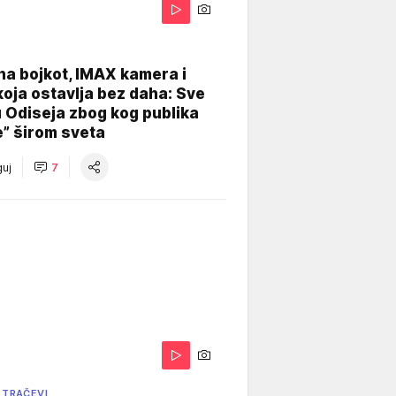
na bojkot, IMAX kamera i
koja ostavlja bez daha: Sve
u Odiseja zbog kog publika
e” širom sveta
uj
7
 TRAČEVI