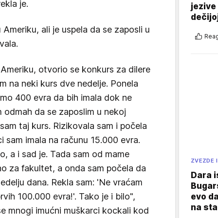
ekla je.
jezive
dečijo
 u Ameriku, ali je uspela da se zaposli u
Reag
vala.
 Ameriku, otvorio se konkurs za dilere
m na neki kurs dve nedelje. Ponela
mo 400 evra da bih imala dok ne
m odmah da se zaposlim u nekoj
 sam taj kurs. Rizikovala sam i počela
i sam imala na računu 15.000 evra.
o, a i sad je. Tada sam od mame
ZVEZDE I
jno za fakultet, a onda sam počela da
Dara i
nedelju dana. Rekla sam: 'Ne vraćam
Bugars
vih 100.000 evra!'. Tako je i bilo",
evo da
na sta
 se mnogi imućni muškarci kockali kod