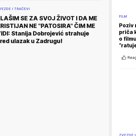
VEZDE I TRAČEVI
FILM
LAŠIM SE ZA SVOJ ŽIVOT I DA ME
RISTIJAN NE "PATOSIRA" ČIM ME
Poziv 
priča 
IDI: Stanija Dobrojević strahuje
o film
red ulazak u Zadrugu!
“ratuj
Reag
ZVEZDE I