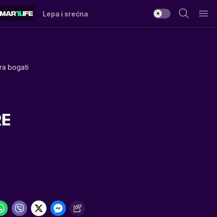
Lepa i srećna
era bogati
RE