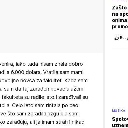
Zašto 
na sp
onima 
promo
Reag
venira, iako tada nisam znala dobro
adila 6.000 dolara. Vratila sam mami
e dovoljno novca za fakultet. Kada sam
la sam da taj zarađen novac ulažem
akulteta su radile isto i zarađivali su
ubila. Celo leto sam rintala po ceo
MUZIKA
sve što sam zaradila, izgubila sam.
Spotov
ako zarađuju, ali ja imam strah i nikad
uznemi