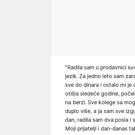
"Radila sam u prodavnici su
jezik. Za jedno leto sam zar
sve do dinara i ostalo mi j
otišla sledeće godine, poče
na berzi. Sve kolege sa mog f
duplo više, a ja sam sve izg
dan, radila sam dva posla i 
Moji prijatelji i dan-danas t