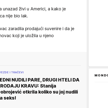
unazad živi u Americi, a kako je
a nije bio lak.
ovac zaradila prodajući suvenire i da je
novac koji je uložila u njeno
VEZDE I TRAČEVI
MOND
EDNI NUDILI PARE, DRUGI HTELI DA
RODAJU KRAVU: Stanija
obrojević otkrila koliko su joj nudili
a seks!