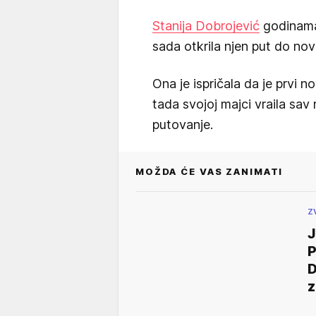
Stanija Dobrojević
godinama 
sada otkrila njen put do novc
Ona je ispričala da je prvi n
tada svojoj majci vraila sav 
putovanje.
MOŽDA ĆE VAS ZANIMATI
Z
J
P
D
z