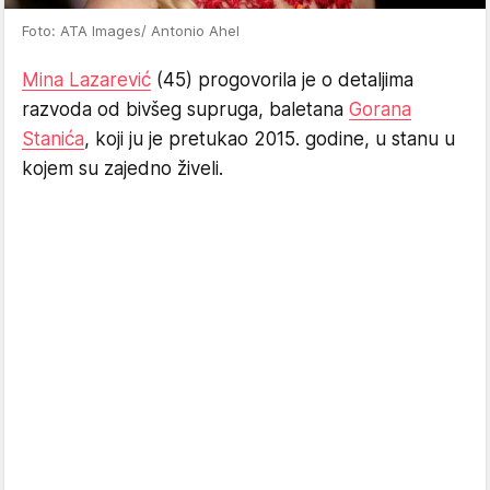
Foto: ATA Images/ Antonio Ahel
Mina Lazarević
(45) progovorila je o detaljima
razvoda od bivšeg supruga, baletana
Gorana
Stanića
, koji ju je pretukao 2015. godine, u stanu u
kojem su zajedno živeli.