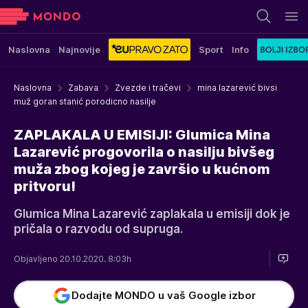
Naslovna
Najnovije
Sport
Info
Naslovna
Zabava
Zvezde i tračevi
mina lazarević bivsi
muž goran stanić porodicno nasilje
ZAPLAKALA U EMISIJI: Glumica Mina
Lazarević progovorila o nasilju bivšeg
muža zbog kojeg je završio u kućnom
pritvoru!
Glumica Mina Lazarević zaplakala u emisiji dok je
pričala o razvodu od supruga.
Objavljeno 20.10.2020. 8:03h
Dodajte MONDO u vaš Google izbor