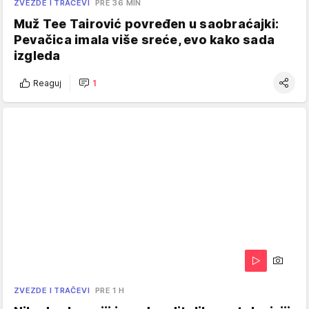
ZVEZDE I TRAČEVI
PRE 36 MIN
Muž Tee Tairović povređen u saobraćajki:
Pevačica imala više sreće, evo kako sada
izgleda
Reaguj
1
ZVEZDE I TRAČEVI
PRE 1 H