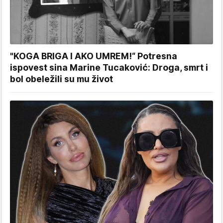
"KOGA BRIGA I AKO UMREM!“ Potresna
ispovest sina Marine Tucaković: Droga, smrt i
bol obeležili su mu život