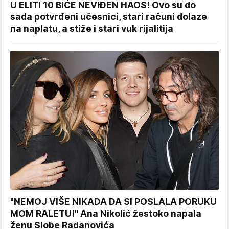
U ELITI 10 BIĆE NEVIĐEN HAOS! Ovo su do
sada potvrđeni učesnici, stari računi dolaze
na naplatu, a stiže i stari vuk rijalitija
"NEMOJ VIŠE NIKADA DA SI POSLALA PORUKU
MOM RALETU!" Ana Nikolić žestoko napala
ženu Slobe Radanovića