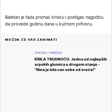
Baletan je tada priznao krivicu i postigao nagodbu
da provede godinu dana u kućnom pritvoru.
MOŽDA ĆE VAS ZANIMATI
ZVEZDE I TRAČEVI
KRILA TRUDNOĆU: Jedna od najlepših
srpskih glumica u drugom stanju -
"Nina je bila van sebe od sreće!"