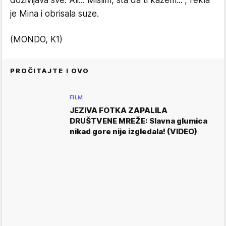
doživljava sve. Ali... Mislim, šta da ti kažem...", rekla
je Mina i obrisala suze.
(MONDO, K1)
PROČITAJTE I OVO
FILM
JEZIVA FOTKA ZAPALILA
DRUŠTVENE MREŽE: Slavna glumica
nikad gore nije izgledala! (VIDEO)