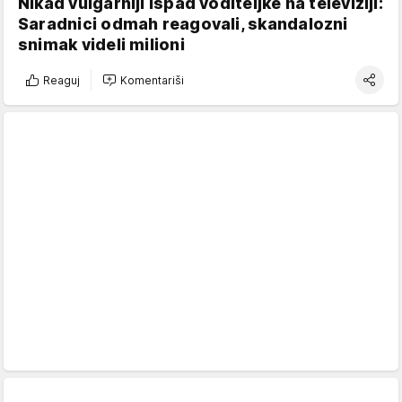
Nikad vulgarniji ispad voditeljke na televiziji:
Saradnici odmah reagovali, skandalozni
snimak videli milioni
Reaguj
Komentariši