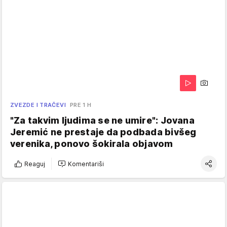
ZVEZDE I TRAČEVI
PRE 1 H
"Za takvim ljudima se ne umire": Jovana
Jeremić ne prestaje da podbada bivšeg
verenika, ponovo šokirala objavom
Reaguj
Komentariši