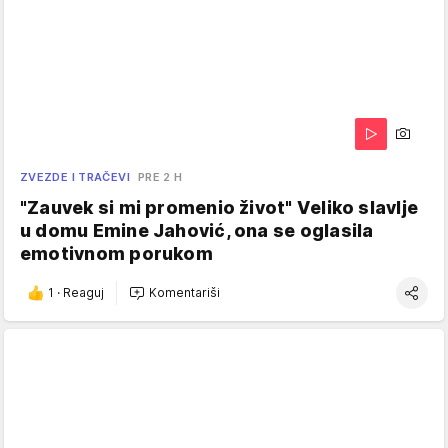
ZVEZDE I TRAČEVI
PRE 2 H
"Zauvek si mi promenio život" Veliko slavlje
u domu Emine Jahović, ona se oglasila
emotivnom porukom
1
·
Reaguj
Komentariši