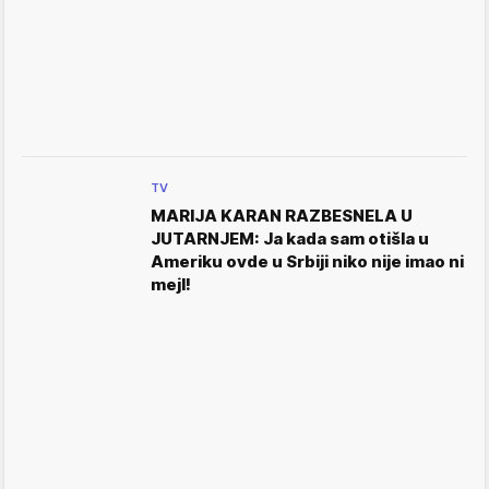
TV
MARIJA KARAN RAZBESNELA U
JUTARNJEM: Ja kada sam otišla u
Ameriku ovde u Srbiji niko nije imao ni
mejl!