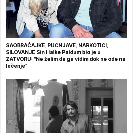
SAOBRAĆAJKE, PUCNJAVE, NARKOTICI,
SILOVANJE Sin Halke Paldum bio je u
ZATVORU: "Ne želim da ga vidim dok ne ode na
lečenje"