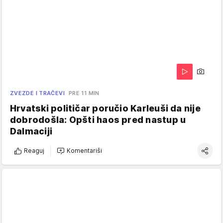
ZVEZDE I TRAČEVI
PRE 11 MIN
Hrvatski političar poručio Karleuši da nije
dobrodošla: Opšti haos pred nastup u
Dalmaciji
Reaguj
Komentariši