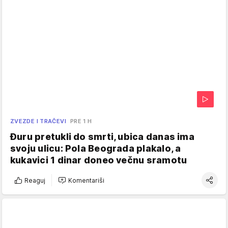
ZVEZDE I TRAČEVI
PRE 1 H
Đuru pretukli do smrti, ubica danas ima
svoju ulicu: Pola Beograda plakalo, a
kukavici 1 dinar doneo večnu sramotu
Reaguj
Komentariši