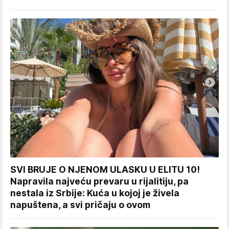
SVI BRUJE O NJENOM ULASKU U ELITU 10!
Napravila najveću prevaru u rijalitiju, pa
nestala iz Srbije: Kuća u kojoj je živela
napuštena, a svi pričaju o ovom