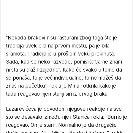
"Nekada brakovi nisu rasturani zbog toga što je
tradicija uvek bila na prvom mestu, pa je bila
sramota. Tradicija je u prošlom veku prekinuta.
Sada, kad se neko razvede, pomisliš: "Ja ne znam
ni šta su tražili zajedno". Kako će svako u tome da
se ponaša, to je već individualno, to ne možeš da
znaš na početku", rekla je Mina i otkrila kako je
tada reagovao njen stariji sin iz prvog braka.
Lazarevićeva je povodom njegove reakcije na sve
što se dešavalo između nje i Stanića rekla: "Burno je
reagovao. On je stariji. Normalno je da drugačije