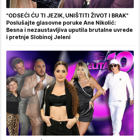
"ODSEĆI ĆU TI JEZIK, UNIŠTITI ŽIVOT I BRAK"
Poslušajte glasovne poruke Ane Nikolić:
Besna i nezaustavljiva uputila brutalne uvrede
i pretnje Slobinoj Jeleni