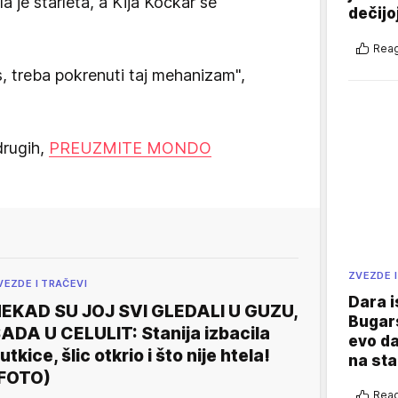
a je starleta, a Kija Kockar se
dečijo
Reag
s, treba pokrenuti taj mehanizam",
drugih,
PREUZMITE MONDO
ZVEZDE I
VEZDE I TRAČEVI
Dara i
EKAD SU JOJ SVI GLEDALI U GUZU,
Bugars
ADA U CELULIT: Stanija izbacila
evo da
utkice, šlic otkrio i što nije htela!
na sta
FOTO)
Reag