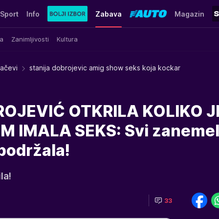
Sport
Info
Zabava
Magazin
a
Zanimljivosti
Kultura
račevi
stanija dobrojevic amig show seks koja kockar
OJEVIĆ OTKRILA KOLIKO J
 IMALA SEKS: Svi zanemel
 podržala!
la!
33