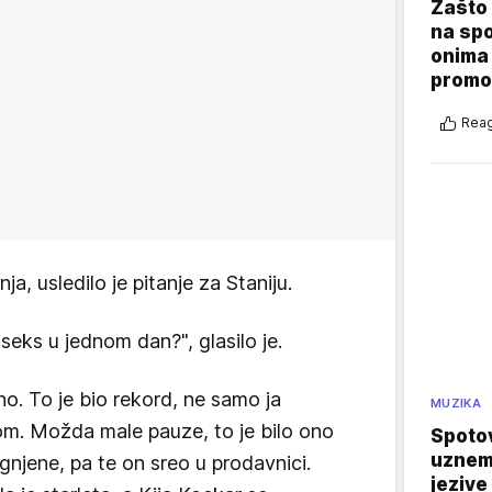
Zašto 
na sp
onima 
promo
Reag
ja, usledilo je pitanje za Staniju.
 seks u jednom dan?", glasilo je.
o. To je bio rekord, ne samo ja
MUZIKA
m. Možda male pauze, to je bilo ono
Spotov
uznemi
njene, pa te on sreo u prodavnici.
jezive