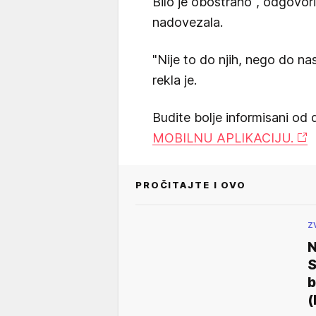
Bilo je obostrano", odgovoril
nadovezala.
"Nije to do njih, nego do na
rekla je.
Budite bolje informisani od 
MOBILNU APLIKACIJU.
PROČITAJTE I OVO
Z
N
S
b
(