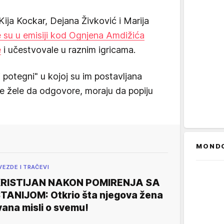
 Kija Kockar, Dejana Živković i Marija
 su u emisiji kod Ognjena Amdižića
e
i učestvovale u raznim igricama.
i potegni" u kojoj su im postavljana
 ne žele da odgovore, moraju da popiju
MOND
VEZDE I TRAČEVI
RISTIJAN NAKON POMIRENJA SA
TANIJOM: Otkrio šta njegova žena
vana misli o svemu!