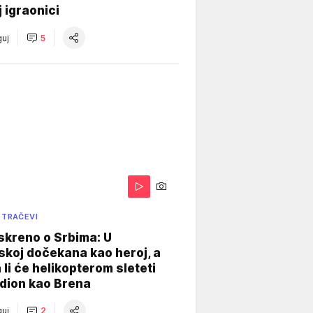
j igraonici
uj
5
 TRAČEVI
skreno o Srbima: U
koj dočekana kao heroj, a
 li će helikopterom sleteti
dion kao Brena
uj
2