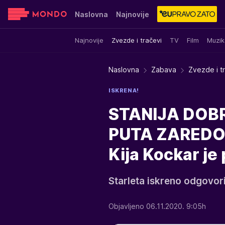
Naslovna
Najnovije
Najnovije
Zvezde i tračevi
TV
Film
Muzik
Sensa
Stvar ukusa
Yumama
Naslovna
Zabava
Zvezde i t
ISKRENA!
STANIJA DOBR
PUTA ZAREDOM
Kija Kockar je
Starleta iskreno odgovori
Objavljeno 06.11.2020. 9:05h