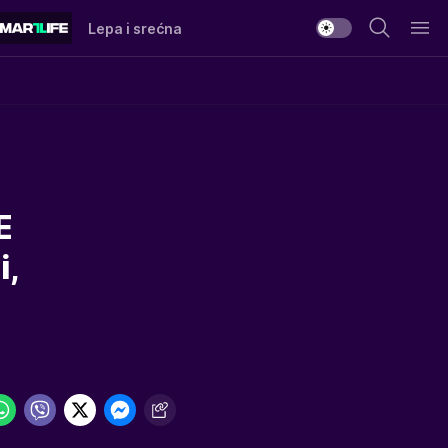
Lepa i srećna
E
i,