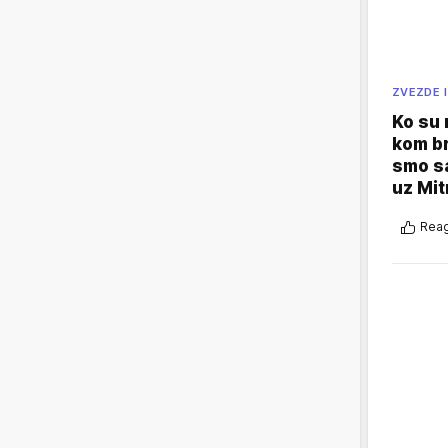
ZVEZDE I
Ko su
kom br
smo sa
uz Mit
Reag