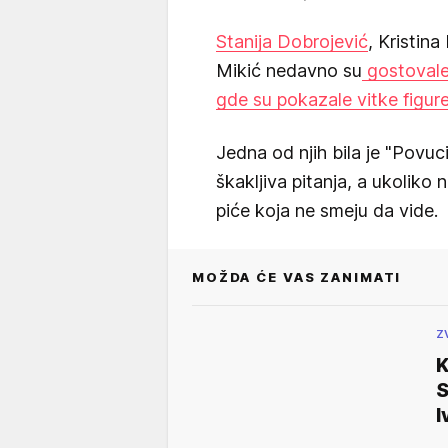
Stanija Dobrojević
, Kristina
Mikić nedavno su
gostovale
gde su pokazale vitke figur
Jedna od njih bila je "Povuc
škakljiva pitanja, a ukoliko
piće koja ne smeju da vide.
MOŽDA ĆE VAS ZANIMATI
Z
K
S
I