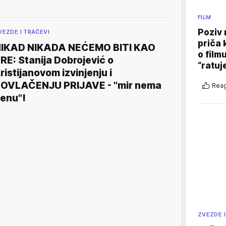
FILM
Poziv 
VEZDE I TRAČEVI
priča 
IKAD NIKADA NEĆEMO BITI KAO
o film
RE: Stanija Dobrojević o
“ratuj
ristijanovom izvinjenju i
OVLAČENJU PRIJAVE - "mir nema
Reag
enu"!
ZVEZDE I