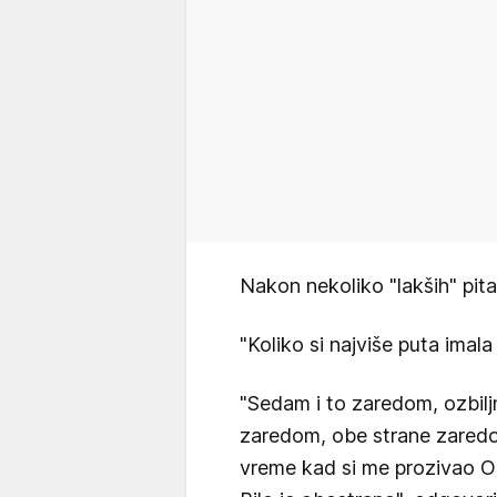
Nakon nekoliko "lakših" pitan
"Koliko si najviše puta imala
"Sedam i to zaredom, ozbiljn
zaredom, obe strane zaredo
vreme kad si me prozivao Og