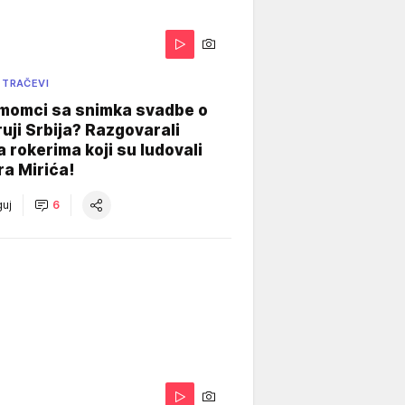
 TRAČEVI
 momci sa snimka svadbe o
uji Srbija? Razgovarali
 rokerima koji su ludovali
ra Mirića!
uj
6