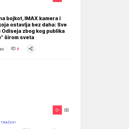
na bojkot, IMAX kamera i
koja ostavlja bez daha: Sve
u Odiseja zbog kog publika
e” širom sveta
uj
8
 TRAČEVI