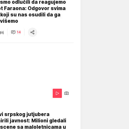
smo odlučili da reagujemo
ot Faraona: Odgovor svima
koji su nas osudili da ga
višemo
uj
14
i srpskog jutjubera
rili javnost: Milioni gledali
 scene sa maloletnicama u