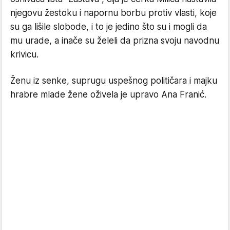
njegovu žestoku i napornu borbu protiv vlasti, koje
su ga lišile slobode, i to je jedino što su i mogli da
mu urade, a inače su želeli da prizna svoju navodnu
krivicu.
Ženu iz senke, suprugu uspešnog političara i majku
hrabre mlade žene oživela je upravo Ana Franić.