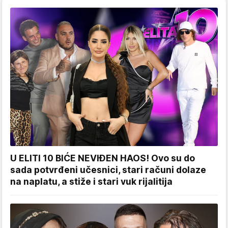
U ELITI 10 BIĆE NEVIĐEN HAOS! Ovo su do
sada potvrđeni učesnici, stari računi dolaze
na naplatu, a stiže i stari vuk rijalitija