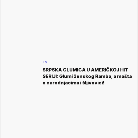
TV
SRPSKA GLUMICA U AMERIČKOJ HIT
SERIJI: Glumi ženskog Ramba, a mašta
o narodnjacima i šljivovici!