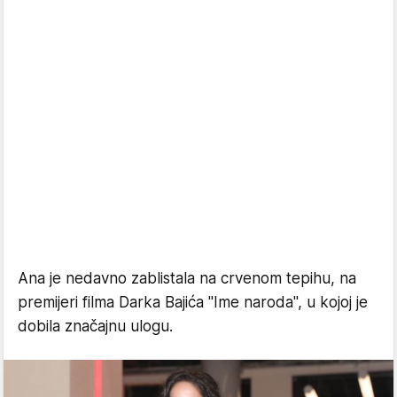
Ana je nedavno zablistala na crvenom tepihu, na
premijeri filma Darka Bajića "Ime naroda", u kojoj je
dobila značajnu ulogu.