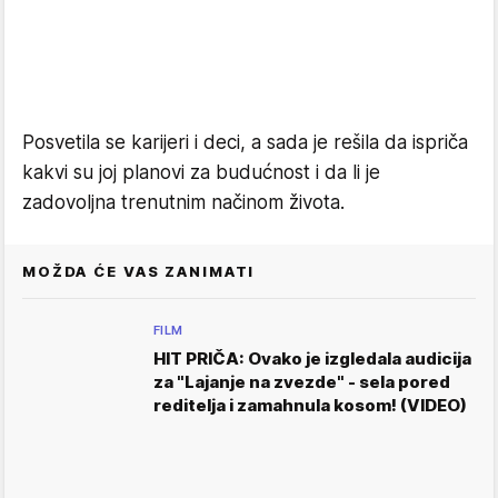
Posvetila se karijeri i deci, a sada je rešila da ispriča
kakvi su joj planovi za budućnost i da li je
zadovoljna trenutnim načinom života.
MOŽDA ĆE VAS ZANIMATI
FILM
HIT PRIČA: Ovako je izgledala audicija
za "Lajanje na zvezde" - sela pored
reditelja i zamahnula kosom! (VIDEO)