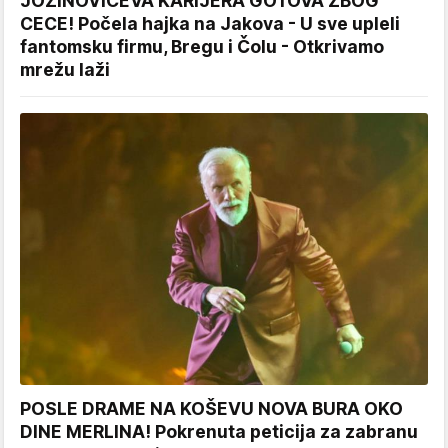
JOZINOVIĆEVA KARIJERA GOTOVA ZBOG
CECE! Počela hajka na Jakova - U sve upleli
fantomsku firmu, Bregu i Čolu - Otkrivamo
mrežu laži
POSLE DRAME NA KOŠEVU NOVA BURA OKO
DINE MERLINA! Pokrenuta peticija za zabranu