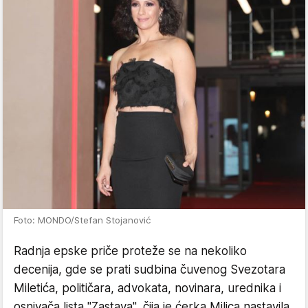
Foto: MONDO/Stefan Stojanović
Radnja epske priče proteže se na nekoliko
decenija, gde se prati sudbina čuvenog Svezotara
Miletića, političara, advokata, novinara, urednika i
osnivača lista "Zastava", čija je ćerka Milica nastavila