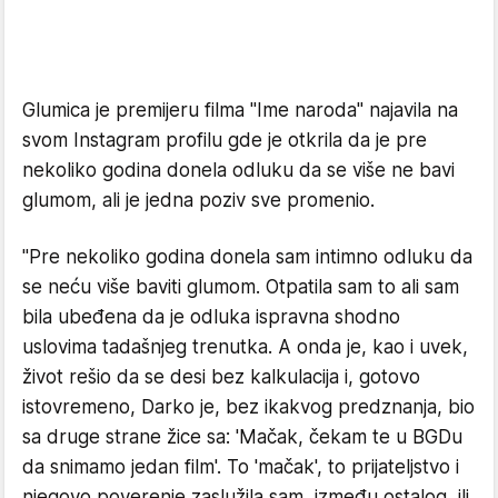
Glumica je premijeru filma "Ime naroda" najavila na
svom Instagram profilu gde je otkrila da je pre
nekoliko godina donela odluku da se više ne bavi
glumom, ali je jedna poziv sve promenio.
"Pre nekoliko godina donela sam intimno odluku da
se neću više baviti glumom. Otpatila sam to ali sam
bila ubeđena da je odluka ispravna shodno
uslovima tadašnjeg trenutka. A onda je, kao i uvek,
život rešio da se desi bez kalkulacija i, gotovo
istovremeno, Darko je, bez ikakvog predznanja, bio
sa druge strane žice sa: 'Mačak, čekam te u BGDu
da snimamo jedan film'. To 'mačak', to prijateljstvo i
njegovo poverenje zaslužila sam, između ostalog, ili