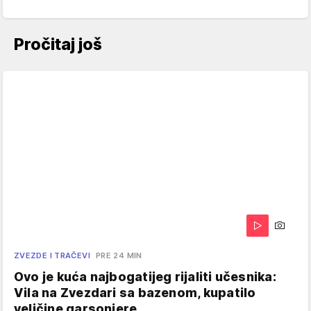
Pročitaj još
ZVEZDE I TRAČEVI
PRE 24 MIN
Ovo je kuća najbogatijeg rijaliti učesnika:
Vila na Zvezdari sa bazenom, kupatilo
veličine garsonjere