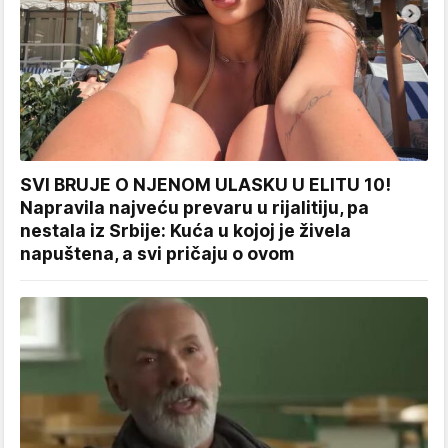
SVI BRUJE O NJENOM ULASKU U ELITU 10!
Napravila najveću prevaru u rijalitiju, pa
nestala iz Srbije: Kuća u kojoj je živela
napuštena, a svi pričaju o ovom