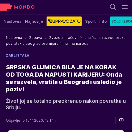
Naslovna
Najnovije
Sport
Info
Naslovna
Zabava
Zvezde i tračevi
ana franic razvod braka
povratak u beograd premijera filma ime naroda
ZABLISTALA
SRPSKA GLUMICA BILA JE NA KORAK
OD TOGA DA NAPUSTI KARIJERU: Onda
se razvela, vratila u Beograd i usledio je
poziv!
Život joj se totalno preokrenuo nakon povratka u
Srbiju.
Objavljeno 15.11.2020. 12:14h