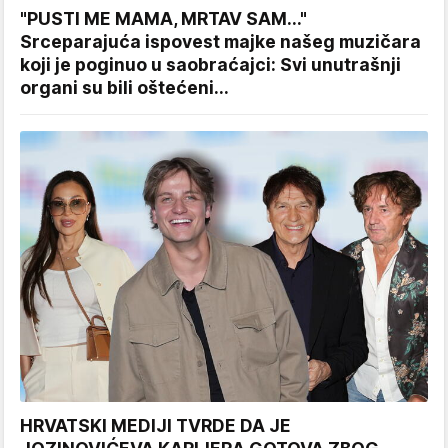
"PUSTI ME MAMA, MRTAV SAM..."
Srceparajuća ispovest majke našeg muzičara
koji je poginuo u saobraćajci: Svi unutrašnji
organi su bili oštećeni...
HRVATSKI MEDIJI TVRDE DA JE