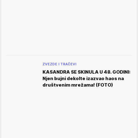
ZVEZDE I TRAČEVI
KASANDRA SE SKINULA U 48. GODINI:
Njen bujni dekolte izazvao haos na
društvenim mrežama! (FOTO)