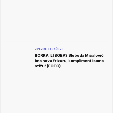
ZVEZDE I TRAČEVI
BORKA ILI BOBA? Sloboda Mićalović
ima novu frizuru, komplimenti samo
stižu! (FOTO)