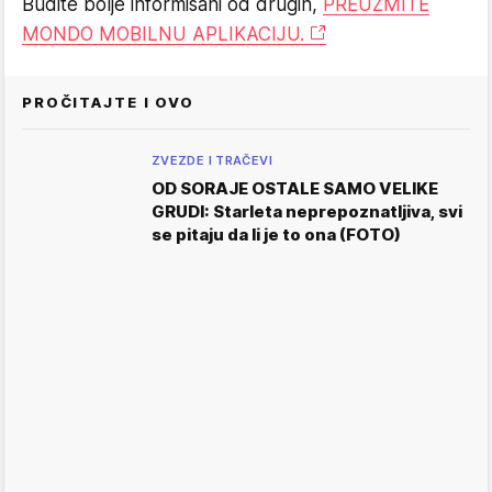
Budite bolje informisani od drugih,
PREUZMITE
MONDO MOBILNU APLIKACIJU.
PROČITAJTE I OVO
ZVEZDE I TRAČEVI
OD SORAJE OSTALE SAMO VELIKE
GRUDI: Starleta neprepoznatljiva, svi
se pitaju da li je to ona (FOTO)