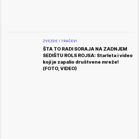
ZVEZDE I TRAČEVI
ŠTA TO RADI SORAJA NA ZADNJEM
SEDIŠTU ROLS ROJSA: Starleta i video
koji je zapalio društvene mreže!
(FOTO, VIDEO)