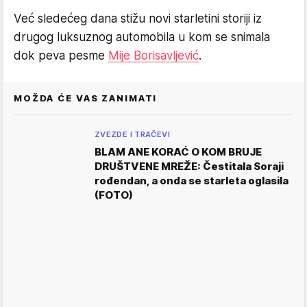
Već sledećeg dana stižu novi starletini storiji iz
drugog luksuznog automobila u kom se snimala
dok peva pesme
Mije Borisavljević
.
MOŽDA ĆE VAS ZANIMATI
ZVEZDE I TRAČEVI
BLAM ANE KORAĆ O KOM BRUJE
DRUŠTVENE MREŽE: Čestitala Soraji
rođendan, a onda se starleta oglasila
(FOTO)