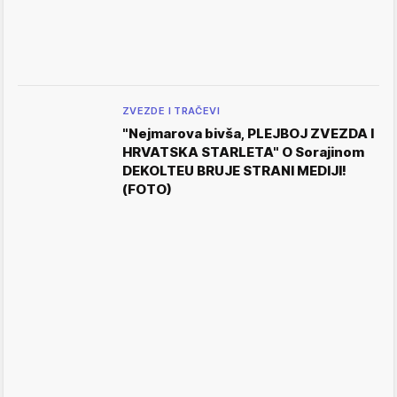
ZVEZDE I TRAČEVI
"Nejmarova bivša, PLEJBOJ ZVEZDA I
HRVATSKA STARLETA" O Sorajinom
DEKOLTEU BRUJE STRANI MEDIJI!
(FOTO)