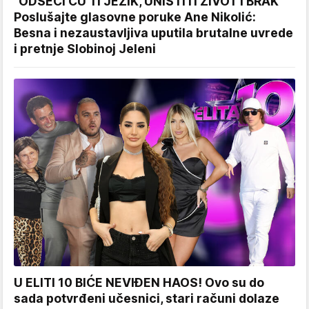
"ODSEĆI ĆU TI JEZIK, UNIŠTITI ŽIVOT I BRAK"
Poslušajte glasovne poruke Ane Nikolić:
Besna i nezaustavljiva uputila brutalne uvrede
i pretnje Slobinoj Jeleni
U ELITI 10 BIĆE NEVIĐEN HAOS! Ovo su do
sada potvrđeni učesnici, stari računi dolaze