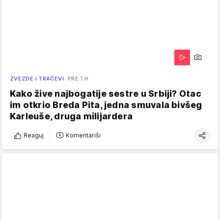
ZVEZDE I TRAČEVI
PRE 1 H
Kako žive najbogatije sestre u Srbiji? Otac
im otkrio Breda Pita, jedna smuvala bivšeg
Karleuše, druga milijardera
Reaguj
Komentariši