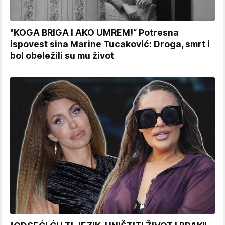
"KOGA BRIGA I AKO UMREM!“ Potresna
ispovest sina Marine Tucaković: Droga, smrt i
bol obeležili su mu život