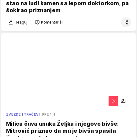
stao na ludi kamen sa lepom doktorkom, pa
šokirao priznanjem
Reaguj
Komentariši
ZVEZDE I TRAČEVI
PRE 1 H
Milica čuva unuku Željka i njegove bivše:
Mitrović priznao da mu je bivša spasila