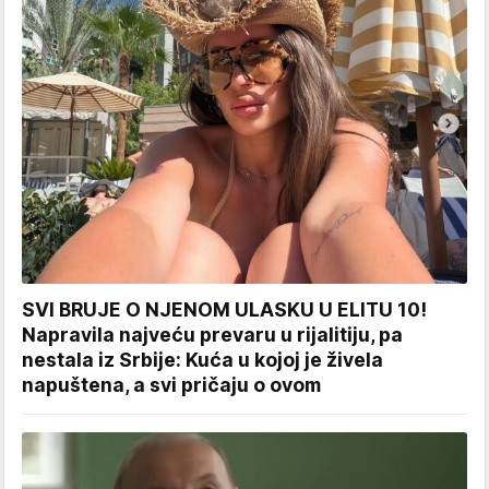
SVI BRUJE O NJENOM ULASKU U ELITU 10!
Napravila najveću prevaru u rijalitiju, pa
nestala iz Srbije: Kuća u kojoj je živela
napuštena, a svi pričaju o ovom