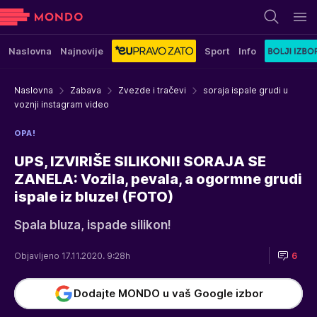
Naslovna
Najnovije
Sport
Info
Naslovna
Zabava
Zvezde i tračevi
soraja ispale grudi u
voznji instagram video
OPA!
UPS, IZVIRIŠE SILIKONI! SORAJA SE
ZANELA: Vozila, pevala, a ogormne grudi
ispale iz bluze! (FOTO)
Spala bluza, ispade silikon!
Objavljeno 17.11.2020. 9:28h
6
Dodajte MONDO u vaš Google izbor