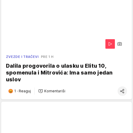
ZVEZDE I TRAČEVI
PRE 1 H
Dalila progovorila o ulasku u Elitu 10,
spomenula i Mitrovića: Ima samo jedan
uslov
1
·
Reaguj
Komentariši