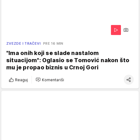
ZVEZDE I TRAČEVI
PRE 16 MIN
"Ima onih koji se slade nastalom
situacijom": Oglasio se Tomović nakon što
mu je propao biznis u Crnoj Gori
Reaguj
Komentariši