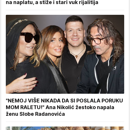
na naplatu, a stiže i stari vuk rijalitija
"NEMOJ VIŠE NIKADA DA SI POSLALA PORUKU
MOM RALETU!" Ana Nikolić žestoko napala
ženu Slobe Radanovića