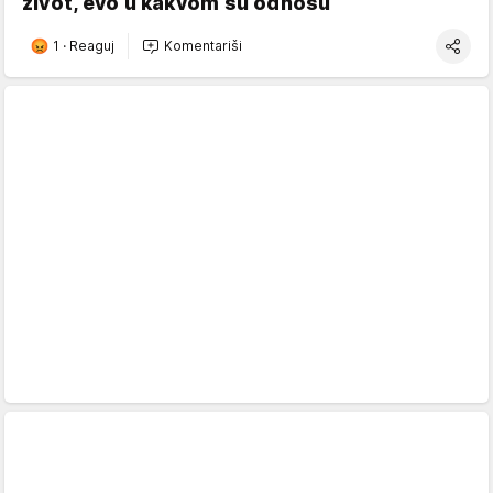
život, evo u kakvom su odnosu
1
·
Reaguj
Komentariši