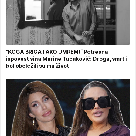
"KOGA BRIGA I AKO UMREM!“ Potresna
ispovest sina Marine Tucaković: Droga, smrt i
bol obeležili su mu život