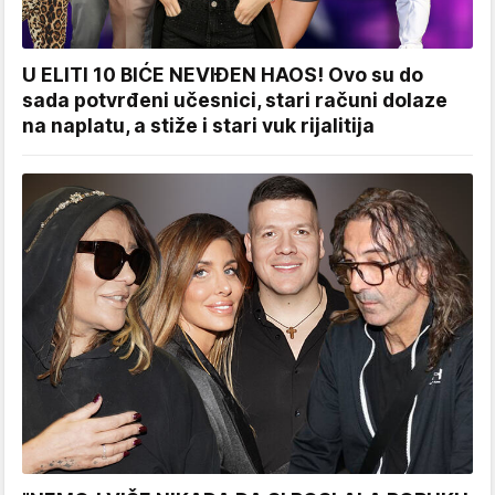
U ELITI 10 BIĆE NEVIĐEN HAOS! Ovo su do
sada potvrđeni učesnici, stari računi dolaze
na naplatu, a stiže i stari vuk rijalitija