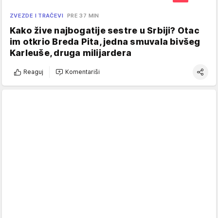
ZVEZDE I TRAČEVI
PRE 37 MIN
Kako žive najbogatije sestre u Srbiji? Otac
im otkrio Breda Pita, jedna smuvala bivšeg
Karleuše, druga milijardera
Reaguj
Komentariši