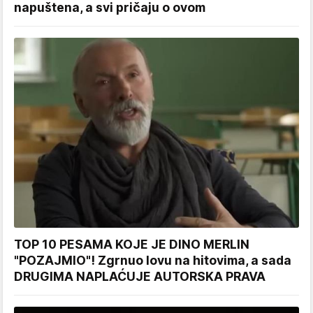
napuštena, a svi pričaju o ovom
TOP 10 PESAMA KOJE JE DINO MERLIN
"POZAJMIO"! Zgrnuo lovu na hitovima, a sada
DRUGIMA NAPLAĆUJE AUTORSKA PRAVA