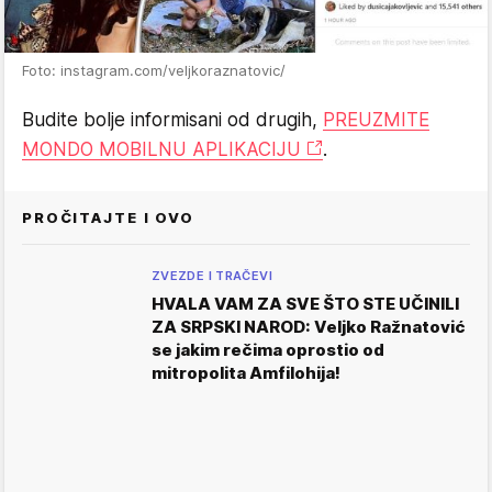
Foto: instagram.com/veljkoraznatovic/
Budite bolje informisani od drugih,
PREUZMITE
MONDO MOBILNU APLIKACIJU
.
PROČITAJTE I OVO
ZVEZDE I TRAČEVI
HVALA VAM ZA SVE ŠTO STE UČINILI
ZA SRPSKI NAROD: Veljko Ražnatović
se jakim rečima oprostio od
mitropolita Amfilohija!