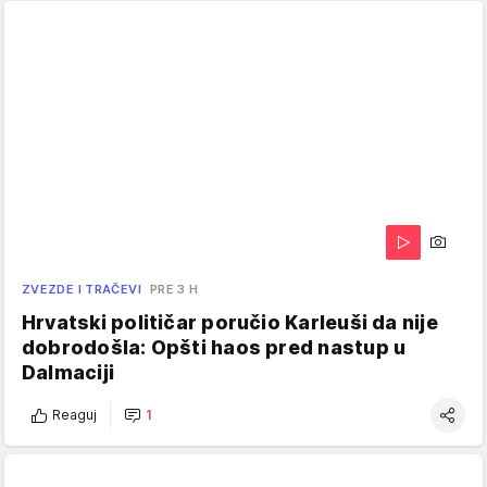
ZVEZDE I TRAČEVI
PRE 3 H
Hrvatski političar poručio Karleuši da nije
dobrodošla: Opšti haos pred nastup u
Dalmaciji
Reaguj
1