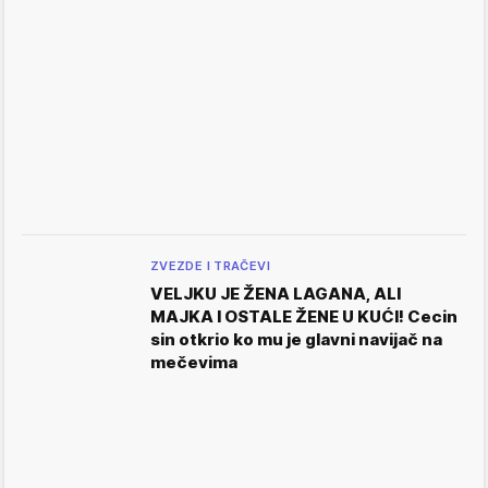
ZVEZDE I TRAČEVI
VELJKU JE ŽENA LAGANA, ALI
MAJKA I OSTALE ŽENE U KUĆI! Cecin
sin otkrio ko mu je glavni navijač na
mečevima