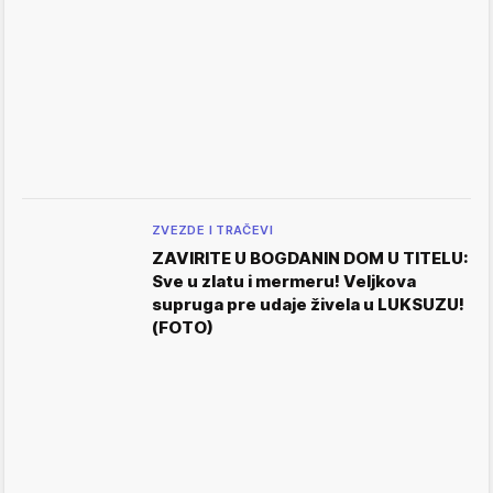
ZVEZDE I TRAČEVI
ZAVIRITE U BOGDANIN DOM U TITELU:
Sve u zlatu i mermeru! Veljkova
supruga pre udaje živela u LUKSUZU!
(FOTO)