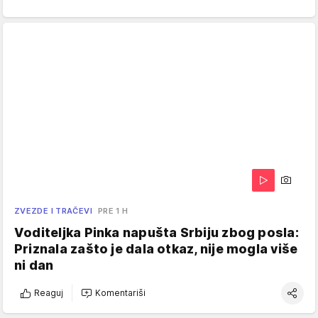
ZVEZDE I TRAČEVI
PRE 1 H
Voditeljka Pinka napušta Srbiju zbog posla:
Priznala zašto je dala otkaz, nije mogla više
ni dan
Reaguj
Komentariši