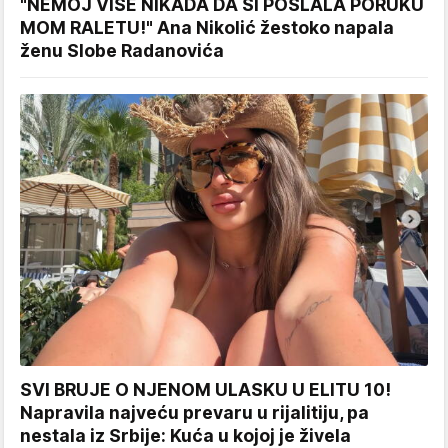
"NEMOJ VIŠE NIKADA DA SI POSLALA PORUKU
MOM RALETU!" Ana Nikolić žestoko napala
ženu Slobe Radanovića
SVI BRUJE O NJENOM ULASKU U ELITU 10!
Napravila najveću prevaru u rijalitiju, pa
nestala iz Srbije: Kuća u kojoj je živela