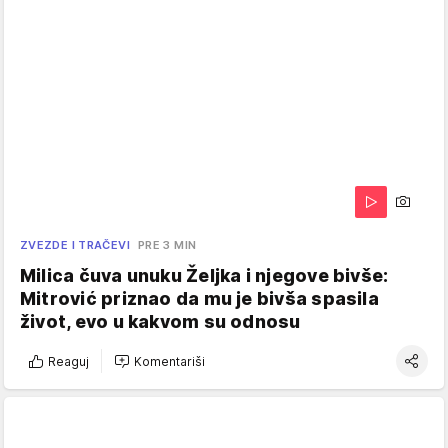
ZVEZDE I TRAČEVI
PRE 3 MIN
Milica čuva unuku Željka i njegove bivše:
Mitrović priznao da mu je bivša spasila
život, evo u kakvom su odnosu
Reaguj
Komentariši