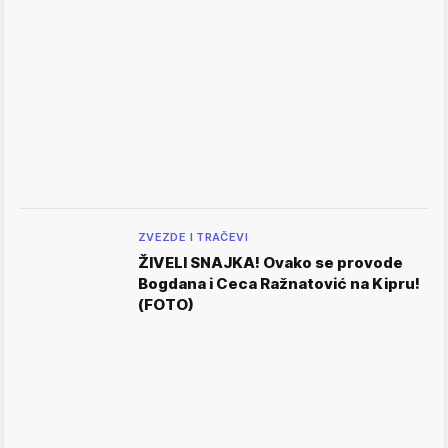
ZVEZDE I TRAČEVI
ŽIVELI SNAJKA! Ovako se provode
Bogdana i Ceca Ražnatović na Kipru!
(FOTO)