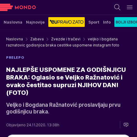
Naslovna
Najnovije
Sport
Info
Naslovna
Zabava
Zvezde i tračevi
veljko i bogdana
raznatovic godisnjica braka cestitke uspomene instagram foto
PRELEPO
NAJLEPŠE USPOMENE ZA GODIŠNJICU
BRAKA: Oglasio se Veljko Ražnatović i
ovako čestitao supruzi NJIHOV DAN!
(FOTO)
Veljko i Bogdana Ražnatović proslavljaju prvu
godišnjicu braka.
Objavljeno 24.11.2020. 13:38h