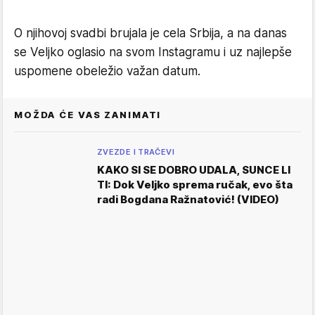
O njihovoj svadbi brujala je cela Srbija, a na danas
se Veljko oglasio na svom Instagramu i uz najlepše
uspomene obeležio važan datum.
MOŽDA ĆE VAS ZANIMATI
ZVEZDE I TRAČEVI
KAKO SI SE DOBRO UDALA, SUNCE LI
TI: Dok Veljko sprema ručak, evo šta
radi Bogdana Ražnatović! (VIDEO)