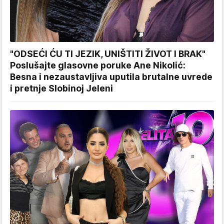
"ODSEĆI ĆU TI JEZIK, UNIŠTITI ŽIVOT I BRAK"
Poslušajte glasovne poruke Ane Nikolić:
Besna i nezaustavljiva uputila brutalne uvrede
i pretnje Slobinoj Jeleni