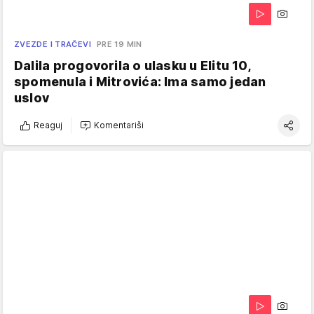
ZVEZDE I TRAČEVI
PRE 19 MIN
Dalila progovorila o ulasku u Elitu 10,
spomenula i Mitrovića: Ima samo jedan
uslov
Reaguj
Komentariši