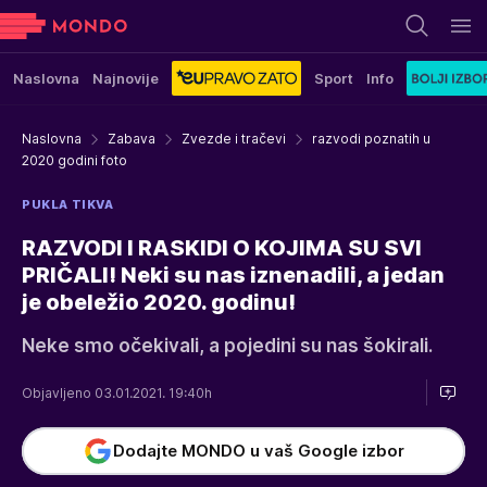
Naslovna
Najnovije
Sport
Info
Naslovna
Zabava
Zvezde i tračevi
razvodi poznatih u
2020 godini foto
PUKLA TIKVA
RAZVODI I RASKIDI O KOJIMA SU SVI
PRIČALI! Neki su nas iznenadili, a jedan
je obeležio 2020. godinu!
Neke smo očekivali, a pojedini su nas šokirali.
Objavljeno 03.01.2021. 19:40h
Dodajte MONDO u vaš Google izbor