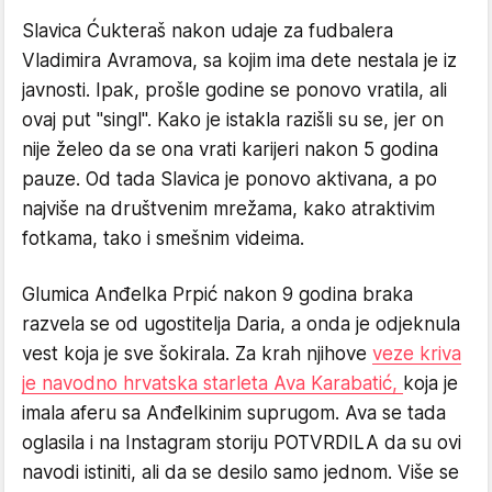
Slavica Ćukteraš nakon udaje za fudbalera
Vladimira Avramova, sa kojim ima dete nestala je iz
javnosti. Ipak, prošle godine se ponovo vratila, ali
ovaj put "singl". Kako je istakla razišli su se, jer on
nije želeo da se ona vrati karijeri nakon 5 godina
pauze. Od tada Slavica je ponovo aktivana, a po
najviše na društvenim mrežama, kako atraktivim
fotkama, tako i smešnim videima.
Glumica Anđelka Prpić nakon 9 godina braka
razvela se od ugostitelja Daria, a onda je odjeknula
vest koja je sve šokirala. Za krah njihove
veze kriva
je navodno hrvatska starleta Ava Karabatić,
koja je
imala aferu sa Anđelkinim suprugom. Ava se tada
oglasila i na Instagram storiju POTVRDILA da su ovi
navodi istiniti, ali da se desilo samo jednom. Više se