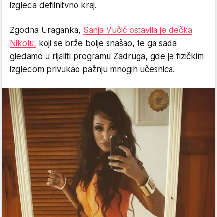
izgleda defiinitvno kraj.
Zgodna Uraganka,
Sanja Vučić ostavila je dečka
Nikolu,
koji se brže bolje snašao, te ga sada
gledamo u rijaliti programu Zadruga, gde je fizičkim
izgledom privukao pažnju mnogih učesnica.