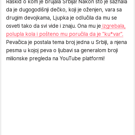
Raskid o kom je brujala Srbija! Nakon što je saznala
da je dugogodišnji dečko, koji je oženjen, vara sa
drugim devojkama, Ljupka je odlučila da mu se
osveti tako da svi vide i znaju. Ona mu je
izgrebala,
polupla kola i pošteno mu poručila da je "ku*var".
Pevačica je postala tema broj jedna u Srbiji, a njena
pesma u kojoj peva o ljubavi sa generalom broji
milionske pregleda na YouTube platformi!