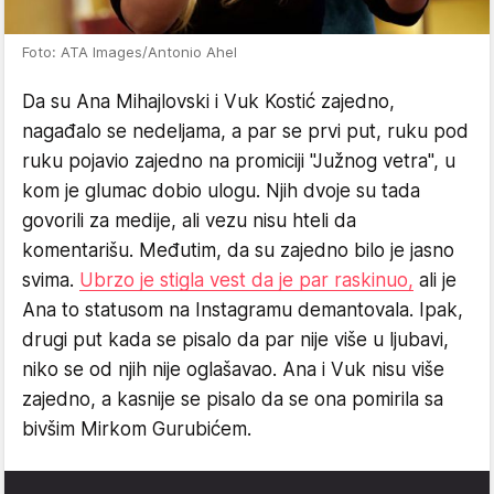
Foto: ATA Images/Antonio Ahel
Da su Ana Mihajlovski i Vuk Kostić zajedno,
nagađalo se nedeljama, a par se prvi put, ruku pod
ruku pojavio zajedno na promiciji "Južnog vetra", u
kom je glumac dobio ulogu. Njih dvoje su tada
govorili za medije, ali vezu nisu hteli da
komentarišu. Međutim, da su zajedno bilo je jasno
svima.
Ubrzo je stigla vest da je par raskinuo,
ali je
Ana to statusom na Instagramu demantovala. Ipak,
drugi put kada se pisalo da par nije više u ljubavi,
niko se od njih nije oglašavao. Ana i Vuk nisu više
zajedno, a kasnije se pisalo da se ona pomirila sa
bivšim Mirkom Gurubićem.