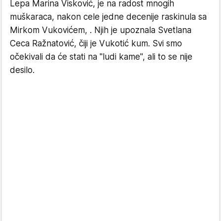
Lepa Marina Visković, je na radost mnogih
muškaraca, nakon cele jedne decenije raskinula sa
Mirkom Vukovićem, . Njih je upoznala Svetlana
Ceca Ražnatović, čiji je Vukotić kum. Svi smo
očekivali da će stati na "ludi kame", ali to se nije
desilo.