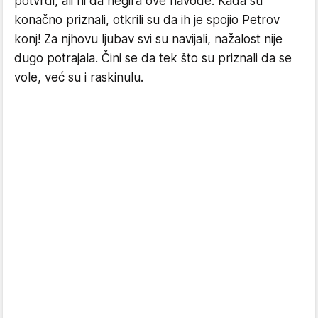
potvrdi, ali ni da negira ove navode. Kada su
konačno priznali, otkrili su da ih je spojio Petrov
konj! Za njhovu ljubav svi su navijali, nažalost nije
dugo potrajala. Čini se da tek što su priznali da se
vole, već su i raskinulu.