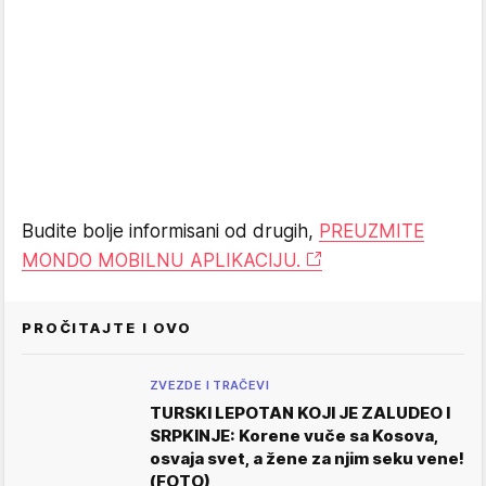
Budite bolje informisani od drugih,
PREUZMITE
MONDO MOBILNU APLIKACIJU.
PROČITAJTE I OVO
ZVEZDE I TRAČEVI
TURSKI LEPOTAN KOJI JE ZALUDEO I
SRPKINJE: Korene vuče sa Kosova,
osvaja svet, a žene za njim seku vene!
(FOTO)