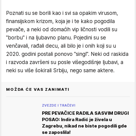
Poznati su se borili kao i svi sa opakim virusom,
finansijskom krizom, koja je i te kako pogodila
pevače, a neki od domaćih vip ličnosti vodili su
"borbu" i na ljubavno planu. Pojedini su se
venčavali, rađali decu, ali bilo je i onih koji su u
2020. godini postali ponovo "singl". Neki od raskida
i razvoda završeni su posle višegodišnje ljubavi, a
neki su više šokirali Srbiju, nego same aktere.
MOŽDA ĆE VAS ZANIMATI
ZVEZDE I TRAČEVI
PRE PEVAČICE RADILA SASVIM DRUGI
POSAO: Indira Radić je živela u
Zagrebu, nikad ne biste pogodili gde
se zaposlila!