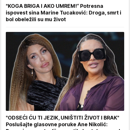
"KOGA BRIGA I AKO UMREM!“ Potresna
ispovest sina Marine Tucaković: Droga, smrt i
bol obeležili su mu život
"ODSEĆI ĆU TI JEZIK, UNIŠTITI ŽIVOT I BRAK"
Poslušajte glasovne poruke Ane Nikolić: