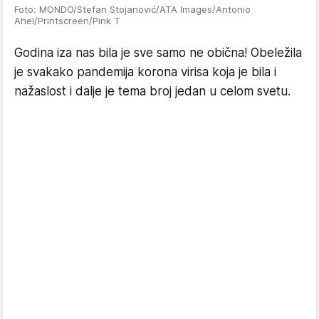
Foto: MONDO/Stefan Stojanović/ATA Images/Antonio
Ahel/Printscreen/Pink T
Godina iza nas bila je sve samo ne obična! Obeležila
je svakako pandemija korona virisa koja je bila i
nažaslost i dalje je tema broj jedan u celom svetu.