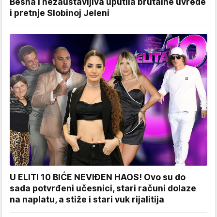
Besna i nezaustavljiva uputila brutalne uvrede
i pretnje Slobinoj Jeleni
U ELITI 10 BIĆE NEVIĐEN HAOS! Ovo su do
sada potvrđeni učesnici, stari računi dolaze
na naplatu, a stiže i stari vuk rijalitija