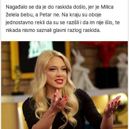
Nagađalo se da je do raskida došlo, jer je Milica
želela bebu, a Petar ne. Na kraju su oboje
jednostavno rekli da su se razišli i da im nije išlo, te
nikada nismo saznali glavni razlog raskida.