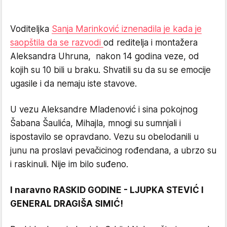
Voditeljka
Sanja Marinković iznenadila je kada je
saopštila da se razvodi
od reditelja i montažera
Aleksandra Uhruna, nakon 14 godina veze, od
kojih su 10 bili u braku. Shvatili su da su se emocije
ugasile i da nemaju iste stavove.
U vezu Aleksandre Mladenović i sina pokojnog
Šabana Šaulića, Mihajla, mnogi su sumnjali i
ispostavilo se opravdano. Vezu su obelodanili u
junu na proslavi pevačicinog rođendana, a ubrzo su
i raskinuli. Nije im bilo suđeno.
I naravno RASKID GODINE - LJUPKA STEVIĆ I
GENERAL DRAGIŠA SIMIĆ!