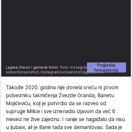
Pogledaj
Ljupka Stević i general Simić
Foto: Instagram, AMG
fotogaleriju
video/Screenshot, Instagram/screenshot/ljupkastevic
Takođe 2020. godina nije donela sreću ni prvom
pobedniku takmičenja Zvezde Granda, Banetu
Mojićeviću, koji je potvrdio da se razveo od
supruge Milice i sve iznenadio izjavom da već 6
meseci ne žive zajedno. I ranije se nagađalo da nisu
u ljubavi, ali je Bane tada sve demantovao. Sada je