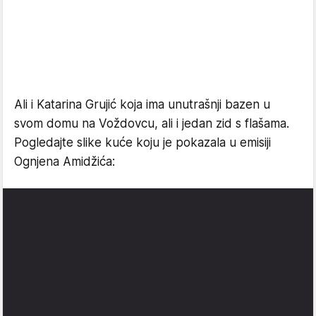
Ali i Katarina Grujić koja ima unutrašnji bazen u
svom domu na Voždovcu, ali i jedan zid s flašama.
Pogledajte slike kuće koju je pokazala u emisiji
Ognjena Amidžića: