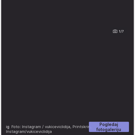
1/7
Pogledaj
ig
Foto: Instagram / vukiceviclidija, Printskrin,
fotogaleriju
Instagram/vukiceviclidija