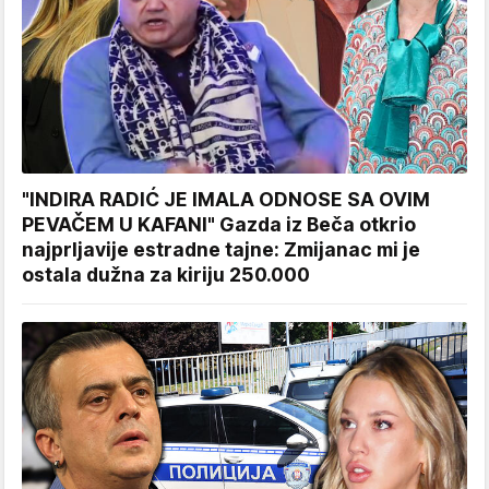
"INDIRA RADIĆ JE IMALA ODNOSE SA OVIM
PEVAČEM U KAFANI" Gazda iz Beča otkrio
najprljavije estradne tajne: Zmijanac mi je
ostala dužna za kiriju 250.000