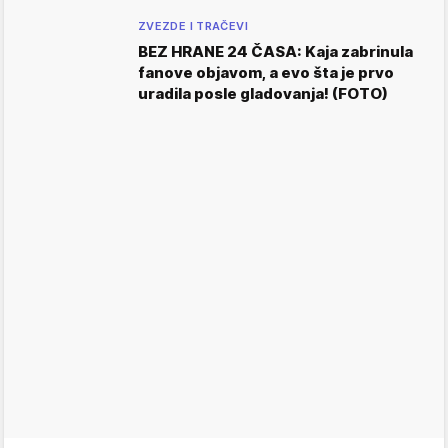
ZVEZDE I TRAČEVI
BEZ HRANE 24 ČASA: Kaja zabrinula
fanove objavom, a evo šta je prvo
uradila posle gladovanja! (FOTO)