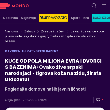
Naslovna
Najnovije
Sport
Info
Naslovna
Zabava
Zvezde i tračevi
pevaci i pevacice kuće
jelena karleuša,katarina grujić, marta savić gde zive vile, dvorci,
bazeni
OTVORENI ILI ZATVORENI BAZEN?
KUĆE OD POLA MILIONA EVRA I DVORCI
S BAZENIMA: Ovako žive srpski
narodnjaci - tigrova koža na zidu, žirafa
u klozetu!
Pogledajte domove naših javnih ličnosti
Objavljeno 12.12.2020. 17:12h
7