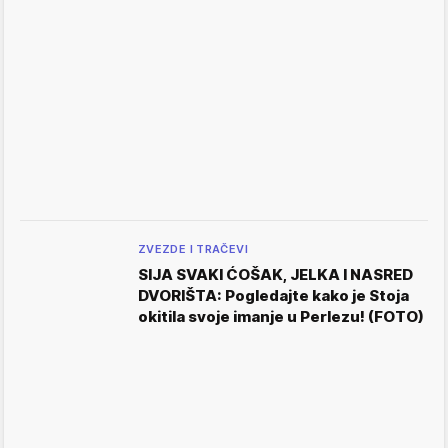
ZVEZDE I TRAČEVI
SIJA SVAKI ĆOŠAK, JELKA I NASRED
DVORIŠTA: Pogledajte kako je Stoja
okitila svoje imanje u Perlezu! (FOTO)