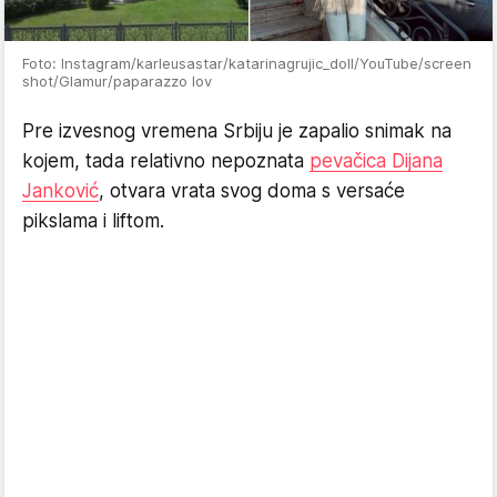
Foto: Instagram/karleusastar/katarinagrujic_doll/YouTube/screen
shot/Glamur/paparazzo lov
Pre izvesnog vremena Srbiju je zapalio snimak na
kojem, tada relativno nepoznata
pevačica Dijana
Janković
, otvara vrata svog doma s versaće
pikslama i liftom.