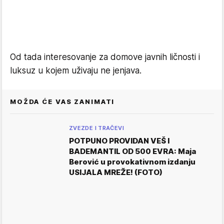
Od tada interesovanje za domove javnih ličnosti i
luksuz u kojem uživaju ne jenjava.
MOŽDA ĆE VAS ZANIMATI
ZVEZDE I TRAČEVI
POTPUNO PROVIDAN VEŠ I
BADEMANTIL OD 500 EVRA: Maja
Berović u provokativnom izdanju
USIJALA MREŽE! (FOTO)