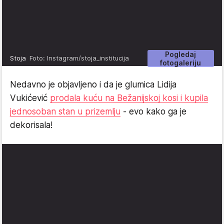
Pogledaj
Stoja
Foto: Instagram/stoja_institucija
fotogaleriju
Nedavno je objavljeno i da je glumica Lidija
Vukićević
prodala kuću na Bežanijskoj kosi i kupila
jednosoban stan u prizemlju
- evo kako ga je
dekorisala!