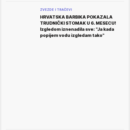
ZVEZDE I TRAČEVI
HRVATSKA BARBIKA POKAZALA
TRUDNIČKI STOMAK U 6. MESECU!
Izgledom iznenadila sve: "Ja kada
popijem vodu izgledam tako"