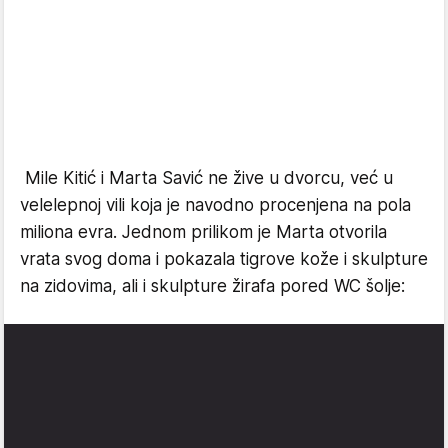
Mile Kitić i Marta Savić ne žive u dvorcu, već u
velelepnoj vili koja je navodno procenjena na pola
miliona evra. Jednom prilikom je Marta otvorila
vrata svog doma i pokazala tigrove kože i skulpture
na zidovima, ali i skulpture žirafa pored WC šolje: