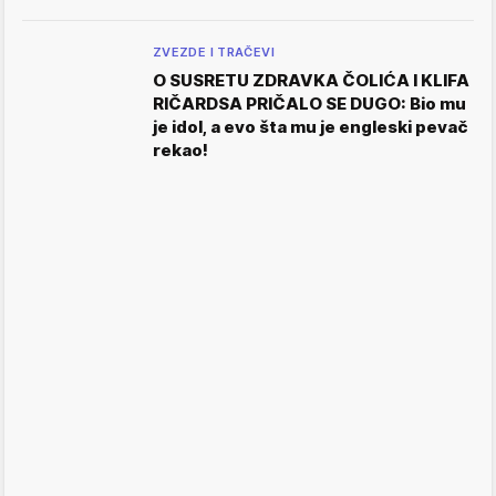
ZVEZDE I TRAČEVI
O SUSRETU ZDRAVKA ČOLIĆA I KLIFA
RIČARDSA PRIČALO SE DUGO: Bio mu
je idol, a evo šta mu je engleski pevač
rekao!