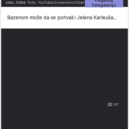
Pogledaj
stan, fotke
Foto: YouTube/screenshot/Glamur/Happy
fotogaleriju
Bazenom može da se pohvali i Jelena Karleuša...
1/7