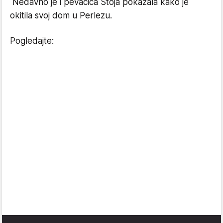
Nedavno je i pevačica Stoja pokazala kako je
okitila svoj dom u Perlezu.
Pogledajte: