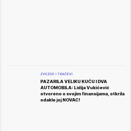
ZVEZDE I TRAČEVI
PAZARILA VELIKU KUĆU I DVA
AUTOMOBILA: Lidija Vukićević
otvoreno o svojim finansijama, otkrila
odakle joj NOVAC!