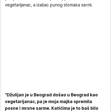
vegetarijanac, a izašao punog stomaka sarmi.
"Džulijan je u Beograd došao u Beograd kao
vegetarijanac, pa je moja majka spremila
posne i mrsne sarme. Katićima je to baš bilo