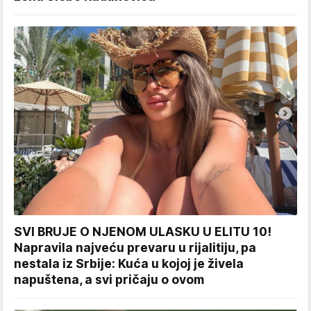
SVI BRUJE O NJENOM ULASKU U ELITU 10!
Napravila najveću prevaru u rijalitiju, pa
nestala iz Srbije: Kuća u kojoj je živela
napuštena, a svi pričaju o ovom