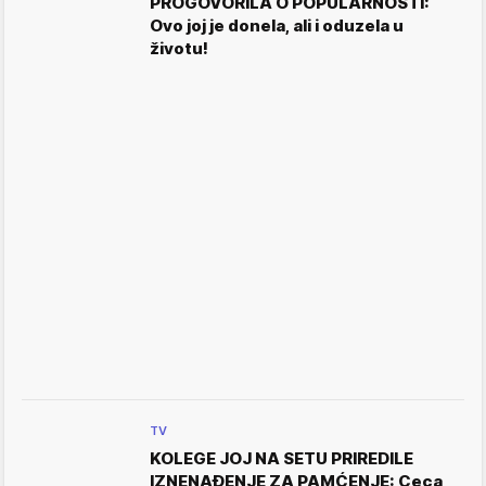
PROGOVORILA O POPULARNOSTI:
Ovo joj je donela, ali i oduzela u
životu!
TV
KOLEGE JOJ NA SETU PRIREDILE
IZNENAĐENJE ZA PAMĆENJE: Ceca