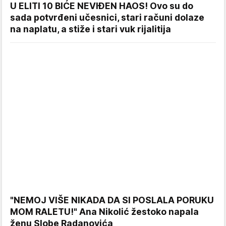
U ELITI 10 BIĆE NEVIĐEN HAOS! Ovo su do
sada potvrđeni učesnici, stari računi dolaze
na naplatu, a stiže i stari vuk rijalitija
"NEMOJ VIŠE NIKADA DA SI POSLALA PORUKU
MOM RALETU!" Ana Nikolić žestoko napala
ženu Slobe Radanovića