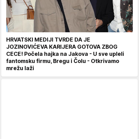
HRVATSKI MEDIJI TVRDE DA JE
JOZINOVIĆEVA KARIJERA GOTOVA ZBOG
CECE! Počela hajka na Jakova - U sve upleli
fantomsku firmu, Bregu i Čolu - Otkrivamo
mrežu laži