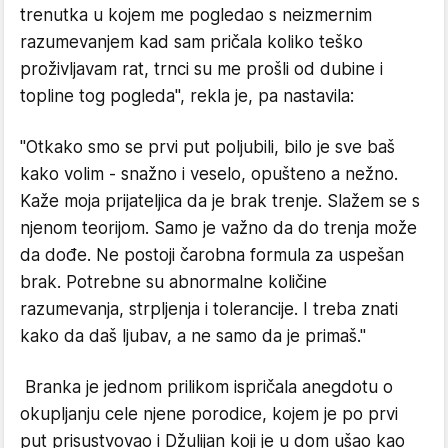
trenutka u kojem me pogledao s neizmernim
razumevanjem kad sam pričala koliko teško
proživljavam rat, trnci su me prošli od dubine i
topline tog pogleda", rekla je, pa nastavila:
"Otkako smo se prvi put poljubili, bilo je sve baš
kako volim - snažno i veselo, opušteno a nežno.
Kaže moja prijateljica da je brak trenje. Slažem se s
njenom teorijom. Samo je važno da do trenja može
da dođe. Ne postoji čarobna formula za uspešan
brak. Potrebne su abnormalne količine
razumevanja, strpljenja i tolerancije. I treba znati
kako da daš ljubav, a ne samo da je primaš."
Branka je jednom prilikom ispričala anegdotu o
okupljanju cele njene porodice, kojem je po prvi
put prisustvovao i Džulijan koji je u dom ušao kao