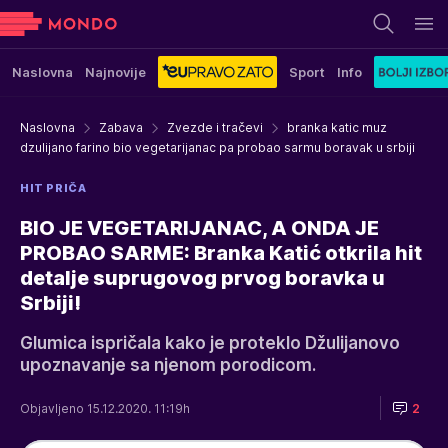
Naslovna
Najnovije
Sport
Info
Naslovna
Zabava
Zvezde i tračevi
branka katic muz
dzulijano farino bio vegetarijanac pa probao sarmu boravak u srbiji
HIT PRIČA
BIO JE VEGETARIJANAC, A ONDA JE
PROBAO SARME: Branka Katić otkrila hit
detalje suprugovog prvog boravka u
Srbiji!
Glumica ispričala kako je proteklo Džulijanovo
upoznavanje sa njenom porodicom.
Objavljeno 15.12.2020. 11:19h
2