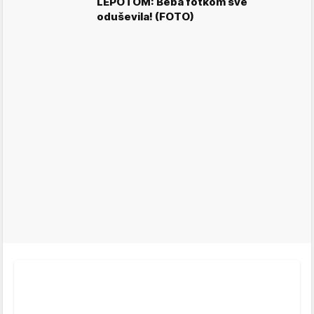
LEPOTOM: Beba fotkom sve
oduševila! (FOTO)