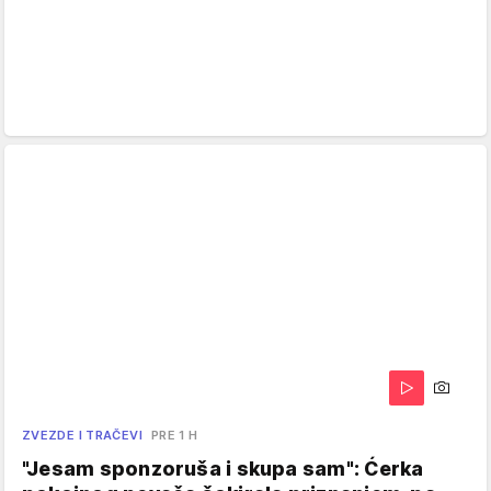
ZVEZDE I TRAČEVI
PRE 1 H
"Jesam sponzoruša i skupa sam": Ćerka