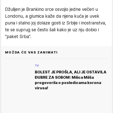
Džulijen je Brankino srce osvojio jedne večeri u
Londonu, a glumica kaže da njena kuća je uvek
puna i stalno joj dolaze gosti iz Srbije i inostranstva,
te se suprug se često šali kako je uz nju dobio i
"paket Srba".
MOŽDA ĆE VAS ZANIMATI
TV
BOLEST JE PROŠLA, ALI JE OSTAVILA
ĐUBRE ZA SOBOM: Milica Milša
progovorila o posledicama korona
virusa!