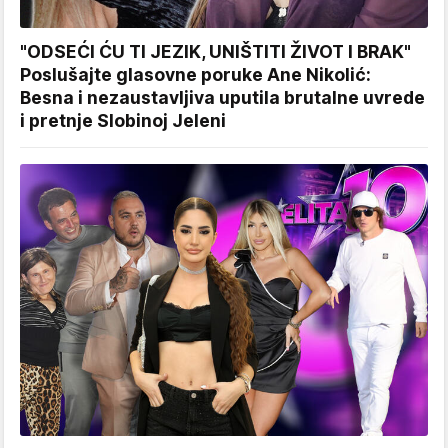
"ODSEĆI ĆU TI JEZIK, UNIŠTITI ŽIVOT I BRAK"
Poslušajte glasovne poruke Ane Nikolić:
Besna i nezaustavljiva uputila brutalne uvrede
i pretnje Slobinoj Jeleni