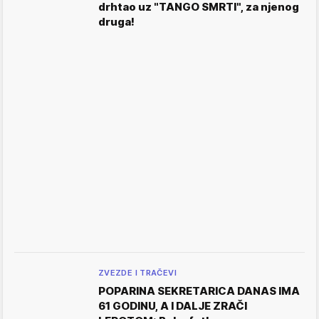
drhtao uz "TANGO SMRTI", za njenog
druga!
ZVEZDE I TRAČEVI
POPARINA SEKRETARICA DANAS IMA
61 GODINU, A I DALJE ZRAČI