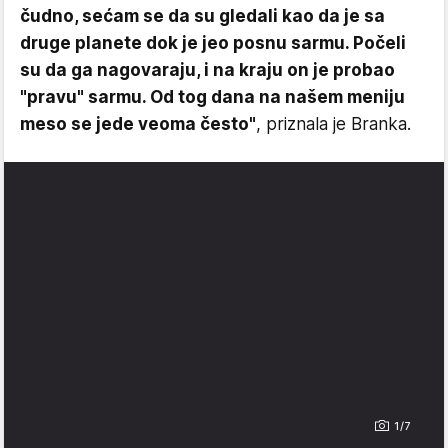
čudno, sećam se da su gledali kao da je sa
druge planete dok je jeo posnu sarmu. Počeli
su da ga nagovaraju, i na kraju on je probao
"pravu" sarmu. Od tog dana na našem meniju
meso se jede veoma često"
, priznala je Branka.
1/7