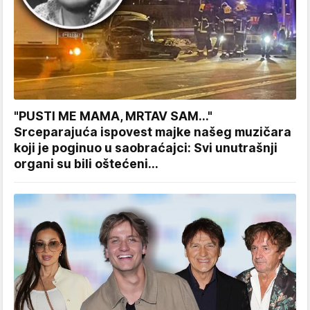
"PUSTI ME MAMA, MRTAV SAM..."
Srceparajuća ispovest majke našeg muzičara
koji je poginuo u saobraćajci: Svi unutrašnji
organi su bili oštećeni...