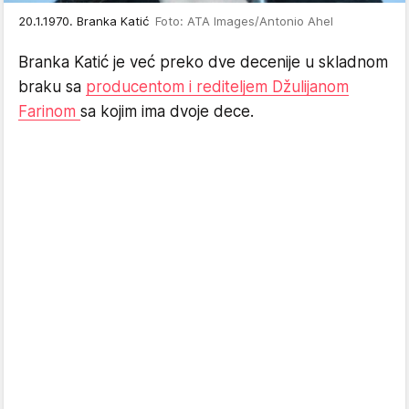
20.1.1970. Branka Katić
Foto: ATA Images/Antonio Ahel
Branka Katić je već preko dve decenije u skladnom
braku sa
producentom i rediteljem Džulijanom
Farinom
sa kojim ima dvoje dece.