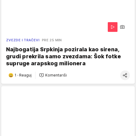
ZVEZDE I TRAČEVI
PRE 25 MIN
Najbogatija Srpkinja pozirala kao sirena,
grudi prekrila samo zvezdama: Šok fotke
supruge arapskog milionera
1
·
Reaguj
Komentariši