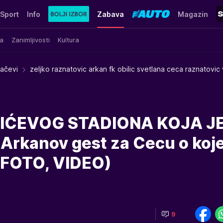
Sport
Info
Zabava
Magazin
a
Zanimljivosti
Kultura
račevi
zeljko raznatovic arkan fk obilic svetlana ceca raznatovic v
LIĆEVOG STADIONA KOJA J
Arkanov gest za Cecu o ko
! (FOTO, VIDEO)
9