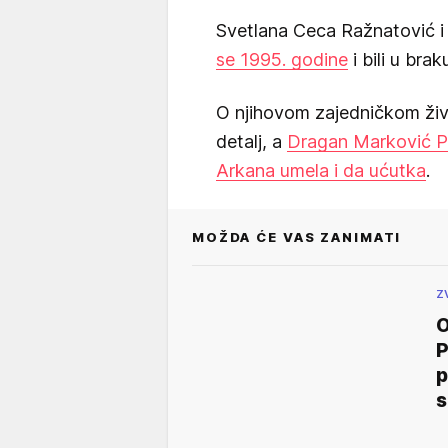
Svetlana Ceca Ražnatović i
se 1995. godine
i bili u brak
O njihovom zajedničkom živo
detalj, a
Dragan Marković Pa
Arkana umela i da ućutka
.
MOŽDA ĆE VAS ZANIMATI
Z
O
P
p
s