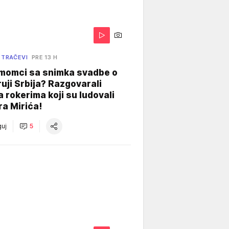
 TRAČEVI
PRE 13 H
 momci sa snimka svadbe o
uji Srbija? Razgovarali
 rokerima koji su ludovali
ra Mirića!
uj
5