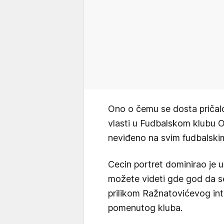
Ono o čemu se dosta pričalo
vlasti u Fudbalskom klubu Ob
neviđeno na svim fudbalskim 
Cecin portret dominirao je 
možete videti gde god da se 
prilikom Ražnatovićevog int
pomenutog kluba.