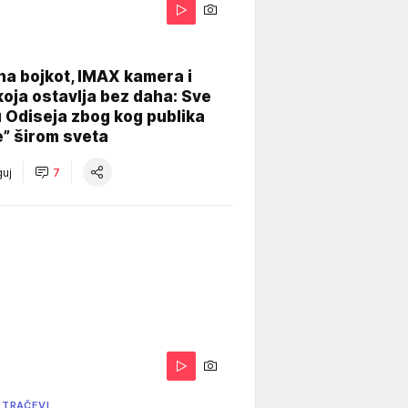
na bojkot, IMAX kamera i
koja ostavlja bez daha: Sve
u Odiseja zbog kog publika
e” širom sveta
uj
7
 TRAČEVI