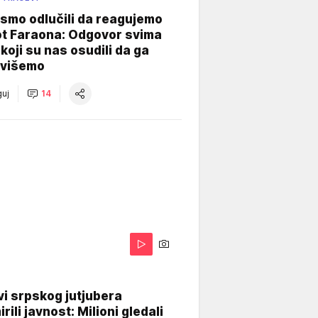
smo odlučili da reagujemo
ot Faraona: Odgovor svima
koji su nas osudili da ga
višemo
uj
14
i srpskog jutjubera
rili javnost: Milioni gledali