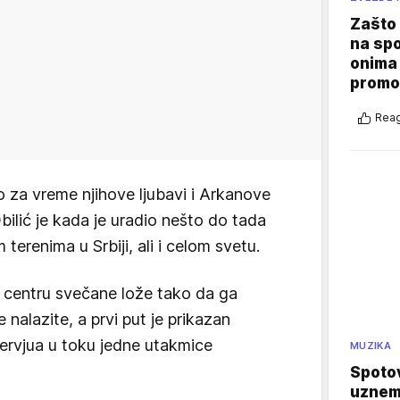
Zašto 
na sp
onima 
promo
Reag
 za vreme njihove ljubavi i Arkanove
ilić je kada je uradio nešto do tada
terenima u Srbiji, ali i celom svetu.
u centru svečane lože tako da ga
nalazite, a prvi put je prikazan
ervjua u toku jedne utakmice
MUZIKA
Spotov
uznemi