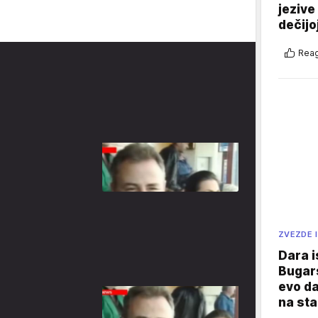
jezive
dečijo
Reag
ZVEZDE I
Dara i
Bugars
evo da
na sta