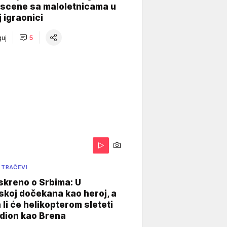
 scene sa maloletnicama u
j igraonici
uj
5
 TRAČEVI
skreno o Srbima: U
koj dočekana kao heroj, a
 li će helikopterom sleteti
dion kao Brena