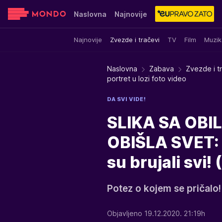
Naslovna
Najnovije
Najnovije
Zvezde i tračevi
TV
Film
Muzik
Sensa
Stvar ukusa
Yumama
Naslovna
Zabava
Zvezde i t
portret u lozi foto video
DA SVI VIDE!
SLIKA SA OBI
OBIŠLA SVET: 
su brujali svi
Potez o kojem se pričalo!
Objavljeno 19.12.2020. 21:19h