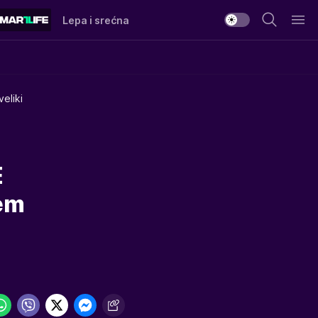
Lepa i srećna
eliki
E
jem