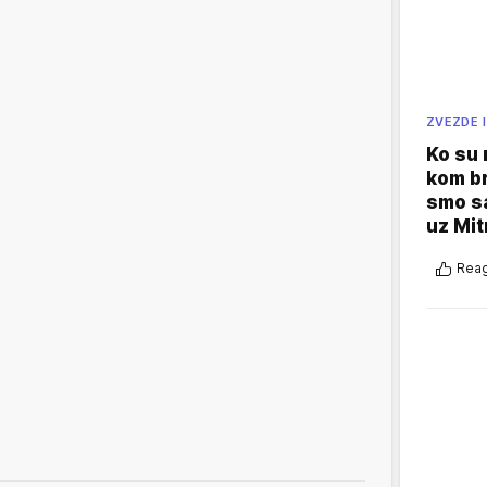
ZVEZDE I
Ko su
kom br
smo sa
uz Mit
Reag