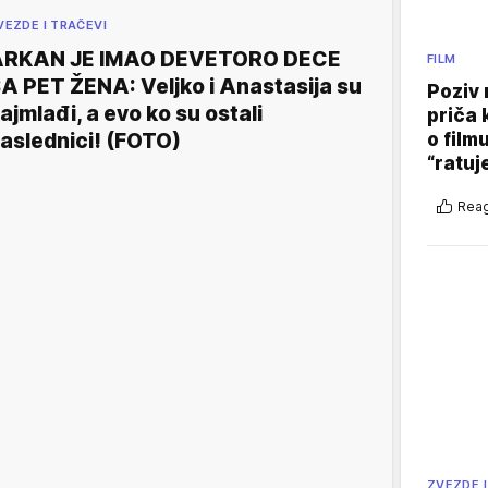
VEZDE I TRAČEVI
ARKAN JE IMAO DEVETORO DECE
FILM
A PET ŽENA: Veljko i Anastasija su
Poziv 
ajmlađi, a evo ko su ostali
priča 
o film
aslednici! (FOTO)
“ratuj
Reag
ZVEZDE I