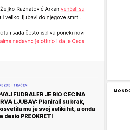
 Željko Ražnatović Arkan
venčali su
u i velikoj ljubavi do njegove smrti.
tu i sada često ispliva poneki novi
lma nedavno je otkrio i da je Ceca
VEZDE I TRAČEVI
MOND
VAJ FUDBALER JE BIO CECINA
RVA LJUBAV: Planirali su brak,
osvetila mu je svoj veliki hit, a onda
e desio PREOKRET!