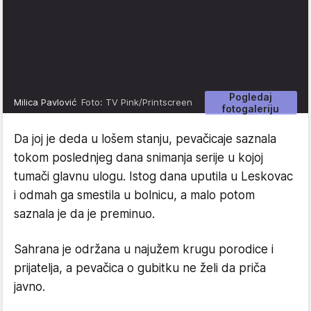
Pogledaj
Milica Pavlović
Foto: TV Pink/Printscreen
fotogaleriju
Da joj je deda u lošem stanju, pevačicaje saznala
tokom poslednjeg dana snimanja serije u kojoj
tumači glavnu ulogu. Istog dana uputila u Leskovac
i odmah ga smestila u bolnicu, a malo potom
saznala je da je preminuo.
Sahrana je održana u najužem krugu porodice i
prijatelja, a pevačica o gubitku ne želi da priča
javno.