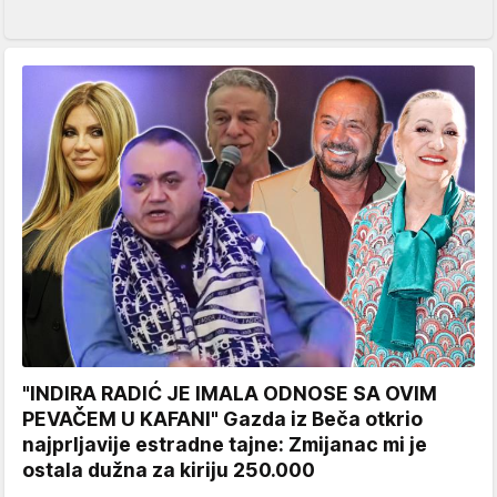
"INDIRA RADIĆ JE IMALA ODNOSE SA OVIM
PEVAČEM U KAFANI" Gazda iz Beča otkrio
najprljavije estradne tajne: Zmijanac mi je
ostala dužna za kiriju 250.000