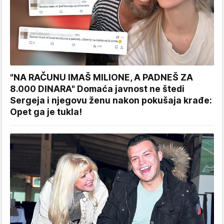
"NA RAČUNU IMAŠ MILIONE, A PADNEŠ ZA
8.000 DINARA" Domaća javnost ne štedi
Sergeja i njegovu ženu nakon pokušaja krađe:
Opet ga je tukla!