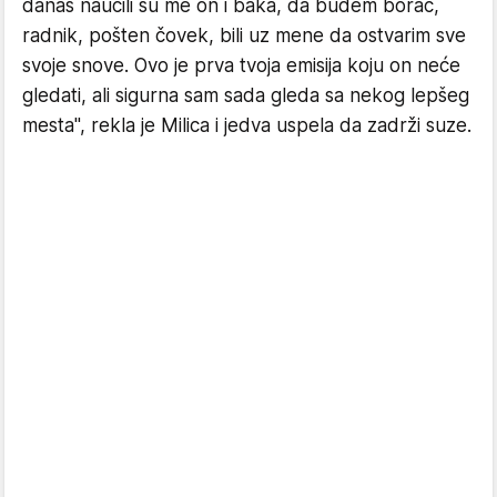
danas naučili su me on i baka, da budem borac,
radnik, pošten čovek, bili uz mene da ostvarim sve
svoje snove. Ovo je prva tvoja emisija koju on neće
gledati, ali sigurna sam sada gleda sa nekog lepšeg
mesta", rekla je Milica i jedva uspela da zadrži suze.