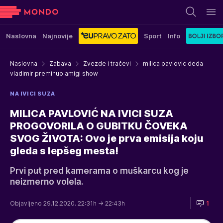
Naslovna
Najnovije
Sport
Info
Naslovna
Zabava
Zvezde i tračevi
milica pavlovic deda
vladimir preminuo amigi show
NA IVICI SUZA
MILICA PAVLOVIĆ NA IVICI SUZA
PROGOVORILA O GUBITKU ČOVEKA
SVOG ŽIVOTA: Ovo je prva emisija koju
gleda s lepšeg mesta!
Prvi put pred kamerama o muškarcu kog je
neizmerno volela.
Objavljeno 29.12.2020. 22:31h
→ 22:43h
1