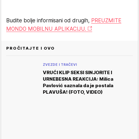
Budite bolje informisani od drugih,
PREUZMITE
MONDO MOBILNU APLIKACIJU.
PROČITAJTE I OVO
ZVEZDE I TRAČEVI
VRUĆI KLIP SEKSI SINJORITE I
URNEBESNA REAKCIJA: Milica
Pavlović saznala da je postala
PLAVUŠA! (FOTO, VIDEO)