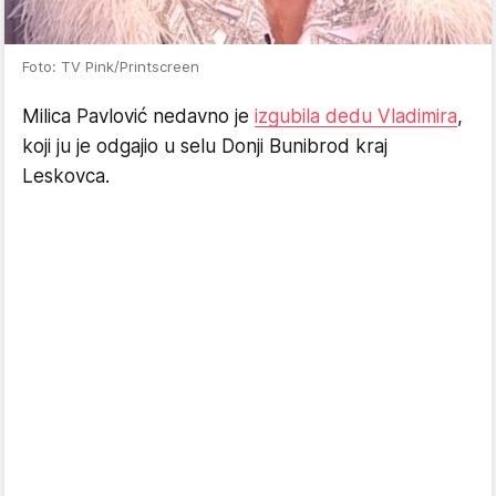
Foto: TV Pink/Printscreen
Milica Pavlović nedavno je
izgubila dedu Vladimira
,
koji ju je odgajio u selu Donji Bunibrod kraj
Leskovca.