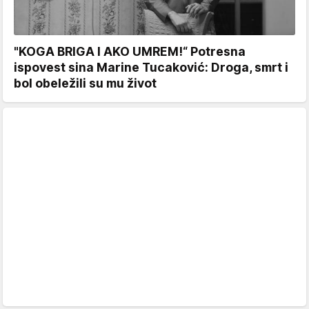
"KOGA BRIGA I AKO UMREM!“ Potresna
ispovest sina Marine Tucaković: Droga, smrt i
bol obeležili su mu život