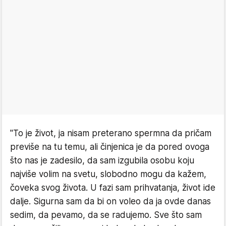
"To je život, ja nisam preterano spermna da pričam
previše na tu temu, ali činjenica je da pored ovoga
što nas je zadesilo, da sam izgubila osobu koju
najviše volim na svetu, slobodno mogu da kažem,
čoveka svog života. U fazi sam prihvatanja, život ide
dalje. Sigurna sam da bi on voleo da ja ovde danas
sedim, da pevamo, da se radujemo. Sve što sam