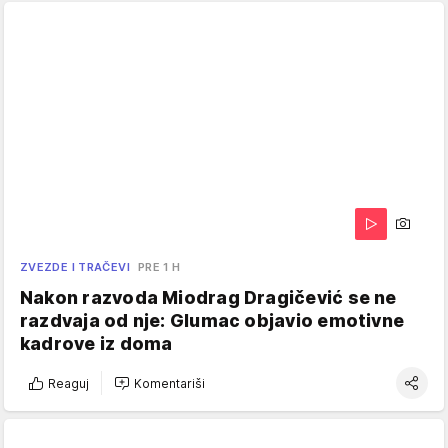
ZVEZDE I TRAČEVI
PRE 1 H
Nakon razvoda Miodrag Dragičević se ne
razdvaja od nje: Glumac objavio emotivne
kadrove iz doma
Reaguj
Komentariši