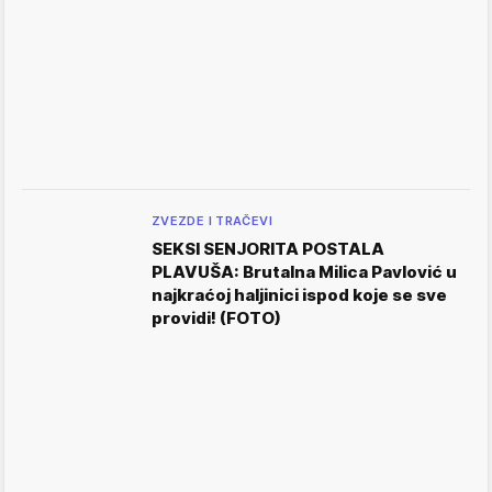
ZVEZDE I TRAČEVI
SEKSI SENJORITA POSTALA
PLAVUŠA: Brutalna Milica Pavlović u
najkraćoj haljinici ispod koje se sve
providi! (FOTO)