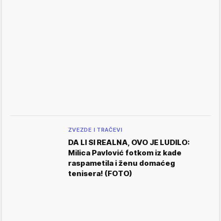
ZVEZDE I TRAČEVI
DA LI SI REALNA, OVO JE LUDILO:
Milica Pavlović fotkom iz kade
raspametila i ženu domaćeg
tenisera! (FOTO)