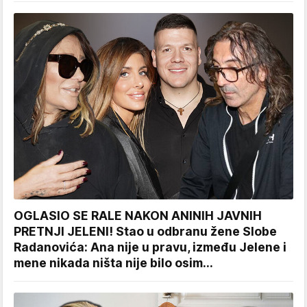
OGLASIO SE RALE NAKON ANINIH JAVNIH
PRETNJI JELENI! Stao u odbranu žene Slobe
Radanovića: Ana nije u pravu, između Jelene i
mene nikada ništa nije bilo osim...