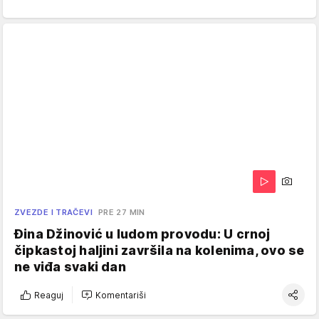
ZVEZDE I TRAČEVI
PRE 27 MIN
Đina Džinović u ludom provodu: U crnoj
čipkastoj haljini završila na kolenima, ovo se
ne viđa svaki dan
Reaguj
Komentariši