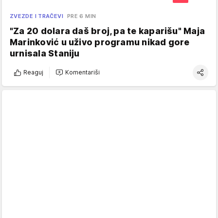
ZVEZDE I TRAČEVI
PRE 6 MIN
"Za 20 dolara daš broj, pa te kaparišu" Maja
Marinković u uživo programu nikad gore
urnisala Staniju
Reaguj
Komentariši