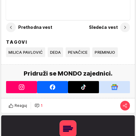
Prethodna vest
Sledeća vest
TAGOVI
MILICA PAVLOVIĆ
DEDA
PEVAČICE
PREMINUO
Pridruži se MONDO zajednici.
Reaguj
1