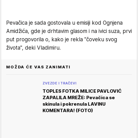
Pevačica je sada gostovala u emisiji kod Ognjena
Amidžića, gde je drhtavim glasom i na ivici suza, prvi
put progovorila o, kako je rekla "čoveku svog
života", deki Vladimiru.
MOŽDA ĆE VAS ZANIMATI
ZVEZDE I TRAČEVI
TOPLES FOTKA MILICE PAVLOVIĆ
ZAPALILA MREŽE: Pevačica se
skinula i pokrenula LAVINU
KOMENTARA! (FOTO)