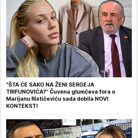
"ŠTA ĆE SAKO NA ŽENI SERGEJA
TRIFUNOVIĆA?“ Čuvena glumčeva fora o
Marijanu Rističeviću sada dobila NOVI
KONTEKST!