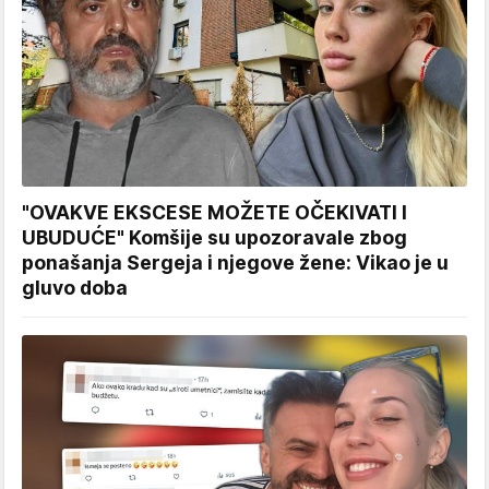
"OVAKVE EKSCESE MOŽETE OČEKIVATI I
UBUDUĆE" Komšije su upozoravale zbog
ponašanja Sergeja i njegove žene: Vikao je u
gluvo doba