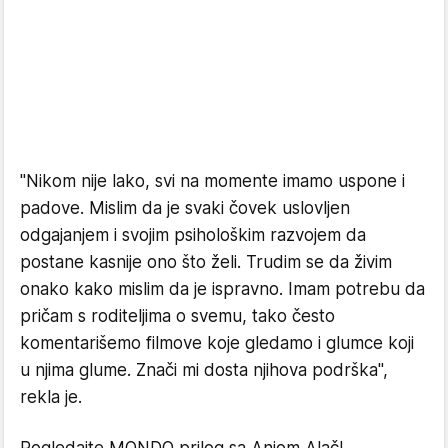
"Nikom nije lako, svi na momente imamo uspone i
padove. Mislim da je svaki čovek uslovljen
odgajanjem i svojim psihološkim razvojem da
postane kasnije ono što želi. Trudim se da živim
onako kako mislim da je ispravno. Imam potrebu da
pričam s roditeljima o svemu, tako često
komentarišemo filmove koje gledamo i glumce koji
u njima glume. Znači mi dosta njihova podrška",
rekla je.
Pogledajte MONDO prilog sa Anjom Alač!