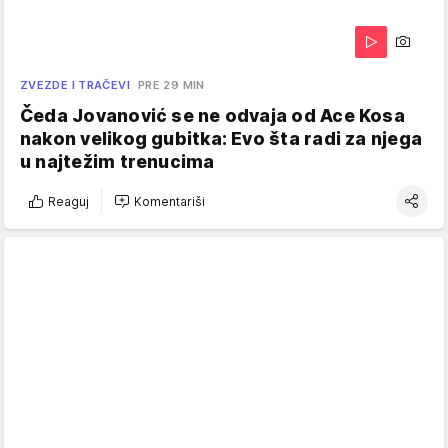
ZVEZDE I TRAČEVI
PRE 29 MIN
Čeda Jovanović se ne odvaja od Ace Kosa
nakon velikog gubitka: Evo šta radi za njega
u najtežim trenucima
Reaguj
Komentariši