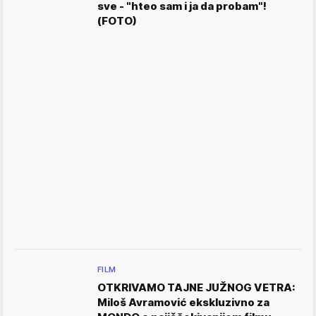
sve - "hteo sam i ja da probam"!
(FOTO)
FILM
OTKRIVAMO TAJNE JUŽNOG VETRA:
Miloš Avramović ekskluzivno za