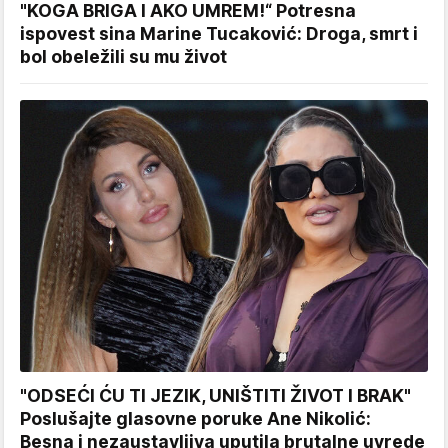
"KOGA BRIGA I AKO UMREM!“ Potresna
ispovest sina Marine Tucaković: Droga, smrt i
bol obeležili su mu život
"ODSEĆI ĆU TI JEZIK, UNIŠTITI ŽIVOT I BRAK"
Poslušajte glasovne poruke Ane Nikolić:
Besna i nezaustavljiva uputila brutalne uvrede