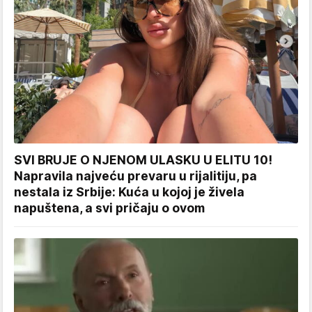
SVI BRUJE O NJENOM ULASKU U ELITU 10!
Napravila najveću prevaru u rijalitiju, pa
nestala iz Srbije: Kuća u kojoj je živela
napuštena, a svi pričaju o ovom