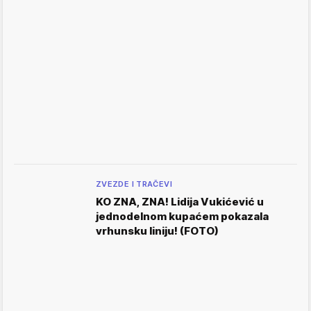
ZVEZDE I TRAČEVI
KO ZNA, ZNA! Lidija Vukićević u
jednodelnom kupaćem pokazala
vrhunsku liniju! (FOTO)