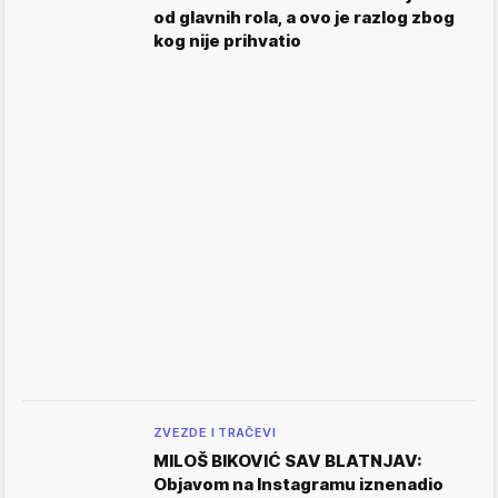
od glavnih rola, a ovo je razlog zbog
kog nije prihvatio
ZVEZDE I TRAČEVI
MILOŠ BIKOVIĆ SAV BLATNJAV:
Objavom na Instagramu iznenadio