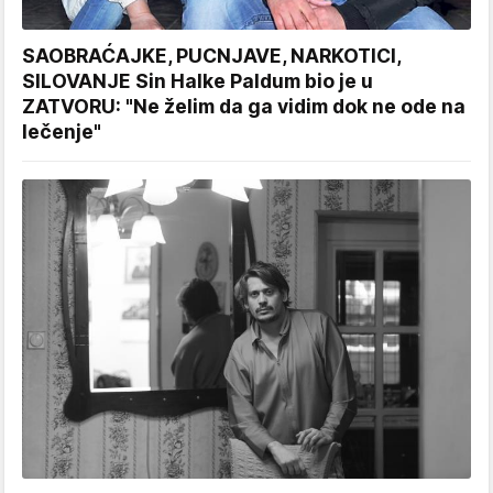
SAOBRAĆAJKE, PUCNJAVE, NARKOTICI,
SILOVANJE Sin Halke Paldum bio je u
ZATVORU: "Ne želim da ga vidim dok ne ode na
lečenje"