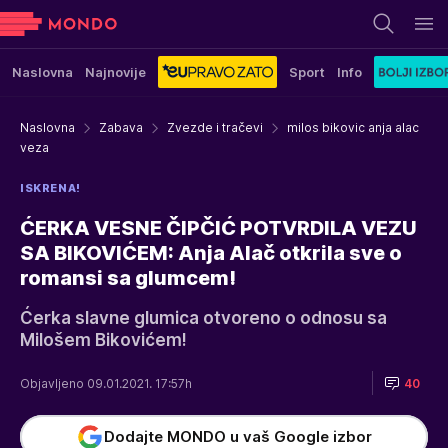
Naslovna
Najnovije
Sport
Info
Naslovna
Zabava
Zvezde i tračevi
milos bikovic anja alac
veza
ISKRENA!
ĆERKA VESNE ČIPČIĆ POTVRDILA VEZU
SA BIKOVIĆEM: Anja Alač otkrila sve o
romansi sa glumcem!
Ćerka slavne glumica otvoreno o odnosu sa
Milošem Bikovićem!
Objavljeno 09.01.2021. 17:57h
40
Dodajte MONDO u vaš Google izbor