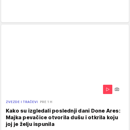
ZVEZDE I TRAČEVI
PRE 1 H
Kako su izgledali poslednji dani Done Ares:
Majka pevačice otvorila dušu i otkrila koju
joj je želju ispunila