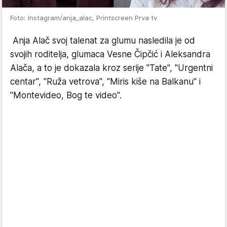
Foto: Instagram/anja_alac, Printscreen Prva tv
Anja Alač svoj talenat za glumu nasledila je od
svojih roditelja, glumaca Vesne Čipčić i Aleksandra
Alača, a to je dokazala kroz serije "Tate", "Urgentni
centar", "Ruža vetrova", "Miris kiše na Balkanu" i
"Montevideo, Bog te video".