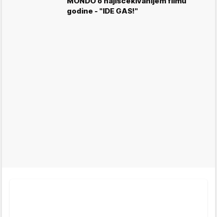
MONDO o najiščekivanijem filmu
godine - "IDE GAS!"