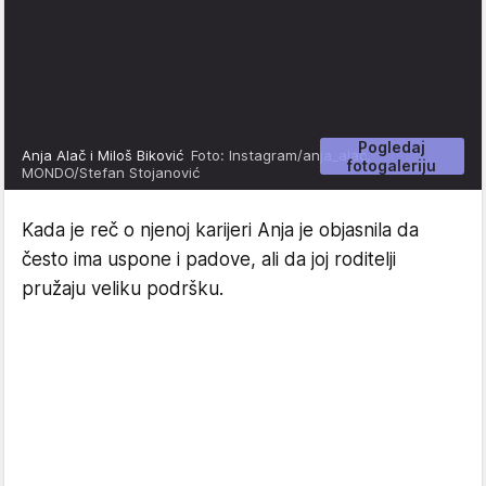
Pogledaj
Anja Alač i Miloš Biković
Foto: Instagram/anja_alac,
fotogaleriju
MONDO/Stefan Stojanović
Kada je reč o njenoj karijeri Anja je objasnila da
često ima uspone i padove, ali da joj roditelji
pružaju veliku podršku.