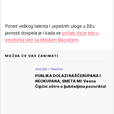
Pored velikog talenta i uspešnih uloga u žižu
javnosti dospela je i kada se
pričalo da je bila u
emotivnoj vezi sa Milošem Bikovićem
.
MOŽDA ĆE VAS ZANIMATI
ZVEZDE I TRAČEVI
PUBLIKA DOLAZI RAŠČERUPANA I
NEOKUPANA, SMETA MI: Vesna
Čipčić oštro o ljubiteljima pozorišta!