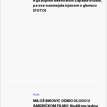
Kija bujnim dekolteom zapalila studio,
pa sve nasmejala izjavom o glumcu
(FOTO)
FILM
MILOŠ BIKOVIĆ ODBIO ULOGU U
AMERIČKOM FILMU: Nudili mu jednu