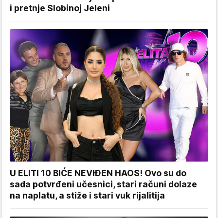
i pretnje Slobinoj Jeleni
U ELITI 10 BIĆE NEVIĐEN HAOS! Ovo su do
sada potvrđeni učesnici, stari računi dolaze
na naplatu, a stiže i stari vuk rijalitija